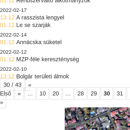
01:12
Rendszerváltó alkotmányzók
2022-02-17
13:12
A rasszista lengyel
01:12
Le se szarják
2022-02-14
01:12
Annácska süketel
2022-02-12
01:12
MZP-féle kereszténység
2022-02-10
13:12
Bolgár területi álmok
30 / 43
«
Első
«
...
10
20
...
28
29
30
31
»