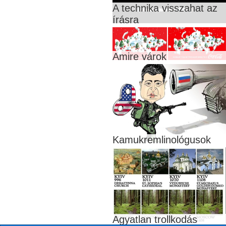
A technika visszahat az
írásra
Amire várok
Kamukremlinológusok
Agyatlan trollkodás