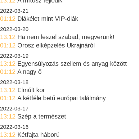
13:12
A mítosz fejlődik
2022-03-21
01:12
Diákélet mint VIP-diák
2022-03-20
13:12
Ha nem leszel szabad, megverünk!
01:12
Orosz elképzelés Ukrajnáról
2022-03-19
13:12
Egyensúlyozás szellem és anyag között
01:12
A nagy ő
2022-03-18
13:12
Elmúlt kor
01:12
A kétféle betű európai találmány
2022-03-17
13:12
Szép a természet
2022-03-16
13:12
Kétfajta háború