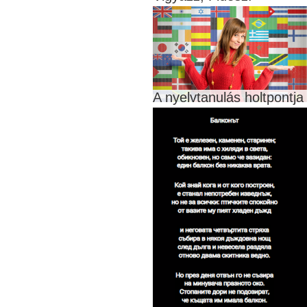
A nyelvtanulás holtpontja