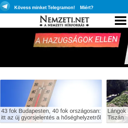
Kövess minket Telegramon!
Miért?
43 fok Budapesten, 40 fok országosan:
Lángok 
itt az új gyorsjelentés a hőséghelyzetről
Tiszán