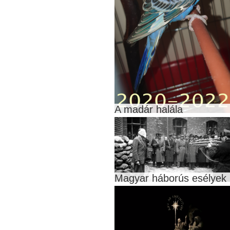
A madár halála
Magyar háborús esélyek