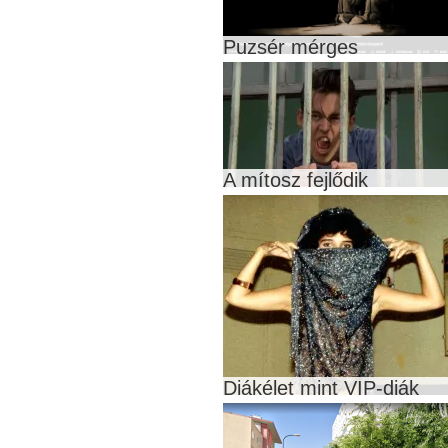
Puzsér mérges
A mítosz fejlődik
Diákélet mint VIP-diák