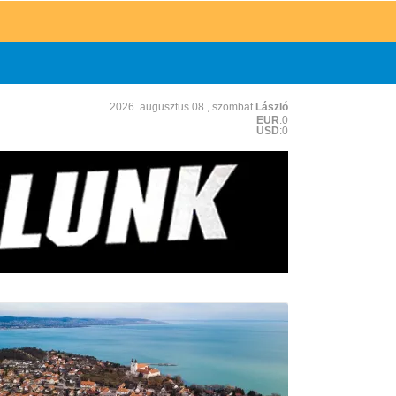
2026. augusztus 08., szombat
László
EUR
:0
USD
:0