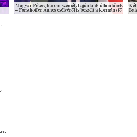
Magyar Péter: három személyt ajánlunk államfőnek
Kétm
– Forsthoffer Ágnes esélyéről is beszélt a kormányfő
Bal
uk.
?
tést