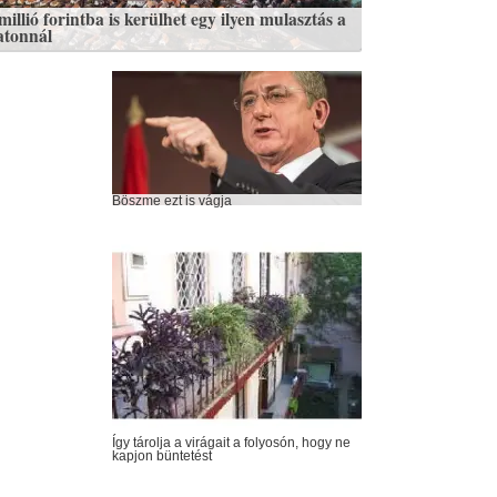
illió forintba is kerülhet egy ilyen mulasztás a
atonnál
Böszme ezt is vágja
Így tárolja a virágait a folyosón, hogy ne
kapjon büntetést