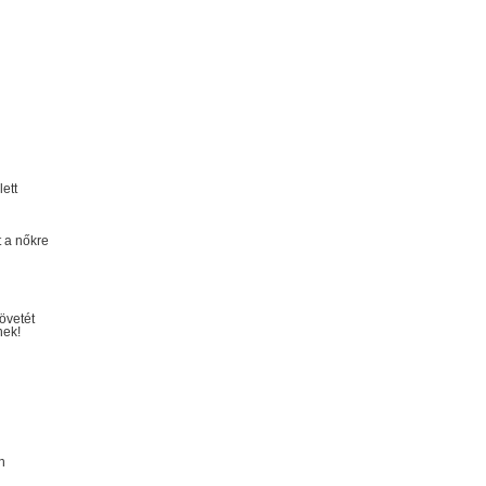
ett
t a nőkre
övetét
nek!
n