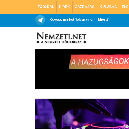
FŐOLDAL
HÍREK
GAZDASÁG
KÜLVILÁG
ELC
Kövess minket Telegramon!
Miért?