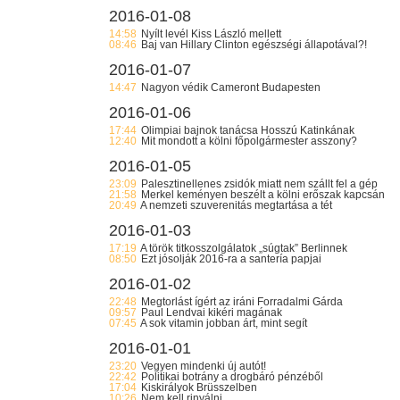
2016-01-08
14:58
Nyílt levél Kiss László mellett
08:46
Baj van Hillary Clinton egészségi állapotával?!
2016-01-07
14:47
Nagyon védik Cameront Budapesten
2016-01-06
17:44
Olimpiai bajnok tanácsa Hosszú Katinkának
12:40
Mit mondott a kölni főpolgármester asszony?
2016-01-05
23:09
Palesztinellenes zsidók miatt nem szállt fel a gép
21:58
Merkel keményen beszélt a kölni erőszak kapcsán
20:49
A nemzeti szuverenitás megtartása a tét
2016-01-03
17:19
A török titkosszolgálatok „súgtak” Berlinnek
08:50
Ezt jósolják 2016-ra a santería papjai
2016-01-02
22:48
Megtorlást ígért az iráni Forradalmi Gárda
09:57
Paul Lendvai kikéri magának
07:45
A sok vitamin jobban árt, mint segít
2016-01-01
23:20
Vegyen mindenki új autót!
22:42
Politikai botrány a drogbáró pénzéből
17:04
Kiskirályok Brüsszelben
10:26
Nem kell rinyálni