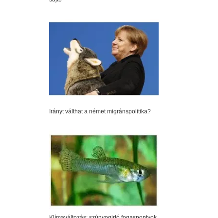
Irányt válthat a német migránspolitika?
Klímaváltozás: szúnyogirtó fogaspontyok