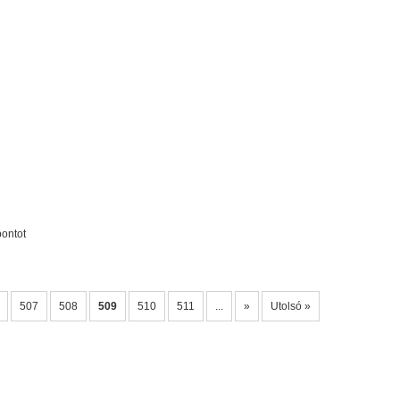
pontot
507
508
509
510
511
...
»
Utolsó »