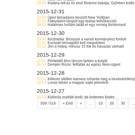
09:30
Kislány lett az év első fővárosi babája, Győrben kisfiú
2015-12-31
22:00
Újévi támadásra készült New Yorkban
21:55
Fáklyaként lángolt egy dubaji felhőkarcoló
08:10
Hatalmas hullám talált el egy norvég fúrótornyot
2015-12-30
23:39
Közmédia: Brüsszel a varsói kormányhoz fordult
20:32
Európát önmagától kell megvédeni
18:14
Jön a hideg: mínusz 15 fok és havazás várható
2015-12-29
22:47
Péntektől tilos láncon tartani a kutyát
06:33
Demjén Rózsi: felfújták az egész Ákos-ügyet
2015-12-28
23:20
Kétezer idétlen kamasz rohanta meg a bevásárlóköz
09:53
Lovas István a magyar sajtó jelenéről
2015-12-27
15:03
Különös osztrák levél, de érdemes fizetni
509 / 518
« Első
«
...
10
20
30
...