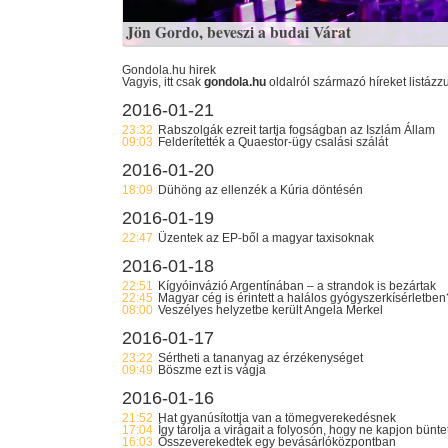
Jön Gordo, beveszi a budai Várat
Gondola.hu hirek
Vagyis, itt csak
gondola.hu
oldalról származó híreket listázz
2016-01-21
23:32
Rabszolgák ezreit tartja fogságban az Iszlám Állam
09:03
Felderítették a Quaestor-ügy csalási szálát
2016-01-20
18:09
Dühöng az ellenzék a Kúria döntésén
2016-01-19
22:47
Üzentek az EP-ből a magyar taxisoknak
2016-01-18
22:51
Kígyóinvázió Argentínában – a strandok is bezártak
22:45
Magyar cég is érintett a halálos gyógyszerkísérletben
08:00
Veszélyes helyzetbe került Angela Merkel
2016-01-17
23:22
Sértheti a tananyag az érzékenységet
09:49
Böszme ezt is vágja
2016-01-16
21:52
Hat gyanúsítottja van a tömegverekedésnek
17:04
Így tárolja a virágait a folyosón, hogy ne kapjon bünte
16:03
Összeverekedtek egy bevásárlóközpontban