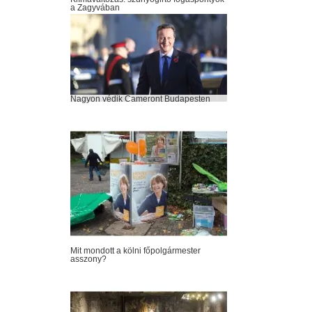
a Zagyvában
Nagyon védik Cameront Budapesten
Mit mondott a kölni főpolgármester
asszony?