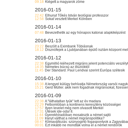
09:18
Kiégett a magyarok zöme
2016-01-15
22:42
Elhunyt Tőkés István teológiai professzor
12:58
Sokat vesztett Merkel Kölnben
2016-01-14
07:48
Bevezethetik az egy hónapos katonai alapkiképzést
2016-01-13
23:22
Beszólt a Eximbank Tóbiásnak
18:12
Disznófejek a Ljubljanában épülő iszlám központ mell
2016-01-12
22:38
Egymillió kiéhezett migráns jelent potenciális veszély
14:35
Németes búcsú az illúzióktól
11:45
Der Standard: Paul Lendvai szerint Európa szétesik
2016-01-10
15:38
A lengyel külügy behívatja Németország varsói nagyk
15:21
Gerd Müller. akik nem fogadnak migránsokat, fizesse
2016-01-09
22:38
A "láthatatlan tyúk" lett az év madara
22:29
Felbomlóban a kontinens keresztény közösségei
17:57
Ilyen levelet még nem olvasott Merkel
17:31
Ütések ide-oda! II.
11:44
Gyerekhíradóban mosakszik a német sajtó
11:09
Irányt válthat a német migránspolitika?
08:47
Klímaváltozás: szúnyogirtó fogaspontyok a Zagyvába
00:01
Ezt inkább ne mondták volna el a német rendőrök