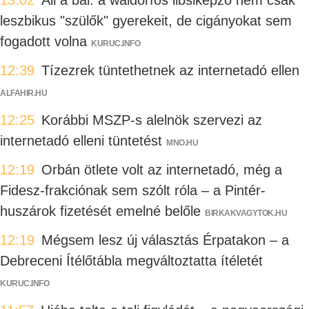
13:02
Áll a bál: a waldorfos libsiképző nem csak
leszbikus "szülők" gyerekeit, de cigányokat sem
fogadott volna
KURUC.INFO
12:39
Tízezrek tüntethetnek az internetadó ellen
ALFAHIR.HU
12:25
Korábbi MSZP-s alelnök szervezi az
internetadó elleni tüntetést
MNO.HU
12:19
Orbán ötlete volt az internetadó, még a
Fidesz-frakciónak sem szólt róla – a Pintér-
huszárok fizetését emelné belőle
BIRKAKVAGYTOK.HU
12:19
Mégsem lesz új választás Érpatakon – a
Debreceni Ítélőtábla megváltoztatta ítéletét
KURUC.INFO