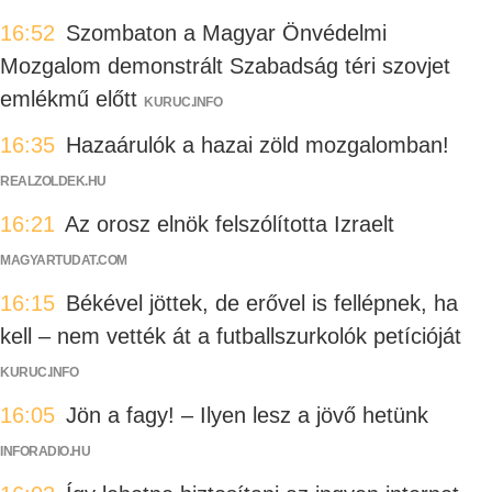
16:52
Szombaton a Magyar Önvédelmi
Mozgalom demonstrált Szabadság téri szovjet
emlékmű előtt
KURUC.INFO
16:35
Hazaárulók a hazai zöld mozgalomban!
REALZOLDEK.HU
16:21
Az orosz elnök felszólította Izraelt
MAGYARTUDAT.COM
16:15
Békével jöttek, de erővel is fellépnek, ha
kell – nem vették át a futballszurkolók petícióját
KURUC.INFO
16:05
Jön a fagy! – Ilyen lesz a jövő hetünk
INFORADIO.HU