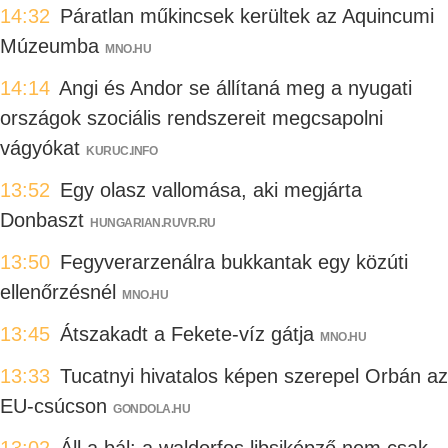
14:32
Páratlan műkincsek kerültek az Aquincumi
Múzeumba
MNO.HU
14:14
Angi és Andor se állítaná meg a nyugati
országok szociális rendszereit megcsapolni
vágyókat
KURUC.INFO
13:52
Egy olasz vallomása, aki megjárta
Donbaszt
HUNGARIAN.RUVR.RU
13:50
Fegyverarzenálra bukkantak egy közúti
ellenőrzésnél
MNO.HU
13:45
Átszakadt a Fekete-víz gátja
MNO.HU
13:33
Tucatnyi hivatalos képen szerepel Orbán az
EU-csúcson
GONDOLA.HU