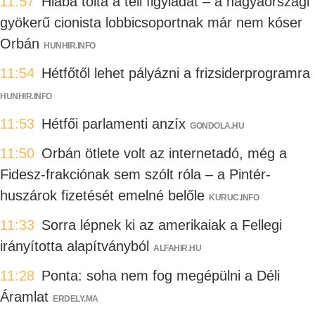
11:57
Hiába tolta a teli figyládát – a nagyaországi
gyökerű cionista lobbicsoportnak már nem kóser
Orbán
HUNHIR.INFO
11:54
Hétfőtől lehet pályázni a frizsiderprogramra
HUNHIR.INFO
11:53
Hétfői parlamenti anzíx
GONDOLA.HU
11:50
Orbán ötlete volt az internetadó, még a
Fidesz-frakciónak sem szólt róla – a Pintér-
huszárok fizetését emelné belőle
KURUC.INFO
11:33
Sorra lépnek ki az amerikaiak a Fellegi
irányította alapítványból
ALFAHIR.HU
11:28
Ponta: soha nem fog megépülni a Déli
Áramlat
ERDELY.MA