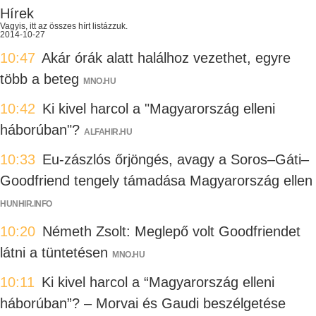
Hírek
Vagyis, itt az összes hírt listázzuk.
2014-10-27
10:47
Akár órák alatt halálhoz vezethet, egyre
több a beteg
MNO.HU
10:42
Ki kivel harcol a "Magyarország elleni
háborúban"?
ALFAHIR.HU
10:33
Eu-zászlós őrjöngés, avagy a Soros–Gáti–
Goodfriend tengely támadása Magyarország ellen
HUNHIR.INFO
10:20
Németh Zsolt: Meglepő volt Goodfriendet
látni a tüntetésen
MNO.HU
10:11
Ki kivel harcol a “Magyarország elleni
háborúban”? – Morvai és Gaudi beszélgetése