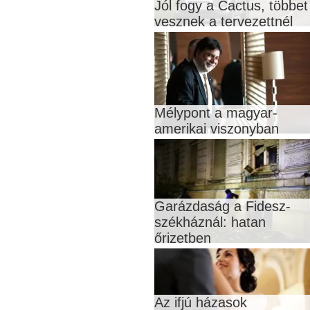
Jól fogy a Cactus, többet
vesznek a tervezettnél
Mélypont a magyar-
amerikai viszonyban
Garázdaság a Fidesz-
székháznál: hatan
őrizetben
Az ifjú házasok