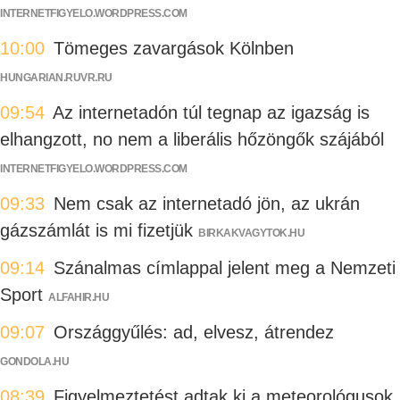
INTERNETFIGYELO.WORDPRESS.COM
10:00
Tömeges zavargások Kölnben
HUNGARIAN.RUVR.RU
09:54
Az internetadón túl tegnap az igazság is
elhangzott, no nem a liberális hőzöngők szájából
INTERNETFIGYELO.WORDPRESS.COM
09:33
Nem csak az internetadó jön, az ukrán
gázszámlát is mi fizetjük
BIRKAKVAGYTOK.HU
09:14
Szánalmas címlappal jelent meg a Nemzeti
Sport
ALFAHIR.HU
09:07
Országgyűlés: ad, elvesz, átrendez
GONDOLA.HU
08:39
Figyelmeztetést adtak ki a meteorológusok