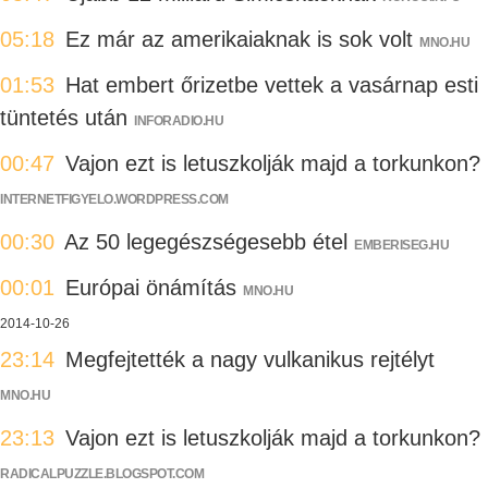
05:18
Ez már az amerikaiaknak is sok volt
MNO.HU
01:53
Hat embert őrizetbe vettek a vasárnap esti
tüntetés után
INFORADIO.HU
00:47
Vajon ezt is letuszkolják majd a torkunkon?
INTERNETFIGYELO.WORDPRESS.COM
00:30
Az 50 legegészségesebb étel
EMBERISEG.HU
00:01
Európai önámítás
MNO.HU
2014-10-26
23:14
Megfejtették a nagy vulkanikus rejtélyt
MNO.HU
23:13
Vajon ezt is letuszkolják majd a torkunkon?
RADICALPUZZLE.BLOGSPOT.COM