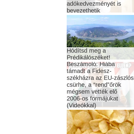
adókedvezményét is
bevezethetik
Hódítsd meg a
Prédikálószéket!
Beszámoló: Hiába
támadt a Fidesz-
székházra az EU-zászlós
csürhe, a “rend”őrök
mégsem vették elő
2006-os formájukat
(Videókkal)