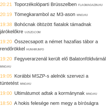
20:21
Toporzékolóparti Brüsszelben
FLAGMAGAZIN.HU
20:19
Tömegkarambol az M3-ason
MNO.HU
19:38
Bohócnak öltözött fiatalok támadnak
járókelőkre
UJSZO.COM
19:20
Összecsapott a német hazafias tábor a
rendőrökkel
HUNHIR.INFO
19:20
Fegyverarzenál került elő Balatonföldvárnál
MNO.HU
19:05
Korábbi MSZP-s alelnök szervezi a
tüntetést
MNO.HU
19:00
Ultimátumot adtak a kormánynak
MNO.HU
18:50
A hokis felesége nem megy a bíróságra