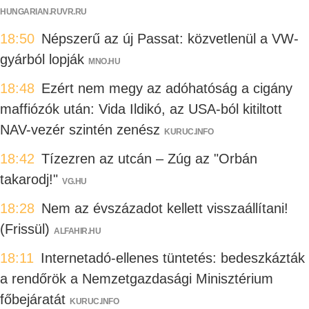
HUNGARIAN.RUVR.RU
18:50
Népszerű az új Passat: közvetlenül a VW-
gyárból lopják
MNO.HU
18:48
Ezért nem megy az adóhatóság a cigány
maffiózók után: Vida Ildikó, az USA-ból kitiltott
NAV-vezér szintén zenész
KURUC.INFO
18:42
Tízezren az utcán – Zúg az "Orbán
takarodj!"
VG.HU
18:28
Nem az évszázadot kellett visszaállítani!
(Frissül)
ALFAHIR.HU
18:11
Internetadó-ellenes tüntetés: bedeszkázták
a rendőrök a Nemzetgazdasági Minisztérium
főbejáratát
KURUC.INFO