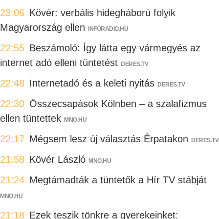
23:06
Kövér: verbális hidegháború folyik
Magyarország ellen
INFORADIO.HU
22:55
Beszámoló: Így látta egy vármegyés az
internet adó elleni tüntetést
DERES.TV
22:48
Internetadó és a keleti nyitás
DERES.TV
22:30
Összecsapások Kölnben – a szalafizmus
ellen tüntettek
MNO.HU
22:17
Mégsem lesz új választás Érpatakon
DERES.TV
21:58
Kövér László
MNO.HU
21:24
Megtámadták a tüntetők a Hír TV stábját
MNO.HU
21:18
Ezek teszik tönkre a gyerekeinket: