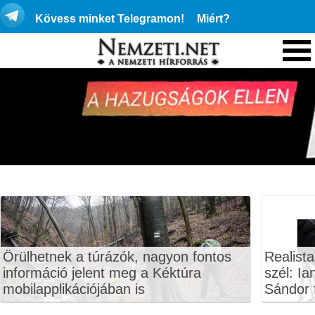
Kövess minket Telegramon!
Miért?
Örülhetnek a túrázók, nagyon fontos
Realista
információ jelent meg a Kéktúra
szél: Ia
mobilapplikációjában is
Sándor f