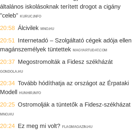
általános iskolásoknak terített drogot a cigány
"celeb"
KURUC.INFO
20:58
Álcivilek
MNO.HU
20:51
Internetadó – Szolgáltató cégek adója ellen
magánszemélyek tüntettek
MAGYARTUDAT.COM
20:37
Megostromolták a Fidesz székházát
GONDOLA.HU
20:34
Tovább hódíthatja az országot az Érpataki
Modell
HUNHIR.INFO
20:25
Ostromolják a tüntetők a Fidesz-székházat
MNO.HU
20:24
Ez meg mi volt?
FLAGMAGAZIN.HU