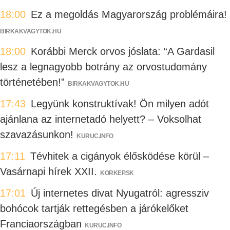
18:00
Ez a megoldás Magyarország problémáira!
BIRKAKVAGYTOK.HU
18:00
Korábbi Merck orvos jóslata: “A Gardasil
lesz a legnagyobb botrány az orvostudomány
történetében!”
BIRKAKVAGYTOK.HU
17:43
Legyünk konstruktívak! Ön milyen adót
ajánlana az internetadó helyett? – Voksolhat
szavazásunkon!
KURUC.INFO
17:11
Tévhitek a cigányok élősködése körül –
Vasárnapi hírek XXII.
KORKEP.SK
17:01
Új internetes divat Nyugatról: agressziv
bohócok tartják rettegésben a járókelőket
Franciaországban
KURUC.INFO