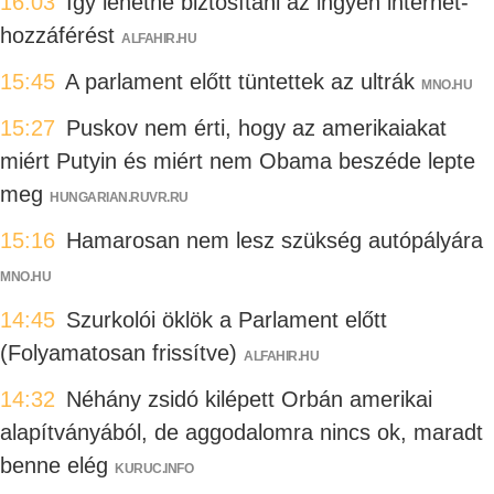
16:03
Így lehetne biztosítani az ingyen internet-
hozzáférést
ALFAHIR.HU
15:45
A parlament előtt tüntettek az ultrák
MNO.HU
15:27
Puskov nem érti, hogy az amerikaiakat
miért Putyin és miért nem Obama beszéde lepte
meg
HUNGARIAN.RUVR.RU
15:16
Hamarosan nem lesz szükség autópályára
MNO.HU
14:45
Szurkolói öklök a Parlament előtt
(Folyamatosan frissítve)
ALFAHIR.HU
14:32
Néhány zsidó kilépett Orbán amerikai
alapítványából, de aggodalomra nincs ok, maradt
benne elég
KURUC.INFO