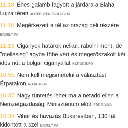
11:18
Éhes galamb fagyott a járdára a Blaha
Lujza téren
JOBBEGYENES.BLOG.HU
11:16
Megérkezett a tél az ország déli részére
ERDELY.MA
11:13
Cigányok határok nélkül: rabolni ment, de
"mellesleg" agyba-főbe vert és megerőszakolt két
idős nőt a bolgár cigányállat
KURUC.INFO
10:55
Nem kell megismételni a választást
Érpatakon
ALFAHIR.HU
10:37
Nagy tüntetés lehet ma a netadó ellen a
Nemzetgazdasági Minisztérium előtt
ERDELY.MA
10:34
Vihar és havazás Bukarestben, 130 fát
kidöntött a szél
ERDELY.MA