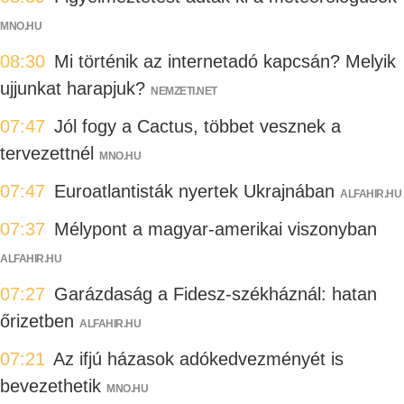
MNO.HU
08:30
Mi történik az internetadó kapcsán? Melyik
ujjunkat harapjuk?
NEMZETI.NET
07:47
Jól fogy a Cactus, többet vesznek a
tervezettnél
MNO.HU
07:47
Euroatlantisták nyertek Ukrajnában
ALFAHIR.HU
07:37
Mélypont a magyar-amerikai viszonyban
ALFAHIR.HU
07:27
Garázdaság a Fidesz-székháznál: hatan
őrizetben
ALFAHIR.HU
07:21
Az ifjú házasok adókedvezményét is
bevezethetik
MNO.HU