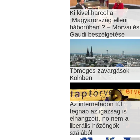
Ki kivel harcol a
“Magyarország elleni
háborúban”? – Morvai és
Gaudi beszélgetése
Tömeges zavargások
Kölnben
Az internetadón túl
tegnap az igazság is
elhangzott, no nem a
liberális hőzöngők
szájából