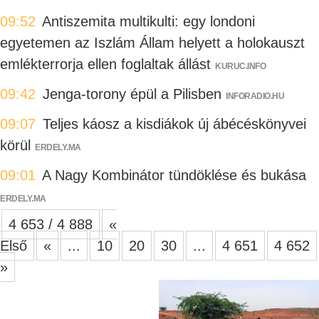
09:52
Antiszemita multikulti: egy londoni
egyetemen az Iszlám Állam helyett a holokauszt
emlékterrorja ellen foglaltak állást
KURUC.INFO
09:42
Jenga-torony épül a Pilisben
INFORADIO.HU
09:07
Teljes káosz a kisdiákok új ábécéskönyvei
körül
ERDELY.MA
09:01
A Nagy Kombinátor tündöklése és bukása
ERDELY.MA
4 653 / 4 888
«
Első
«
...
10
20
30
...
4 651
4 652
»