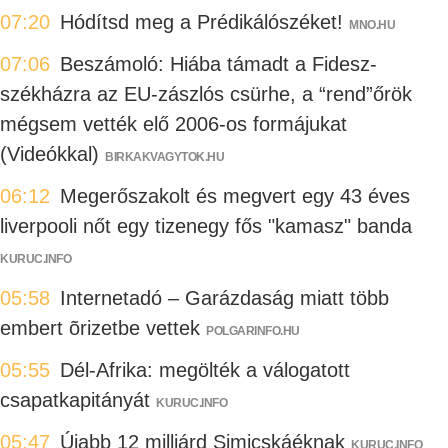
07:20
Hódítsd meg a Prédikálószéket!
MNO.HU
07:06
Beszámoló: Hiába támadt a Fidesz-
székházra az EU-zászlós csürhe, a “rend”őrök
mégsem vették elő 2006-os formájukat
(Videókkal)
BIRKAKVAGYTOK.HU
06:12
Megerőszakolt és megvert egy 43 éves
liverpooli nőt egy tizenegy fős "kamasz" banda
KURUC.INFO
05:58
Internetadó – Garázdaság miatt több
embert õrizetbe vettek
POLGARINFO.HU
05:55
Dél-Afrika: megölték a válogatott
csapatkapitányát
KURUC.INFO
05:47
Újabb 12 milliárd Simicskáéknak
KURUC.INFO