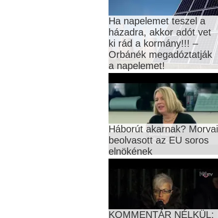
Ha napelemet teszel a
házadra, akkor adót vet
ki rád a kormány!!! –
Orbánék megadóztatják
a napelemet!
Háborút akarnak? Morvai
beolvasott az EU soros
elnökének
KOMMENTÁR NÉLKÜL: