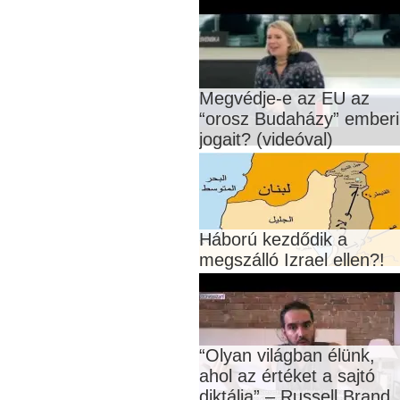
Megvédje-e az EU az
“orosz Budaházy” emberi
jogait? (videóval)
Háború kezdődik a
megszálló Izrael ellen?!
“Olyan világban élünk,
ahol az értéket a sajtó
diktálja” – Russell Brand