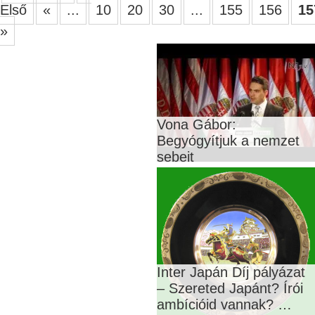
Első
«
...
10
20
30
...
155
156
15
»
Vona Gábor:
Begyógyítjuk a nemzet
sebeit
Inter Japán Díj pályázat
– Szereted Japánt? Írói
ambícióid vannak? …