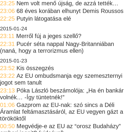
23:25
Nem volt menő újság, de azzá tették…
23:06
68 éves korában elhunyt Demis Roussos
22:25
Putyin látogatása elé
2015-01-24
23:11
Merről fúj a jeges szellő?
22:31
Pucér séta nappal Nagy-Britanniában
(naná, hogy a terrorizmus ellen)
2015-01-23
23:52
Kis összegzés
23:22
Az EU ombudsmanja egy szemeszternyi
jogot sem tanult
23:13
Póka László beszámolója: „Ha én bankár
volnék… -Így tüntetnék!”
01:06
Gazprom az EU-nak: szó sincs a Déli
Áramlat feltámasztásáról, az EU vegyen gázt a
törököktől
00:50
Megvédje-e az EU az “orosz Budaházy”