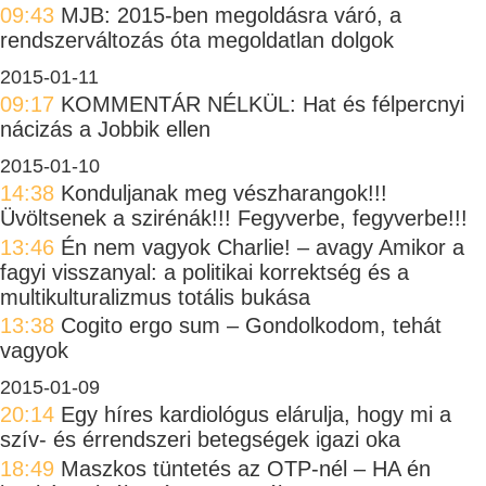
09:43
MJB: 2015-ben megoldásra váró, a
rendszerváltozás óta megoldatlan dolgok
2015-01-11
09:17
KOMMENTÁR NÉLKÜL: Hat és félpercnyi
nácizás a Jobbik ellen
2015-01-10
14:38
Konduljanak meg vészharangok!!!
Üvöltsenek a szirénák!!! Fegyverbe, fegyverbe!!!
13:46
Én nem vagyok Charlie! – avagy Amikor a
fagyi visszanyal: a politikai korrektség és a
multikulturalizmus totális bukása
13:38
Cogito ergo sum – Gondolkodom, tehát
vagyok
2015-01-09
20:14
Egy híres kardiológus elárulja, hogy mi a
szív- és érrendszeri betegségek igazi oka
18:49
Maszkos tüntetés az OTP-nél – HA én