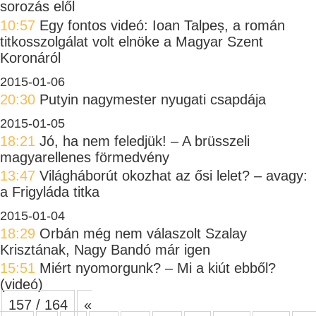
sorozás elől
10:57
Egy fontos videó: Ioan Talpeș, a román
titkosszolgálat volt elnöke a Magyar Szent
Koronáról
2015-01-06
20:30
Putyin nagymester nyugati csapdája
2015-01-05
18:21
Jó, ha nem feledjük! – A brüsszeli
magyarellenes förmedvény
13:47
Világháborút okozhat az ősi lelet? – avagy:
a Frigyláda titka
2015-01-04
18:29
Orbán még nem válaszolt Szalay
Krisztának, Nagy Bandó már igen
15:51
Miért nyomorgunk? – Mi a kiút ebből?
(videó)
157 / 164
«