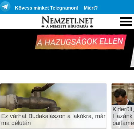
Kövess minket Telegramon!
Miért?
Kiderült
Ez várhat Budakalászon a lakókra, már
Hazánk 
ma délután
parlame