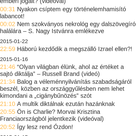
emberi jogait? (videóval)
00:31
Nyakon csíptem egy történelemhamisító
labancot!
00:02
Nem szokványos nekrológ egy dalszövegíró
halálára – S. Nagy Istvánra emlékezve
2015-01-22
22:59
Háború kezdődik a megszálló Izrael ellen?!
2015-01-16
21:46
“Olyan világban élünk, ahol az értéket a
sajtó diktálja” – Russell Brand (videó)
21:34
Balog a véleménnyilvánítás szabadságáról
beszél, közben az országgyűlésben nem lehet
kimondani a „cigánybűnözés” szót
21:10
A multik diktálnak ezután hazánknak
20:55
Ön is Charlie? Morvai Krisztina
Franciaországból jelentkezik (videóval)
20:52
Így lesz rend Ózdon!