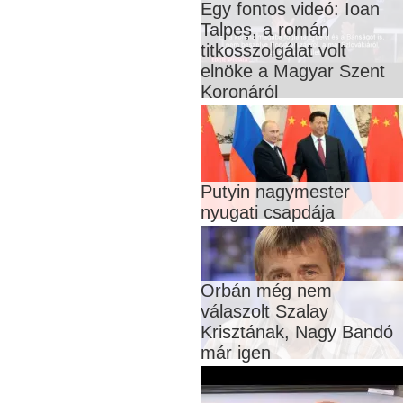
Egy fontos videó: Ioan
Talpeș, a román
titkosszolgálat volt
elnöke a Magyar Szent
Koronáról
Putyin nagymester
nyugati csapdája
Orbán még nem
válaszolt Szalay
Krisztának, Nagy Bandó
már igen