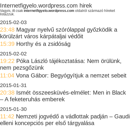
Internetfigyelo.wordpress.com hirek
Vagyis, itt csak
internetfigyelo.wordpress.com
oldalról származó híreket
listázzuk.
2015-02-03
23:48
Magyar nyelvű szórólappal győzködik a
körülzárt város kárpátaljai védőit
15:39
Horthy és a zsidóság
2015-02-02
19:22
Póka László tájékoztatása: Nem örülünk,
nem pezsgőzünk
11:04
Vona Gábor: Begyógyítjuk a nemzet sebeit
2015-01-31
20:38
Ismét összeesküvés-elmélet: Men in Black
– A feketeruhás emberek
2015-01-30
11:42
Nemzeti jogvédő a vádlottak padján – Gaudi
elleni koncepciós per első tárgyalása