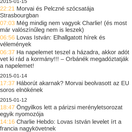
2015-01-15
22:21
Morvai és Pelczné szócsatája
Strasbourgban
07:03
Még mindig nem vagyok Charlie! (és most
már valószínűleg nem is leszek)
06:56
Lovas István: Elhallgatott hírek és
vélemények
06:37
Ha napelemet teszel a házadra, akkor adót
vet ki rád a kormány!!! – Orbánék megadóztatják
a napelemet!
2015-01-14
17:37
Háborút akarnak? Morvai beolvasott az EU
soros elnökének
2015-01-12
18:47
Öngyilkos lett a párizsi merényletsorozat
egyik nyomozója
14:16
Charlie Hebdo: Lovas István levelet írt a
francia nagykövetnek