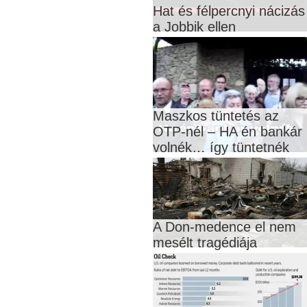
Hat és félpercnyi nácizás
a Jobbik ellen
Maszkos tüntetés az
OTP-nél – HA én bankár
volnék… így tüntetnék
A Don-medence el nem
mesélt tragédiája