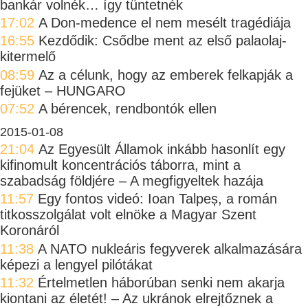
bankár volnék… így tüntetnék
17:02
A Don-medence el nem mesélt tragédiája
16:55
Kezdődik: Csődbe ment az első palaolaj-
kitermelő
08:59
Az a célunk, hogy az emberek felkapják a
fejüket – HUNGARO
07:52
A bérencek, rendbontók ellen
2015-01-08
21:04
Az Egyesült Államok inkább hasonlít egy
kifinomult koncentrációs táborra, mint a
szabadság földjére – A megfigyeltek hazája
11:57
Egy fontos videó: Ioan Talpeș, a román
titkosszolgálat volt elnöke a Magyar Szent
Koronáról
11:38
A NATO nukleáris fegyverek alkalmazására
képezi a lengyel pilótákat
11:32
Értelmetlen háborúban senki nem akarja
kiontani az életét! – Az ukránok elrejtőznek a