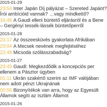
2015-01-29
23:54
Inter Japán Díj pályázat – Szereted Japánt?
Írói ambícióid vannak? …vagy mindkettő?
16:46
A Gaudi elleni büntető eljárásról és a Bene
– Gergényi tessék-lássék büntetőperről
2015-01-28
23:17
Az összeesküvés gyakorlata Afrikában
23:04
A Mecsek nevének megfejtéséhez
22:49
Micsoda szólásszabadság?
2015-01-27
23:45
Gaudi: Megkezdődik a koncepciós per
ellenem a Pásztor ügyben
01:11
Ukrán szakértő szerint az IMF valójában
nem adott pénzt Ukrajnának
00:56
Bizonyítékok van arra, hogy az Egyesült
Államok segíti az Iszlám Államot
2015-01-26