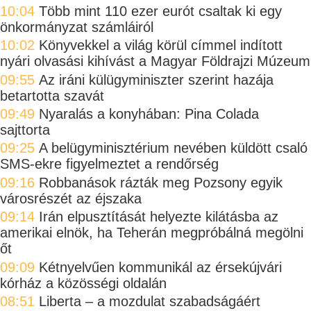
10:04
Több mint 110 ezer eurót csaltak ki egy
önkormányzat számláiról
10:02
Könyvekkel a világ körül címmel indított
nyári olvasási kihívást a Magyar Földrajzi Múzeum
09:55
Az iráni külügyminiszter szerint hazája
betartotta szavát
09:49
Nyaralás a konyhában: Pina Colada
sajttorta
09:25
A belügyminisztérium nevében küldött csaló
SMS-ekre figyelmeztet a rendőrség
09:16
Robbanások rázták meg Pozsony egyik
városrészét az éjszaka
09:14
Irán elpusztítását helyezte kilátásba az
amerikai elnök, ha Teherán megpróbálná megölni
őt
09:09
Kétnyelvűen kommunikál az érsekújvári
kórház a közösségi oldalán
08:51
Liberta – a mozdulat szabadságáért