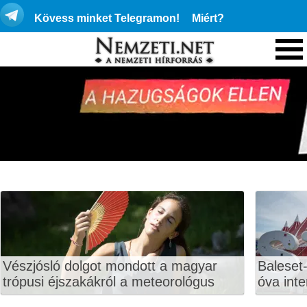
Kövess minket Telegramon!
Miért?
Vészjósló dolgot mondott a magyar
Baleset-
trópusi éjszakákról a meteorológus
óva inte