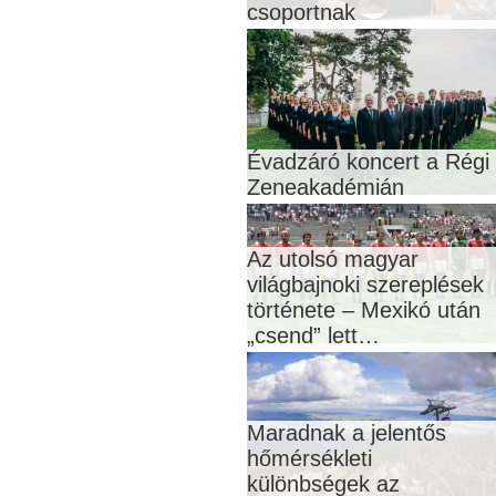
csoportnak
Évadzáró koncert a Régi
Zeneakadémián
Az utolsó magyar
világbajnoki szereplések
története – Mexikó után
„csend” lett…
Maradnak a jelentős
hőmérsékleti
különbségek az