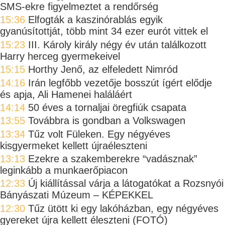
SMS-ekre figyelmeztet a rendőrség
15:36
Elfogták a kaszinórablás egyik
gyanúsítottját, több mint 34 ezer eurót vittek el
15:23
III. Károly király négy év után találkozott
Harry herceg gyermekeivel
15:15
Horthy Jenő, az elfeledett Nimród
14:16
Irán legfőbb vezetője bosszút ígért elődje
és apja, Ali Hamenei haláláért
14:14
50 éves a tornaljai öregfiúk csapata
13:55
Továbbra is gondban a Volkswagen
13:34
Tűz volt Füleken. Egy négyéves
kisgyermeket kellett újraéleszteni
13:13
Ezekre a szakemberekre “vadásznak”
leginkább a munkaerőpiacon
12:33
Új kiállítással várja a látogatókat a Rozsnyói
Bányászati Múzeum – KÉPEKKEL
12:30
Tűz ütött ki egy lakóházban, egy négyéves
gyereket újra kellett éleszteni (FOTÓ)