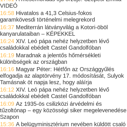
VIDEÓ
16:58
Hivatalos a 41,3 Celsius-fokos
garamkövesdi történelmi melegrekord
16:37
Mediterrán látványvilág a Kotori-öböl
kanyarulataiban – KÉPEKKEL
16:24
XIV. Leó pápa nehéz helyzetben lévő
családokkal ebédelt Castel Gandolfóban
16:19
Maradnak a jelentős hőmérsékleti
különbségek az országban
16:16
Magyar Péter: Hétfőn az Országgyűlés
elfogadja az alaptörvény 17. módosítását, Sulyok
Tamásnak öt napja lesz, hogy aláírja
16:12
XIV. Leó pápa nehéz helyzetben lévő
családokkal ebédelt Castel Gandolfóban
16:09
Az 1935-ös csilizközi árvédelmi és
tűzoltónap – egy közösségi siker megelevenedése
Szapon
15:36
A belügyminisztérium nevében küldött csaló