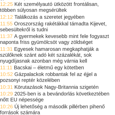
12:25
Két személyautó ütközött frontálisan,
többen súlyosan megsérültek
12:12
Találkozás a szeretet jegyében
11:55
Oroszország rakétákkal támadta Kijevet,
sebesültekről is tudni
11:37
A gyermekek kevesebb mint fele fogyaszt
naponta friss gyümölcsöt vagy zöldséget
11:31
Egyesek hamarosan megkaphatják a
szülőknek szánt adó két százalékát, sok
nyugdíjasnak azonban még várnia kell
11:11
Bacskai – életmű egy kötetben
10:52
Gázpalackok robbantak fel az éjjel a
pozsonyi reptér közelében
10:31
Körutazások Nagy-Britannia szigetén
10:29
2025-ben is a bevándorlás következtében
nőtt EU népessége
10:26
Új lehetőség a második pillérben pihenő
források számára