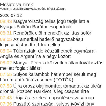
Elcsatolva hirek
Vagyis, itt csak
Elcsatolva
kategória híreit listázzuk.
2026-07-12
08:43
Magyarország teljes jogú tagja lett a
Nyugat-Balkán Barátai csoportnak
08:31
Rendőrök elől menekült az ittas sofőr
08:05
Az amerikai haderő nagyszabású
légicsapást indított Irán ellen
08:04
Túlóráztak, de készülhetnek egymásra:
Anglia és Argentína a négy között
08:02
Magyar Péter a közvetlen államfőválasztás
mellett foglalt állást
07:55
Súlyos karambol: hat ember sérült meg
három autó ütközésében (FOTÓK)
07:53
Újra orosz olajfinomítót támadtak az ukrán
drónok, közben Harkivot is légicsapás érte
07:43
Időjárás: szeles, napsütéses vasárnap
07:36
Pusztító szárazság: súlyos ivóvízhiány