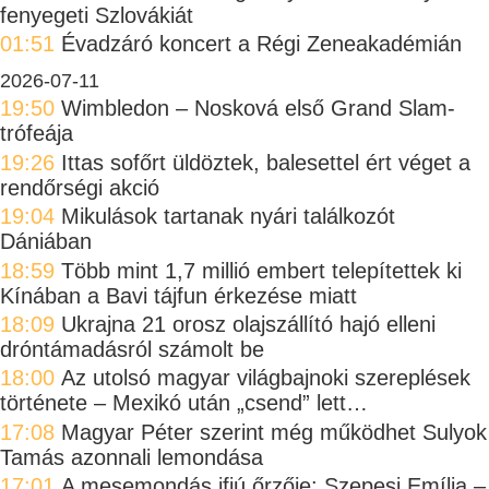
fenyegeti Szlovákiát
01:51
Évadzáró koncert a Régi Zeneakadémián
2026-07-11
19:50
Wimbledon – Nosková első Grand Slam-
trófeája
19:26
Ittas sofőrt üldöztek, balesettel ért véget a
rendőrségi akció
19:04
Mikulások tartanak nyári találkozót
Dániában
18:59
Több mint 1,7 millió embert telepítettek ki
Kínában a Bavi tájfun érkezése miatt
18:09
Ukrajna 21 orosz olajszállító hajó elleni
dróntámadásról számolt be
18:00
Az utolsó magyar világbajnoki szereplések
története – Mexikó után „csend” lett…
17:08
Magyar Péter szerint még működhet Sulyok
Tamás azonnali lemondása
17:01
A mesemondás ifjú őrzője: Szepesi Emília –