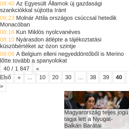
08:40
Az Egyesült Államok új gazdasági
szankciókkal sújtotta Iránt
08:23
Molnár Attila országos csúccsal hetedik
Monacóban
08:16
Kun Miklós nyolcvanéves
08:10
Nyárasdon átlépte a tájékoztatási
küszöbértéket az ózon szintje
08:06
A Belgium elleni negyeddöntőből is Merino
lőtte tovább a spanyolokat
40 / 1 847
«
Első
«
...
10
20
30
...
38
39
40
»
Magyarország teljes jogú
tagja lett a Nyugat-
Balkán Barátai