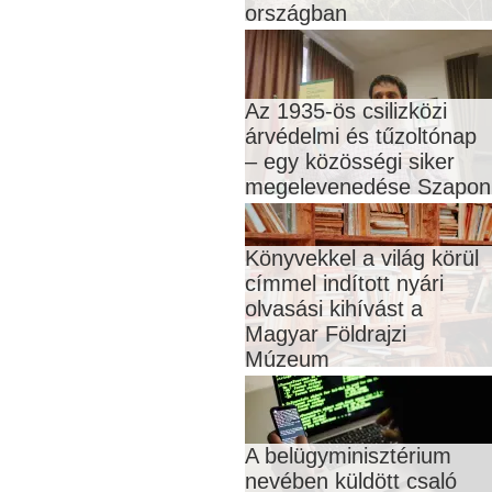
országban
Az 1935-ös csilizközi
árvédelmi és tűzoltónap
– egy közösségi siker
megelevenedése Szapon
Könyvekkel a világ körül
címmel indított nyári
olvasási kihívást a
Magyar Földrajzi
Múzeum
A belügyminisztérium
nevében küldött csaló