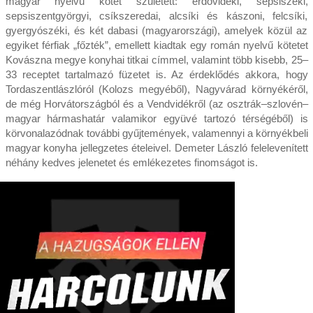
magyar nyelvű kötet született: erdővidéki, sepsiszéki,
sepsiszentgyörgyi, csíkszeredai, alcsíki és kászoni, felcsíki,
gyergyószéki, és két dabasi (magyarországi), amelyek közül az
egyiket férfiak „főzték”, emellett kiadtak egy román nyelvű kötetet
Kovászna megye konyhai titkai címmel, valamint több kisebb, 25–
33 receptet tartalmazó füzetet is. Az érdeklődés akkora, hogy
Tordaszentlászlóról (Kolozs megyéből), Nagyvárad környékéről,
de még Horvátországból és a Vendvidékről (az osztrák–szlovén–
magyar hármashatár valamikor együvé tartozó térségéből) is
körvonalazódnak további gyűjtemények, valamennyi a környékbeli
magyar konyha jellegzetes ételeivel. Demeter László felelevenített
néhány kedves jelenetet és emlékezetes finomságot is.