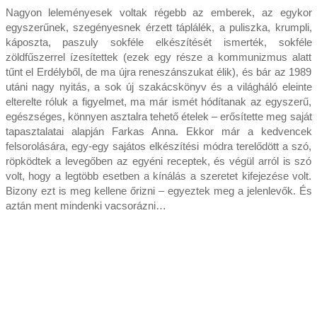
Nagyon leleményesek voltak régebb az emberek, az egykor
egyszerűnek, szegényesnek érzett táplálék, a puliszka, krumpli,
káposzta, paszuly sokféle elkészítését ismerték, sokféle
zöldfűszerrel ízesítettek (ezek egy része a kommunizmus alatt
tűnt el Erdélyből, de ma újra reneszánszukat élik), és bár az 1989
utáni nagy nyitás, a sok új szakácskönyv és a világháló eleinte
elterelte róluk a figyelmet, ma már ismét hódítanak az egyszerű,
egészséges, könnyen asztalra tehető ételek – erősítette meg saját
tapasztalatai alapján Farkas Anna. Ekkor már a kedvencek
felsorolására, egy-egy sajátos elkészítési módra terelődött a szó,
röpködtek a levegőben az egyéni receptek, és végül arról is szó
volt, hogy a legtöbb esetben a kínálás a szeretet kifejezése volt.
Bizony ezt is meg kellene őrizni – egyeztek meg a jelenlevők. És
aztán ment mindenki vacsorázni…