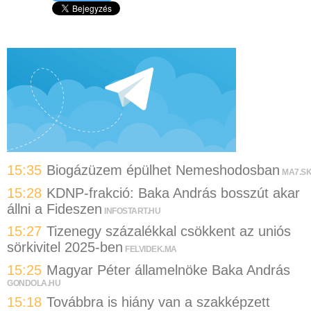
15:35
Biogázüzem épülhet Nemeshodosban
MA7.S
15:28
KDNP-frakció: Baka András bosszút akar
állni a Fideszen
INFOSTART.HU
15:27
Tizenegy százalékkal csökkent az uniós
sörkivitel 2025-ben
FELVIDEK.MA
15:25
Magyar Péter államelnöke Baka András
GONDOLA.HU
15:18
Továbbra is hiány van a szakképzett