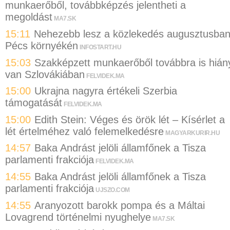
munkaerőből, továbbképzés jelentheti a
megoldást
MA7.SK
15:11
Nehezebb lesz a közlekedés augusztusba
Pécs környékén
INFOSTART.HU
15:03
Szakképzett munkaerőből továbbra is hián
van Szlovákiában
FELVIDEK.MA
15:00
Ukrajna nagyra értékeli Szerbia
támogatását
FELVIDEK.MA
15:00
Edith Stein: Véges és örök lét – Kísérlet a
lét értelméhez való felemelkedésre
MAGYARKURIR.HU
14:57
Baka Andrást jelöli államfőnek a Tisza
parlamenti frakciója
FELVIDEK.MA
14:55
Baka Andrást jelöli államfőnek a Tisza
parlamenti frakciója
UJSZO.COM
14:55
Aranyozott barokk pompa és a Máltai
Lovagrend történelmi nyughelye
MA7.SK