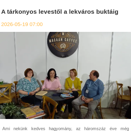
A tárkonyos levestől a lekváros buktáig
2026-05-19 07:00
Ami nekünk kedves hagyomány, az háromszáz éve még