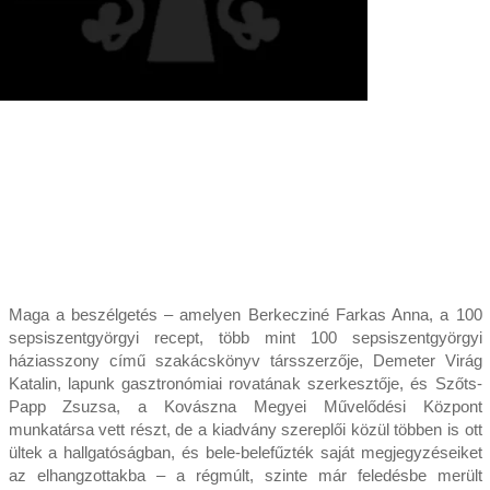
Maga a beszélgetés – amelyen Berkecziné Farkas Anna, a 100
sepsiszentgyörgyi recept, több mint 100 sepsiszentgyörgyi
háziasszony című szakácskönyv társszerzője, Demeter Virág
Katalin, lapunk gasztronómiai rovatának szerkesztője, és Szőts-
Papp Zsuzsa, a Kovászna Megyei Művelődési Központ
munkatársa vett részt, de a kiadvány szereplői közül többen is ott
ültek a hallgatóságban, és bele-belefűzték saját megjegyzéseiket
az elhangzottakba – a régmúlt, szinte már feledésbe merült