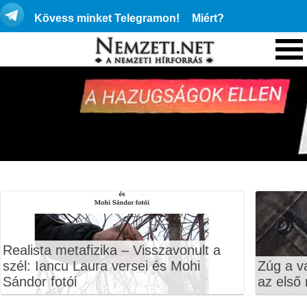
Kövess minket Telegramon!
Miért?
Realista metafizika – Visszavonult a
szél: Iancu Laura versei és Mohi
Zúg a v
Sándor fotói
az első 