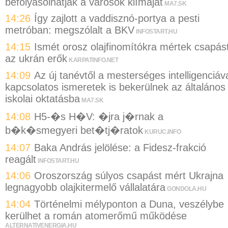
befolyásolhatják a városok klímáját
MA7.SK
14:26
Így zajlott a vaddisznó-portya a pesti
metróban: megszólalt a BKV
INFOSTART.HU
14:15
Ismét orosz olajfinomítókra mértek csapás
az ukrán erők
KARPATINFO.NET
14:09
Az új tanévtől a mesterséges intelligenciáv
kapcsolatos ismeretek is bekerülnek az általános
iskolai oktatásba
MA7.SK
14:08
H5-�s H�V: �jra j�rnak a
b�k�smegyeri bet�tj�ratok
KURUC.INFO
14:07
Baka András jelölése: a Fidesz-frakció
reagált
INFOSTART.HU
14:06
Oroszország súlyos csapást mért Ukrajna
legnagyobb olajkitermelő vállalatára
GONDOLA.HU
14:04
Történelmi mélyponton a Duna, veszélybe
kerülhet a román atomerőmű működése
ALTERNATIVENERGIA.HU