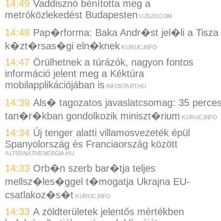
14:49
Vaddisznó bénította meg a
metróközlekedést Budapesten
UJSZO.COM
14:48
Pap�rforma: Baka Andr�st jel�li a Tisza
k�zt�rsas�gi eln�knek
KURUC.INFO
14:47
Örülhetnek a túrázók, nagyon fontos
információ jelent meg a Kéktúra
mobilapplikációjában is
INFOSTART.HU
14:39
Als� tagozatos javaslatcsomag: 35 perce
tan�r�kban gondolkozik miniszt�rium
KURUC.INFO
14:34
Új tenger alatti villamosvezeték épül
Spanyolország és Franciaország között
ALTERNATIVENERGIA.HU
14:33
Orb�n szerb bar�tja teljes
mellsz�les�ggel t�mogatja Ukrajna EU-
csatlakoz�s�t
KURUC.INFO
14:33
A zöldterületek jelentős mértékben