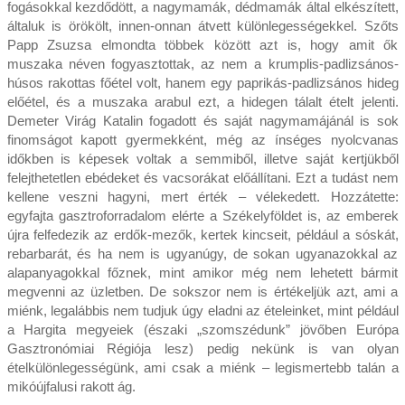
fogásokkal kezdődött, a nagymamák, dédmamák által elkészített,
általuk is örökölt, innen-onnan átvett különlegességekkel. Szőts
Papp Zsuzsa elmondta többek között azt is, hogy amit ők
muszaka néven fogyasztottak, az nem a krumplis-padlizsános-
húsos rakottas főétel volt, hanem egy paprikás-padlizsános hideg
előétel, és a muszaka arabul ezt, a hidegen tálalt ételt jelenti.
Demeter Virág Katalin fogadott és saját nagymamájánál is sok
finomságot kapott gyermekként, még az ínséges nyolcvanas
időkben is képesek voltak a semmiből, illetve saját kertjükből
felejthetetlen ebédeket és vacsorákat előállítani. Ezt a tudást nem
kellene veszni hagyni, mert érték – vélekedett. Hozzátette:
egyfajta gasztroforradalom elérte a Székelyföldet is, az emberek
újra felfedezik az erdők-mezők, kertek kincseit, például a sóskát,
rebarbarát, és ha nem is ugyanúgy, de sokan ugyanazokkal az
alapanyagokkal főznek, mint amikor még nem lehetett bármit
megvenni az üzletben. De sokszor nem is értékeljük azt, ami a
miénk, legalábbis nem tudjuk úgy eladni az ételeinket, mint például
a Hargita megyeiek (északi „szomszédunk” jövőben Európa
Gasztronómiai Régiója lesz) pedig nekünk is van olyan
ételkülönlegességünk, ami csak a miénk – legismertebb talán a
mikóújfalusi rakott ág.