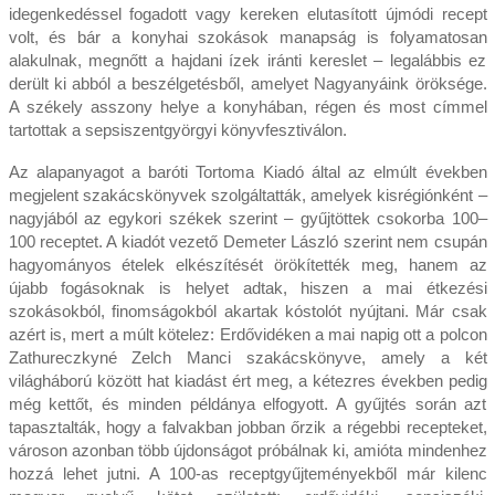
idegenkedéssel fogadott vagy kereken elutasított újmódi recept
volt, és bár a konyhai szokások manapság is folyamatosan
alakulnak, megnőtt a hajdani ízek iránti kereslet – legalábbis ez
derült ki abból a beszélgetésből, amelyet Nagyanyáink öröksége.
A székely asszony helye a konyhában, régen és most címmel
tartottak a sepsiszentgyörgyi könyvfesztiválon.
Az alapanyagot a baróti Tortoma Kiadó által az elmúlt években
megjelent szakácskönyvek szolgáltatták, amelyek kisrégiónként –
nagyjából az egykori székek szerint – gyűjtöttek csokorba 100–
100 receptet. A kiadót vezető Demeter László szerint nem csupán
hagyományos ételek elkészítését örökítették meg, hanem az
újabb fogásoknak is helyet adtak, hiszen a mai étkezési
szokásokból, finomságokból akartak kóstolót nyújtani. Már csak
azért is, mert a múlt kötelez: Erdővidéken a mai napig ott a polcon
Zathureczkyné Zelch Manci szakácskönyve, amely a két
világháború között hat kiadást ért meg, a kétezres években pedig
még kettőt, és minden példánya elfogyott. A gyűjtés során azt
tapasztalták, hogy a falvakban jobban őrzik a régebbi recepteket,
városon azonban több újdonságot próbálnak ki, amióta mindenhez
hozzá lehet jutni. A 100-as receptgyűjteményekből már kilenc