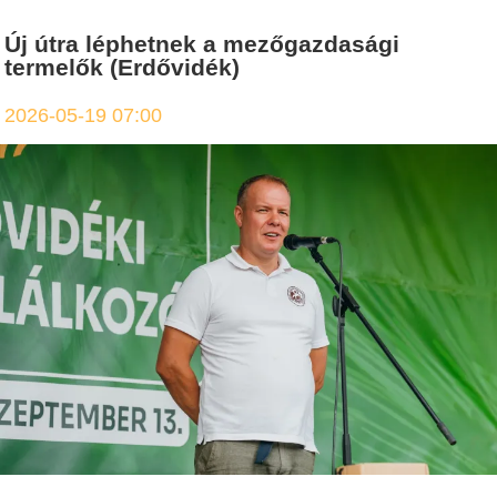
Új útra léphetnek a mezőgazdasági
termelők (Erdővidék)
2026-05-19 07:00