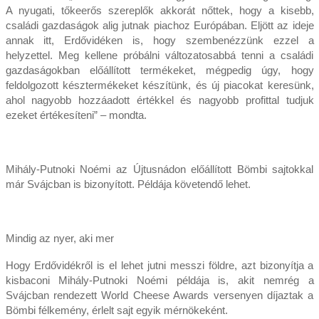
A nyugati, tőkeerős szereplők akkorát nőttek, hogy a kisebb,
családi gazdaságok alig jutnak piachoz Európában. Eljött az ideje
annak itt, Erdővidéken is, hogy szembenézzünk ezzel a
helyzettel. Meg kellene próbálni változatosabbá tenni a családi
gazdaságokban előállított termékeket, mégpedig úgy, hogy
feldolgozott késztermékeket készítünk, és új piacokat keresünk,
ahol nagyobb hozzáadott értékkel és nagyobb profittal tudjuk
ezeket értékesíteni” – mondta.
Mihály-Putnoki Noémi az Újtusnádon előállított Bömbi sajtokkal
már Svájcban is bizonyított. Példája követendő lehet.
Mindig az nyer, aki mer
Hogy Erdővidékről is el lehet jutni messzi földre, azt bizonyítja a
kisbaconi Mihály-Putnoki Noémi példája is, akit nemrég a
Svájcban rendezett World Cheese Awards versenyen díjaztak a
Bömbi félkemény, érlelt sajt egyik mérnökeként.