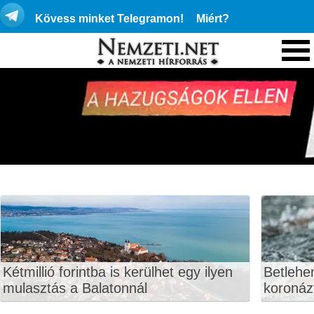
Kövess minket Telegramon!
Miért?
Kétmillió forintba is kerülhet egy ilyen
Betlehe
mulasztás a Balatonnál
koronáz