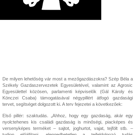
De milyen lehetőség vár most a mezőgazdászokra? Szép Béla a
Székely Gazdaszervezetek Egyesületével, valamint az Agrosic
Egyesülettel közösen, parlamenti képviselők (Gál Károly és
Könczei Csaba) támogatásával négypillért átfogó gazdasági
tervet, segítséget dolgozott ki. A terv fejezetei a következőek:
Első pillér: szaktudás. „Ahhoz, hogy egy gazdaság, akár egy
nyolctehenes kis családi gazdaság is minőségi, piacképes és
versenyképes terméket – sajtot, joghurtot, vajat, tejfölt stb. –
tudjon előállítani, elengedhetetlen a tejfeldolgozó tudás