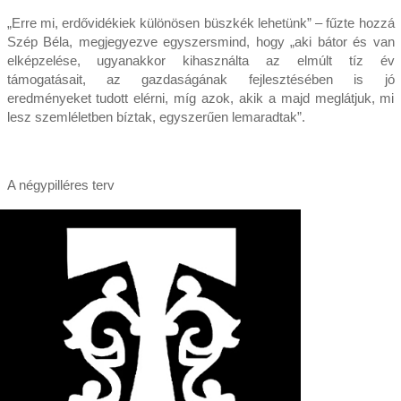
„Erre mi, erdővidékiek különösen büszkék lehetünk” – fűzte hozzá
Szép Béla, megjegyezve egyszersmind, hogy „aki bátor és van
elképzelése, ugyanakkor kihasználta az elmúlt tíz év
támogatásait, az gazdaságának fejlesztésében is jó
eredményeket tudott elérni, míg azok, akik a majd meglátjuk, mi
lesz szemléletben bíztak, egyszerűen lemaradtak”.
A négypilléres terv