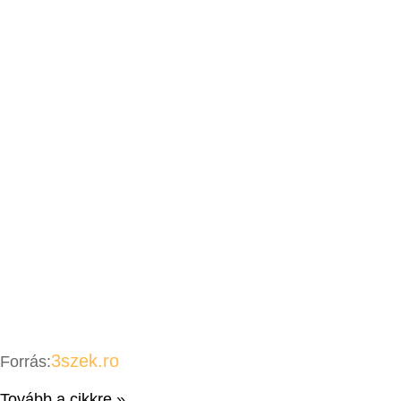
3szek.ro
Forrás:
Tovább a cikkre »