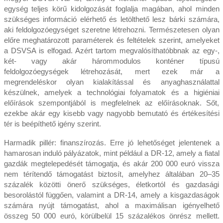
egység teljes körű kidolgozását foglalja magában, ahol minden
szükséges információ elérhető és letölthető lesz bárki számára,
aki feldolgozóegységet szeretne létrehozni. Természetesen olyan
előre meghatározott paraméterek és feltételek szerint, amelyeket
a DSVSA is elfogad. Azért tartom megvalósíthatóbbnak az egy-,
két- vagy akár hárommodulos konténer típusú
feldolgozóegységek létrehozását, mert ezek már a
megrendeléskor olyan kialakítással és anyaghasználattal
készülnek, amelyek a technológiai folyamatok és a higiéniai
előírások szempontjából is megfelelnek az előírásoknak. Sőt,
ezekbe akár egy kisebb vagy nagyobb bemutató és értékesítési
tér is beépíthető igény szerint.
Harmadik pillér: finanszírozás. Erre jó lehetőséget jelentenek a
hamarosan induló pályázatok, mint például a DR-12, amely a fiatal
gazdák megtelepedését támogatja, és akár 200 000 euró vissza
nem térítendő támogatást biztosít, amelyhez általában 20–35
százalék közötti önerő szükséges, életkortól és gazdasági
besorolástól függően, valamint a DR-14, amely a kisgazdaságok
számára nyújt támogatást, ahol a maximálisan igényelhető
összeg 50 000 euró, körülbelül 15 százalékos önrész mellett.