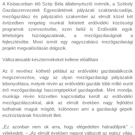
A Kisbaconban élő Szép Béla állattenyésztő mérnök, a Székely
Gazdaszervezetek Egyesületének pályázati szaktanácsadója,
mezőgazdász és pályázatíró szakember az elmúlt közel két
évtizedben rengeteg munkát fektetett erdővidéki közösségi
programok szervezésébe, ezen belül is Erdővidék egyik
lehetséges húzóágazatának, a mezőgazdaságnak a
fejlesztésébe. Most ismét egy nagyszabású mezőgazdasági
projekt megvalósításán dolgozik.
Változatosabb késztermékeket kellene előállítani
Az ő nevéhez köthető például az erdővidéki gazdatalálkozók
megszervezése, vagy az olyan mezőgazdasági pályázatok
lebonyolítása, melyek révén az erdővidéki gazdák több millió eurót
érő mezőgazdasági haszongépekkel gazdagodtak. Mint mondja,
munkája révén közvetlen kapcsolatba került az erdővidéki
mezőgazdászokkal, akik az elmúlt években nagy fejlődést
tudhatnak maguk mögött, különösen ami a gazdasági gépeik
eszköztárának frissítését illeti.
„Ez azonban nem ok arra, hogy elégedetten hátradőljünk” –
vélekedett. – „Az elmúlt években nagyot változott az egész világ.