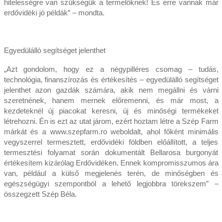
hitelességre van szükségük a termelőknek! És erre vannak már
erdővidéki jó példák” – mondta.
Egyedülálló segítséget jelenthet
„Azt gondolom, hogy ez a négypilléres csomag – tudás,
technológia, finanszírozás és értékesítés – egyedülálló segítséget
jelenthet azon gazdák számára, akik nem megállni és várni
szeretnének, hanem mernek előremenni, és már most, a
kezdeteknél új piacokat keresni, új és minőségi termékeket
létrehozni. Én is ezt az utat járom, ezért hoztam létre a Szép Farm
márkát és a www.szepfarm.ro weboldalt, ahol főként minimális
vegyszerrel termesztett, erdővidéki földben előállított, a teljes
termesztési folyamat során dokumentált Bellarosa burgonyát
értékesítem kizárólag Erdővidéken. Ennek kompromisszumos ára
van, például a külső megjelenés terén, de minőségben és
egészségügyi szempontból a lehető legjobbra törekszem” –
összegzett Szép Béla.