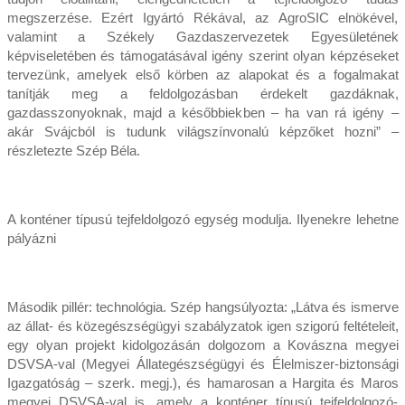
megszerzése. Ezért Igyártó Rékával, az AgroSIC elnökével,
valamint a Székely Gazdaszervezetek Egyesületének
képviseletében és támogatásával igény szerint olyan képzéseket
tervezünk, amelyek első körben az alapokat és a fogalmakat
tanítják meg a feldolgozásban érdekelt gazdáknak,
gazdasszonyoknak, majd a későbbiekben – ha van rá igény –
akár Svájcból is tudunk világszínvonalú képzőket hozni” –
részletezte Szép Béla.
A konténer típusú tejfeldolgozó egység modulja. Ilyenekre lehetne
pályázni
Második pillér: technológia. Szép hangsúlyozta: „Látva és ismerve
az állat- és közegészségügyi szabályzatok igen szigorú feltételeit,
egy olyan projekt kidolgozásán dolgozom a Kovászna megyei
DSVSA-val (Megyei Állategészségügyi és Élelmiszer-biztonsági
Igazgatóság – szerk. megj.), és hamarosan a Hargita és Maros
megyei DSVSA-val is, amely a konténer típusú tejfeldolgozó-