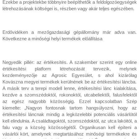
Ezekbe a projektekbe többnyire beépíthetők a feldolgozóegységek
létrehozásának költségei is, részben vagy akár teljes egészében.
Erdővidéken a mezőgazdasági gépállomány már adva van.
Következne a minőségi helyi termékek előállítása
Negyedik pillér: az értékesítés. A szakember szerint egy online
értékesítési platform létrehozását tervezik, melynek
kezdeményezője az Agrosic Egyesület, s ahol kizárólag
Kovászna megyei termékek kerülnének be az értékesítési láncba.
A másik terv a terepi modell lenne, értékesítési lánc kialakítása,
kezdve a szomszédoktól, rokonoktól, utcabeliektől, falusfelektől
az egész nagyobb közösségig. Ezzel kapcsolatban Szép
kiemelte: „Nagyon fontosnak tartom hangsúlyozni, hogy az
értékesítési láncnak mindig a legközelebbi potenciális vásárlótól
kell elindulnia. A családtagoktól, szomszédoktól, az utca lakóitól, a
falu vagy a község közösségétől. Organikusan kell építeni a
vásárlói kört, amelynek megtartásához minőségi termékekre és