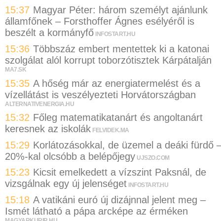
15:37
Magyar Péter: három személyt ajánlunk
államfőnek – Forsthoffer Ágnes esélyéről is
beszélt a kormányfő
INFOSTART.HU
15:36
Többszáz embert mentettek ki a katonai
szolgálat alól korrupt toborzótisztek Kárpátalján
MA7.SK
15:35
A hőség már az energiatermelést és a
vízellátást is veszélyezteti Horvátországban
ALTERNATIVENERGIA.HU
15:32
Főleg matematikatanárt és angoltanárt
keresnek az iskolák
FELVIDEK.MA
15:29
Korlátozásokkal, de üzemel a deáki fürdő 
20%-kal olcsóbb a belépőjegy
UJSZO.COM
15:23
Kicsit emelkedett a vízszint Paksnál, de
vizsgálnak egy új jelenséget
INFOSTART.HU
15:18
A vatikáni euró új dizájnnal jelent meg –
Ismét látható a pápa arcképe az érméken
MAGYARKURIR.HU