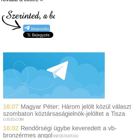
Megosztás
16:07
Magyar Péter: Három jelölt közül választ
szombaton köztársaságielnök-jelöltet a Tisza
UJSZO.COM
16:02
Rendőrségi ügybe keveredett a vb-
bronzérmes angol
INFOSTART.HU