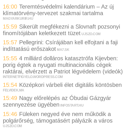
16:00
Teremtésvédelmi kalendárium – Az új
klímatörvény-tervezet szakmai tartalma
MAGYARKURIR.HU
15:59
Sikerült megfékezni a Slovnaft pozsonyi
finomítójában keletkezett tüzet
UJSZO.COM
15:57
Pellegrini: Csírájában kell elfojtani a faji
indíttatású erőszakot
MA7.SK
15:55
4 milliárd dolláros katasztrófa Kijevben:
porig égtek a nyugati multinacionális cégek
raktárai, elvérzett a Patriot légvédelem (videók)
INTERNETFIGYELO.WORDPRESS.COM
15:54
Középkori várbeli élet digitális köntösben
FELVIDEK.MA
15:49
Nagy előrelépés az Óbudai Gázgyár
szennyezése ügyében
INFOSTART.HU
15:46
Füleken negyed éve nem működik a
polgárőrség, támogatásért pályázik a város
UJSZO.COM