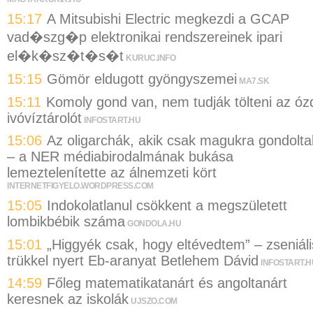
15:17
A Mitsubishi Electric megkezdi a GCAP
vad�szg�p elektronikai rendszereinek ipari
el�k�sz�t�s�t
KURUC.INFO
15:15
Gömör eldugott gyöngyszemei
MA7.SK
15:11
Komoly gond van, nem tudják tölteni az óz
ivóvíztárolót
INFOSTART.HU
15:06
Az oligarchák, akik csak magukra gondolta
– a NER médiabirodalmának bukása
lemeztelenítette az álnemzeti kört
INTERNETFIGYELO.WORDPRESS.COM
15:05
Indokolatlanul csökkent a megszületett
lombikbébik száma
GONDOLA.HU
15:01
„Higgyék csak, hogy eltévedtem” – zseniáli
trükkel nyert Eb-aranyat Betlehem Dávid
INFOSTART.H
14:59
Főleg matematikatanárt és angoltanárt
keresnek az iskolák
UJSZO.COM