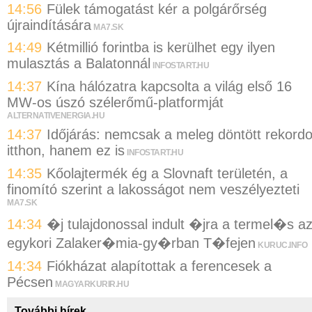
14:56
Fülek támogatást kér a polgárőrség
újraindítására
MA7.SK
14:49
Kétmillió forintba is kerülhet egy ilyen
mulasztás a Balatonnál
INFOSTART.HU
14:37
Kína hálózatra kapcsolta a világ első 16
MW-os úszó szélerőmű-platformját
ALTERNATIVENERGIA.HU
14:37
Időjárás: nemcsak a meleg döntött rekordo
itthon, hanem ez is
INFOSTART.HU
14:35
Kőolajtermék ég a Slovnaft területén, a
finomító szerint a lakosságot nem veszélyezteti
MA7.SK
14:34
�j tulajdonossal indult �jra a termel�s a
egykori Zalaker�mia-gy�rban T�fejen
KURUC.INFO
14:34
Fiókházat alapítottak a ferencesek a
Pécsen
MAGYARKURIR.HU
További hírek