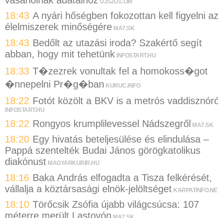
UJSZO.COM
18:43
A nyári hőségben fokozottan kell figyelni a
élelmiszerek minőségére
MA7.SK
18:43
Bedőlt az utazási iroda? Szakértő segít
abban, hogy mit tehetünk
INFOSTART.HU
18:33
T�zezrek vonultak fel a homokoss�got
�nnepelni Pr�g�ban
KURUC.INFO
18:22
Fotót közölt a BKV is a metrós vaddisznóró
INFOSTART.HU
18:22
Rongyos krumplilevessel Nádszegről
MA7.SK
18:20
Egy hivatás beteljesülése és elindulása –
Pappá szentelték Budai János görögkatolikus
diakónust
MAGYARKURIR.HU
18:16
Baka András elfogadta a Tisza felkérését,
vállalja a köztársasági elnök-jelöltséget
KARPATINFO.NE
18:10
Törőcsik Zsófia újabb világcsúcsa: 107
méterre merült Lastovón
MA7.SK