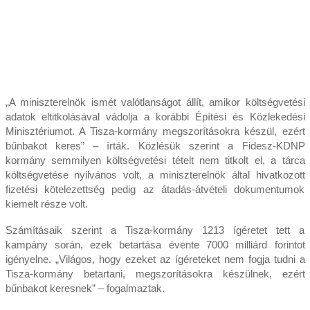
„A miniszterelnök ismét valótlanságot állít, amikor költségvetési
adatok eltitkolásával vádolja a korábbi Építési és Közlekedési
Minisztériumot. A Tisza-kormány megszorításokra készül, ezért
bűnbakot keres” – írták. Közlésük szerint a Fidesz-KDNP
kormány semmilyen költségvetési tételt nem titkolt el, a tárca
költségvetése nyilvános volt, a miniszterelnök által hivatkozott
fizetési kötelezettség pedig az átadás-átvételi dokumentumok
kiemelt része volt.
Számításaik szerint a Tisza-kormány 1213 ígéretet tett a
kampány során, ezek betartása évente 7000 milliárd forintot
igényelne. „Világos, hogy ezeket az ígéreteket nem fogja tudni a
Tisza-kormány betartani, megszorításokra készülnek, ezért
bűnbakot keresnek” – fogalmaztak.