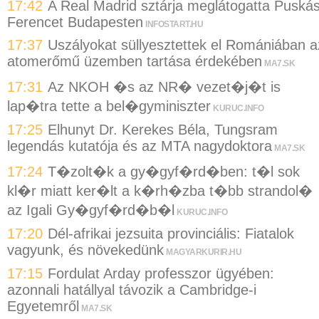
17:42
A Real Madrid sztárja meglátogatta Puská
Ferencet Budapesten
INFOSTART.HU
17:37
Uszályokat süllyesztettek el Romániában a
atomerőmű üzemben tartása érdekében
MA7.SK
17:31
Az NKOH �s az NR� vezet�j�t is
lap�tra tette a bel�gyminiszter
KURUC.INFO
17:25
Elhunyt Dr. Kerekes Béla, Tungsram
legendás kutatója és az MTA nagydoktora
MA7.SK
17:24
T�zolt�k a gy�gyf�rd�ben: t�l sok
kl�r miatt ker�lt a k�rh�zba t�bb strandol�
az Igali Gy�gyf�rd�b�l
KURUC.INFO
17:20
Dél-afrikai jezsuita provinciális: Fiatalok
vagyunk, és növekedünk
MAGYARKURIR.HU
17:15
Fordulat Arday professzor ügyében:
azonnali hatállyal távozik a Cambridge-i
Egyetemről
MA7.SK