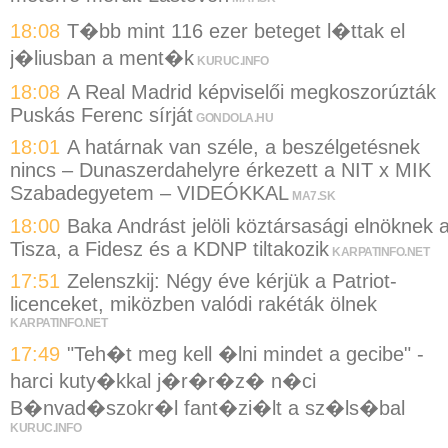
18:08
T�bb mint 116 ezer beteget l�ttak el
j�liusban a ment�k
KURUC.INFO
18:08
A Real Madrid képviselői megkoszorúzták
Puskás Ferenc sírját
GONDOLA.HU
18:01
A határnak van széle, a beszélgetésnek
nincs – Dunaszerdahelyre érkezett a NIT x MIK
Szabadegyetem – VIDEÓKKAL
MA7.SK
18:00
Baka Andrást jelöli köztársasági elnöknek 
Tisza, a Fidesz és a KDNP tiltakozik
KARPATINFO.NET
17:51
Zelenszkij: Négy éve kérjük a Patriot-
licenceket, miközben valódi rakéták ölnek
KARPATINFO.NET
17:49
"Teh�t meg kell �lni mindet a gecibe" -
harci kuty�kkal j�r�r�z� n�ci
B�nvad�szokr�l fant�zi�lt a sz�ls�bal
KURUC.INFO