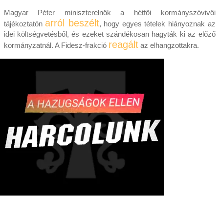
Magyar Péter miniszterelnök a hétfői kormányszóvivői
arról beszélt
tájékoztatón
, hogy egyes tételek hiányoznak az
idei költségvetésből, és ezeket szándékosan hagyták ki az előző
reagált
kormányzatnál. A Fidesz-frakció
az elhangzottakra.