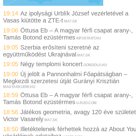
19:14
Az ipolysági Urblík József vezérletével a
Vasas kiütötte a ZTE-t
MA7.SK
19:06
Öttusa Eb – A magyar férfi csapat arany-,
Tamás Botond ezüstérmes
INFOSTART.HU
19:05
Szerbia erősíteni szeretné az
együttműködést Ukrajnával
MA7.SK
19:05
Négy templomi koncert
GONDOLA.HU
19:00
Új jelölt a Pannonhalmi Főapátságban –
Megkezdi szerzetesi útját Gurányi Krisztián
MAGYARKURIR.HU
18:59
Öttusa Eb – A magyar férfi csapat arany-,
Tamás Botond ezüstérmes
UJSZO.COM
18:56
Játékos geometria, avagy 120 éve születet
Victor Vasarely
MA7.SK
18:50
Illetéktelenek férhettek hozzá az About Yo
vásárlóinak adataihoz