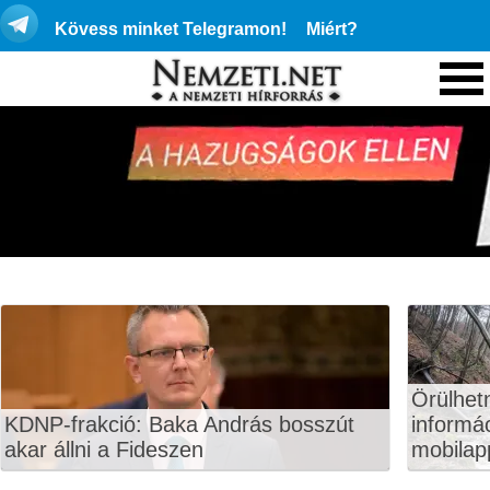
Kövess minket Telegramon!
Miért?
Örülhet
KDNP-frakció: Baka András bosszút
informá
akar állni a Fideszen
mobilapp