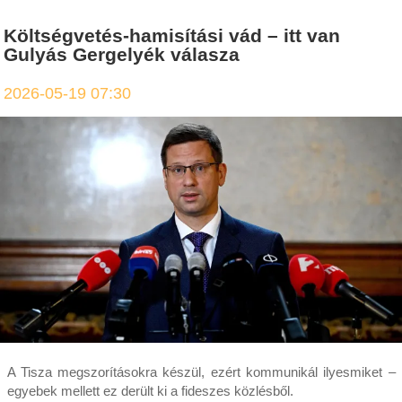
Költségvetés-hamisítási vád – itt van
Gulyás Gergelyék válasza
2026-05-19 07:30
A Tisza megszorításokra készül, ezért kommunikál ilyesmiket –
egyebek mellett ez derült ki a fideszes közlésből.