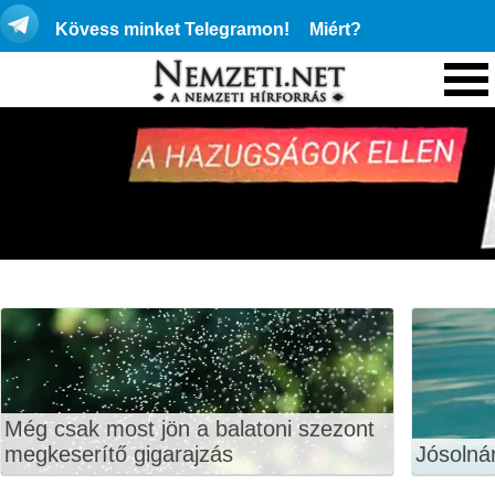
Kövess minket Telegramon!
Miért?
Még csak most jön a balatoni szezont
megkeserítő gigarajzás
Jósolná