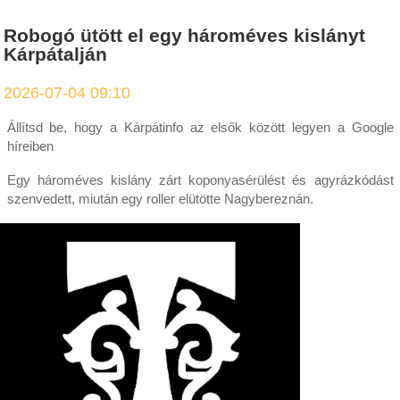
Robogó ütött el egy hároméves kislányt
Kárpátalján
2026-07-04 09:10
Állítsd be, hogy a Kárpátinfo az elsők között legyen a Google
híreiben
Egy hároméves kislány zárt koponyasérülést és agyrázkódást
szenvedett, miután egy roller elütötte Nagybereznán.