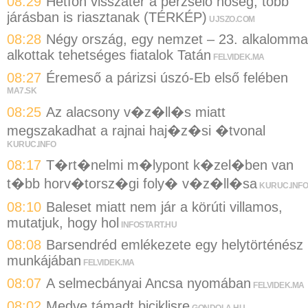
08:29
Hétfőn visszatér a perzselő hőség, több
járásban is riasztanak (TÉRKÉP)
UJSZO.COM
08:28
Négy ország, egy nemzet – 23. alkalomma
alkottak tehetséges fiatalok Tatán
FELVIDEK.MA
08:27
Éremeső a párizsi úszó-Eb első felében
MA7.SK
08:25
Az alacsony v�z�ll�s miatt
megszakadhat a rajnai haj�z�si �tvonal
KURUC.INFO
08:17
T�rt�nelmi m�lypont k�zel�ben van
t�bb horv�torsz�gi foly� v�z�ll�sa
KURUC.INFO
08:10
Baleset miatt nem jár a körúti villamos,
mutatjuk, hogy hol
INFOSTART.HU
08:08
Barsendréd emlékezete egy helytörténész
munkájában
FELVIDEK.MA
08:07
A selmecbányai Ancsa nyomában
FELVIDEK.MA
08:02
Medve támadt biciklisre
GONDOLA.HU