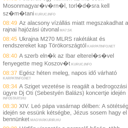
Mosonmagyar�v�rn�l, torl�d�sra kell
sz�m�tani
KURUC.INFO
08:49
Az alacsony vízállás miatt megszakadhat 
rajnai hajózási útvonal
MA7.SK
08:45
Ukrajna M270 MLRS rakétákat és
rendszereket kap Törökországtól
KARPATINFO.NET
08:40
A szerb eln�k az Ibar elterel�s�vel
fenyegette meg Koszov�t
KURUC.INFO
08:37
Egész héten meleg, napos idő várható
KARPATINFO.NET
08:34
A Sziget vezetése is reagált a bedrogozási
ügyre Dj Oti (Sebestyén Balázs) koncertje idején
INFOSTART.HU
08:30
XIV. Leó pápa vasárnap délben: A sötétsé
idején se essünk kétségbe, Jézus sosem hagy el
bennünket
MAGYARKURIR.HU