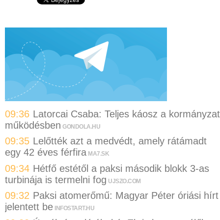
09:36
Latorcai Csaba: Teljes káosz a kormányzat
működésben
GONDOLA.HU
09:35
Lelőtték azt a medvédt, amely rátámadt
egy 42 éves férfira
MA7.SK
09:34
Hétfő estétől a paksi második blokk 3-as
turbinája is termelni fog
UJSZO.COM
09:32
Paksi atomerőmű: Magyar Péter óriási hírt
jelentett be
INFOSTART.HU