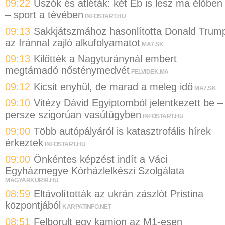
09:22
Úszók és atléták: két Eb is lesz ma élőben
– sport a tévében
INFOSTART.HU
09:13
Sakkjátszmához hasonlította Donald Trum
az Iránnal zajló alkufolyamatot
MA7.SK
09:13
Kilőtték a Nagyturánynál embert
megtámadó nősténymedvét
FELVIDEK.MA
09:12
Kicsit enyhül, de marad a meleg idő
MA7.SK
09:10
Vitézy Dávid Egyiptomból jelentkezett be –
persze szigorúan vasútügyben
INFOSTART.HU
09:00
Több autópályáról is katasztrofális hírek
érkeztek
INFOSTART.HU
09:00
Önkéntes képzést indít a Váci
Egyházmegye Kórházlelkészi Szolgálata
MAGYARKURIR.HU
08:59
Eltávolították az ukrán zászlót Pristina
központjából
KARPATINFO.NET
08:51
Felborult egy kamion az M1-esen