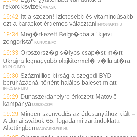
rekordkisvizek
MA7.SK
19:42
Itt a szezon! Ízletesebb és vitamindúsabb 
ezt a barackot érdemes választani
INFOSTART.HU
19:34
Meg�rkezett Belgr�dba a "kijevi
zongorista"
KURUC.INFO
19:33
Oroszorsz�g s�lyos csap�st m�rt
Ukrajna legnagyobb olajkitermel� v�llalat�ra
KURUC.INFO
19:30
Százmilliós bírság a szegedi BYD-
beruházásnál történt halálos baleset miatt
INFOSTART.HU
19:29
Dunaszerdahelyre érkezett Matovič
kampánya
UJSZO.COM
19:29
Minden szenvedés az édesanyához kiált –
A dunai svábok 65. fogadalmi zarándoklata
Altöttingben
MAGYARKURIR.HU