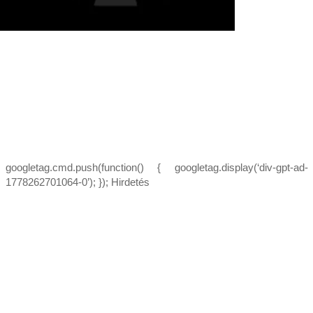
googletag.cmd.push(function() { googletag.display(‘div-gpt-ad-
1778262701064-0’); }); Hirdetés