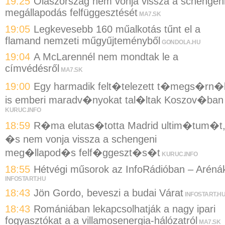
19:25
Olaszország nem vonja vissza a schengen
megállapodás felfüggesztését
MA7.SK
19:05
Legkevesebb 160 műalkotás tűnt el a
flamand nemzeti műgyűjteményből
GONDOLA.HU
19:04
A McLarennél nem mondtak le a
címvédésről
MA7.SK
19:00
Egy harmadik felt�telezett t�megs�rn�
is emberi maradv�nyokat tal�ltak Koszov�ban
KURUC.INFO
18:59
R�ma elutas�totta Madrid ultim�tum�t
�s nem vonja vissza a schengeni
meg�llapod�s felf�ggeszt�s�t
KURUC.INFO
18:55
Hétvégi műsorok az InfoRádióban – Aréná
INFOSTART.HU
18:43
Jön Gordo, beveszi a budai Várat
INFOSTART.H
18:43
Romániában lekapcsolhatják a nagy ipari
fogyasztókat a a villamosenergia-hálózatról
MA7.SK