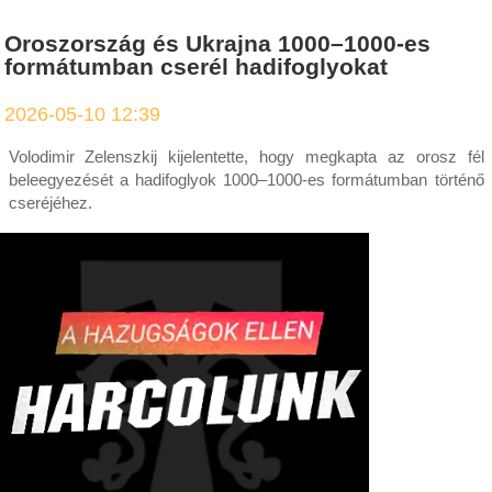
Oroszország és Ukrajna 1000–1000-es
formátumban cserél hadifoglyokat
2026-05-10 12:39
Volodimir Zelenszkij kijelentette, hogy megkapta az orosz fél
beleegyezését a hadifoglyok 1000–1000-es formátumban történő
cseréjéhez.