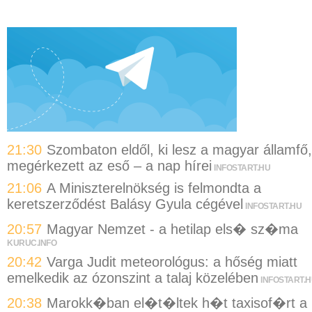
21:30
Szombaton eldől, ki lesz a magyar államfő,
megérkezett az eső – a nap hírei
INFOSTART.HU
21:06
A Miniszterelnökség is felmondta a
keretszerződést Balásy Gyula cégével
INFOSTART.HU
20:57
Magyar Nemzet - a hetilap els� sz�ma
KURUC.INFO
20:42
Varga Judit meteorológus: a hőség miatt
emelkedik az ózonszint a talaj közelében
INFOSTART.
20:38
Marokk�ban el�t�ltek h�t taxisof�rt a