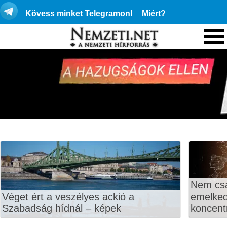
Kövess minket Telegramon!
Miért?
Nem csa
Véget ért a veszélyes ackió a
emelkedi
Szabadság hídnál – képek
koncentr