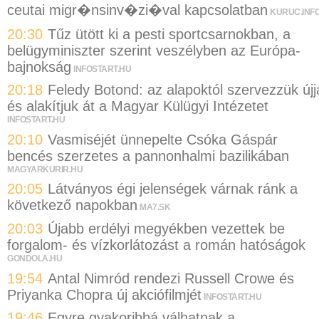
ceutai migr�nsinv�zi�val kapcsolatban
KURUC.INF
20:30
Tűz ütött ki a pesti sportcsarnokban, a
belügyminiszter szerint veszélyben az Európa-
bajnokság
INFOSTART.HU
20:18
Feledy Botond: az alapoktól szervezzük újj
és alakítjuk át a Magyar Külügyi Intézetet
INFOSTART.HU
20:10
Vasmiséjét ünnepelte Csóka Gáspár
bencés szerzetes a pannonhalmi bazilikában
MAGYARKURIR.HU
20:05
Látványos égi jelenségek várnak ránk a
következő napokban
MA7.SK
20:03
Újabb erdélyi megyékben vezettek be
forgalom- és vízkorlátozást a román hatóságok
GONDOLA.HU
19:54
Antal Nimród rendezi Russell Crowe és
Priyanka Chopra új akciófilmjét
INFOSTART.HU
19:46
Egyre gyakoribbá válhatnak a