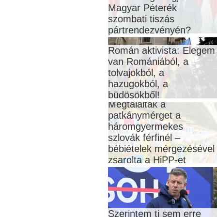
Magyar Péterék
szombati tiszás
pártrendezvényén?
Román aktivista: Elegem
van Romániából, a
tolvajokból, a
hazugokból, a
büdösökből!
Megtalálták a
patkánymérget a
háromgyermekes
szlovák férfinél –
bébiételek mérgezésével
zsarolta a HiPP-et
Szerintem ti sem erre