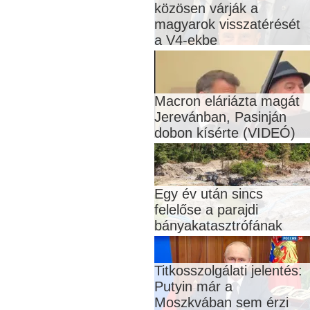
közösen várják a
magyarok visszatérését
a V4-ekbe
Macron eláriázta magát
Jerevánban, Pasinján
dobon kísérte (VIDEÓ)
Egy év után sincs
felelőse a parajdi
bányakatasztrófának
Titkosszolgálati jelentés:
Putyin már a
Moszkvában sem érzi