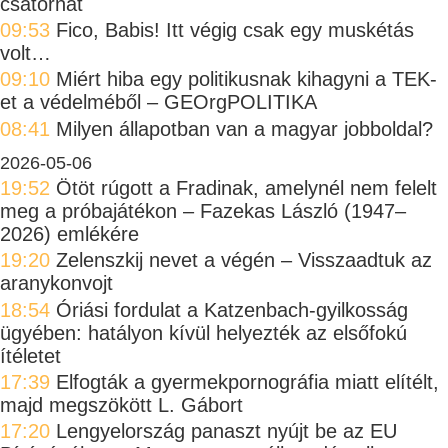
csatornát
09:53
Fico, Babis! Itt végig csak egy muskétás
volt…
09:10
Miért hiba egy politikusnak kihagyni a TEK-
et a védelméből – GEOrgPOLITIKA
08:41
Milyen állapotban van a magyar jobboldal?
2026-05-06
19:52
Ötöt rúgott a Fradinak, amelynél nem felelt
meg a próbajátékon – Fazekas László (1947–
2026) emlékére
19:20
Zelenszkij nevet a végén – Visszaadtuk az
aranykonvojt
18:54
Óriási fordulat a Katzenbach-gyilkosság
ügyében: hatályon kívül helyezték az elsőfokú
ítéletet
17:39
Elfogták a gyermekpornográfia miatt elítélt,
majd megszökött L. Gábort
17:20
Lengyelország panaszt nyújt be az EU