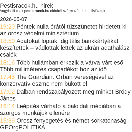
Pestisracok.hu hirek
Vagyis, itt csak
pestisracok.hu
oldalról származó híreket listázzuk.
2026-05-07
19:20
Péntek nulla órától tűzszünetet hirdetett ki
az orosz védelmi minisztérium
18:50
Adatokat loptak, digitális bankkártyákat
készítettek – vádlottak lettek az ukrán adathalász
csalók
18:16
Több hullámban érkezik a várva-várt eső –
Több milliméteres csapadékot hoz az idő
17:45
The Guardian: Orbán vereségével az
konzervatív eszme nem bukott el
17:02
Dalban rendszabályozott meg minket Bródy
János
16:14
Leépítés várható a baloldali médiában a
szorgos munkájuk ellenére
15:39
Orosz fenyegetés és német sorkatonaság –
GEOrgPOLITIKA