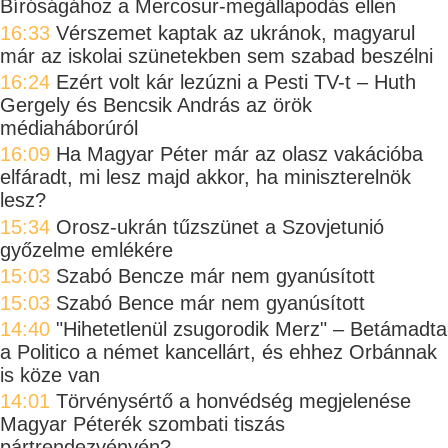
Bíróságához a Mercosur-megállapodás ellen
16:33
Vérszemet kaptak az ukránok, magyarul
már az iskolai szünetekben sem szabad beszélni
16:24
Ezért volt kár lezúzni a Pesti TV-t – Huth
Gergely és Bencsik András az örök
médiaháborúról
16:09
Ha Magyar Péter már az olasz vakációba
elfáradt, mi lesz majd akkor, ha miniszterelnök
lesz?
15:34
Orosz-ukrán tűzszünet a Szovjetunió
győzelme emlékére
15:03
Szabó Bencze már nem gyanúsított
15:03
Szabó Bence már nem gyanúsított
14:40
"Hihetetlenül zsugorodik Merz" – Betámadta
a Politico a német kancellárt, és ehhez Orbánnak
is köze van
14:01
Törvénysértő a honvédség megjelenése
Magyar Péterék szombati tiszás
pártrendezvényén?