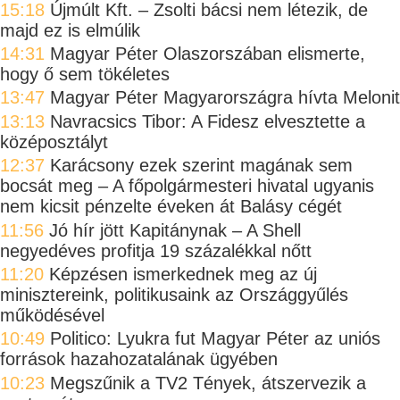
15:18
Újmúlt Kft. – Zsolti bácsi nem létezik, de
majd ez is elmúlik
14:31
Magyar Péter Olaszorszában elismerte,
hogy ő sem tökéletes
13:47
Magyar Péter Magyarországra hívta Melonit
13:13
Navracsics Tibor: A Fidesz elvesztette a
középosztályt
12:37
Karácsony ezek szerint magának sem
bocsát meg – A főpolgármesteri hivatal ugyanis
nem kicsit pénzelte éveken át Balásy cégét
11:56
Jó hír jött Kapitánynak – A Shell
negyedéves profitja 19 százalékkal nőtt
11:20
Képzésen ismerkednek meg az új
minisztereink, politikusaink az Országgyűlés
működésével
10:49
Politico: Lyukra fut Magyar Péter az uniós
források hazahozatalának ügyében
10:23
Megszűnik a TV2 Tények, átszervezik a