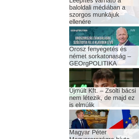
Leépítés várható a
baloldali médiában a
szorgos munkájuk
ellenére
Orosz fenyegetés és
német sorkatonaság –
GEOrgPOLITIKA
Újmúlt Kft. – Zsolti bácsi
nem létezik, de majd ez
is elmúlik
Magyar Péter