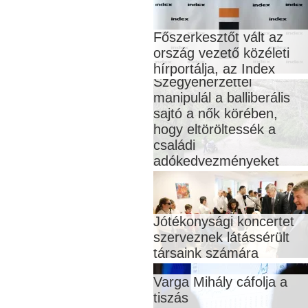
Főszerkesztőt vált az
ország vezető közéleti
hírportálja, az Index
Szégyenérzettel
manipulál a balliberális
sajtó a nők körében,
hogy eltöröltessék a
családi
adókedvezményeket
Jótékonysági koncertet
szerveznek látássérült
társaink számára
Varga Mihály cáfolja a
tiszás