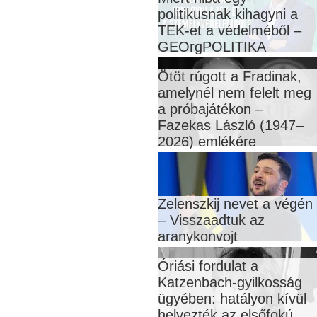
politikusnak kihagyni a
TEK-et a védelméből –
GEOrgPOLITIKA
Ötöt rúgott a Fradinak,
amelynél nem felelt meg
a próbajátékon –
Fazekas László (1947–
2026) emlékére
Zelenszkij nevet a végén
– Visszaadtuk az
aranykonvojt
Óriási fordulat a
Katzenbach-gyilkosság
ügyében: hatályon kívül
helyezték az elsőfokú