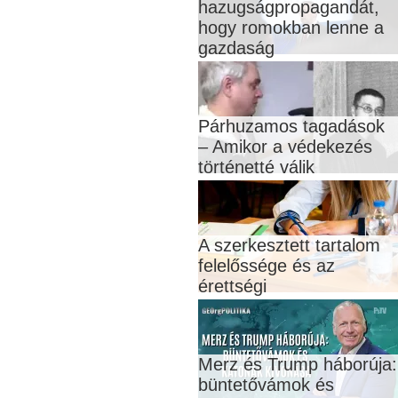
hazugságpropagandát,
hogy romokban lenne a
gazdaság
Párhuzamos tagadások
– Amikor a védekezés
történetté válik
A szerkesztett tartalom
felelőssége és az
érettségi
Merz és Trump háborúja:
büntetővámok és