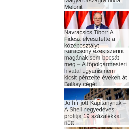
Magyarországra hívta
Melonit
Navracsics Tibor: A
Fidesz elvesztette a
középosztályt
Karácsony ezek szerint
magának sem bocsát
meg – A főpolgármesteri
hivatal ugyanis nem
kicsit pénzelte éveken át
Balásy cégét
Jó hír jött Kapitánynak –
A Shell negyedéves
profitja 19 százalékkal
nőtt