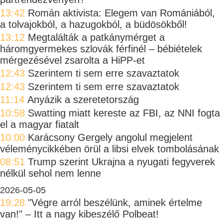
13:42
Román aktivista: Elegem van Romániából,
a tolvajokból, a hazugokból, a büdösökből!
13:12
Megtalálták a patkánymérget a
háromgyermekes szlovák férfinél – bébiételek
mérgezésével zsarolta a HiPP-et
12:43
Szerintem ti sem erre szavaztatok
12:43
Szerintem ti sem erre szavaztatok
11:14
Anyázik a szeretetország
10:58
Swatting miatt kereste az FBI, az NNI fogta
el a magyar fiatalt
10:00
Karácsony Gergely angolul megjelent
véleménycikkében örül a libsi elvek tombolásának
08:51
Trump szerint Ukrajna a nyugati fegyverek
nélkül sehol nem lenne
2026-05-05
19:28
"Végre arról beszélünk, aminek értelme
van!" – Itt a nagy kibeszélő Polbeat!