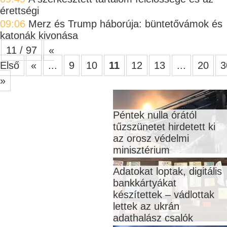
érettségi
09:06
Merz és Trump háborúja: büntetővámok és
katonák kivonása
11 / 97
«
Első
«
...
9
10
11
12
13
...
20
3
»
Péntek nulla órától
tűzszünetet hirdetett ki
az orosz védelmi
minisztérium
Adatokat loptak, digitális
bankkártyákat
készítettek – vádlottak
lettek az ukrán
adathalász csalók