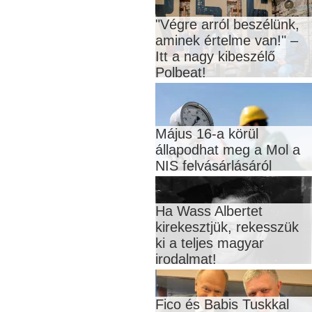
"Végre arról beszélünk,
aminek értelme van!" –
Itt a nagy kibeszélő
Polbeat!
Május 16-a körül
állapodhat meg a Mol a
NIS felvásárlásáról
Ha Wass Albertet
kirekesztjük, rekesszük
ki a teljes magyar
irodalmat!
Fico és Babis Tuskkal