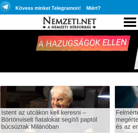
Kövess minket Telegramon!
Miért?
Istent az utcákon kell keresni –
Felmért
Börtönviselt fiatalokat segítő paptól
megértet
búcsúztak Milánóban
és az en