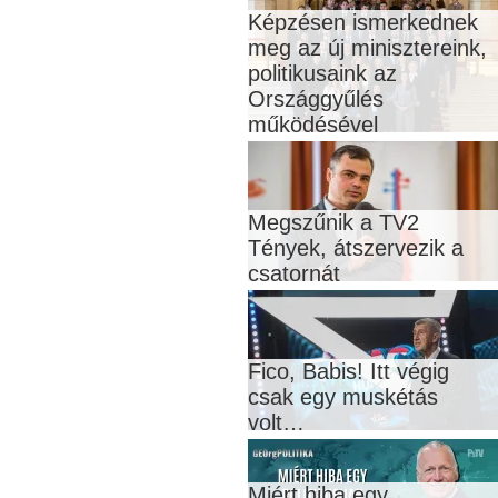
Képzésen ismerkednek
meg az új minisztereink,
politikusaink az
Országgyűlés
működésével
Megszűnik a TV2
Tények, átszervezik a
csatornát
Fico, Babis! Itt végig
csak egy muskétás
volt…
Miért hiba egy