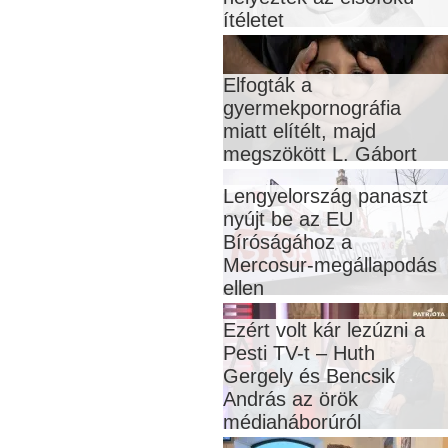
ítéletet
Elfogták a
gyermekpornográfia
miatt elítélt, majd
megszökött L. Gábort
Lengyelország panaszt
nyújt be az EU
Bíróságához a
Mercosur-megállapodás
ellen
Ezért volt kár lezúzni a
Pesti TV-t – Huth
Gergely és Bencsik
András az örök
médiaháborúról