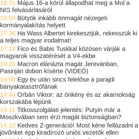
18:31
Május 16-a körül állapodhat meg a Mol a
NIS felvásárlásáról
18:04
Bütyök inkább önmagát nézegeti
kormányalakítás helyett
17:36
Ha Wass Albertet kirekesztjük, rekesszük ki
a teljes magyar irodalmat!
17:18
Fico és Babis Tuskkal közösen várják a
magyarok visszatérését a V4-ekbe
16:28
Macron eláriázta magát Jerevánban,
Pasinján dobon kísérte (VIDEÓ)
15:50
Egy év után sincs felelőse a parajdi
bányakatasztrófának
14:43
Orbán Viktor: az önkény és az akarnokság
korszakába lépünk
14:11
Titkosszolgálati jelentés: Putyin már a
Moszkvában sem érzi magát biztonságban?
14:10
Kedves Z-generáció! Most kéne fellázadni a
jövőnket épp kiradírozó uniós vezetők ellen