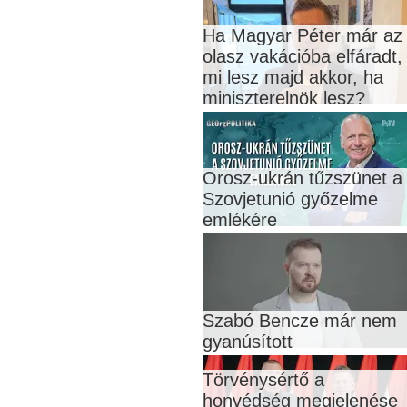
Ha Magyar Péter már az
olasz vakációba elfáradt,
mi lesz majd akkor, ha
miniszterelnök lesz?
Orosz-ukrán tűzszünet a
Szovjetunió győzelme
emlékére
Szabó Bencze már nem
gyanúsított
Törvénysértő a
honvédség megjelenése