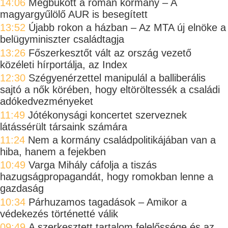
14:06
Megbukott a román kormány – A
magyargyűlölő AUR is besegített
13:52
Újabb rokon a házban – Az MTA új elnöke a
belügyminiszter családtagja
13:26
Főszerkesztőt vált az ország vezető
közéleti hírportálja, az Index
12:30
Szégyenérzettel manipulál a balliberális
sajtó a nők körében, hogy eltöröltessék a családi
adókedvezményeket
11:49
Jótékonysági koncertet szerveznek
látássérült társaink számára
11:24
Nem a kormány családpolitikájában van a
hiba, hanem a fejekben
10:49
Varga Mihály cáfolja a tiszás
hazugságpropagandát, hogy romokban lenne a
gazdaság
10:34
Párhuzamos tagadások – Amikor a
védekezés történetté válik
09:49
A szerkesztett tartalom felelőssége és az