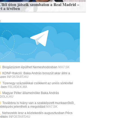
Üllői úton játszik szombaton a Real Madrid –
rt a tévében
k
5
Biogázüzem épülhet Nemeshodosban
MA7.SK
8
KDNP-frakció: Baka András bosszút akar állni a
szen
INFOSTART.HU
7
Tizenegy százalékkal csökkent az uniós sörkivitel
-ben
FELVIDEK.MA
5
Magyar Péter államelnöke Baka András
DOLA.HU
8
Továbbra is hiány van a szakképzett munkaerőből,
bbképzés jelentheti a megoldást
MA7.SK
1
Nehezebb lesz a közlekedés augusztusban Pécs
yékén
INFOSTART.HU