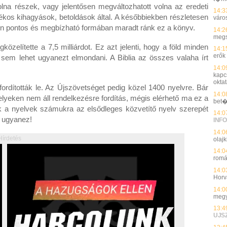
olna részek, vagy jelentősen megváltozhatott volna az eredeti
14:3
kos kihagyások, betoldások által. A későbbiekben részletesen
váro
en pontos és megbízható formában maradt ránk ez a könyv.
14:2
megs
özelítette a 7,5 milliárdot. Ez azt jelenti, hogy a föld minden
14:1
erők
 sem lehet ugyanezt elmondani. A Biblia az összes valaha írt
14:0
kapc
okta
e fordították le. Az Újszövetséget pedig közel 1400 nyelvre. Bár
14:0
lyeken nem áll rendelkezésre fordítás, mégis elérhető ma ez a
bet�
a nyelvek számukra az elsődleges közvetítő nyelv szerepét
14:0
l ugyanez!
INFO
14:0
Hírdetés
olajk
14:0
romá
14:0
Horv
14:0
megy
13:4
UJS