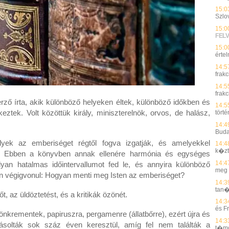
15:0
Szlo
15:0
FEL
15:0
érte
14:5
frakc
14:5
frakc
erző írta, akik különböző helyeken éltek, különböző időkben és
14:5
ztek. Volt közöttük király, miniszterelnök, orvos, de halász,
tört
14:4
Buda
lyek az emberiséget régtől fogva izgatják, és amelyekkel
14:4
k�z
s. Ebben a könyvben annak ellenére harmónia és egységes
14:4
yan hatalmas időintervallumot fed le, és annyira különböző
meg 
en végigvonul: Hogyan menti meg Isten az emberiséget?
14:3
tan�
őt, az üldöztetést, és a kritikák özönét.
14:3
és F
tönkrementek, papiruszra, pergamenre (állatbőrre), ezért újra és
14:3
ásolták sok száz éven keresztül, amíg fel nem találták a
t�mo