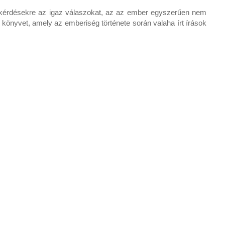
ső kérdésekre az igaz válaszokat, az az ember egyszerűen nem
könyvet, amely az emberiség története során valaha írt írások