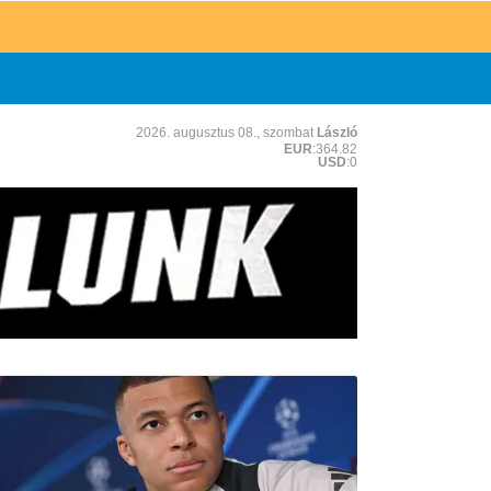
2026. augusztus 08., szombat
László
EUR
:364.82
USD
:0