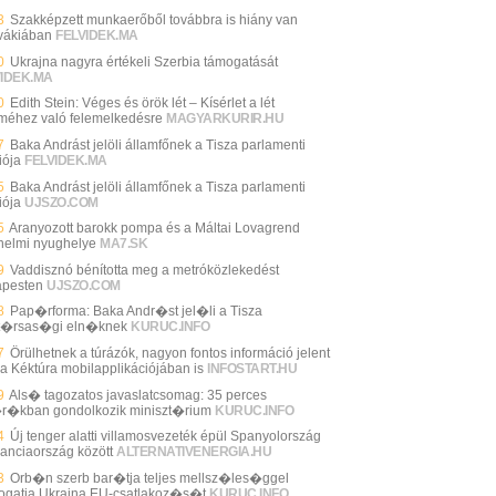
3
Szakképzett munkaerőből továbbra is hiány van
vákiában
FELVIDEK.MA
0
Ukrajna nagyra értékeli Szerbia támogatását
VIDEK.MA
0
Edith Stein: Véges és örök lét – Kísérlet a lét
lméhez való felemelkedésre
MAGYARKURIR.HU
7
Baka Andrást jelöli államfőnek a Tisza parlamenti
iója
FELVIDEK.MA
5
Baka Andrást jelöli államfőnek a Tisza parlamenti
iója
UJSZO.COM
5
Aranyozott barokk pompa és a Máltai Lovagrend
énelmi nyughelye
MA7.SK
9
Vaddisznó bénította meg a metróközlekedést
pesten
UJSZO.COM
8
Pap�rforma: Baka Andr�st jel�li a Tisza
t�rsas�gi eln�knek
KURUC.INFO
7
Örülhetnek a túrázók, nagyon fontos információ jelent
a Kéktúra mobilapplikációjában is
INFOSTART.HU
9
Als� tagozatos javaslatcsomag: 35 perces
r�kban gondolkozik miniszt�rium
KURUC.INFO
4
Új tenger alatti villamosvezeték épül Spanyolország
ranciaország között
ALTERNATIVENERGIA.HU
3
Orb�n szerb bar�tja teljes mellsz�les�ggel
gatja Ukrajna EU-csatlakoz�s�t
KURUC.INFO