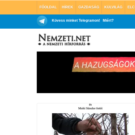
FŐOLDAL
HÍREK
GAZDASÁG
KÜLVILÁG
ELC
Kövess minket Telegramon!
Miért?