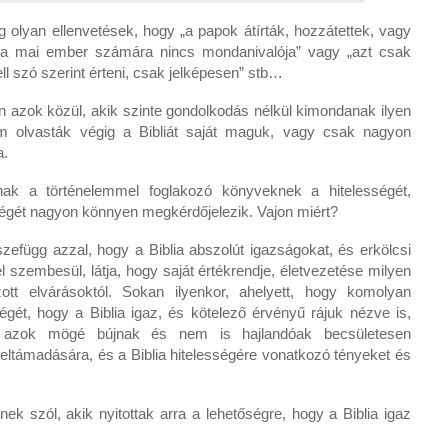
olyan ellenvetések, hogy „a papok átírták, hozzátettek, vagy
, a mai ember számára nincs mondanivalója” vagy „azt csak
ll szó szerint érteni, csak jelképesen” stb…
n azok közül, akik szinte gondolkodás nélkül kimondanak ilyen
em olvasták végig a Bibliát saját maguk, vagy csak nagyon
a.
nak a történelemmel foglakozó könyveknek a hitelességét,
ségét nagyon könnyen megkérdőjelezik. Vajon miért?
zefügg azzal, hogy a Biblia abszolút igazságokat, és erkölcsi
szembesül, látja, hogy saját értékrendje, életvezetése milyen
tt elvárásoktól. Sokan ilyenkor, ahelyett, hogy komolyan
gét, hogy a Biblia igaz, és kötelező érvényű rájuk nézve is,
 ki, azok mögé bújnak és nem is hajlandóak becsületesen
feltámadására, és a Biblia hitelességére vonatkozó tényeket és
nek szól, akik nyitottak arra a lehetőségre, hogy a Biblia igaz
.