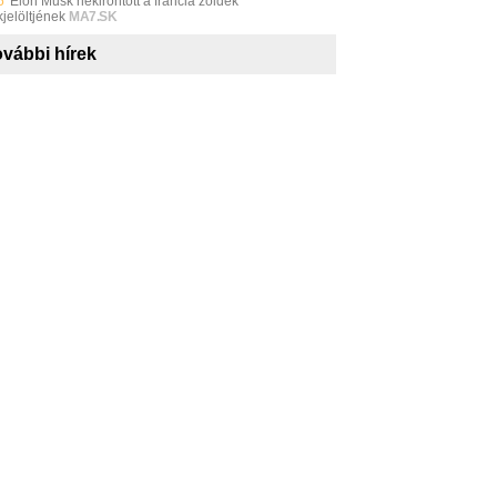
5
Elon Musk nekirontott a francia zöldek
jelöltjének
MA7.SK
vábbi hírek