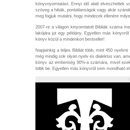
könyvnyomtatást. Ennyi idő alatt elveszhettek v
szöveg a hibák, pontatlanságok vagy akár szándé
meg fogjuk mutatni, hogy mindezek ellenére mily
2007-re a világon kinyomtatott Bibliák száma megk
lakójára jut egy példány. Egyetlen más könyvről
könyv közül a mindenkori bestseller!
Napjainkig a teljes Bibliát több, mint 450 nyelvr
még mindig sok olyan nyelv és dialektus van, ame
könyv az emberiség 90%-a számára, mivel ezek 
töltik be. Egyetlen más könyvről sem mondható e