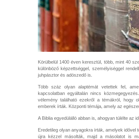
Körülbelül 1400 éven keresztül, több, mint 40 sz
különböző képzettséggel, személyiséggel rendelke
juhpásztor és adószedő is.
Több száz olyan alaptémát vetettek fel, ame
kapcsolatban egyáltalán nincs közmegegyezé
vélemény található ezekről a témákról, hogy ol
emberek írták. Központi témája, amely az egész
A Biblia egyedülálló abban is, ahogyan túlélte az id
Eredetileg olyan anyagokra írták, amelyek idővel 
újra kézzel másolták, majd a másolatot is m