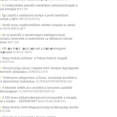
3
A zöldterületek jelentős mértékben befolyásolhatják a
sok klímáját
MA7.SK
6
Így zajlott a vaddisznó-portya a pesti metróban:
zólalt a BKV
INFOSTART.HU
5
Ismét orosz olajfinomítókra mértek csapást az ukrán
KARPATINFO.NET
9
Az új tanévtől a mesterséges intelligenciával
solatos ismeretek is bekerülnek az általános iskolai
tásba
MA7.SK
8
H5-�s H�V: �jra j�rnak a b�k�smegyeri
tj�ratok
KURUC.INFO
7
Baka András jelölése: a Fidesz-frakció reagált
START.HU
6
Oroszország súlyos csapást mért Ukrajna legnagyobb
itermelő vállalatára
GONDOLA.HU
4
Történelmi mélyponton a Duna, veszélybe kerülhet a
n atomerőmű működése
ALTERNATIVENERGIA.HU
3
A hibridek vették át a vezetést a benzines autóktól
átországban
ALTERNATIVENERGIA.HU
0
A 250 éves plébániatemplomot ünnepelték a Hargita
ei Lövétén – KÉPRIPORT
MAGYARKURIR.HU
9
Baka András lehet Magyarország köztársasági elnöke
ZO.COM