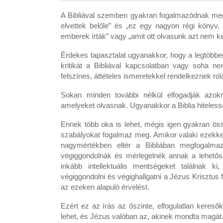
A Bibliával szemben gyakran fogalmazódnak meg 
elvettek belőle” és „ez egy nagyon régi könyv
emberek írták” vagy „amit ott olvasunk azt nem ke
Érdekes tapasztalat ugyanakkor, hogy a legtöbbe
kritikát a Bibliával kapcsolatban vagy soha n
felszínes, áttételes ismeretekkel rendelkeznek ról
Sokan minden további nélkül elfogadják azok
amelyeket olvasnak. Ugyanakkor a Biblia hiteles
Ennek több oka is lehet, mégis igen gyakran öss
szabályokat fogalmaz meg. Amikor valaki ezekkel 
nagymértékben eltér a Bibliában megfogalmazo
végiggondolnák és mérlegelnék annak a lehetősé
inkább intellektuális mentségeket találnak
végiggondolni és végighallgatni a Jézus Krisztus 
az ezeken alapuló érvelést.
Ezért ez az írás az őszinte, elfogulatlan keresők
lehet, és Jézus valóban az, akinek mondta magát