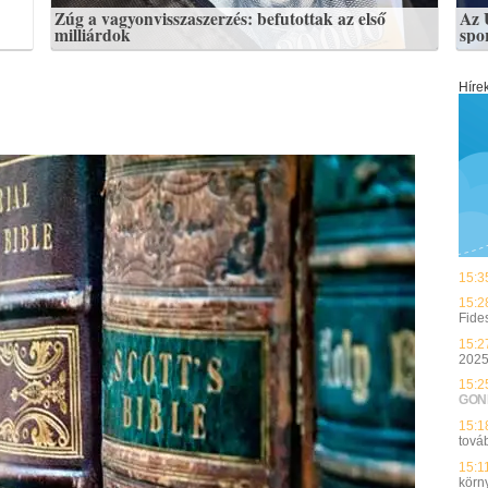
Zúg a vagyonvisszaszerzés: befutottak az első
Az 
milliárdok
spo
Híre
15:3
15:2
Fide
15:2
2025
15:2
GON
15:1
tová
15:1
körn