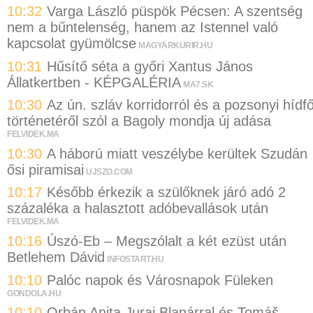
10:32
Varga László püspök Pécsen: A szentség
nem a bűntelenség, hanem az Istennel való
kapcsolat gyümölcse
MAGYARKURIR.HU
10:31
Hűsítő séta a győri Xantus János
Állatkertben - KÉPGALÉRIA
MA7.SK
10:30
Az ún. szláv korridorról és a pozsonyi hídf
történetéről szól a Bagoly mondja új adása
FELVIDEK.MA
10:30
A háború miatt veszélybe kerültek Szudán
ősi piramisai
UJSZO.COM
10:17
Később érkezik a szülőknek járó adó 2
százaléka a halasztott adóbevallások után
FELVIDEK.MA
10:16
Úszó-Eb – Megszólalt a két ezüst után
Betlehem Dávid
INFOSTART.HU
10:10
Palóc napok és Városnapok Füleken
GONDOLA.HU
10:10
Orbán Anita Juraj Blanárral és Tomáš