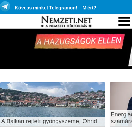
Kövess minket Telegramon!
Miért?
Energiaö
A Balkán rejtett gyöngyszeme, Ohrid
számár