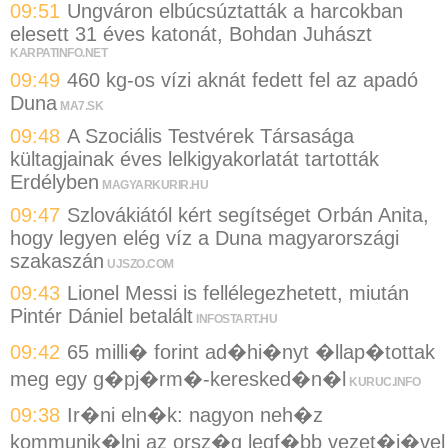
09:51
Ungváron elbúcsúztatták a harcokban
elesett 31 éves katonát, Bohdan Juhászt
KARPATINFO.NET
09:49
460 kg-os vízi aknát fedett fel az apadó
Duna
MA7.SK
09:48
A Szociális Testvérek Társasága
kültagjainak éves lelkigyakorlatát tartották
Erdélyben
MAGYARKURIR.HU
09:47
Szlovákiától kért segítséget Orbán Anita,
hogy legyen elég víz a Duna magyarországi
szakaszán
UJSZO.COM
09:43
Lionel Messi is fellélegezhetett, miután
Pintér Dániel betalált
INFOSTART.HU
09:42
65 milli� forint ad�hi�nyt �llap�tottak
meg egy g�pj�rm�-keresked�n�l
KURUC.INFO
09:38
Ir�ni eln�k: nagyon neh�z
kommunik�lni az orsz�g legf�bb vezet�j�vel