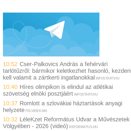
10:52
Cser-Palkovics András a fehérvári
tarlótűzről: bármikor keletkezhet hasonló, kezden
kell valamit a zártkerti ingatlanokkal
INFOSTART.HU
10:40
Híres olimpikon is elindul az atlétikai
szövetség elnöki posztjáért
INFOSTART.HU
10:37
Romlott a szlovákiai háztartások anyagi
helyzete
FELVIDEK.MA
10:32
LéleKzet Református Udvar a Művészetek
Völgyében - 2026 (videó)
REFORMATUS.HU