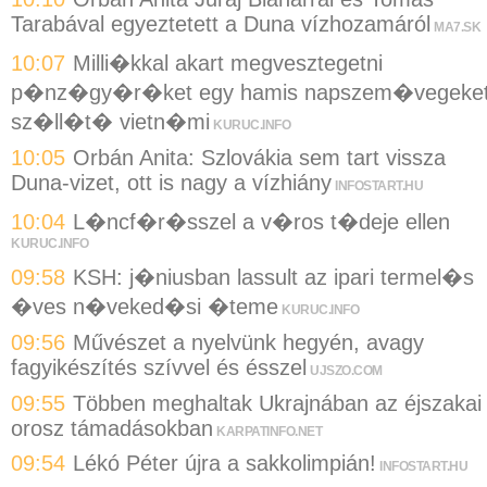
Tarabával egyeztetett a Duna vízhozamáról
MA7.SK
10:07
Milli�kkal akart megvesztegetni
p�nz�gy�r�ket egy hamis napszem�vegeke
sz�ll�t� vietn�mi
KURUC.INFO
10:05
Orbán Anita: Szlovákia sem tart vissza
Duna-vizet, ott is nagy a vízhiány
INFOSTART.HU
10:04
L�ncf�r�sszel a v�ros t�deje ellen
KURUC.INFO
09:58
KSH: j�niusban lassult az ipari termel�s
�ves n�veked�si �teme
KURUC.INFO
09:56
Művészet a nyelvünk hegyén, avagy
fagyikészítés szívvel és ésszel
UJSZO.COM
09:55
Többen meghaltak Ukrajnában az éjszakai
orosz támadásokban
KARPATINFO.NET
09:54
Lékó Péter újra a sakkolimpián!
INFOSTART.HU