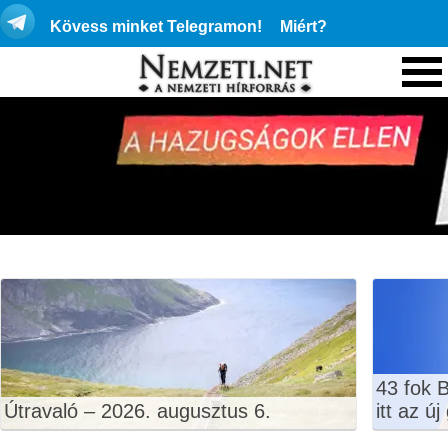
Kövess minket Telegramon!
Miért?
43 fok 
Útravaló – 2026. augusztus 6.
itt az ú