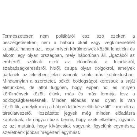
Természetesen nem politikáról lesz szó ezeken a
beszélgetéseken, nem a háború okait vagy végkimenetelét
kutatják, hanem azt, hogy milyen körülmények között lehet élni és
alkotni egy olyan országban, mely háborúban áll. „Igazából az
emberről szólnak ezek az előadások, a kitartásról,
szabadságkeresésről, hitről, csupa olyan dolgokról, amelyek
bárkinek az életében jelen vannak, csak más kontex­tusban.
Mindannyian a szeretetet, békét, boldogságot keressük a saját
életünkben, de attól függően, hogy éppen hol és milyen
körülmények között élünk, más és más formája lesz a
boldogságkeresésnek. Minden előadás más, olyan is van
közöttük, amelyik még a háború kitörése előtt készült” – mondta a
társulatvezető. Hozzátette: jegyek még minden előadásra
kaphatóak, de nagyon bízik benne, hogy ezek elkelnek, ugyanis
ez azt mutatná, hogy kíváncsiak vagyunk, figyelünk egymásra,
szeretnénk jobban megérteni egymást.