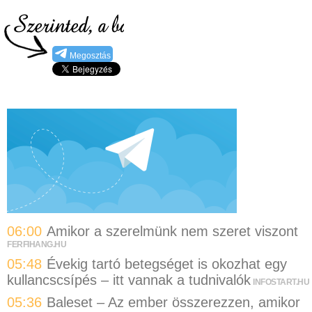
Megosztás
06:00
Amikor a szerelmünk nem szeret viszont
FERFIHANG.HU
05:48
Évekig tartó betegséget is okozhat egy
kullancscsípés – itt vannak a tudnivalók
INFOSTART.HU
05:36
Baleset – Az ember összerezzen, amikor