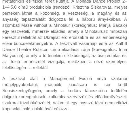
metaforikus és fizikai tereit kutatja. A Monada Dance Project 2–
1=4.5.0 című produkciója (rendező: Krisztina Siskarova), melyet
pénteken láthat a közönség, a veszteség, a magány és az
anyaság tapasztalatát dolgozza fel a háború árnyékában. A
szombati Maze without a Minotaur (koreográfus: Marija Bakalo)
egy részvételi, immerzív előadás, amely a Minotaurusz mítoszán
keresztül reflektál az Ukrajnát érő erőszakra és az emberiesség
elleni bűncselekményekre. A fesztivált vasárnap este az Anthill
Dance Theatre Rubicon című előadása zárja (koreográfus: Inna
Matyusina), amely a történelem ciklikusságát, az összeomlás és
az illúzió természetét vizsgálja, miközben a néző személyes
felelősségére is reflektál.
A fesztivál alatt a Management Fusion nevű szakmai
műhelygyakorlatok második kiadására is sor kerül
Sepsiszentgyörgyön, amely a kortárs táncszcéna területén
dolgozó koreográfusok, kulturális szervezők és előadóművészek
szakmai továbbképzését, valamint egy hosszú távú nemzetközi
kapcsolati háló kialakítását célozza.