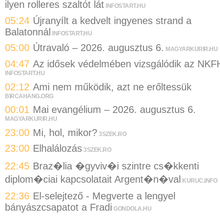
ilyen rolleres szaltót lát
INFOSTART.HU
05:24
Újranyílt a kedvelt ingyenes strand a
Balatonnál
INFOSTART.HU
05:00
Útravaló – 2026. augusztus 6.
MAGYARKURIR.HU
04:47
Az idősek védelmében vizsgálódik az NKF
INFOSTART.HU
02:12
Ami nem működik, azt ne erőltessük
BIRCAHANG.ORG
00:01
Mai evangélium – 2026. augusztus 6.
MAGYARKURIR.HU
23:00
Mi, hol, mikor?
3SZEK.RO
23:00
Elhalálozás
3SZEK.RO
22:45
Braz�lia �gyviv�i szintre cs�kkenti
diplom�ciai kapcsolatait Argent�n�val
KURUC.INFO
22:36
El-selejtező - Megverte a lengyel
bányászcsapatot a Fradi
GONDOLA.HU