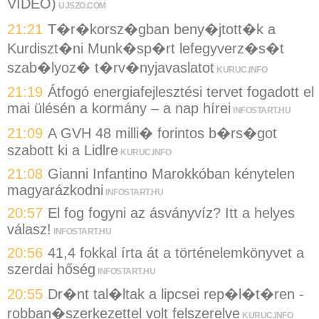
VIDEÓ)
UJSZO.COM
21:21
T�r�korsz�gban beny�jtott�k a
Kurdiszt�ni Munk�sp�rt lefegyverz�s�t
szab�lyoz� t�rv�nyjavaslatot
KURUC.INFO
21:19
Átfogó energiafejlesztési tervet fogadott el
mai ülésén a kormány – a nap hírei
INFOSTART.HU
21:09
A GVH 48 milli� forintos b�rs�got
szabott ki a Lidlre
KURUC.INFO
21:08
Gianni Infantino Marokkóban kénytelen
magyarázkodni
INFOSTART.HU
20:57
El fog fogyni az ásványvíz? Itt a helyes
válasz!
INFOSTART.HU
20:56
41,4 fokkal írta át a történelemkönyvet a
szerdai hőség
INFOSTART.HU
20:55
Dr�nt tal�ltak a lipcsei rep�l�t�ren -
robban�szerkezettel volt felszerelve
KURUC.INFO