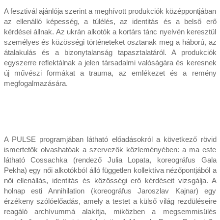
A fesztivál ajánlója szerint a meghívott produkciók középpontjában
az ellenálló képesség, a túlélés, az identitás és a belső erő
kérdései állnak. Az ukrán alkotók a kortárs tánc nyelvén keresztül
személyes és közösségi történeteket osztanak meg a háború, az
átalakulás és a bizonytalanság tapasztalatáról. A produkciók
egyszerre reflektálnak a jelen társadalmi valóságára és keresnek
új művészi formákat a trauma, az emlékezet és a remény
megfogalmazására.
A PULSE programjában látható előadásokról a következő rövid
ismertetők olvashatóak a szervezők közleményében: a ma este
látható Cossachka (rendező Julia Lopata, koreográfus Gala
Pekha) egy női alkotókból álló független kollektíva nézőpontjából a
női ellenállás, identitás és közösségi erő kérdéseit vizsgálja. A
holnap esti Annihilation (koreográfus Jaroszlav Kajnar) egy
érzékeny szólóelőadás, amely a testet a külső világ rezdüléseire
reagáló archívummá alakítja, miközben a megsemmisülés