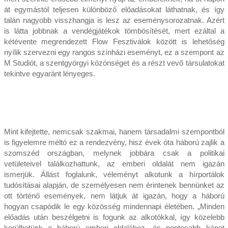
át egymástól teljesen különböző előadásokat láthatnak, és így
talán nagyobb visszhangja is lesz az eseménysorozatnak. Azért
is látta jobbnak a vendégjátékok tömbösítését, mert ezáltal a
kétévente megrendezett Flow Fesztiválok között is lehetőség
nyílik szervezni egy rangos színházi eseményt, ez a szempont az
M Studiót, a szentgyörgyi közönséget és a részt vevő társulatokat
tekintve egyaránt lényeges.
Mint kifejtette, nemcsak szakmai, hanem társadalmi szempontból
is figyelemre méltó ez a rendezvény, hisz évek óta háború zajlik a
szomszéd országban, melynek jobbára csak a politikai
vetületeivel találkozhattunk, az emberi oldalát nem igazán
ismerjük. Állást foglalunk, véleményt alkotunk a hírportálok
tudósításai alapján, de személyesen nem érintenek bennünket az
ott történő események, nem látjuk át igazán, hogy a háború
hogyan csapódik le egy közösség mindennapi életében. „Minden
előadás után beszélgetni is fogunk az alkotókkal, így közelebb
kerülhetünk a háború emberi oldalához, és pontosabb képet