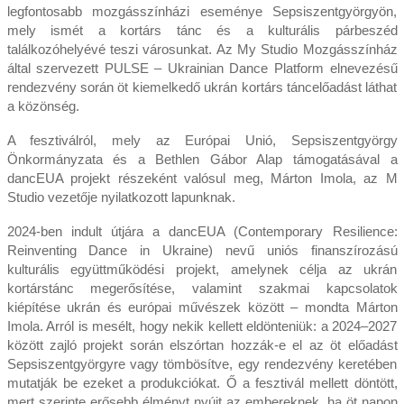
legfontosabb mozgásszínházi eseménye Sepsiszentgyörgyön,
mely ismét a kortárs tánc és a kulturális párbeszéd
találkozóhelyévé teszi városunkat. Az My Studio Mozgásszínház
által szervezett PULSE – Ukrainian Dance Platform elnevezésű
rendezvény során öt kiemelkedő ukrán kortárs táncelőadást láthat
a közönség.
A fesztiválról, mely az Európai Unió, Sepsiszentgyörgy
Önkormányzata és a Bethlen Gábor Alap támogatásával a
dancEUA projekt részeként valósul meg, Márton Imola, az M
Studio vezetője nyilatkozott lapunknak.
2024-ben indult útjára a danc­EUA (Contemporary Resilience:
Reinventing Dance in Ukraine) nevű uniós finanszírozású
kulturális együttműködési projekt, amelynek célja az ukrán
kortárstánc megerősítése, valamint szakmai kapcsolatok
kiépítése ukrán és európai művészek között – mondta Márton
Imola. Arról is mesélt, hogy nekik kellett eldönteniük: a 2024–2027
között zajló projekt során elszórtan hozzák-e el az öt előadást
Sepsiszentgyörgyre vagy tömbösítve, egy rendezvény keretében
mutatják be ezeket a produkciókat. Ő a fesztivál mellett döntött,
mert szerinte erősebb élményt nyújt az embereknek, ha öt napon