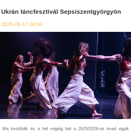
Ukrán táncfesztivál Sepsiszentgyörgyön
2026-06-17 08:00
Ma kezdődik és a hét végéig tart a 2025/2026-os évad egyik