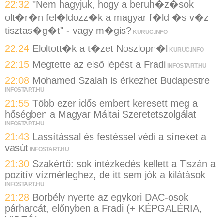
22:32
"Nem hagyjuk, hogy a beruh�z�sok
olt�r�n fel�ldozz�k a magyar f�ld �s v�z
tisztas�g�t" - vagy m�gis?
KURUC.INFO
22:24
Eloltott�k a t�zet Noszlopn�l
KURUC.INFO
22:15
Megtette az első lépést a Fradi
INFOSTART.HU
22:08
Mohamed Szalah is érkezhet Budapestre
INFOSTART.HU
21:55
Több ezer idős embert keresett meg a
hőségben a Magyar Máltai Szeretetszolgálat
INFOSTART.HU
21:43
Lassítással és festéssel védi a síneket a
vasút
INFOSTART.HU
21:30
Szakértő: sok intézkedés kellett a Tiszán a
pozitív vízmérleghez, de itt sem jók a kilátások
INFOSTART.HU
21:28
Borbély nyerte az egykori DAC-osok
párharcát, előnyben a Fradi (+ KÉPGALÉRIA,