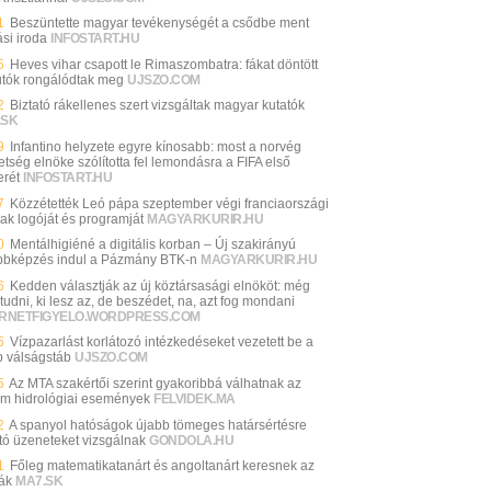
1
Beszüntette magyar tevékenységét a csődbe ment
si iroda
INFOSTART.HU
5
Heves vihar csapott le Rimaszombatra: fákat döntött
autók rongálódtak meg
UJSZO.COM
2
Biztató rákellenes szert vizsgáltak magyar kutatók
.SK
9
Infantino helyzete egyre kínosabb: most a norvég
etség elnöke szólította fel lemondásra a FIFA első
rét
INFOSTART.HU
7
Közzétették Leó pápa szeptember végi franciaországi
nak logóját és programját
MAGYARKURIR.HU
0
Mentálhigiéné a digitális korban – Új szakirányú
bbképzés indul a Pázmány BTK-n
MAGYARKURIR.HU
6
Kedden választják az új köztársasági elnököt: még
udni, ki lesz az, de beszédet, na, azt fog mondani
ERNETFIGYELO.WORDPRESS.COM
5
Vízpazarlást korlátozó intézkedéseket vezetett be a
b válságstáb
UJSZO.COM
5
Az MTA szakértői szerint gyakoribbá válhatnak az
ém hidrológiai események
FELVIDEK.MA
2
A spanyol hatóságok újabb tömeges határsértésre
ató üzeneteket vizsgálnak
GONDOLA.HU
1
Főleg matematikatanárt és angoltanárt keresnek az
lák
MA7.SK