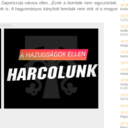
t Zaporizzsja városa ellen. „Ezek a bombák nem egyszerűek,
19:3
reik is. A hagyományos irányított bombák nem érik el a megyei
törté
19:2
UJS
Hírdetés
19:2
sváb
MAG
19:2
megá
19:0
nemz
19:0
19:0
mara
18:5
vonj
KUR
18:5
INFO
18:4
18:4
fogy
18:3
Bari 