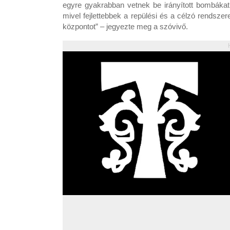
egyre gyakrabban vetnek be irányított bombáka
mivel fejlettebbek a repülési és a célzó rendsze
központot” – jegyezte meg a szóvivő.