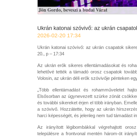
Jön Gordo, beveszi a budai Várat
Ukrán katonai szóvivő: az ukrán csapatok
2026-02-20 17:34
Ukrán katonai szóvivő: az ukrán csapatok siker
20., p – 17:34
Az ukrán erők sikeres ellentámadásokat és roha
lehetővé tették a támadó orosz csapatok továb
Volosin, az ukrán déli erők szóvivője pénteken e
„Több ellentámadást és rohamműveletet hajto
Elsősorban az úgynevezett szürke zónát csökken
és további sikereket érjen el több irányban. Emel
a szóvivő. Hozzátette, hogy az ukrán hírszerzés 
harci képességét, és jelenleg nem tud támadást ind
Az irányított légibombákkal végrehajtott oro
településre a frontvonal mentén három-öt irány