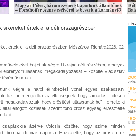
Magyar Péter: három személyt ajánlunk államfőnek
Kétm
– Forsthoffer Ágnes esélyéről is beszélt a kormányfő
Bal
Híre
 sikereket értek el a déli országrészben
eket értek el a déli országrészben Mészáros Richárd2026. 02.
mműveleteket hajtottak végre Ukrajna déli részében, amelyek
bi előrenyomulásának megakadályozását – közölte Vladiszlav
gy tévéműsorban.
20:0
vízk
ttunk végre a harci érintkezési vonal egyes szakaszain.
19:5
Chopr
tettük: nem engedtük az ellenségnek, hogy támadást indítson
19:4
lett megakadályoztuk, hogy erősítést juttassanak be” – emelte ki
19:4
által elfogott közlések szerint több orosz egység elvesztette
bara
ítani.
19:3
KUR
sz csapásokra áttérve Volosin közölte, hogy szinte minden
19:3
ított bombát dobnak naponta. Hozzátette, hogy az orosz erők
legn