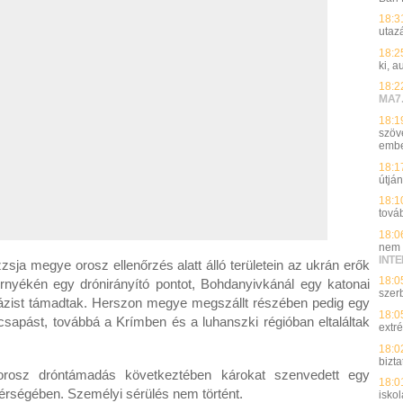
18:3
utazá
18:2
ki, 
18:2
MA7
18:1
szöv
embe
18:1
útjá
18:1
tová
18:0
nem t
INT
sja megye orosz ellenőrzés alatt álló területein az ukrán erők
18:0
örnyékén egy drónirányító pontot, Bohdanyivkánál egy katonai
szer
bázist támadtak. Herszon megye megszállt részében pedig egy
18:0
sapást, továbbá a Krímben és a luhanszki régióban eltaláltak
extr
18:0
bizt
rosz dróntámadás következtében károkat szenvedett egy
18:0
rségében. Személyi sérülés nem történt.
isko