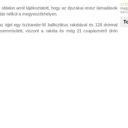
17:5
oldalon arról tájékoztatott, hogy az éjszakai orosz támadások
magy
INFO
tás nélkül a megyeszékhelyen.
To
z éjjel egy Iszkander-M ballisztikus rakétával és 128 drónnal
gsemmisített, viszont a rakéta és még 21 csapásmérő drón