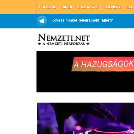
FŐOLDAL
HÍREK
GAZDASÁG
KÜLVILÁG
ELC
Kövess minket Telegramon!
Miért?