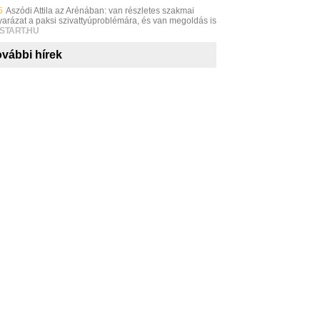
5
Aszódi Attila az Arénában: van részletes szakmai
arázat a paksi szivattyúproblémára, és van megoldás is
START.HU
vábbi hírek