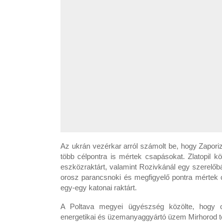
Az ukrán vezérkar arról számolt be, hogy Zaporizz
több célpontra is mértek csapásokat. Zlatopil k
eszközraktárt, valamint Rozivkánál egy szerelő
orosz parancsnoki és megfigyelő pontra mértek c
egy-egy katonai raktárt.
A Poltava megyei ügyészség közölte, hogy o
energetikai és üzemanyaggyártó üzem Mirhorod té