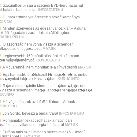
0
Százmilliós bírság a szegedi BYD-beruházásnál
nt halálos baleset miatt
INFOSTART.HU
9
Dunaszerdahelyre érkezett Matovič kampánya
ZO.COM
9
Minden szenvedés az édesanyához kiált – A dunai
ok 65. fogadalmi zarándoklata Altöttingben
YARKURIR.HU
5
Olaszország nem vonja vissza a schengeni
llapodás felfüggesztését
MA7.SK
5
Legkevesebb 160 műalkotás tűnt el a flamand
eti műgyűjteményből
GONDOLA.HU
4
A McLarennél nem mondtak le a címvédésről
MA7.SK
0
Egy harmadik felt�telezett t�megs�rn�l is emberi
dv�nyokat tal�ltak Koszov�ban
KURUC.INFO
9
R�ma elutas�totta Madrid ultim�tum�t, �s nem
a vissza a schengeni meg�llapod�s felf�ggeszt�s�t
UC.INFO
5
Hétvégi műsorok az InfoRádióban – Arénák
START.HU
3
Jön Gordo, beveszi a budai Várat
INFOSTART.HU
3
Romániában lekapcsolhatják a nagy ipari
asztókat a a villamosenergia-hálózatról
MA7.SK
2
Európa más szint, minden meccs intenzív – interjú
Krisztiánnal
UJSZO.COM