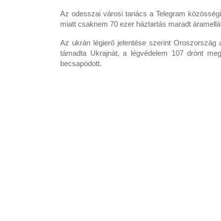
Az odesszai városi tanács a Telegram közösségi 
miatt csaknem 70 ezer háztartás maradt áramellá
Az ukrán légierő jelentése szerint Oroszország a
támadta Ukrajnát, a légvédelem 107 drónt me
becsapódott.