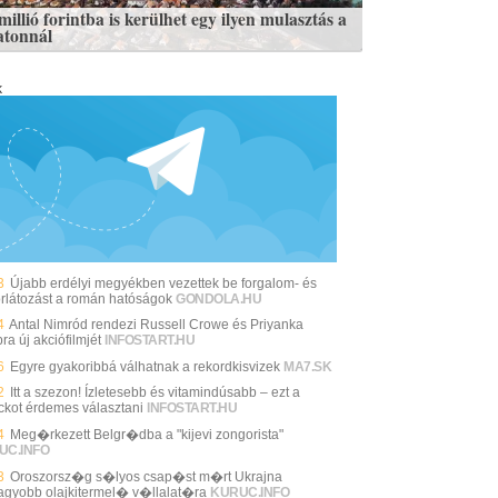
illió forintba is kerülhet egy ilyen mulasztás a
atonnál
k
3
Újabb erdélyi megyékben vezettek be forgalom- és
orlátozást a román hatóságok
GONDOLA.HU
4
Antal Nimród rendezi Russell Crowe és Priyanka
a új akciófilmjét
INFOSTART.HU
6
Egyre gyakoribbá válhatnak a rekordkisvizek
MA7.SK
2
Itt a szezon! Ízletesebb és vitamindúsabb – ezt a
ckot érdemes választani
INFOSTART.HU
4
Meg�rkezett Belgr�dba a "kijevi zongorista"
UC.INFO
3
Oroszorsz�g s�lyos csap�st m�rt Ukrajna
agyobb olajkitermel� v�llalat�ra
KURUC.INFO