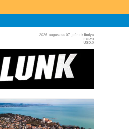
2026. augusztus 07., péntek
Ibolya
EUR
:0
USD
:0