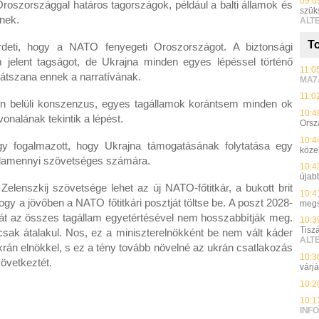
09:0
Oroszországgal határos tagországok, például a balti államok és
szük
tnek.
ALT
To
irdeti, hogy a NATO fenyegeti Oroszországot. A biztonsági
jelent tagságot, de Ukrajna minden egyes lépéssel történő
11:0
játszana ennek a narratívának.
MA7
11:0
en belüli konszenzus, egyes tagállamok korántsem minden ok
10:4
onalának tekintik a lépést.
Orsz
10:4
gy fogalmazott, hogy Ukrajna támogatásának folytatása egy
közel
alamennyi szövetséges számára.
10:4
újab
elenszkij szövetsége lehet az új NATO-főtitkár, a bukott brit
10:4
ogy a jövőben a NATO főtitkári posztját töltse be. A poszt 2028-
megs
 az összes tagállam egyetértésével nem hosszabbítják meg.
10:3
Tisz
csak átalakul. Nos, ez a miniszterelnökként be nem vált káder
ALT
krán elnökkel, s ez a tény tovább növelné az ukrán csatlakozás
10:3
övetkeztét.
várj
10:2
10:1
INFO