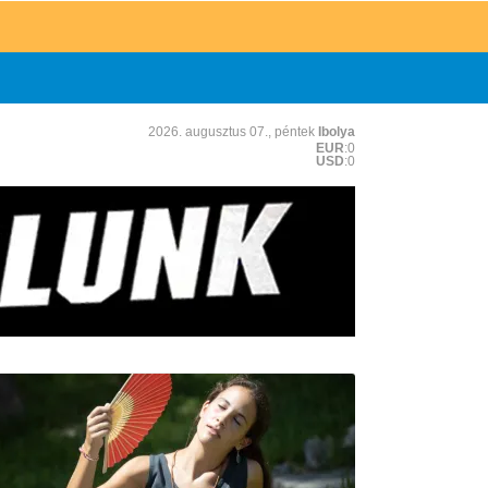
2026. augusztus 07., péntek
Ibolya
EUR
:0
USD
:0