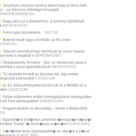
9
Veszélyes inváziós növény jelent meg az Alcsi Holt-
án – az őshonos élővilágot fenyegeti
ERNATIVENERGIA.HU
6
Nagy pénz jut a Balatonhoz, a turizmus fejlődését
ák
INFOSTART.HU
0
Forró nyári éjszakákon…
MA7.SK
7
Baleset miatt nagy a torlódás az M1-esen
START.HU
3
Teljesen lerombolt egy lakóházat az orosz csapás,
gyermek is meghalt
KARPATINFO.NET
0
Óriásbuborék, AI-robot – íme, mi mindennel várja a
vevőket a pécsi gyerekfesztivál
INFOSTART.HU
8
Tíz épületet érintett az éjszakai tűz, egy ember
mérgezést szenvedett
UJSZO.COM
3
Az EU fokozott tényellenőrzést vár el a Metától és a
któl
UJSZO.COM
3
Felbecsülhetetlen értékű honfoglaláskori leletegyüttes
lt elő Pest vármegyében
GONDOLA.HU
7
Reggeli kávétól az alkonyatig – mesél a Mátyusföld
.SK
2
Egymilli�rd doll�rdos amerikai t�mogat�s k�sz�l
olumbiai Trump" �j korm�nya sz�m�ra
KURUC.INFO
9
V�lt�hiba teszi izgalmasabb� az utaz�st a p�csi
tvonalon
KURUC.INFO