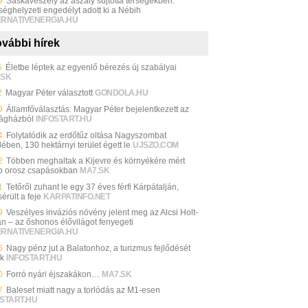
9
Sáskaveszély az aszály sújtotta térségekben:
séghelyzeti engedélyt adott ki a Nébih
ERNATIVENERGIA.HU
vábbi hírek
5
Életbe léptek az egyenlő bérezés új szabályai
.SK
2
Magyar Péter választott
GONDOLA.HU
9
Államfőválasztás: Magyar Péter bejelentkezett az
ágházból
INFOSTART.HU
4
Folytatódik az erdőtűz oltása Nagyszombat
ében, 130 hektárnyi terület égett le
UJSZO.COM
2
Többen meghaltak a Kijevre és környékére mért
b orosz csapásokban
MA7.SK
1
Tetőről zuhant le egy 37 éves férfi Kárpátalján,
érült a feje
KARPATINFO.NET
9
Veszélyes inváziós növény jelent meg az Alcsi Holt-
án – az őshonos élővilágot fenyegeti
ERNATIVENERGIA.HU
6
Nagy pénz jut a Balatonhoz, a turizmus fejlődését
ák
INFOSTART.HU
0
Forró nyári éjszakákon…
MA7.SK
7
Baleset miatt nagy a torlódás az M1-esen
START.HU