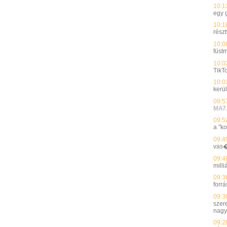
10:1
egy 
10:1
részt
10:0
füst
10:0
TikTo
10:0
kerü
09:5
MA7
09:5
a "k
09:4
vas�
09:4
milli
09:3
forrá
09:3
szer
nagy
09:2