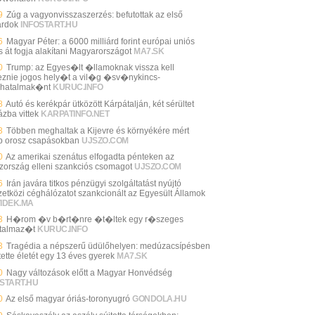
9
Zúg a vagyonvisszaszerzés: befutottak az első
árdok
INFOSTART.HU
6
Magyar Péter: a 6000 milliárd forint európai uniós
s át fogja alakítani Magyarországot
MA7.SK
0
Trump: az Egyes�lt �llamoknak vissza kell
eznie jogos hely�t a vil�g �sv�nykincs-
hatalmak�nt
KURUC.INFO
8
Autó és kerékpár ütközött Kárpátalján, két sérültet
ázba vittek
KARPATINFO.NET
3
Többen meghaltak a Kijevre és környékére mért
b orosz csapásokban
UJSZO.COM
0
Az amerikai szenátus elfogadta pénteken az
zország elleni szankciós csomagot
UJSZO.COM
6
Irán javára titkos pénzügyi szolgáltatást nyújtó
etközi céghálózatot szankcionált az Egyesült Államok
VIDEK.MA
3
H�rom �v b�rt�nre �t�ltek egy r�szeges
talmaz�t
KURUC.INFO
3
Tragédia a népszerű üdülőhelyen: medúzacsípésben
tette életét egy 13 éves gyerek
MA7.SK
0
Nagy változások előtt a Magyar Honvédség
START.HU
0
Az első magyar óriás-toronyugró
GONDOLA.HU