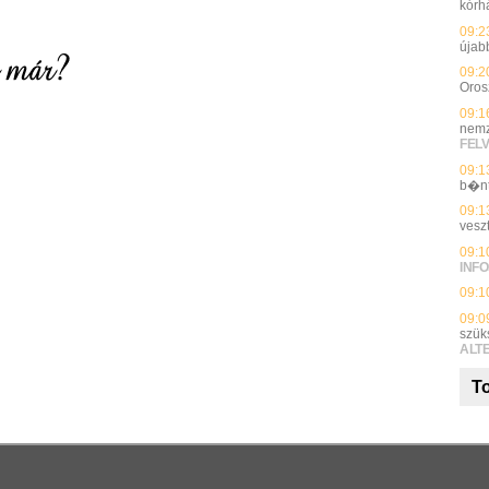
kórh
09:2
újab
09:2
Oros
09:1
nemz
FEL
09:1
b�n
09:1
vesz
09:1
INFO
09:1
09:0
szük
ALT
To