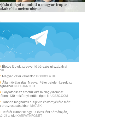
zjósló dolgot mondott a magyar trópusi
zakákról a meteorológus
k
5
Életbe léptek az egyenlő bérezés új szabályai
.SK
2
Magyar Péter választott
GONDOLA.HU
9
Államfőválasztás: Magyar Péter bejelentkezett az
ágházból
INFOSTART.HU
4
Folytatódik az erdőtűz oltása Nagyszombat
ében, 130 hektárnyi terület égett le
UJSZO.COM
2
Többen meghaltak a Kijevre és környékére mért
b orosz csapásokban
MA7.SK
1
Tetőről zuhant le egy 37 éves férfi Kárpátalján,
érült a feje
KARPATINFO.NET