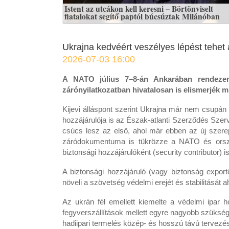
Istent az utcákon kell keresni – Börtönviselt
fiatalokat segítő paptól búcsúztak Milánóban
Ukrajna kedvéért veszélyes lépést tehe
2026-07-03 16:00
A NATO július 7–8-án Ankarában rendezend
zárónyilatkozatban hivatalosan is elismerjék m
Kijevi álláspont szerint Ukrajna már nem csupá
hozzájárulója is az Észak-atlanti Szerződés Szer
csúcs lesz az első, ahol már ebben az új szere
záródokumentuma is tükrözze a NATO és ország
biztonsági hozzájárulóként (security contributor) i
A biztonsági hozzájáruló (vagy biztonság export
növeli a szövetség védelmi erejét és stabilitását 
Az ukrán fél emellett kiemelte a védelmi ipar
fegyverszállítások mellett egyre nagyobb szükség
hadiipari termelés közép- és hosszú távú tervezé