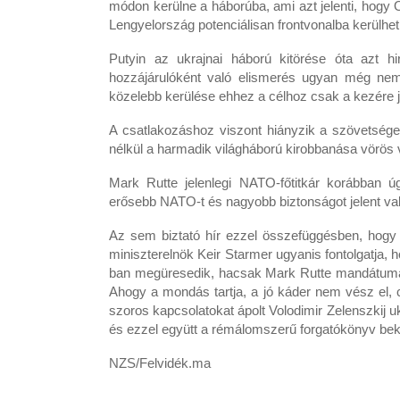
módon kerülne a háborúba, ami azt jelenti, hogy 
Lengyelország potenciálisan frontvonalba kerülhe
Putyin az ukrajnai háború kitörése óta azt h
hozzájárulóként való elismerés ugyan még nem 
közelebb kerülése ehhez a célhoz csak a kezére 
A csatlakozáshoz viszont hiányzik a szövetség
nélkül a harmadik világháború kirobbanása vörös v
Mark Rutte jelenlegi NATO-főtitkár korábban ú
erősebb NATO-t és nagyobb biztonságot jelent v
Az sem biztató hír ezzel összefüggésben, hogy Z
miniszterelnök Keir Starmer ugyanis fontolgatja, h
ban megüresedik, hacsak Mark Rutte mandátumát
Ahogy a mondás tartja, a jó káder nem vész el, 
szoros kapcsolatokat ápolt Volodimir Zelenszkij u
és ezzel együtt a rémálomszerű forgatókönyv bek
NZS/Felvidék.ma