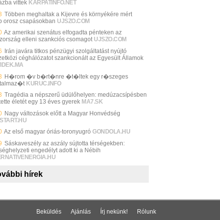
ázba vittek
KARPATINFO.NET
3
Többen meghaltak a Kijevre és környékére mért
b orosz csapásokban
UJSZO.COM
0
Az amerikai szenátus elfogadta pénteken az
zország elleni szankciós csomagot
UJSZO.COM
6
Irán javára titkos pénzügyi szolgáltatást nyújtó
etközi céghálózatot szankcionált az Egyesült Államok
VIDEK.MA
3
H�rom �v b�rt�nre �t�ltek egy r�szeges
talmaz�t
KURUC.INFO
3
Tragédia a népszerű üdülőhelyen: medúzacsípésben
tette életét egy 13 éves gyerek
MA7.SK
0
Nagy változások előtt a Magyar Honvédség
START.HU
0
Az első magyar óriás-toronyugró
GONDOLA.HU
9
Sáskaveszély az aszály sújtotta térségekben:
séghelyzeti engedélyt adott ki a Nébih
ERNATIVENERGIA.HU
vábbi hírek
Beküldés
Ajánlás
Írj nekünk!
Rólunk