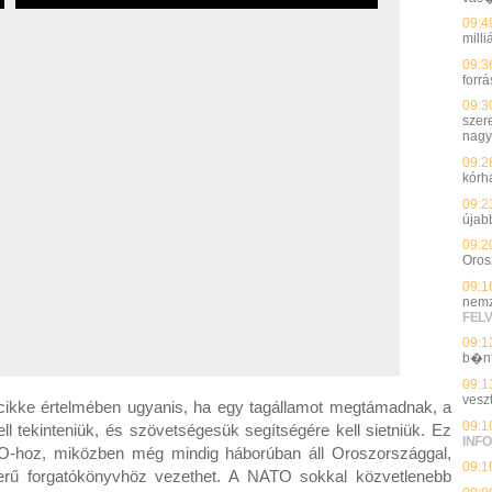
09:4
milli
09:3
forrá
09:3
szer
nagy
09:2
kórh
09:2
újab
09:2
Oros
09:1
nemz
FEL
09:1
b�n
09:1
vesz
cikke értelmében ugyanis, ha egy tagállamot megtámadnak, a
09:1
l tekinteniük, és szövetségesük segítségére kell sietniük. Ez
INFO
TO-hoz, miközben még mindig háborúban áll Oroszországgal,
09:1
erű forgatókönyvhöz vezethet. A NATO sokkal közvetlenebb