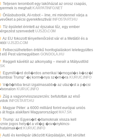
3
Teljesen lerombolt egy lakóházat az orosz csapás,
gyermek is meghalt
KARPATINFO.NET
0
Óriásbuborék, AI-robot – íme, mi mindennel várja a
vevőket a pécsi gyerekfesztivál
INFOSTART.HU
8
Tíz épületet érintett az éjszakai tűz, egy ember
mérgezést szenvedett
UJSZO.COM
3
Az EU fokozott tényellenőrzést vár el a Metától és a
któl
UJSZO.COM
3
Felbecsülhetetlen értékű honfoglaláskori leletegyüttes
lt elő Pest vármegyében
GONDOLA.HU
7
Reggeli kávétól az alkonyatig – mesél a Mátyusföld
.SK
2
Egymilli�rd doll�rdos amerikai t�mogat�s k�sz�l
olumbiai Trump" �j korm�nya sz�m�ra
KURUC.INFO
9
V�lt�hiba teszi izgalmasabb� az utaz�st a p�csi
tvonalon
KURUC.INFO
9
Zúg a vagyonvisszaszerzés: befutottak az első
árdok
INFOSTART.HU
6
Magyar Péter: a 6000 milliárd forint európai uniós
s át fogja alakítani Magyarországot
MA7.SK
0
Trump: az Egyes�lt �llamoknak vissza kell
eznie jogos hely�t a vil�g �sv�nykincs-
hatalmak�nt
KURUC.INFO
8
Autó és kerékpár ütközött Kárpátalján, két sérültet