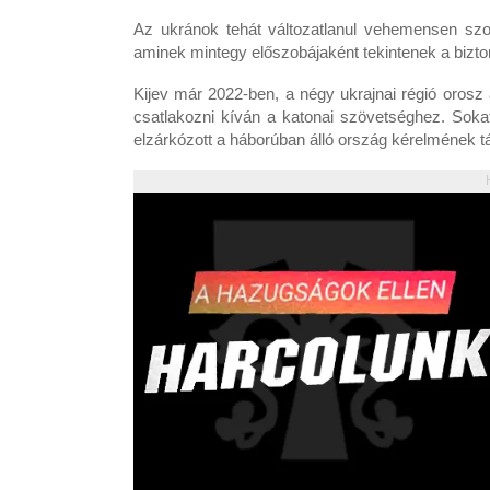
Az ukránok tehát változatlanul vehemensen s
aminek mintegy előszobájaként tekintenek a bizto
Kijev már 2022-ben, a négy ukrajnai régió orosz a
csatlakozni kíván a katonai szövetséghez. Soka
elzárkózott a háborúban álló ország kérelmének t