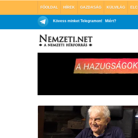
FŐOLDAL
HÍREK
GAZDASÁG
KÜLVILÁG
ELC
Kövess minket Telegramon!
Miért?