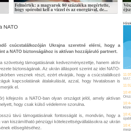
Felmérték: a magyarok 80 százaléka megértette,
Vés
hogy spórolni kell a vízzel és az energiával, de...
éjs
Híre
t a NATO
ő csúcstalálkozóján Ukrajna szeretné elérni, hogy a
int a NATO biztonságához is aktívan hozzájáruló partnert.
n a szövetség támogatásának kedvezményezettje, hanem aktív
vezete biztonságának. Az ukrán álláspont szerint az idei NATO-
pkörben vesznek részt, ezért elvárják, hogy a csúcstalálkozó
11:0
MA7
uk kapcsolatának átalakulását, azzal, hogy hivatalosan is
11:0
smerjék el.
10:4
Orsz
őr) kifejezés a NATO-ban olyan országot jelöl, amely aktívan
10:4
ahelyett, hogy csak külső védelemre szorulna.
közel
10:4
 hosszú távú támogatásának fontosságát is, mondván, hogy a
újab
 van kiszámítható pénzügyi kötelezettségvállalásokra az ukrán
10:4
sének elősegítéséhez.
megs