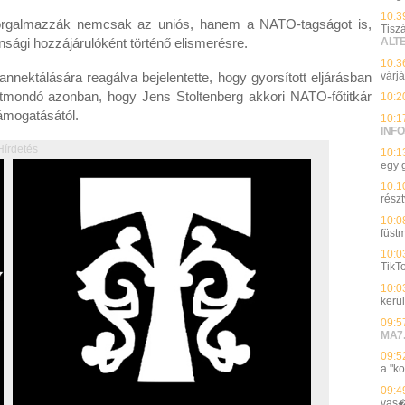
10:3
zorgalmazzák nemcsak az uniós, hanem a NATO-tagságot is,
Tisz
nsági hozzájárulóként történő elismerésre.
ALT
10:3
várj
nnektálására reagálva bejelentette, hogy gyorsított eljárásban
tmondó azonban, hogy Jens Stoltenberg akkori NATO-főtitkár
10:2
ámogatásától.
10:1
INFO
Hírdetés
10:1
egy 
10:1
részt
10:0
füst
10:0
TikTo
10:0
kerü
09:5
MA7
09:5
a "k
09:4
vas�