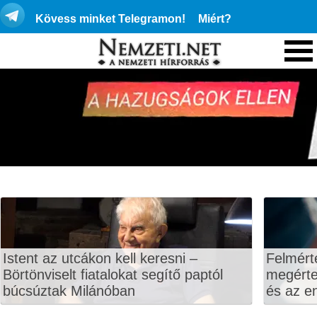
Kövess minket Telegramon!
Miért?
Istent az utcákon kell keresni –
Felmért
Börtönviselt fiatalokat segítő paptól
megértet
búcsúztak Milánóban
és az en