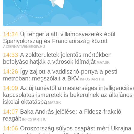
14:34
Új tenger alatti villamosvezeték épül
Spanyolország és Franciaország között
ALTERNATIVENERGIA.HU
14:33
A zöldterületek jelentős mértékben
befolyásolhatják a városok klímáját
MA7.SK
14:26
Így zajlott a vaddisznó-portya a pesti
metróban: megszólalt a BKV
INFOSTART.HU
14:09
Az új tanévtől a mesterséges intelligenciáv
kapcsolatos ismeretek is bekerülnek az általános
iskolai oktatásba
MA7.SK
14:07
Baka András jelölése: a Fidesz-frakció
reagált
INFOSTART.HU
14:06
Oroszország súlyos csapást mért Ukrajna