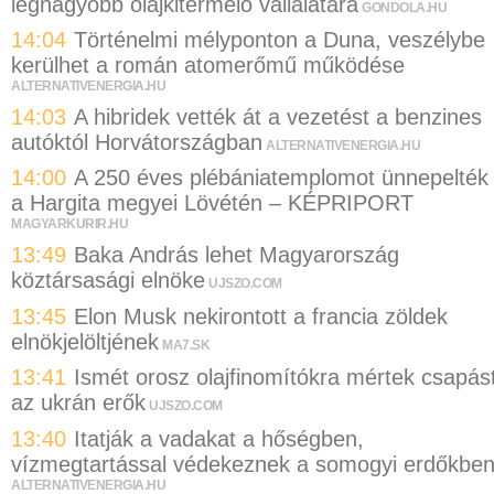
legnagyobb olajkitermelő vállalatára
GONDOLA.HU
14:04
Történelmi mélyponton a Duna, veszélybe
kerülhet a román atomerőmű működése
ALTERNATIVENERGIA.HU
14:03
A hibridek vették át a vezetést a benzines
autóktól Horvátországban
ALTERNATIVENERGIA.HU
14:00
A 250 éves plébániatemplomot ünnepelték
a Hargita megyei Lövétén – KÉPRIPORT
MAGYARKURIR.HU
13:49
Baka András lehet Magyarország
köztársasági elnöke
UJSZO.COM
13:45
Elon Musk nekirontott a francia zöldek
elnökjelöltjének
MA7.SK
13:41
Ismét orosz olajfinomítókra mértek csapás
az ukrán erők
UJSZO.COM
13:40
Itatják a vadakat a hőségben,
vízmegtartással védekeznek a somogyi erdőkbe
ALTERNATIVENERGIA.HU