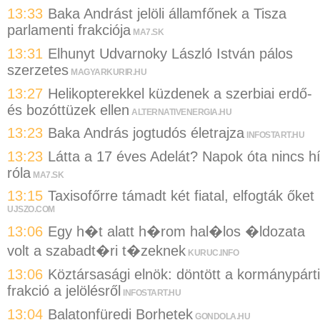
13:33
Baka Andrást jelöli államfőnek a Tisza
parlamenti frakciója
MA7.SK
13:31
Elhunyt Udvarnoky László István pálos
szerzetes
MAGYARKURIR.HU
13:27
Helikopterekkel küzdenek a szerbiai erdő-
és bozóttüzek ellen
ALTERNATIVENERGIA.HU
13:23
Baka András jogtudós életrajza
INFOSTART.HU
13:23
Látta a 17 éves Adelát? Napok óta nincs hí
róla
MA7.SK
13:15
Taxisofőrre támadt két fiatal, elfogták őket
UJSZO.COM
13:06
Egy h�t alatt h�rom hal�los �ldozata
volt a szabadt�ri t�zeknek
KURUC.INFO
13:06
Köztársasági elnök: döntött a kormánypárti
frakció a jelölésről
INFOSTART.HU
13:04
Balatonfüredi Borhetek
GONDOLA.HU