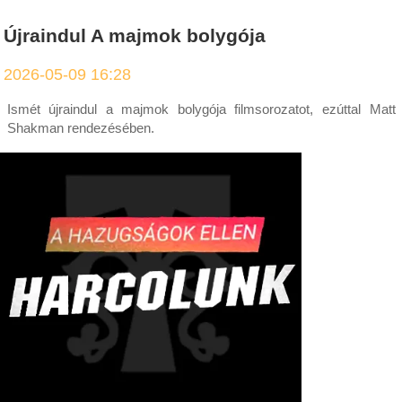
Újraindul A majmok bolygója
2026-05-09 16:28
Ismét újraindul a majmok bolygója filmsorozatot, ezúttal Matt
Shakman rendezésében.