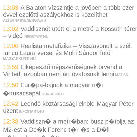
13:03
A Balaton vízszintje a jövőben a több ezer
évvel ezelőtti aszályokhoz is közelíthet
ALTERNATIVENERGIA.HU
13:02
Vaddisznót ütött el a metró a Kossuth tére
– videó
INFOSTART.HU
13:00
Realista metafizika – Visszavonult a szél:
Iancu Laura versei és Mohi Sándor fotói
MAGYARKURIR.HU
12:59
Elképesztő népszerűségnek örvend a
Vinted, azonban nem árt óvatosnak lenni
MA7.SK
12:50
Eur�pa-bajnok a magyar n�i
�ttusacsapat
KURUC.INFO
12:42
Leendő köztársasági elnök: Magyar Péter
üzent
INFOSTART.HU
12:38
Vaddiszn� a metr�ban: busz p�tolja az
M2-est a De�k Ferenc t�r �s a D�li