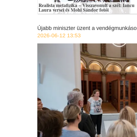
Realista metafizika – Visszavonult a szél: Iancu
Laura versei és Mohi Sándor fotói
Újabb miniszter üzent a vendégmunkás
2026-06-12 13:53