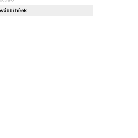
UC.INFO
vábbi hírek