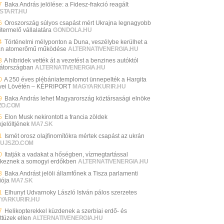
7
Baka András jelölése: a Fidesz-frakció reagált
START.HU
6
Oroszország súlyos csapást mért Ukrajna legnagyobb
itermelő vállalatára
GONDOLA.HU
4
Történelmi mélyponton a Duna, veszélybe kerülhet a
n atomerőmű működése
ALTERNATIVENERGIA.HU
3
A hibridek vették át a vezetést a benzines autóktól
átországban
ALTERNATIVENERGIA.HU
0
A 250 éves plébániatemplomot ünnepelték a Hargita
ei Lövétén – KÉPRIPORT
MAGYARKURIR.HU
9
Baka András lehet Magyarország köztársasági elnöke
ZO.COM
5
Elon Musk nekirontott a francia zöldek
jelöltjének
MA7.SK
1
Ismét orosz olajfinomítókra mértek csapást az ukrán
UJSZO.COM
0
Itatják a vadakat a hőségben, vízmegtartással
keznek a somogyi erdőkben
ALTERNATIVENERGIA.HU
3
Baka Andrást jelöli államfőnek a Tisza parlamenti
iója
MA7.SK
1
Elhunyt Udvarnoky László István pálos szerzetes
YARKURIR.HU
7
Helikopterekkel küzdenek a szerbiai erdő- és
ttüzek ellen
ALTERNATIVENERGIA.HU