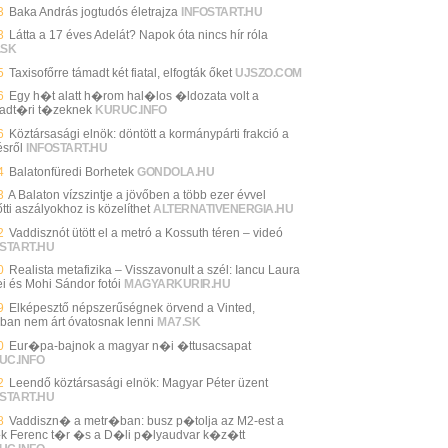
3
Baka András jogtudós életrajza
INFOSTART.HU
3
Látta a 17 éves Adelát? Napok óta nincs hír róla
.SK
5
Taxisofőrre támadt két fiatal, elfogták őket
UJSZO.COM
6
Egy h�t alatt h�rom hal�los �ldozata volt a
adt�ri t�zeknek
KURUC.INFO
6
Köztársasági elnök: döntött a kormánypárti frakció a
ésről
INFOSTART.HU
4
Balatonfüredi Borhetek
GONDOLA.HU
3
A Balaton vízszintje a jövőben a több ezer évvel
tti aszályokhoz is közelíthet
ALTERNATIVENERGIA.HU
2
Vaddisznót ütött el a metró a Kossuth téren – videó
START.HU
0
Realista metafizika – Visszavonult a szél: Iancu Laura
ei és Mohi Sándor fotói
MAGYARKURIR.HU
9
Elképesztő népszerűségnek örvend a Vinted,
ban nem árt óvatosnak lenni
MA7.SK
0
Eur�pa-bajnok a magyar n�i �ttusacsapat
UC.INFO
2
Leendő köztársasági elnök: Magyar Péter üzent
START.HU
8
Vaddiszn� a metr�ban: busz p�tolja az M2-est a
 Ferenc t�r �s a D�li p�lyaudvar k�z�tt