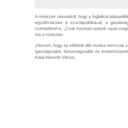
A miniszter rámutatott, hogy a foglalkoztatáspolitik
együttműködni a szociálpolitikával, a gazdaság
szereplőivel is. „Csak közösen tudunk olyan megol
írta a miniszter.
„Hiszem, hogy az előttünk álló munka nemcsak sok
igazságosabb, biztonságosabb és emberközpontúb
Kátai-Németh Vilmos.