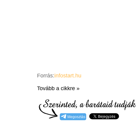
Forrás:
infostart.hu
Tovább a cikkre »
Megosztás