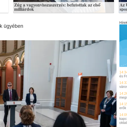
Zúg a vagyonvisszaszerzés: befutottak az első
Az 
milliárdok
spo
Híre
ok ügyében
14:3
és F
14:3
váro
14:2
megs
14:1
erők
14:0
kapc
okta