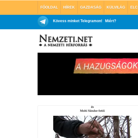
FŐOLDAL
HÍREK
GAZDASÁG
KÜLVILÁG
ELC
Kövess minket Telegramon!
Miért?