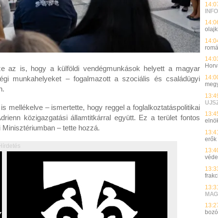
14:0
INFO
14:0
olajk
14:0
romá
14:0
Horv
észe az is, hogy a külföldi vendégmunkások helyett a magyar
14:0
égi munkahelyeket – fogalmazott a szociális és családügyi
megy
n.
13:4
UJS
s mellékelve – ismertette, hogy reggel a foglalkoztatáspolitikai
13:4
rienn közigazgatási államtitkárral együtt. Ez a terület fontos
elnök
 Minisztériumban – tette hozzá.
13:4
erők
Hírdetés
13:4
véde
13:3
frakc
13:3
MAG
13:2
bozó