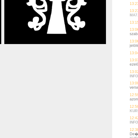
13:2
13:2
MA7
13:1
13:0
szab
13:0
jelöl
13:0
13:0
ezelő
13:0
INFO
13:0
vers
12:5
azon
12:5
KUR
12:4
INFO
12:3
De�k