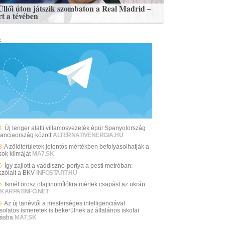
Üllői úton játszik szombaton a Real Madrid –
rt a tévében
k
4
Új tenger alatti villamosvezeték épül Spanyolország
ranciaország között
ALTERNATIVENERGIA.HU
3
A zöldterületek jelentős mértékben befolyásolhatják a
sok klímáját
MA7.SK
6
Így zajlott a vaddisznó-portya a pesti metróban:
zólalt a BKV
INFOSTART.HU
5
Ismét orosz olajfinomítókra mértek csapást az ukrán
KARPATINFO.NET
9
Az új tanévtől a mesterséges intelligenciával
solatos ismeretek is bekerülnek az általános iskolai
tásba
MA7.SK