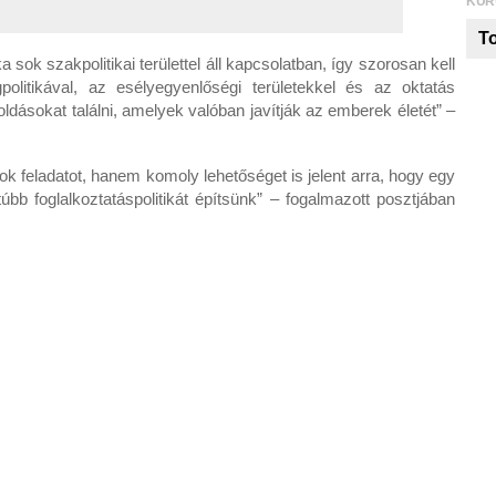
KUR
To
a sok szakpolitikai területtel áll kapcsolatban, így szorosan kell
politikával, az esélyegyenlőségi területekkel és az oktatás
dásokat találni, amelyek valóban javítják az emberek életét” –
 feladatot, hanem komoly lehetőséget is jelent arra, hogy egy
b foglalkoztatáspolitikát építsünk” – fogalmazott posztjában