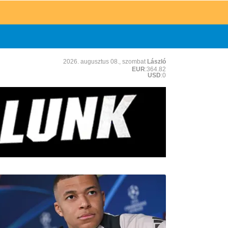
2026. augusztus 08., szombat
László
EUR
:364.82
USD
:0