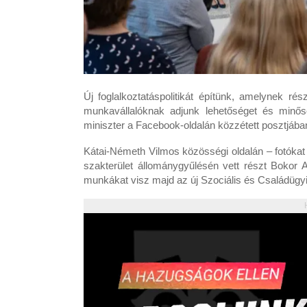
Új foglalkoztatáspolitikát építünk, amelynek r
munkavállalóknak adjunk lehetőséget és minős
miniszter a Facebook-oldalán közzétett posztjába
Kátai-Németh Vilmos közösségi oldalán – fotókat i
szakterület állománygyűlésén vett részt Bokor Ad
munkákat visz majd az új Szociális és Családügyi