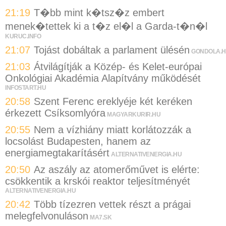
21:19
T�bb mint k�tsz�z embert
menek�tettek ki a t�z el�l a Garda-t�n�l
KURUC.INFO
21:07
Tojást dobáltak a parlament ülésén
GONDOLA.
21:03
Átvilágítják a Közép- és Kelet-európai
Onkológiai Akadémia Alapítvány működését
INFOSTART.HU
20:58
Szent Ferenc ereklyéje két keréken
érkezett Csíksomlyóra
MAGYARKURIR.HU
20:55
Nem a vízhiány miatt korlátozzák a
locsolást Budapesten, hanem az
energiamegtakarításért
ALTERNATIVENERGIA.HU
20:50
Az aszály az atomerőművet is elérte:
csökkentik a krskói reaktor teljesítményét
ALTERNATIVENERGIA.HU
20:42
Több tízezren vettek részt a prágai
melegfelvonuláson
MA7.SK