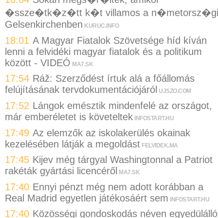
�ssze�tk�z�tt k�t villamos a n�metorsz�g
Gelsenkirchenben
KURUC.INFO
18:01
A Magyar Fiatalok Szövetsége híd kíván
lenni a felvidéki magyar fiatalok és a politikum
között - VIDEÓ
MA7.SK
17:54
Ráž: Szerződést írtuk alá a főállomás
felújításának tervdokumentációjáról
UJSZO.COM
17:52
Lángok emésztik mindenfelé az országot,
már emberéletet is követeltek
INFOSTART.HU
17:49
Az elemzők az iskolakerülés okainak
kezelésében látják a megoldást
FELVIDEK.MA
17:45
Kijev még tárgyal Washingtonnal a Patriot
rakéták gyártási licencéről
MA7.SK
17:40
Ennyi pénzt még nem adott korábban a
Real Madrid egyetlen játékosáért sem
INFOSTART.HU
17:40
Közösségi gondoskodás néven egyedülálló