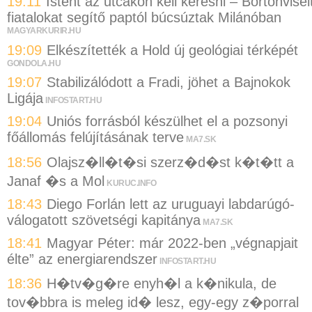
19:11
Istent az utcákon kell keresni – Börtönvisel
fiatalokat segítő paptól búcsúztak Milánóban
MAGYARKURIR.HU
19:09
Elkészítették a Hold új geológiai térképét
GONDOLA.HU
19:07
Stabilizálódott a Fradi, jöhet a Bajnokok
Ligája
INFOSTART.HU
19:04
Uniós forrásból készülhet el a pozsonyi
főállomás felújításának terve
MA7.SK
18:56
Olajsz�ll�t�si szerz�d�st k�t�tt a
Janaf �s a Mol
KURUC.INFO
18:43
Diego Forlán lett az uruguayi labdarúgó-
válogatott szövetségi kapitánya
MA7.SK
18:41
Magyar Péter: már 2022-ben „végnapjait
élte” az energiarendszer
INFOSTART.HU
18:36
H�tv�g�re enyh�l a k�nikula, de
tov�bbra is meleg id� lesz, egy-egy z�porral