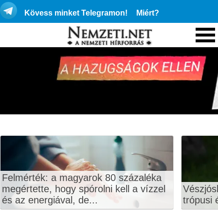
Kövess minket Telegramon!
Miért?
Felmérték: a magyarok 80 százaléka
megértette, hogy spórolni kell a vízzel
Vészjós
és az energiával, de...
trópusi