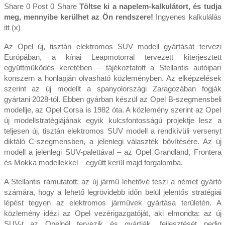
Share 0 Post 0 Share
Töltse ki a napelem-kalkulátort, és tudja
meg, mennyibe kerülhet az Ön rendszere!
Ingyenes kalkulálás
itt (x)
Az Opel új, tisztán elektromos SUV modell gyártását tervezi
Európában, a kínai Leapmotorral tervezett kiterjesztett
együttműködés keretében – tájékoztatott a Stellantis autóipari
konszern a honlapján olvasható közleményben. Az elképzelések
szerint az új modellt a spanyolországi Zaragozában fogják
gyártani 2028-tól. Ebben gyárban készül az Opel B-szegmensbeli
modellje, az Opel Corsa is 1982 óta. A közlemény szerint az Opel
új modellstratégiájának egyik kulcsfontosságú projektje lesz a
teljesen új, tisztán elektromos SUV modell a rendkívüli versenyt
diktáló C-szegmensben, a jelenlegi választék bővítésére. Az új
modell a jelenlegi SUV-palettával – az Opel Grandland, Frontera
és Mokka modellekkel – együtt kerül majd forgalomba.
A Stellantis rámutatott: az új jármű lehetővé teszi a német gyártó
számára, hogy a lehető legrövidebb időn belül jelentős stratégiai
lépést tegyen az elektromos járművek gyártása területén. A
közlemény idézi az Opel vezérigazgatóját, aki elmondta: az új
SUV-t az Opelnél tervezik és gyártják, fejlesztését pedig