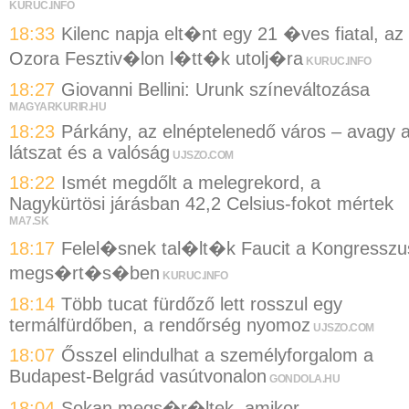
KURUC.INFO
18:33
Kilenc napja elt�nt egy 21 �ves fiatal, az
Ozora Fesztiv�lon l�tt�k utolj�ra
KURUC.INFO
18:27
Giovanni Bellini: Urunk színeváltozása
MAGYARKURIR.HU
18:23
Párkány, az elnéptelenedő város – avagy 
látszat és a valóság
UJSZO.COM
18:22
Ismét megdőlt a melegrekord, a
Nagykürtösi járásban 42,2 Celsius-fokot mértek
MA7.SK
18:17
Felel�snek tal�lt�k Faucit a Kongresszu
megs�rt�s�ben
KURUC.INFO
18:14
Több tucat fürdőző lett rosszul egy
termálfürdőben, a rendőrség nyomoz
UJSZO.COM
18:07
Ősszel elindulhat a személyforgalom a
Budapest-Belgrád vasútvonalon
GONDOLA.HU
18:04
Sokan megs�r�ltek, amikor