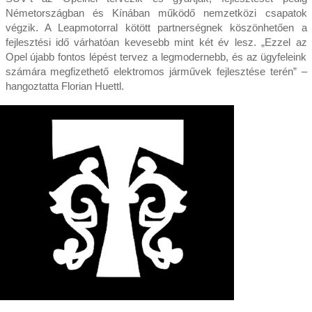
Németországban és Kínában működő nemzetközi csapatok
végzik. A Leapmotorral kötött partnerségnek köszönhetően a
fejlesztési idő várhatóan kevesebb mint két év lesz. „Ezzel az
Opel újabb fontos lépést tervez a legmodernebb, és az ügyfeleink
számára megfizethető elektromos járművek fejlesztése terén” –
hangoztatta Florian Huettl.