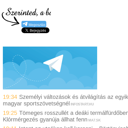
Megosztás
19:34
Személyi változások és átvilágítás az egyi
magyar sportszövetségnél
INFOSTART.HU
19:25
Tömeges rosszullét a deáki termálfürdőben
Klórmérgezés gyanúja állhat fenn
MA7.SK