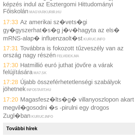
képzés indul az Esztergomi Hittudományi
Főiskolán
MAGYARKURIR.HU
17:33
Az amerikai sz�vets�gi
gy�gyszerhat�s�g j�v�hagyta az els�
mRNS-alap� influenzaolt�st
KURUC.INFO
17:31
Továbbra is fokozott tűzveszély van az
ország nagy részén
FELVIDEK.MA
17:30
Hatmillió euró juthat jövőre a várak
felújítására
MA7.SK
17:28
Újabb összeférhetetlenségi szabályok
jöhetnek
INFOSTART.HU
17:20
Magasfesz�lts�g� villanyoszlopon akart
megvil�gosodni �s -pirulni egy drogos
Zugl�ban
KURUC.INFO
További hírek