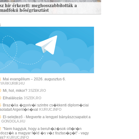
sz hír érkezett: meghosszabbították a
madfokú hőségriasztást
k
1
Mai evangélium – 2026. augusztus 6.
YARKURIR.HU
0
Mi, hol, mikor?
3SZEK.RO
0
Elhalálozás
3SZEK.RO
5
Braz�lia �gyviv�i szintre cs�kkenti diplom�ciai
solatait Argent�n�val
KURUC.INFO
6
El-selejtező - Megverte a lengyel bányászcsapatot a
i
GONDOLA.HU
2
"Nem hagyjuk, hogy a beruh�z�sok olt�r�n
ldozz�k a magyar f�ld �s v�z tisztas�g�t" - vagy
is?
KURUC.INFO