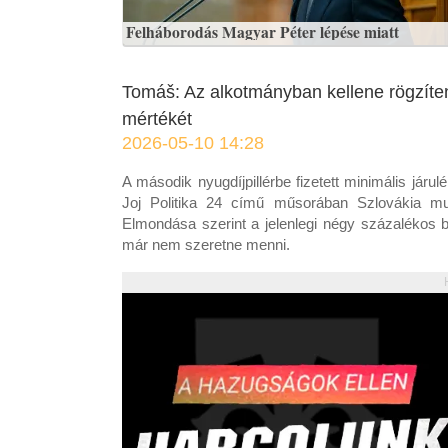
Felháborodás Magyar Péter lépése miatt
Tomáš: Az alkotmányban kellene rögzíten
mértékét
2026-05-10 14:28
A második nyugdíjpillérbe fizetett minimális járu
Joj Politika 24 című műsorában Szlovákia mun
Elmondása szerint a jelenlegi négy százalékos b
már nem szeretne menni.