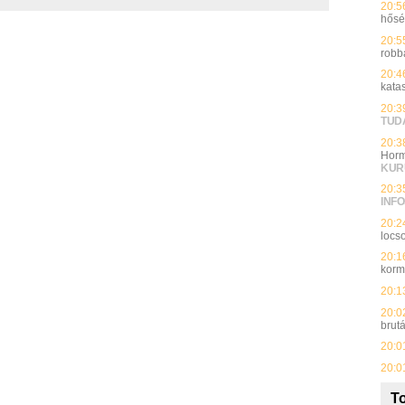
20:5
hős
20:5
robb
20:4
kata
20:3
TUD
20:3
Horm
KUR
20:3
INFO
20:2
locso
20:1
kor
20:1
20:0
brut
20:0
20:0
To