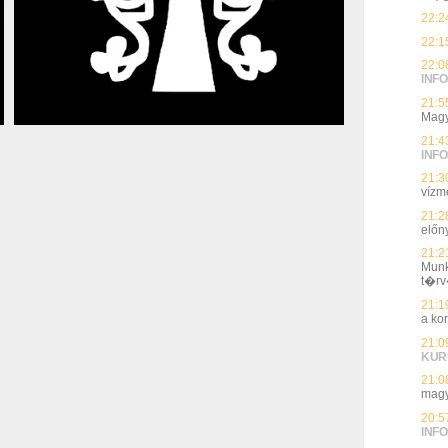
22:2
22:1
22:0
INFO
21:5
Magy
21:4
INFO
21:3
vízmé
21:2
előn
21:2
Munk
t�rv
21:1
a ko
21:0
KUR
21:0
magy
20:5
INFO