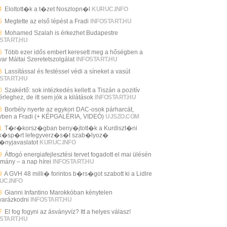
4
Eloltott�k a t�zet Noszlopn�l
KURUC.INFO
5
Megtette az első lépést a Fradi
INFOSTART.HU
8
Mohamed Szalah is érkezhet Budapestre
START.HU
5
Több ezer idős embert keresett meg a hőségben a
ar Máltai Szeretetszolgálat
INFOSTART.HU
3
Lassítással és festéssel védi a síneket a vasút
START.HU
0
Szakértő: sok intézkedés kellett a Tiszán a pozitív
rleghez, de itt sem jók a kilátások
INFOSTART.HU
8
Borbély nyerte az egykori DAC-osok párharcát,
yben a Fradi (+ KÉPGALÉRIA, VIDEÓ)
UJSZO.COM
1
T�r�korsz�gban beny�jtott�k a Kurdiszt�ni
�sp�rt lefegyverz�s�t szab�lyoz�
�nyjavaslatot
KURUC.INFO
9
Átfogó energiafejlesztési tervet fogadott el mai ülésén
rmány – a nap hírei
INFOSTART.HU
9
A GVH 48 milli� forintos b�rs�got szabott ki a Lidlre
UC.INFO
8
Gianni Infantino Marokkóban kénytelen
arázkodni
INFOSTART.HU
7
El fog fogyni az ásványvíz? Itt a helyes válasz!
START.HU