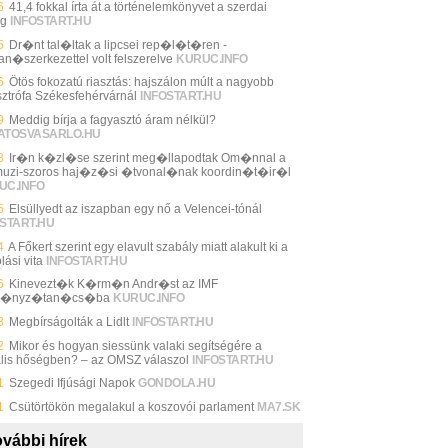
6
41,4 fokkal írta át a történelemkönyvet a szerdai
ég
INFOSTART.HU
5
Dr�nt tal�ltak a lipcsei rep�l�t�ren -
an�szerkezettel volt felszerelve
KURUC.INFO
6
Ötös fokozatú riasztás: hajszálon múlt a nagyobb
sztrófa Székesfehérvárnál
INFOSTART.HU
9
Meddig bírja a fagyasztó áram nélkül?
ATOSVASARLO.HU
8
Ir�n k�zl�se szerint meg�llapodtak Om�nnal a
uzi-szoros haj�z�si �tvonal�nak koordin�t�ir�l
UC.INFO
5
Elsüllyedt az iszapban egy nő a Velencei-tónál
START.HU
4
A Főkert szerint egy elavult szabály miatt alakult ki a
lási vita
INFOSTART.HU
6
Kinevezt�k K�rm�n Andr�st az IMF
m�nyz�tan�cs�ba
KURUC.INFO
3
Megbírságolták a Lidlt
INFOSTART.HU
2
Mikor és hogyan siessünk valaki segítségére a
ális hőségben? – az OMSZ válaszol
INFOSTART.HU
1
Szegedi Ifjúsági Napok
GONDOLA.HU
1
Csütörtökön megalakul a koszovói parlament
MA7.SK
vábbi hírek