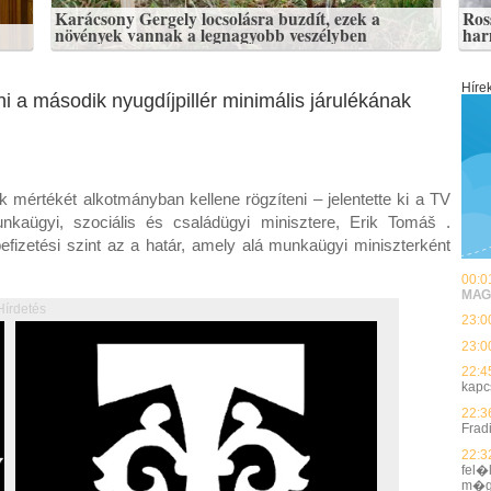
Karácsony Gergely locsolásra buzdít, ezek a
Ros
növények vannak a legnagyobb veszélyben
har
Híre
i a második nyugdíjpillér minimális járulékának
lék mértékét alkotmányban kellene rögzíteni – jelentette ki a TV
kaügyi, szociális és családügyi minisztere, Erik Tomáš .
efizetési szint az a határ, amely alá munkaügyi miniszterként
00:0
MAG
Hírdetés
23:0
23:0
22:4
kapc
22:3
Frad
22:3
fel�
m�g