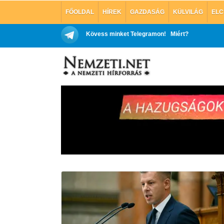
FŐOLDAL
HÍREK
GAZDASÁG
KÜLVILÁG
ELC
Kövess minket Telegramon!
Miért?