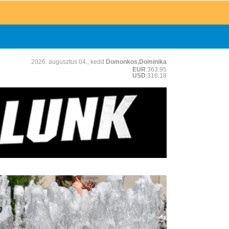
2026. augusztus 04., kedd
Domonkos,Dominika
EUR
:363.95
USD
:316.18