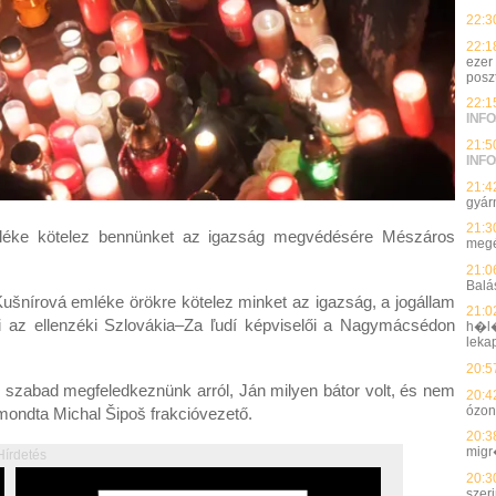
22:3
22:1
ezer
posz
22:1
INFO
21:5
INFO
21:4
gyárn
21:3
léke kötelez bennünket az igazság megvédésére Mészáros
megé
21:0
Balá
ušnírová emléke örökre kötelez minket az igazság, a jogállam
21:0
i az ellenzéki Szlovákia–Za ľudí képviselői a Nagymácsédon
h�l�
leka
20:5
szabad megfeledkeznünk arról, Ján milyen bátor volt, és nem
20:4
ózon
mondta Michal Šipoš frakcióvezető.
20:3
migr
Hírdetés
20:3
szer