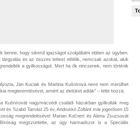
MAG
To
k benne, hogy sikerül igazságot szolgáltatni ebben az ügyben.
tárgyalás és az összes tettest elítélik, nemcsak azokat, akik
rendelték a gyilkosságot. Mert ha ők nincsenek, nem történik
úlyozta, Ján Kuciak és Martina Kušnírová neve nem merülhet
ia megteremtésével, amiért az életüket adták” – tette hozzá.
na Kušnírovát nagymácsédi családi házukban gyilkolták meg
eket és Szabó Tamást 25 év, Andruskó Zoltánt már jogerősen 15
ilkosság megrendelésével Marian Kočnert és Alena Zsuzsovát
b Bíróság megszüntette, az ügy harmadszor is a Speciális