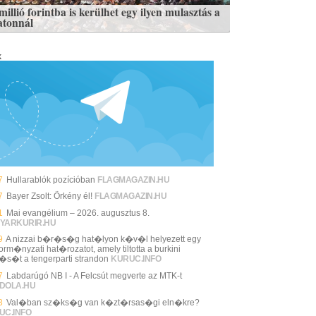
illió forintba is kerülhet egy ilyen mulasztás a
atonnál
k
7
Hullarablók pozícióban
FLAGMAGAZIN.HU
7
Bayer Zsolt: Örkény él!
FLAGMAGAZIN.HU
1
Mai evangélium – 2026. augusztus 8.
YARKURIR.HU
9
A nizzai b�r�s�g hat�lyon k�v�l helyezett egy
rm�nyzati hat�rozatot, amely tiltotta a burkini
l�s�t a tengerparti strandon
KURUC.INFO
7
Labdarúgó NB I - A Felcsút megverte az MTK-t
DOLA.HU
3
Val�ban sz�ks�g van k�zt�rsas�gi eln�kre?
UC.INFO