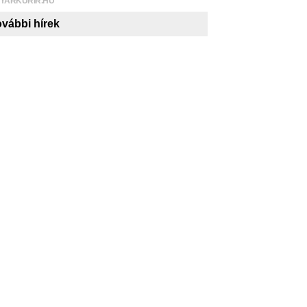
YARKURIR.HU
vábbi hírek