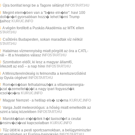
0
Újra borillat lengi be a Tagore sétányt
INFOSTART.HU
8
Megint elem�ben van a "b�ke eln�ke": havi 100
 doll�r�rt gyorsabban hozz� lehet f�rni Trump
tjaihoz
KURUC.INFO
5
A végén fordított a Puskás Akadémia az MTK ellen
START.HU
0
Csőtörés Budapesten, sokan maradtak víz nélkül
START.HU
2
Hatalmas vízmennyiség miatt pörgött az óra a CATL-
ál – itt a hivatalos válasz
INFOSTART.HU
0
Szombaton eldől, ki lesz a magyar államfő,
rkezett az eső – a nap hírei
INFOSTART.HU
6
A Miniszterelnökség is felmondta a keretszerződést
sy Gyula cégével
INFOSTART.HU
2
Rom�ni�ban felhatalmazt�k a villamosenergia-
zat �zemeltet�j�t a nagy ipari fogyaszt�k
pcsol�s�ra
KURUC.INFO
7
Magyar Nemzet - a hetilap els� sz�ma
KURUC.INFO
2
Varga Judit meteorológus: a hőség miatt emelkedik az
szint a talaj közelében
INFOSTART.HU
8
Marokk�ban el�t�ltek h�t taxisof�rt a ceutai
�nsinv�zi�val kapcsolatban
KURUC.INFO
0
Tűz ütött ki a pesti sportcsarnokban, a belügyminiszter
int veszélyben az Európa-bajnokság
INFOSTART.HU