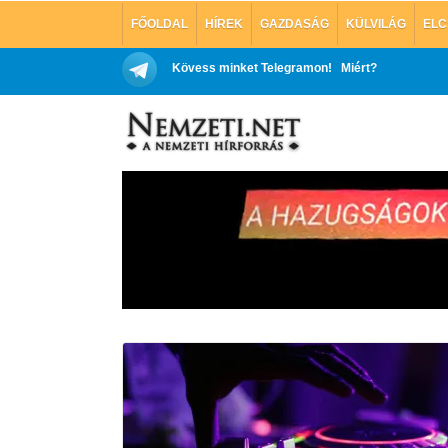
FŐOLDAL
HÍREK
GAZDASÁG
KÜLVILÁG
ELC
Kövess minket Telegramon!
Miért?