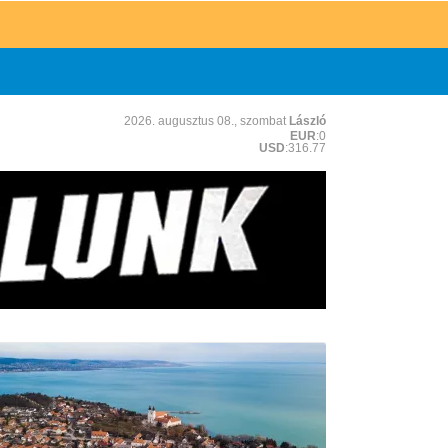
2026. augusztus 08., szombat
László
EUR
:0
USD
:316.77