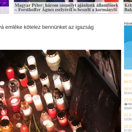
Magyar Péter: három személyt ajánlunk államfőnek
Kétm
– Forsthoffer Ágnes esélyéről is beszélt a kormányfő
Bal
Híre
vá emléke kötelez bennünket az igazság
00:0
00:0
00:0
MAG
23:0
�nko
vise
22:4
GON
22:3
KUR