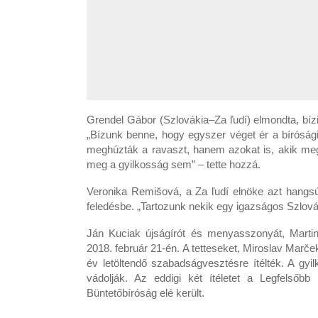
Grendel Gábor (Szlovákia–Za ľudí) elmondta, bízi
„Bízunk benne, hogy egyszer véget ér a bírósági 
meghúzták a ravaszt, hanem azokat is, akik meg
meg a gyilkosság sem” – tette hozzá.
Veronika Remišová, a Za ľudí elnöke azt hangs
feledésbe. „Tartozunk nekik egy igazságos Szlovák
Ján Kuciak újságírót és menyasszonyát, Marti
2018. február 21-én. A tetteseket, Miroslav Marč
év letöltendő szabadságvesztésre ítélték. A gy
vádolják. Az eddigi két ítéletet a Legfelsőb
Büntetőbíróság elé került.