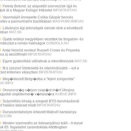
8
Feledy Botond: az alapoktól szervezzük újjá és
tjuk át a Magyar Külügyi Intézetet
INFOSTART.HU
0
Vasmiséjét ünnepelte Csóka Gáspár bencés
zetes a pannonhalmi bazilikában
MAGYARKURIR.HU
5
Látványos égi jelenségek várnak ránk a következő
okban
MA7.SK
3
Újabb erdélyi megyékben vezettek be forgalom- és
orlátozást a román hatóságok
GONDOLA.HU
4
Antal Nimród rendezi Russell Crowe és Priyanka
a új akciófilmjét
INFOSTART.HU
6
Egyre gyakoribbá válhatnak a rekordkisvizek
MA7.SK
2
Itt a szezon! Ízletesebb és vitamindúsabb – ezt a
ckot érdemes választani
INFOSTART.HU
4
Meg�rkezett Belgr�dba a "kijevi zongorista"
UC.INFO
3
Oroszorsz�g s�lyos csap�st m�rt Ukrajna
agyobb olajkitermel� v�llalat�ra
KURUC.INFO
0
Százmilliós bírság a szegedi BYD-beruházásnál
nt halálos baleset miatt
INFOSTART.HU
9
Dunaszerdahelyre érkezett Matovič kampánya
ZO.COM
9
Minden szenvedés az édesanyához kiált – A dunai
ok 65. fogadalmi zarándoklata Altöttingben