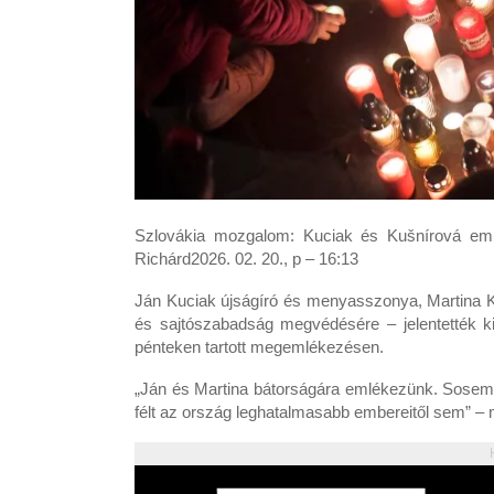
Szlovákia mozgalom: Kuciak és Kušnírová em
Richárd2026. 02. 20., p – 16:13
Ján Kuciak újságíró és menyasszonya, Martina K
és sajtószabadság megvédésére – jelentették k
pénteken tartott megemlékezésen.
„Ján és Martina bátorságára emlékezünk. Sosem 
félt az ország leghatalmasabb embereitől sem” – 