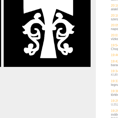
20:1
alakí
20:1
szer
20:0
nap
20:0
vízk
19:5
Chopr
19:4
19:4
bara
19:3
KUR
19:3
legn
19:3
törté
19:2
UJS
19:2
sváb