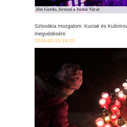
Jön Gordo, beveszi a budai Várat
Szlovákia mozgalom: Kuciak és Kušníro
megvédésére
2026-02-20 16:13