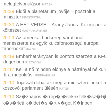
melegfelvonuláson
MA7.SK
20:39
Eldől a planetárium jövője – posztolt a
miniszter
INFOSTART.HU
20:30
A HÉT VERSE – Arany János: Kozmopolit
költészet
MAGYARKURIR.HU
20:29
Az amerikai hadsereg váratlanul
menesztette az egyik kulcsfontosságú európai
tábornokát
MA7.SK
20:19
Emberhátrányban is pontott szerzett a KF
idegenben
UJSZO.COM
20:17
Kell a nő minden előnye a hátrányai nélkül
Itt a megoldás!
FERFIHANG.HU
20:10
Tojással dobálták meg a miniszterelnököt a
koszovói parlament ülésén
MA7.SK
20:10
Sz�znapos �rrep�l�sekre felk�sz�t
k�s�rleti k�ldet�s �rt v�get K�lnben