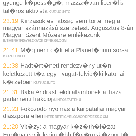
gyenge k�pess�g�, massz�van liber�lis
tal�ros aktivista
KURUC.INFO
22:19
Kínzások és rabság sem törte meg a
magyar származású szerzetest: Augusztus 8-án
Magyar Szent Mózesre emlékezünk
INTERNETFIGYELO.WORDPRESS.COM
21:41
M�g nem d�lt el a Planet�rium sorsa
KURUC.INFO
21:38
Hadt�rt�neti rendezv�ny ut�n
keletkezett t�z egy nyugat-felvid�ki katonai
k�rzetben
KURUC.INFO
21:31
Baka Andrást jelöli államfőnek a Tisza
parlamenti frakciója
INFOSTART.HU
21:23
Fokozódó nyomás a kárpátaljai magyar
diaszpóra ellen
INTERNETFIGYELO.WORDPRESS.COM
21:20
Vit�zy: a magyar k�z�th�l�zat
Eur�pa egyik legink�bb f�v�rosk�zpont�