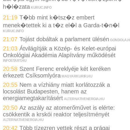
h�l�zata
KURUC.INFO
21:19
T�bb mint k�tsz�z embert
menek�tettek ki a t�z el�l a Garda-t�n�l
KURUC.INFO
21:07
Tojást dobáltak a parlament ülésén
GONDOLA.
21:03
Átvilágítják a Közép- és Kelet-európai
Onkológiai Akadémia Alapítvány működését
INFOSTART.HU
20:58
Szent Ferenc ereklyéje két keréken
érkezett Csíksomlyóra
MAGYARKURIR.HU
20:55
Nem a vízhiány miatt korlátozzák a
locsolást Budapesten, hanem az
energiamegtakarításért
ALTERNATIVENERGIA.HU
20:50
Az aszály az atomerőművet is elérte:
csökkentik a krskói reaktor teljesítményét
ALTERNATIVENERGIA.HU
20:42
Több tízezren vettek részt a prágai