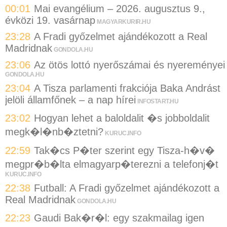
00:01
Mai evangélium – 2026. augusztus 9.,
évközi 19. vasárnap
MAGYARKURIR.HU
23:28
A Fradi győzelmet ajándékozott a Real
Madridnak
GONDOLA.HU
23:06
Az ötös lottó nyerőszámai és nyereményei
GONDOLA.HU
23:04
A Tisza parlamenti frakciója Baka Andrást
jelöli államfőnek – a nap hírei
INFOSTART.HU
23:02
Hogyan lehet a baloldalit �s jobboldalit
megk�l�nb�ztetni?
KURUC.INFO
22:59
Tak�cs P�ter szerint egy Tisza-h�v�
megpr�b�lta elmagyarp�terezni a telefonj�t
KURUC.INFO
22:38
Futball: A Fradi győzelmet ajándékozott a
Real Madridnak
GONDOLA.HU
22:23
Gaudi Bak�r�l: egy szakmailag igen