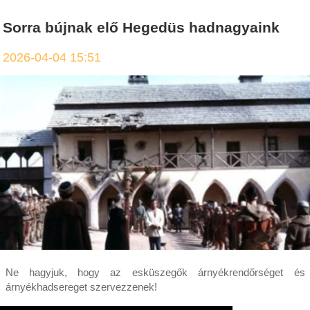
Sorra bújnak elő Hegedüs hadnagyaink
2026-04-04 15:51
Ne hagyjuk, hogy az esküszegők árnyékrendőrséget és
árnyékhadsereget szervezzenek!