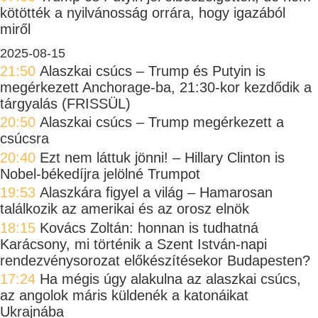
kötötték a nyilvánosság orrára, hogy igazából
miről
2025-08-15
21:50
Alaszkai csúcs – Trump és Putyin is
megérkezett Anchorage-ba, 21:30-kor kezdődik a
tárgyalás (FRISSÜL)
20:50
Alaszkai csúcs – Trump megérkezett a
csúcsra
20:40
Ezt nem láttuk jönni! – Hillary Clinton is
Nobel-békedíjra jelölné Trumpot
19:53
Alaszkára figyel a világ – Hamarosan
találkozik az amerikai és az orosz elnök
18:15
Kovács Zoltán: honnan is tudhatná
Karácsony, mi történik a Szent István-napi
rendezvénysorozat előkészítésekor Budapesten?
17:24
Ha mégis úgy alakulna az alaszkai csúcs,
az angolok máris küldenék a katonáikat
Ukrajnába