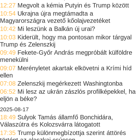
12:27
Megvolt a kémia Putyin és Trump között
10:54
Ukrajna újra megtámadta a
Magyarországra vezető kőolajvezetéket
10:42
Mi leszünk a Balkán új urai?
10:03
Kiderült, hogy ma pontosan mikor tárgyal
Trump és Zelenszkij
09:49
Fekete-Győr András megpróbált külföldre
menekülni
09:07
Merényletet akartak elkövetni a Krími híd
ellen
07:08
Zelenszkij megérkezett Washingtonba
06:52
Mi lesz az ukrán zászlós profilképekkel, ha
eljön a béke?
2025-08-17
18:49
Sulyok Tamás államfő Bonchidára,
Válaszútra és Kolozsvárra látogatott
17:35
Trump különmegbízottja szerint áttörés
történt az alaszkai csúcson