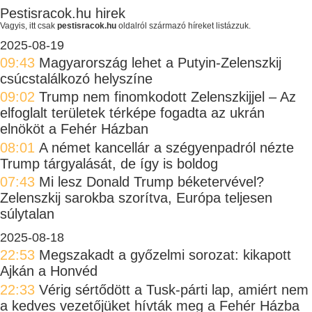
Pestisracok.hu hirek
Vagyis, itt csak
pestisracok.hu
oldalról származó híreket listázzuk.
2025-08-19
09:43
Magyarország lehet a Putyin-Zelenszkij
csúcstalálkozó helyszíne
09:02
Trump nem finomkodott Zelenszkijjel – Az
elfoglalt területek térképe fogadta az ukrán
elnököt a Fehér Házban
08:01
A német kancellár a szégyenpadról nézte
Trump tárgyalását, de így is boldog
07:43
Mi lesz Donald Trump béketervével?
Zelenszkij sarokba szorítva, Európa teljesen
súlytalan
2025-08-18
22:53
Megszakadt a győzelmi sorozat: kikapott
Ajkán a Honvéd
22:33
Vérig sértődött a Tusk-párti lap, amiért nem
a kedves vezetőjüket hívták meg a Fehér Házba