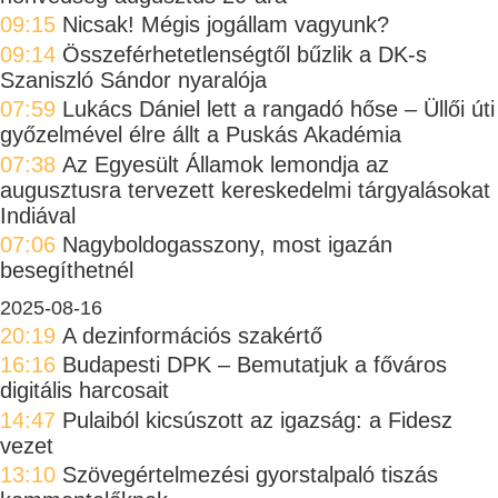
09:15
Nicsak! Mégis jogállam vagyunk?
09:14
Összeférhetetlenségtől bűzlik a DK-s
Szaniszló Sándor nyaralója
07:59
Lukács Dániel lett a rangadó hőse – Üllői úti
győzelmével élre állt a Puskás Akadémia
07:38
Az Egyesült Államok lemondja az
augusztusra tervezett kereskedelmi tárgyalásokat
Indiával
07:06
Nagyboldogasszony, most igazán
besegíthetnél
2025-08-16
20:19
A dezinformációs szakértő
16:16
Budapesti DPK – Bemutatjuk a főváros
digitális harcosait
14:47
Pulaiból kicsúszott az igazság: a Fidesz
vezet
13:10
Szövegértelmezési gyorstalpaló tiszás