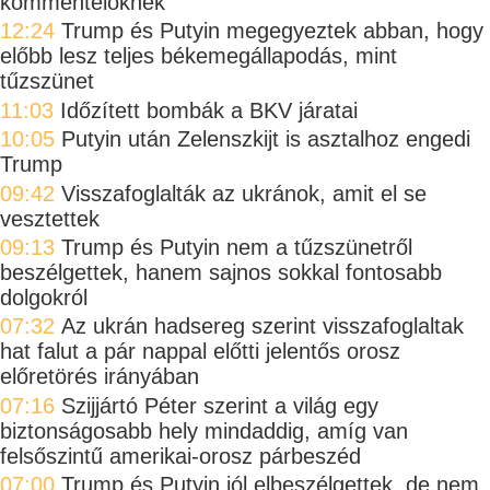
kommentelőknek
12:24
Trump és Putyin megegyeztek abban, hogy
előbb lesz teljes békemegállapodás, mint
tűzszünet
11:03
Időzített bombák a BKV járatai
10:05
Putyin után Zelenszkijt is asztalhoz engedi
Trump
09:42
Visszafoglalták az ukránok, amit el se
vesztettek
09:13
Trump és Putyin nem a tűzszünetről
beszélgettek, hanem sajnos sokkal fontosabb
dolgokról
07:32
Az ukrán hadsereg szerint visszafoglaltak
hat falut a pár nappal előtti jelentős orosz
előretörés irányában
07:16
Szijjártó Péter szerint a világ egy
biztonságosabb hely mindaddig, amíg van
felsőszintű amerikai-orosz párbeszéd
07:00
Trump és Putyin jól elbeszélgettek, de nem