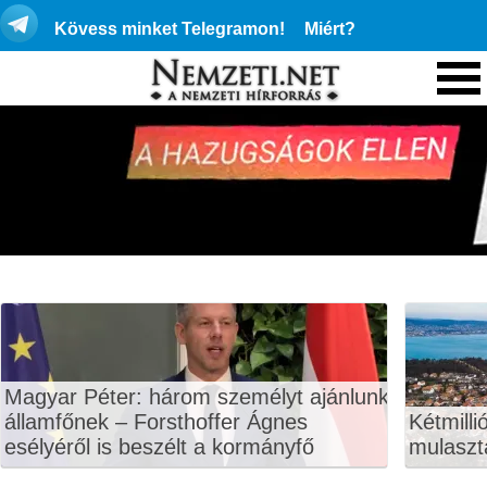
Kövess minket Telegramon!
Miért?
Magyar Péter: három személyt ajánlunk
államfőnek – Forsthoffer Ágnes
Kétmilli
esélyéről is beszélt a kormányfő
mulaszt