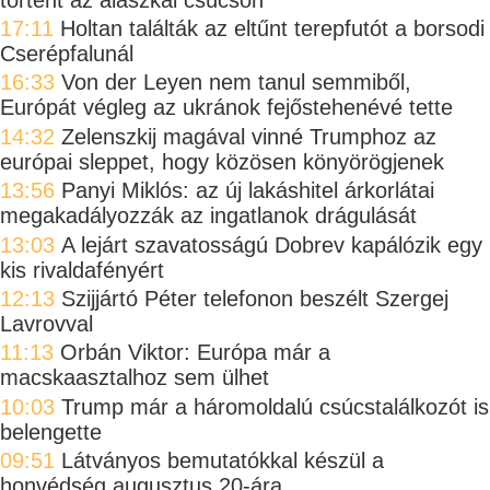
17:11
Holtan találták az eltűnt terepfutót a borsodi
Cserépfalunál
16:33
Von der Leyen nem tanul semmiből,
Európát végleg az ukránok fejőstehenévé tette
14:32
Zelenszkij magával vinné Trumphoz az
európai sleppet, hogy közösen könyörögjenek
13:56
Panyi Miklós: az új lakáshitel árkorlátai
megakadályozzák az ingatlanok drágulását
13:03
A lejárt szavatosságú Dobrev kapálózik egy
kis rivaldafényért
12:13
Szijjártó Péter telefonon beszélt Szergej
Lavrovval
11:13
Orbán Viktor: Európa már a
macskaasztalhoz sem ülhet
10:03
Trump már a háromoldalú csúcstalálkozót is
belengette
09:51
Látványos bemutatókkal készül a
honvédség augusztus 20-ára