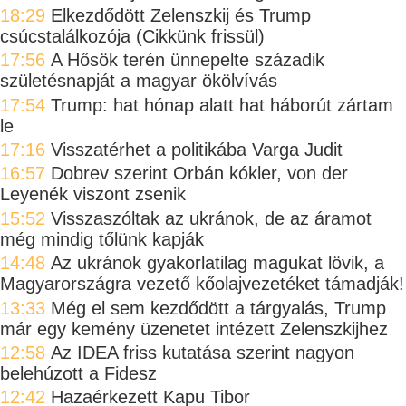
18:29
Elkezdődött Zelenszkij és Trump
csúcstalálkozója (Cikkünk frissül)
17:56
A Hősök terén ünnepelte századik
születésnapját a magyar ökölvívás
17:54
Trump: hat hónap alatt hat háborút zártam
le
17:16
Visszatérhet a politikába Varga Judit
16:57
Dobrev szerint Orbán kókler, von der
Leyenék viszont zsenik
15:52
Visszaszóltak az ukránok, de az áramot
még mindig tőlünk kapják
14:48
Az ukránok gyakorlatilag magukat lövik, a
Magyarországra vezető kőolajvezetéket támadják!
13:33
Még el sem kezdődött a tárgyalás, Trump
már egy kemény üzenetet intézett Zelenszkijhez
12:58
Az IDEA friss kutatása szerint nagyon
belehúzott a Fidesz
12:42
Hazaérkezett Kapu Tibor