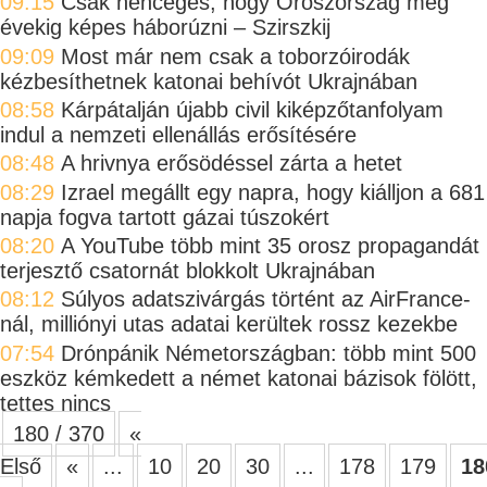
09:15
Csak hencegés, hogy Oroszország még
évekig képes háborúzni – Szirszkij
09:09
Most már nem csak a toborzóirodák
kézbesíthetnek katonai behívót Ukrajnában
08:58
Kárpátalján újabb civil kiképzőtanfolyam
indul a nemzeti ellenállás erősítésére
08:48
A hrivnya erősödéssel zárta a hetet
08:29
Izrael megállt egy napra, hogy kiálljon a 681
napja fogva tartott gázai túszokért
08:20
A YouTube több mint 35 orosz propagandát
terjesztő csatornát blokkolt Ukrajnában
08:12
Súlyos adatszivárgás történt az AirFrance-
nál, milliónyi utas adatai kerültek rossz kezekbe
07:54
Drónpánik Németországban: több mint 500
eszköz kémkedett a német katonai bázisok fölött,
tettes nincs
180 / 370
«
Első
«
...
10
20
30
...
178
179
18