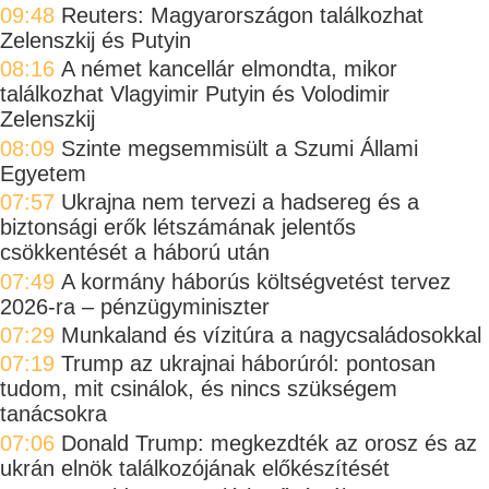
09:48
Reuters: Magyarországon találkozhat
Zelenszkij és Putyin
08:16
A német kancellár elmondta, mikor
találkozhat Vlagyimir Putyin és Volodimir
Zelenszkij
08:09
Szinte megsemmisült a Szumi Állami
Egyetem
07:57
Ukrajna nem tervezi a hadsereg és a
biztonsági erők létszámának jelentős
csökkentését a háború után
07:49
A kormány háborús költségvetést tervez
2026-ra – pénzügyminiszter
07:29
Munkaland és vízitúra a nagycsaládosokkal
07:19
Trump az ukrajnai háborúról: pontosan
tudom, mit csinálok, és nincs szükségem
tanácsokra
07:06
Donald Trump: megkezdték az orosz és az
ukrán elnök találkozójának előkészítését