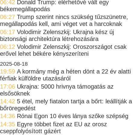
06:42
Donald Trump: elérhetővé vált egy
békemegállapodás
06:27
Trump szerint nincs szükség tűzszünetre,
megállapodás kell, ami véget vet a harcoknak
06:17
Volodimir Zelenszkij: Ukrajna kész új
biztonsági architektúra létrehozására
06:12
Volodimir Zelenszkij: Oroszországot csak
erővel lehet békére kényszeríteni
2025-08-18
19:59
A kormány még a héten dönt a 22 év alatti
férfiak külföldre utazásáról
17:06
Ukrajna: 5000 hrivnya támogatás az
elsősöknek
14:42
5 étel, mely fiatalon tartja a bőrt: leállítják a
bőröregedést
14:36
Rónai Egon 10 éves lánya szőke szépség
14:35
Egyre többet fizet az EU az orosz
cseppfolyósított gázért