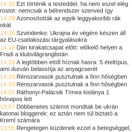
14:32
Ezt történik a testeddel, ha nem eszel elég
rostot: nemcsak a bélrendszer szenved így
14:29
Azonosították az egyik leggyakoribb rák
okát
14:26
Szviridenko: Ukrajna év végére készen áll
az EU-csatlakozási tárgyalásokra
14:19
Dán kirakatcsapat előtt: előkelő helyen a
Fradi a klubvilágranglistán
14:15
A legtöbben ettől híznak hasra: 5 ételtípus,
ami durván belassítja az anyagcserét
14:10
Rénszarvasok pusztulnak a finn hőségben
14:10
Rénszarvasok pusztulnak a finn hőségben
14:01
Ráthonyi-Palácsik Tímea kislánya 1
hónapos lett
13:57
Döbbenetes számot mondtak be ukrán
katonai bloggerek: ez aztán nem túl biztató a
Kreml számára
13:55
Rengetegen küzdenek ezzel a betegséggel,