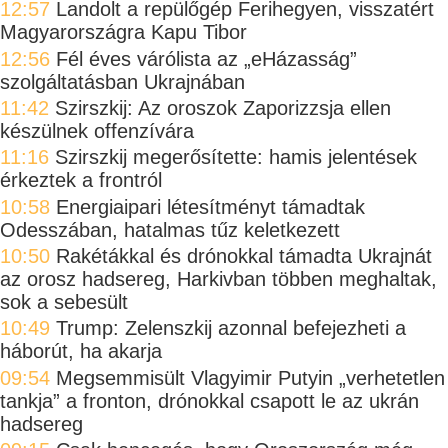
12:57
Landolt a repülőgép Ferihegyen, visszatért
Magyarországra Kapu Tibor
12:56
Fél éves várólista az „eHázasság”
szolgáltatásban Ukrajnában
11:42
Szirszkij: Az oroszok Zaporizzsja ellen
készülnek offenzívára
11:16
Szirszkij megerősítette: hamis jelentések
érkeztek a frontról
10:58
Energiaipari létesítményt támadtak
Odesszában, hatalmas tűz keletkezett
10:50
Rakétákkal és drónokkal támadta Ukrajnát
az orosz hadsereg, Harkivban többen meghaltak,
sok a sebesült
10:49
Trump: Zelenszkij azonnal befejezheti a
háborút, ha akarja
09:54
Megsemmisült Vlagyimir Putyin „verhetetlen
tankja” a fronton, drónokkal csapott le az ukrán
hadsereg