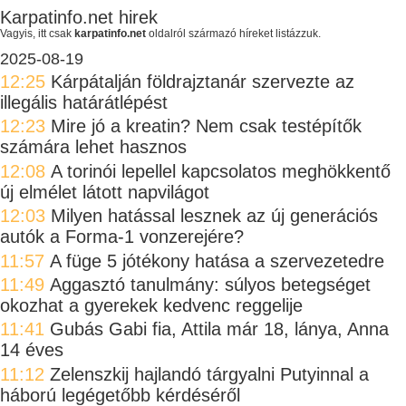
Karpatinfo.net hirek
Vagyis, itt csak
karpatinfo.net
oldalról származó híreket listázzuk.
2025-08-19
12:25
Kárpátalján földrajztanár szervezte az
illegális határátlépést
12:23
Mire jó a kreatin? Nem csak testépítők
számára lehet hasznos
12:08
A torinói lepellel kapcsolatos meghökkentő
új elmélet látott napvilágot
12:03
Milyen hatással lesznek az új generációs
autók a Forma-1 vonzerejére?
11:57
A füge 5 jótékony hatása a szervezetedre
11:49
Aggasztó tanulmány: súlyos betegséget
okozhat a gyerekek kedvenc reggelije
11:41
Gubás Gabi fia, Attila már 18, lánya, Anna
14 éves
11:12
Zelenszkij hajlandó tárgyalni Putyinnal a
háború legégetőbb kérdéséről