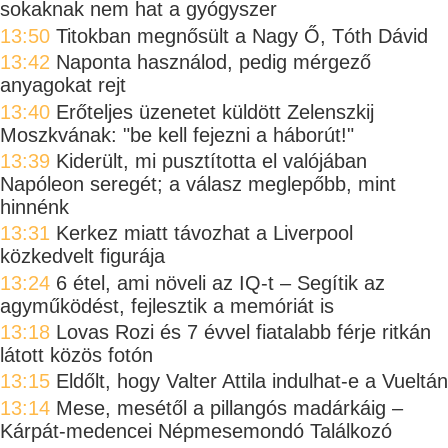
sokaknak nem hat a gyógyszer
13:50
Titokban megnősült a Nagy Ő, Tóth Dávid
13:42
Naponta használod, pedig mérgező
anyagokat rejt
13:40
Erőteljes üzenetet küldött Zelenszkij
Moszkvának: "be kell fejezni a háborút!"
13:39
Kiderült, mi pusztította el valójában
Napóleon seregét; a válasz meglepőbb, mint
hinnénk
13:31
Kerkez miatt távozhat a Liverpool
közkedvelt figurája
13:24
6 étel, ami növeli az IQ-t – Segítik az
agyműködést, fejlesztik a memóriát is
13:18
Lovas Rozi és 7 évvel fiatalabb férje ritkán
látott közös fotón
13:15
Eldőlt, hogy Valter Attila indulhat-e a Vueltán
13:14
Mese, mesétől a pillangós madárkáig –
Kárpát-medencei Népmesemondó Találkozó