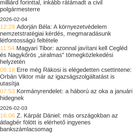
milliárd forinttal, inkább rátámadt a civil
polgármesterre
2026-02-04
12:28
Adorján Béla: A környezetvédelem
nemzetstratégiai kérdés, megmaradásunk
létfontosságú feltétele
11:54
Magyari Tibor: azonnal javítani kell Cegléd
és Nagykőrös „siralmas” tömegközlekedési
helyzetén
08:18
Erre még Rákosi is elégedetten csettintene:
Orbán Viktor már az igazságszolgáltatást is
utasítja
07:53
Kormányrendelet: a háború az oka a januári
hidegnek
2026-02-03
16:06
Z. Kárpát Dániel: más országokban az
átlagbér fölött is elérhető ingyenes
bankszámlacsomag