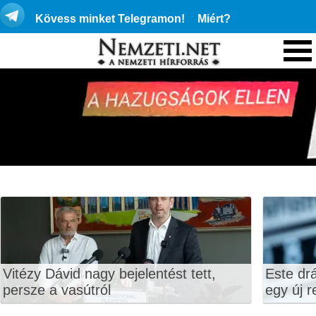
Kövess minket Telegramon!
Miért?
Vitézy Dávid nagy bejelentést tett,
Este dr
persze a vasútról
egy új r