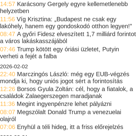
14:57
Karácsony Gergely egyre kellemetlenebb
helyzetben
11:56
Víg Krisztina: „Budapest ne csak egy
lakóhely, hanem egy gondoskodó otthon legyen!”
08:47
A győri Fidesz elveszített 1,7 milliárd forintot
a város lakáskasszájából
07:46
Trump kötött egy óriási üzletet, Putyin
verheti a fejét a falba
2026-02-02
22:40
Marczingós László: még egy EUB-végzés
mondja ki, hogy uniós jogot sért a forintosítás
12:26
Borsos Gyula Zoltán: cél, hogy a fiatalok, a
családok Zalaegerszegen maradjanak
11:36
Megint ingyenpénzre lehet pályázni
08:07
Megszólalt Donald Trump a venezuelai
olajról
07:06
Enyhül a téli hideg, itt a friss előrejelzés