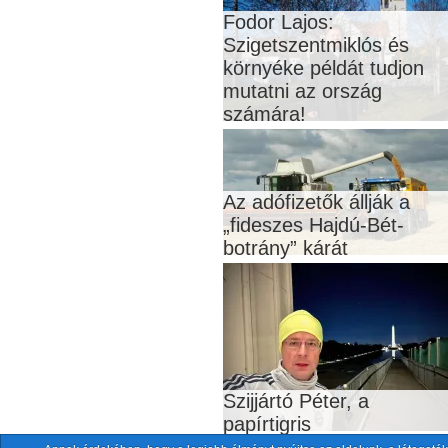
Fodor Lajos:
Szigetszentmiklós és
környéke példát tudjon
mutatni az ország
számára!
Az adófizetők állják a
„fideszes Hajdú-Bét-
botrány” kárát
Szijjártó Péter, a
papírtigris