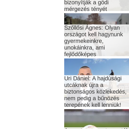
bizonyítják a gödi
mérgezés tényét
Szőllősi Ágnes: Olyan
országot kell hagynunk
gyermekeinkre,
unokáinkra, ami
fejlődőképes
Uri Dániel: A hajdúsági
utcáknak újra a
biztonságos közlekedés,
nem pedig a bűnözés
terepének kell lenniük!