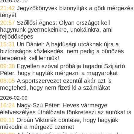
2026-02-10
21:42
Jegyzőkönyvek bizonyítják a gödi mérgezés
tényét
20:57
Szőllősi Ágnes: Olyan országot kell
hagynunk gyermekeinkre, unokáinkra, ami
fejlődőképes
15:31
Uri Dániel: A hajdúsági utcáknak újra a
biztonságos közlekedés, nem pedig a bűnözés
terepének kell lenniük!
09:38
Egyetlen szóval próbálja tagadni Szijjártó
Péter, hogy hagyták mérgezni a magyarokat
08:05
A sportszervezet ezentúl akár azt is
megteheti, hogy nem fizeti ki a számlákat
2026-02-09
16:24
Nagy-Szú Péter: Heves vármegye
életveszélyes úthálózata tönkreteszi az autókat is
09:11
Orbán Viktorék döntése, hogy hagyják
működni a mérgező üzemet