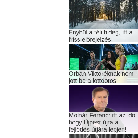
Enyhül a téli hideg, itt a
friss előrejelzés
Orbán Viktoréknak nem
jött be a lottóötös
Molnár Ferenc: itt az idő,
hogy Újpest újra a
fejlődés útjára lépjen!