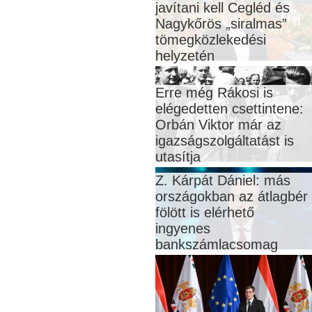
javítani kell Cegléd és
Nagykőrös „siralmas”
tömegközlekedési
helyzetén
Erre még Rákosi is
elégedetten csettintene:
Orbán Viktor már az
igazságszolgáltatást is
utasítja
Z. Kárpát Dániel: más
országokban az átlagbér
fölött is elérhető
ingyenes
bankszámlacsomag