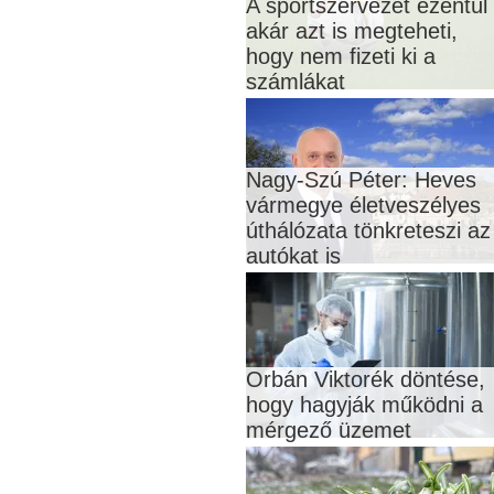
A sportszervezet ezentúl
akár azt is megteheti,
hogy nem fizeti ki a
számlákat
Nagy-Szú Péter: Heves
vármegye életveszélyes
úthálózata tönkreteszi az
autókat is
Orbán Viktorék döntése,
hogy hagyják működni a
mérgező üzemet