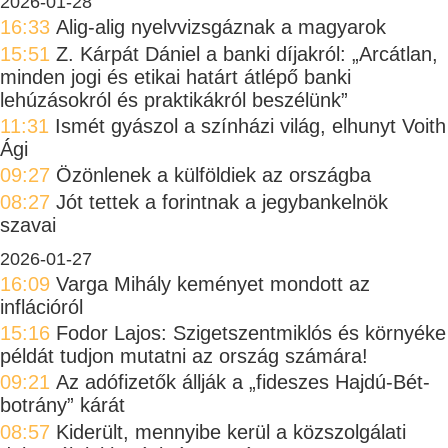
2026-01-28
16:33
Alig-alig nyelvvizsgáznak a magyarok
15:51
Z. Kárpát Dániel a banki díjakról: „Arcátlan,
minden jogi és etikai határt átlépő banki
lehúzásokról és praktikákról beszélünk”
11:31
Ismét gyászol a színházi világ, elhunyt Voith
Ági
09:27
Özönlenek a külföldiek az országba
08:27
Jót tettek a forintnak a jegybankelnök
szavai
2026-01-27
16:09
Varga Mihály keményet mondott az
inflációról
15:16
Fodor Lajos: Szigetszentmiklós és környéke
példát tudjon mutatni az ország számára!
09:21
Az adófizetők állják a „fideszes Hajdú-Bét-
botrány” kárát
08:57
Kiderült, mennyibe kerül a közszolgálati