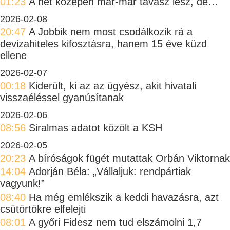
01:23
A hét közepén már-már tavasz lesz, de…
2026-02-08
20:47
A Jobbik nem most csodálkozik rá a
devizahiteles kifosztásra, hanem 15 éve küzd
ellene
2026-02-07
00:18
Kiderült, ki az az ügyész, akit hivatali
visszaéléssel gyanúsítanak
2026-02-06
08:56
Siralmas adatot közölt a KSH
2026-02-05
20:23
A bíróságok fügét mutattak Orbán Viktornak
14:04
Adorján Béla: „Vállaljuk: rendpártiak
vagyunk!”
08:40
Ha még emlékszik a keddi havazásra, azt
csütörtökre elfelejti
08:01
A győri Fidesz nem tud elszámolni 1,7