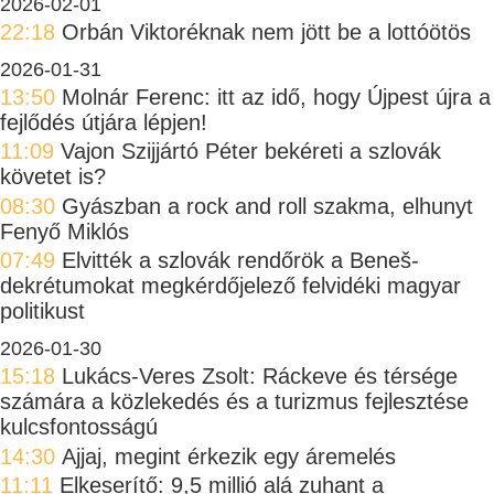
2026-02-01
22:18
Orbán Viktoréknak nem jött be a lottóötös
2026-01-31
13:50
Molnár Ferenc: itt az idő, hogy Újpest újra a
fejlődés útjára lépjen!
11:09
Vajon Szijjártó Péter bekéreti a szlovák
követet is?
08:30
Gyászban a rock and roll szakma, elhunyt
Fenyő Miklós
07:49
Elvitték a szlovák rendőrök a Beneš-
dekrétumokat megkérdőjelező felvidéki magyar
politikust
2026-01-30
15:18
Lukács-Veres Zsolt: Ráckeve és térsége
számára a közlekedés és a turizmus fejlesztése
kulcsfontosságú
14:30
Ajjaj, megint érkezik egy áremelés
11:11
Elkeserítő: 9,5 millió alá zuhant a