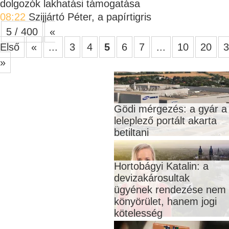
dolgozók lakhatási támogatása
08:22
Szijjártó Péter, a papírtigris
5 / 400
«
Első
«
...
3
4
5
6
7
...
10
20
3
»
Gödi mérgezés: a gyár a
leleplező portált akarta
betiltani
Hortobágyi Katalin: a
devizakárosultak
ügyének rendezése nem
könyörület, hanem jogi
kötelesség