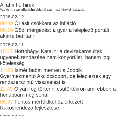
Alfahir.hu hirek
Vagyis, itt csak
alfahir.hu
oldalról származó híreket listázzuk.
2026-02-12
08:49
Óriásit csökkent az infláció
08:19
Gödi mérgezés: a gyár a leleplező portált
akarta betiltani
2026-02-11
15:17
Hortobágyi Katalin: a devizakárosultak
ügyének rendezése nem könyörület, hanem jogi
kötelesség
14:23
Ismét babát mentett a Jobbik
Gyermekmentő Akciócsoport, de lelepleztek egy
rendszerszintű visszaélést is
11:49
Olyan fog történni csütörtökrön ami ebben a
hónapban még soha!
08:37
Fontos mérföldkőhöz érkezett
Rákosrendező fejlesztése