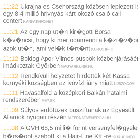
11:22
Ukrajna és Csehország közösen leplezett l
egy 8,4 millió hrivnyás kárt okozó csaló call
centert
KARPATINFO.NET
11:21
Az egy nap ut�n kir�gott Borsa
k�v�ncsi, hogy ki mer odamenni a k�zt�v�b
azok ut�n, ami vel�k t�rt�nt
KURUC.INFO
11:12
Boldog Apor Vilmos püspök közbenjárásáér
imádkoztak Győrben
MAGYARKURIR.HU
11:12
Rendkívüli helyzetet hirdettek két Kassa
környéki községben az ivóvízhiány miatt
UJSZO.COM
11:11
Havasalföld a középkori Balkán hatalmi
rendszerében
MA7.SK
11:09
Súlyos erdőtüzek pusztítanak az Egyesült
Államok nyugati részén
ALTERNATIVENERGIA.HU
11:08
A GVH 68,5 milli� forint versenyfel�gyelet
b�rs�got szabott ki a Hair-Line Kft.-re
KURUC.INFO