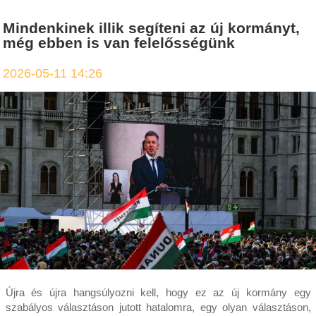
Mindenkinek illik segíteni az új kormányt,
még ebben is van felelősségünk
2026-05-11 14:26
Újra és újra hangsúlyozni kell, hogy ez az új kormány egy
szabályos választáson jutott hatalomra, egy olyan választáson,