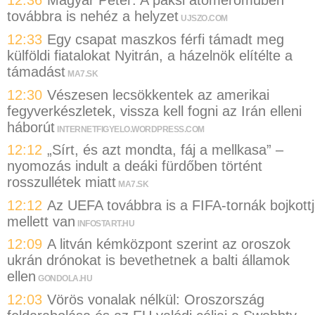
12:36
Magyar Péter: A paksi atomerőműben
továbbra is nehéz a helyzet
UJSZO.COM
12:33
Egy csapat maszkos férfi támadt meg
külföldi fiatalokat Nyitrán, a házelnök elítélte a
támadást
MA7.SK
12:30
Vészesen lecsökkentek az amerikai
fegyverkészletek, vissza kell fogni az Irán elleni
háborút
INTERNETFIGYELO.WORDPRESS.COM
12:12
„Sírt, és azt mondta, fáj a mellkasa” –
nyomozás indult a deáki fürdőben történt
rosszullétek miatt
MA7.SK
12:12
Az UEFA továbbra is a FIFA-tornák bojkott
mellett van
INFOSTART.HU
12:09
A litván kémközpont szerint az oroszok
ukrán drónokat is bevethetnek a balti államok
ellen
GONDOLA.HU
12:03
Vörös vonalak nélkül: Oroszország