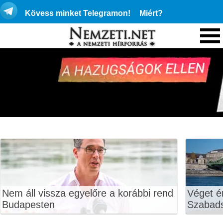
Kövess minket Telegramon!
Miért?
Nem áll vissza egyelőre a korábbi rend
Véget ér
Budapesten
Szabads