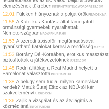
feldarabolása és az EU valódi céljai a Swebbtv
elemzésének tükrében
INTERNETFIGYELO.WORDPRESS.COM
12:01
Füleken hiányoznak a polgárőrök
FELVIDEK.MA
11:56
A Katolikus Karitász által támogatott
ormánsági gyermekek nyaralhattak
Németországban
MAGYARKURIR.HU
11:53
A szeredi taxisofőr megtámadásával
gyanúsítható fiatalokat keresi a rendőrség
MA7.SK
11:52
Botrány Dél-Koreában, erotikus masszázst
biztosítottak a játékvezetőknek
UJSZO.COM
11:48
Rodri állítólag a Real Madrid helyett a
Barcelonát választotta
INFOSTART.HU
11:38
A belügy sem tudja, milyen kamerákat
rendelt? Matúš Šutaj Eštok az NBÚ-tól kér
szakvéleményt
UJSZO.COM
11:36
Zajlik a vizsgálat és az átvilágítás a
közmédiánál
INFOSTART.HU