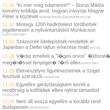
11:35
“Ki mer még odamenni?” – Borsa Miklós
kemény kritikája arról, hogyan irányítja Magyar
Péter a köztévét
INTERNETFIGYELO.WORDPRESS.COM
11:32
Mintegy 1200 hadkötelest törölhettek
jogellenesen a nyilvántartásból Munkácson
KARPATINFO.NET
11:32
Százezrek kitelepítését rendelték el
Japánban a Delfin tájfun érkezése miatt
MA7.SK
11:28
V�dat emeltek a "l�gos orvos" �ldozat�
meg�l�ssel fenyeget� f�rfi ellen
KURUC.INFO
11:26
Életveszélyre figyelmeztetnek a Sziget
fesztivál szervezői
UJSZO.COM
11:25
Egyelőre garázdaságként kezeli a
rendőrség a külföldiek elleni nyitrai támadást
UJSZO.COM
11:24
Nem áll vissza egyelőre a korábbi rend
Budapesten
INFOSTART.HU