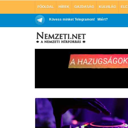
FŐOLDAL
HÍREK
GAZDASÁG
KÜLVILÁG
ELC
Kövess minket Telegramon!
Miért?