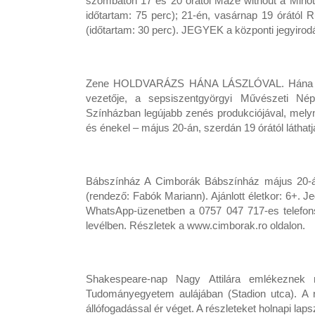
szombaton 17 és 20 órától Maze without a Minotau
időtartam: 75 perc); 21-én, vasárnap 19 órától 
(időtartam: 30 perc). JEGYEK a központi jegyirodá
Zene HOLDVARÁZS HÁNA LÁSZLÓVAL. Hána Lászl
vezetője, a sepsiszentgyörgyi Művészeti Nép
Színházban legújabb zenés produkciójával, melyn
és énekel – május 20-án, szerdán 19 órától látha
Bábszínház A Cimborák Bábszínház május 20-án
(rendező: Fabók Mariann). Ajánlott életkor: 6+. J
WhatsApp-üzenetben a 0757 047 717-es telefo
levélben. Részletek a www.cimborak.ro oldalon.
Shakespeare-nap Nagy Attilára emlékeznek 
Tudományegyetem aulájában (Stadion utca). A r
állófogadással ér véget. A részleteket holnapi la