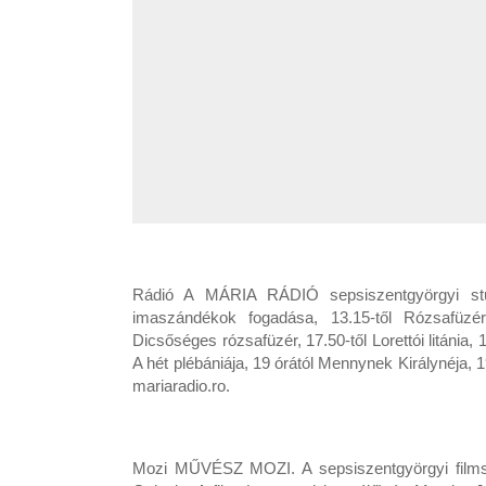
Rádió A MÁRIA RÁDIÓ sepsiszentgyörgyi stúd
imaszándékok fogadása, 13.15-től Rózsafüzér
Dicsőséges rózsafüzér, 17.50-től Lorettói litánia
A hét plébániája, 19 órától Mennynek Királynéja, 1
mariaradio.ro.
Mozi MŰVÉSZ MOZI. A sepsiszentgyörgyi filmsz