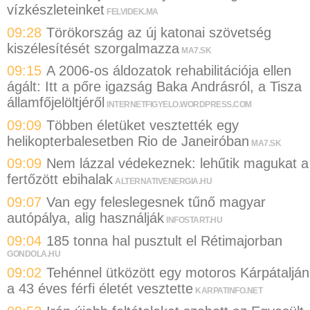
vízkészleteinket
FELVIDEK.MA
09:28
Törökország az új katonai szövetség
kiszélesítését szorgalmazza
MA7.SK
09:15
A 2006-os áldozatok rehabilitációja ellen
ágált: Itt a pőre igazság Baka Andrásról, a Tisza
államfőjelöltjéről
INTERNETFIGYELO.WORDPRESS.COM
09:09
Többen életüket vesztették egy
helikopterbalesetben Rio de Janeiróban
MA7.SK
09:09
Nem lázzal védekeznek: lehűtik magukat a
fertőzött ebihalak
ALTERNATIVENERGIA.HU
09:07
Van egy feleslegesnek tűnő magyar
autópálya, alig használják
INFOSTART.HU
09:04
185 tonna hal pusztult el Rétimajorban
GONDOLA.HU
09:02
Tehénnel ütközött egy motoros Kárpátalján
a 43 éves férfi életét vesztette
KARPATINFO.NET