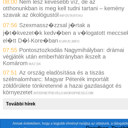
08:00
Nem lesz kevesebb víz, de az
otthonunkban is meg kell tudni tartani – kemény
szavak az ökológustól
INFOSTART.HU
07:56
Szexmassz�zzsal j�rtak a
j�t�kvezet�k kedv�ben a v�logatott meccse
el�tt D�l-Kore�ban
KURUC.INFO
07:55
Pontosztozkodás Nagymihályban: drámai
végjáték után emberhátrányban ikszelt a
Komárom
MA7.SK
07:51
Az ország eladósítása és a tiszás
szélmalomharc: Magyar Péterék importált
zöldőrülete tönkretenné a hazai gazdaságot és
környezetet
INTERNETFIGYELO.WORDPRESS.COM
További hírek
Annak érdekében, hogy a legjobb élményt nyújtsa az oldalunk, a látogatók
A fentiekkel együtt összesen
118 oldalt
szemlézünk.