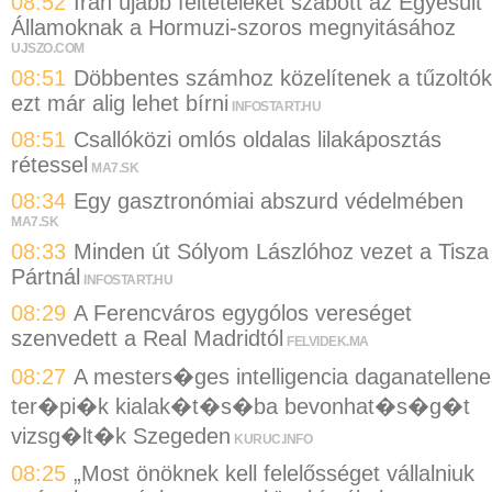
08:52
Irán újabb feltételeket szabott az Egyesült
Államoknak a Hormuzi-szoros megnyitásához
UJSZO.COM
08:51
Döbbentes számhoz közelítenek a tűzoltók
ezt már alig lehet bírni
INFOSTART.HU
08:51
Csallóközi omlós oldalas lilakáposztás
rétessel
MA7.SK
08:34
Egy gasztronómiai abszurd védelmében
MA7.SK
08:33
Minden út Sólyom Lászlóhoz vezet a Tisza
Pártnál
INFOSTART.HU
08:29
A Ferencváros egygólos vereséget
szenvedett a Real Madridtól
FELVIDEK.MA
08:27
A mesters�ges intelligencia daganatellene
ter�pi�k kialak�t�s�ba bevonhat�s�g�t
vizsg�lt�k Szegeden
KURUC.INFO
08:25
„Most önöknek kell felelősséget vállalniuk