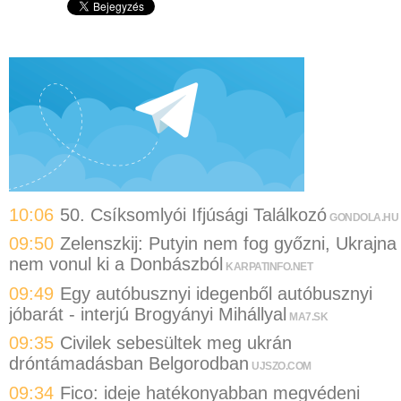
10:06
50. Csíksomlyói Ifjúsági Találkozó
GONDOLA.HU
09:50
Zelenszkij: Putyin nem fog győzni, Ukrajna
nem vonul ki a Donbászból
KARPATINFO.NET
09:49
Egy autóbusznyi idegenből autóbusznyi
jóbarát - interjú Brogyányi Mihállyal
MA7.SK
09:35
Civilek sebesültek meg ukrán
dróntámadásban Belgorodban
UJSZO.COM
09:34
Fico: ideje hatékonyabban megvédeni