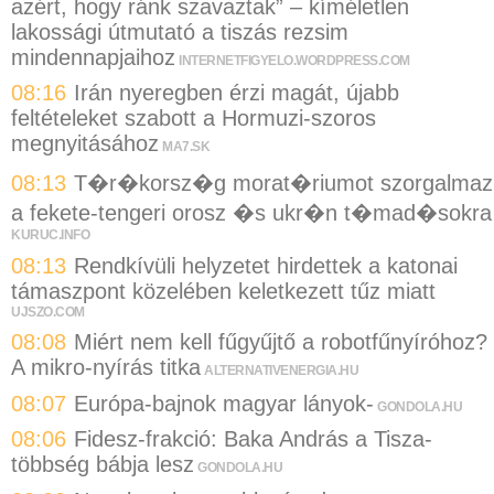
azért, hogy ránk szavaztak” – kíméletlen
lakossági útmutató a tiszás rezsim
mindennapjaihoz
INTERNETFIGYELO.WORDPRESS.COM
08:16
Irán nyeregben érzi magát, újabb
feltételeket szabott a Hormuzi-szoros
megnyitásához
MA7.SK
08:13
T�r�korsz�g morat�riumot szorgalmaz
a fekete-tengeri orosz �s ukr�n t�mad�sokra
KURUC.INFO
08:13
Rendkívüli helyzetet hirdettek a katonai
támaszpont közelében keletkezett tűz miatt
UJSZO.COM
08:08
Miért nem kell fűgyűjtő a robotfűnyíróhoz?
A mikro-nyírás titka
ALTERNATIVENERGIA.HU
08:07
Európa-bajnok magyar lányok-
GONDOLA.HU
08:06
Fidesz-frakció: Baka András a Tisza-
többség bábja lesz
GONDOLA.HU