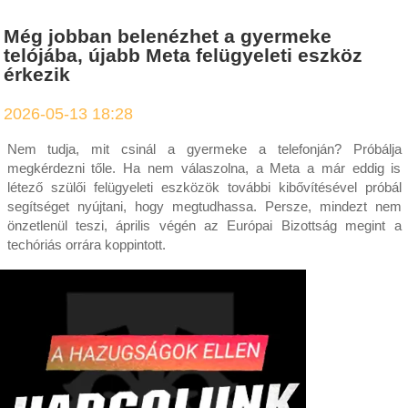
Még jobban belenézhet a gyermeke
telójába, újabb Meta felügyeleti eszköz
érkezik
2026-05-13 18:28
Nem tudja, mit csinál a gyermeke a telefonján? Próbálja
megkérdezni tőle. Ha nem válaszolna, a Meta a már eddig is
létező szülői felügyeleti eszközök további kibővítésével próbál
segítséget nyújtani, hogy megtudhassa. Persze, mindezt nem
önzetlenül teszi, április végén az Európai Bizottság megint a
techóriás orrára koppintott.