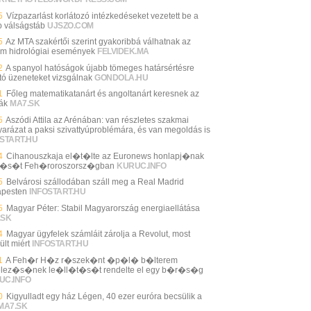
5
Vízpazarlást korlátozó intézkedéseket vezetett be a
b válságstáb
UJSZO.COM
5
Az MTA szakértői szerint gyakoribbá válhatnak az
ém hidrológiai események
FELVIDEK.MA
2
A spanyol hatóságok újabb tömeges határsértésre
ató üzeneteket vizsgálnak
GONDOLA.HU
1
Főleg matematikatanárt és angoltanárt keresnek az
lák
MA7.SK
5
Aszódi Attila az Arénában: van részletes szakmai
arázat a paksi szivattyúproblémára, és van megoldás is
START.HU
4
Cihanouszkaja el�t�lte az Euronews honlapj�nak
lt�s�t Feh�roroszorsz�gban
KURUC.INFO
5
Belvárosi szállodában száll meg a Real Madrid
pesten
INFOSTART.HU
5
Magyar Péter: Stabil Magyarország energiaellátása
.SK
4
Magyar ügyfelek számláit zárolja a Revolut, most
ült miért
INFOSTART.HU
1
A Feh�r H�z r�szek�nt �p�l� b�lterem
telez�s�nek le�ll�t�s�t rendelte el egy b�r�s�g
UC.INFO
0
Kigyulladt egy ház Légen, 40 ezer euróra becsülik a
MA7.SK