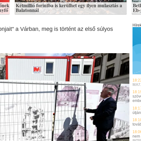
főnek
Kétmillió forintba is kerülhet egy ilyen mulasztás a
Bet
nyfő
Balatonnál
Eb-
Híre
jait" a Várban, meg is történt az első súlyos
18:2
MA7
18:1
szöv
embe
18:1
útjá
18:1
tová
18:0
nem t
INT