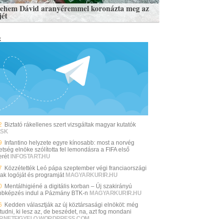
lehem Dávid aranyéremmel koronázta meg az
jét
k
2
Biztató rákellenes szert vizsgáltak magyar kutatók
.SK
9
Infantino helyzete egyre kínosabb: most a norvég
etség elnöke szólította fel lemondásra a FIFA első
rét
INFOSTART.HU
7
Közzétették Leó pápa szeptember végi franciaországi
nak logóját és programját
MAGYARKURIR.HU
0
Mentálhigiéné a digitális korban – Új szakirányú
bbképzés indul a Pázmány BTK-n
MAGYARKURIR.HU
6
Kedden választják az új köztársasági elnököt: még
udni, ki lesz az, de beszédet, na, azt fog mondani
ERNETFIGYELO.WORDPRESS.COM