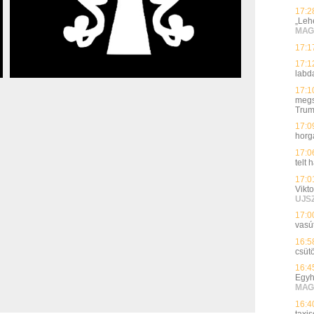
17:2
„Leh
MAG
17:1
17:1
labd
17:1
megs
Tru
17:0
horg
17:0
telt
17:0
Vikto
UJS
17:0
vasút
16:5
csüt
16:4
Egyh
MAG
16:4