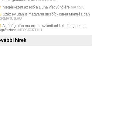
sofőr megtámadásával
UJSZO.COM
7
Megérkezett az eső a Duna vízgyűjtőjére
MA7.SK
6
Száz év után is magyarul dicsőítik Istent Montréalban
ORMATUS.HU
5
A hőség után ma erre is számítani kell, főleg a keleti
ágrészben
INFOSTART.HU
vábbi hírek