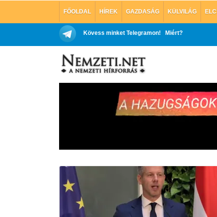
FŐOLDAL
HÍREK
GAZDASÁG
KÜLVILÁG
ELC
Kövess minket Telegramon!
Miért?