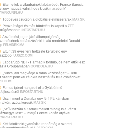
8
Eltemették a világbajnok labdarúgót, Franco Baresit:
et úgy naggyá válni, hogy kicsik maradunk”
YARKURIR.HU
7
Többéves csúcson a globális élelmiszerárak
MA7.SK
2
Pénzbírságot és más büntetést is kapott a ZTE
arúgócsapata
INFOSTART.HU
0
A születési jogon járó állampolgárság
zerzésének korlátozásáról írt alá rendeletet Donald
mp
FELVIDEK.MA
9
Eltűnt 39 éves férfi holtteste került elő egy
ásztóból
UJSZO.COM
6
Labdarúgó NB I - Harmadik forduló, de nem ettől lesz
 ház a Groupamában
GONDOLA.HU
1
„Nincs, aki megvédje a roma közösséget” – Teru
r szerint politikai célokra használták fel a családokat
ZO.COM
0
Fontos ígéret hangzott el a Gyált érintő
fejlesztésről
INFOSTART.HU
8
Úszni ment a Dunába egy férfi Párkányban
örtökön, azóta keresik
MA7.SK
5
„Szűk hazám a Kármel mellett mindig is a Pécsi
ázmegye lesz” – Interjú Fekete Zoltán atyával
YARKURIR.HU
0
Két fiatalkorút gyanúsít a rendőrség a szeredi