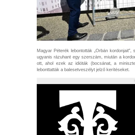
Magyar Péterék lebontották „Orbán kordonjait”, 
ugyanis rázuhant egy szerszám, miután a kor
ott, ahol ezek az idióták (bocsánat, a miniszt
lebonttatták a balesetveszélyt jelző kerítéseket.