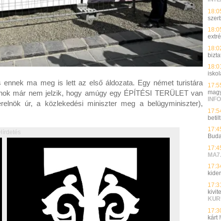
18:0
szer
18:0
extr
18:0
bizt
18:0
isko
s ennek ma meg is lett az első áldozata. Egy német turistára
17:5
magy
donok már nem jelzik, hogy amúgy egy ÉPÍTÉSI TERÜLET van
INFO
erelnök úr, a közlekedési miniszter meg a belügyminiszter),
17:5
beti
17:4
Hírdetés
Buda
17:4
MA7
17:3
kider
17:3
kivi
KUR
17:3
kárt