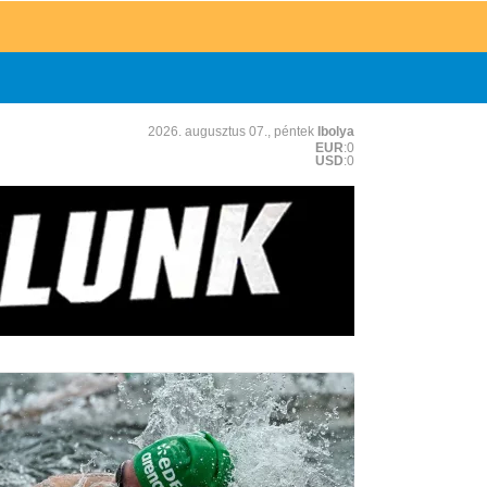
2026. augusztus 07., péntek
Ibolya
EUR
:0
USD
:0