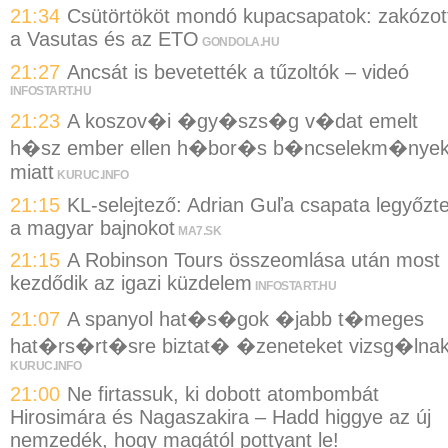
21:34
Csütörtököt mondó kupacsapatok: zakózot
a Vasutas és az ETO
GONDOLA.HU
21:27
Ancsát is bevetették a tűzoltók – videó
INFOSTART.HU
21:23
A koszov�i �gy�szs�g v�dat emelt
h�sz ember ellen h�bor�s b�ncselekm�nye
miatt
KURUC.INFO
21:15
KL-selejtező: Adrian Guľa csapata legyőzt
a magyar bajnokot
MA7.SK
21:15
A Robinson Tours összeomlása után most
kezdődik az igazi küzdelem
INFOSTART.HU
21:07
A spanyol hat�s�gok �jabb t�meges
hat�rs�rt�sre biztat� �zeneteket vizsg�lna
KURUC.INFO
21:00
Ne firtassuk, ki dobott atombombát
Hirosimára és Nagaszakira – Hadd higgye az új
nemzedék, hogy magától pottyant le!