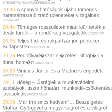
INTERNETFIGYELO.WORDPRESS.COM
20:45
A spanyol hatóságok újabb tömeges
határsértésre biztató üzeneteket vizsgálnak
UJSZO.COM
20:44
Tömeges rosszullétek miatt kiürítették a
deáki fürdőt – a rendőrség vizsgálódik
UJSZO.COM
20:35
Teljes híd- és rakpartzár jön pénteken
Budapesten
INFOSTART.HU
20:28
Pedofilvad�szat-el�zetes: kifogt�k a
dunai hom�rt
KURUC.INFO
20:23
Vinícius Júnior és a Madrid is engedett
INFOSTART.HU
20:11
Hőség – Ősrégiek a munkavédelmi
szabályok, tiszta hőhatárt, munkaidő-csökkentést
javasolnak
INFOSTART.HU
20:09
„Már írni sincs kedvem”… Beszélgetés
Stoffán Györggyel a magyarságról és a világról