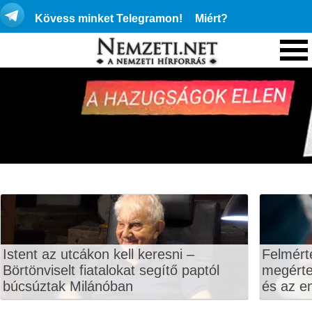
Kövess minket Telegramon!
Miért?
Istent az utcákon kell keresni –
Felmért
Börtönviselt fiatalokat segítő paptól
megértet
búcsúztak Milánóban
és az en