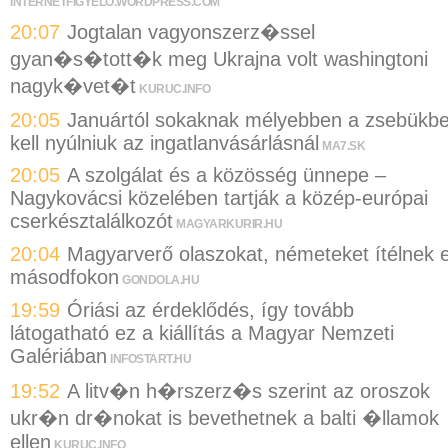
INTERNETFIGYELO.WORDPRESS.COM
20:07
Jogtalan vagyonszerz�ssel
gyan�s�tott�k meg Ukrajna volt washingtoni
nagyk�vet�t
KURUC.INFO
20:05
Januártól sokaknak mélyebben a zsebükb
kell nyúlniuk az ingatlanvásárlásnál
MA7.SK
20:05
A szolgálat és a közösség ünnepe –
Nagykovácsi közelében tartják a közép-európai
cserkésztalálkozót
MAGYARKURIR.HU
20:04
Magyarverő olaszokat, németeket ítélnek e
másodfokon
GONDOLA.HU
19:59
Óriási az érdeklődés, így tovább
látogatható ez a kiállítás a Magyar Nemzeti
Galériában
INFOSTART.HU
19:52
A litv�n h�rszerz�s szerint az oroszok
ukr�n dr�nokat is bevethetnek a balti �llamok
ellen
KURUC.INFO