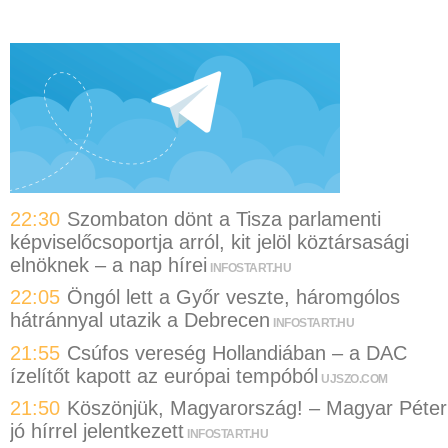
22:30
Szombaton dönt a Tisza parlamenti
képviselőcsoportja arról, kit jelöl köztársasági
elnöknek – a nap hírei
INFOSTART.HU
22:05
Öngól lett a Győr veszte, háromgólos
hátránnyal utazik a Debrecen
INFOSTART.HU
21:55
Csúfos vereség Hollandiában – a DAC
ízelítőt kapott az európai tempóból
UJSZO.COM
21:50
Köszönjük, Magyarország! – Magyar Péter
jó hírrel jelentkezett
INFOSTART.HU