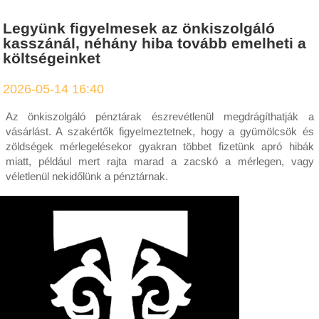
Legyünk figyelmesek az önkiszolgáló
kasszánál, néhány hiba tovább emelheti a
költségeinket
2026-05-14 16:40
Az önkiszolgáló pénztárak észrevétlenül megdrágíthatják a
vásárlást. A szakértők figyelmeztetnek, hogy a gyümölcsök és
zöldségek mérlegelésekor gyakran többet fizetünk apró hibák
miatt, például mert rajta marad a zacskó a mérlegen, vagy
véletlenül nekidőlünk a pénztárnak.