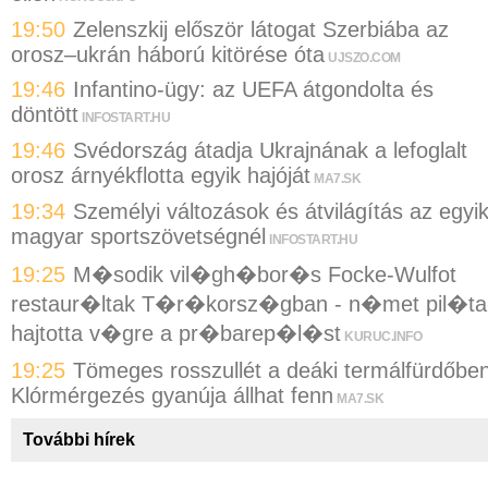
19:50
Zelenszkij először látogat Szerbiába az
orosz–ukrán háború kitörése óta
UJSZO.COM
19:46
Infantino-ügy: az UEFA átgondolta és
döntött
INFOSTART.HU
19:46
Svédország átadja Ukrajnának a lefoglalt
orosz árnyékflotta egyik hajóját
MA7.SK
19:34
Személyi változások és átvilágítás az egyi
magyar sportszövetségnél
INFOSTART.HU
19:25
M�sodik vil�gh�bor�s Focke-Wulfot
restaur�ltak T�r�korsz�gban - n�met pil�ta
hajtotta v�gre a pr�barep�l�st
KURUC.INFO
19:25
Tömeges rosszullét a deáki termálfürdőben
Klórmérgezés gyanúja állhat fenn
MA7.SK
További hírek