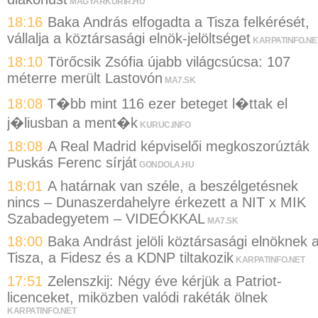
MAGYARKURIR.HU
18:16
Baka András elfogadta a Tisza felkérését,
vállalja a köztársasági elnök-jelöltséget
KARPATINFO.NE
18:10
Törőcsik Zsófia újabb világcsúcsa: 107
méterre merült Lastovón
MA7.SK
18:08
T�bb mint 116 ezer beteget l�ttak el
j�liusban a ment�k
KURUC.INFO
18:08
A Real Madrid képviselői megkoszorúzták
Puskás Ferenc sírját
GONDOLA.HU
18:01
A határnak van széle, a beszélgetésnek
nincs – Dunaszerdahelyre érkezett a NIT x MIK
Szabadegyetem – VIDEÓKKAL
MA7.SK
18:00
Baka Andrást jelöli köztársasági elnöknek 
Tisza, a Fidesz és a KDNP tiltakozik
KARPATINFO.NET
17:51
Zelenszkij: Négy éve kérjük a Patriot-
licenceket, miközben valódi rakéták ölnek
KARPATINFO.NET