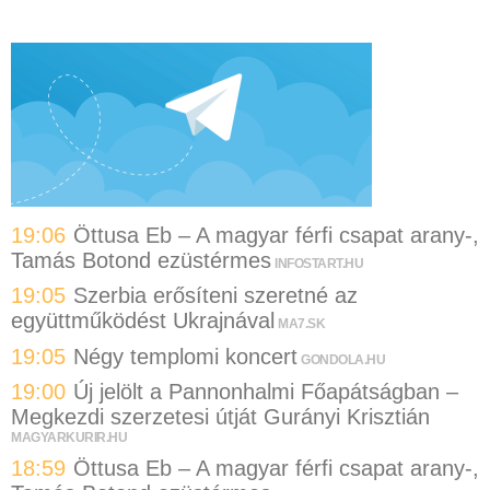
19:06
Öttusa Eb – A magyar férfi csapat arany-,
Tamás Botond ezüstérmes
INFOSTART.HU
19:05
Szerbia erősíteni szeretné az
együttműködést Ukrajnával
MA7.SK
19:05
Négy templomi koncert
GONDOLA.HU
19:00
Új jelölt a Pannonhalmi Főapátságban –
Megkezdi szerzetesi útját Gurányi Krisztián
MAGYARKURIR.HU
18:59
Öttusa Eb – A magyar férfi csapat arany-,