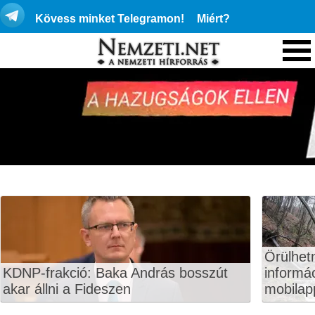
Kövess minket Telegramon!
Miért?
Örülhet
KDNP-frakció: Baka András bosszút
informá
akar állni a Fideszen
mobilapp