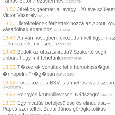
Tamás Botond ezüstérmes
UJSZO.COM
18:56
Játékos geometria, avagy 120 éve születet
Victor Vasarely
MA7.SK
18:50
Illetéktelenek férhettek hozzá az About Yo
vásárlóinak adataihoz
UJSZO.COM
18:43
A nyári hőségben fokozottan kell figyelni a
élelmiszerek minőségére
MA7.SK
18:43
Bedőlt az utazási iroda? Szakértő segít
abban, hogy mit tehetünk
INFOSTART.HU
18:33
T�zezrek vonultak fel a homokoss�got
�nnepelni Pr�g�ban
KURUC.INFO
18:22
Fotót közölt a BKV is a metrós vaddisznóró
INFOSTART.HU
18:22
Rongyos krumplilevessel Nádszegről
MA7.SK
18:20
Egy hivatás beteljesülése és elindulása –
Pappá szentelték Budai János görögkatolikus
diakónust