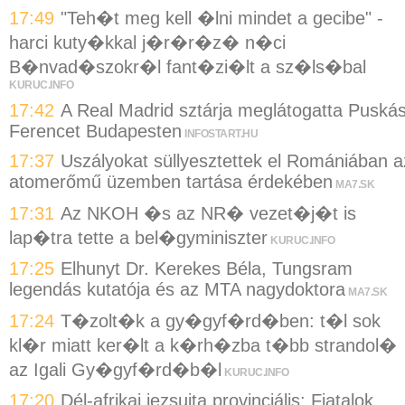
17:49
"Teh�t meg kell �lni mindet a gecibe" -
harci kuty�kkal j�r�r�z� n�ci
B�nvad�szokr�l fant�zi�lt a sz�ls�bal
KURUC.INFO
17:42
A Real Madrid sztárja meglátogatta Puská
Ferencet Budapesten
INFOSTART.HU
17:37
Uszályokat süllyesztettek el Romániában a
atomerőmű üzemben tartása érdekében
MA7.SK
17:31
Az NKOH �s az NR� vezet�j�t is
lap�tra tette a bel�gyminiszter
KURUC.INFO
17:25
Elhunyt Dr. Kerekes Béla, Tungsram
legendás kutatója és az MTA nagydoktora
MA7.SK
17:24
T�zolt�k a gy�gyf�rd�ben: t�l sok
kl�r miatt ker�lt a k�rh�zba t�bb strandol�
az Igali Gy�gyf�rd�b�l
KURUC.INFO
17:20
Dél-afrikai jezsuita provinciális: Fiatalok