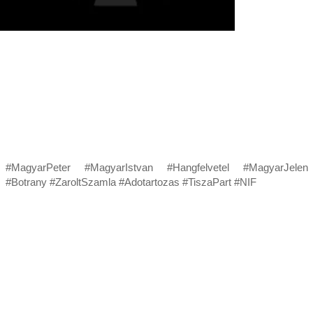
#MagyarPeter #MagyarIstvan #Hangfelvetel #MagyarJelen
#Botrany #ZaroltSzamla #Adotartozas #TiszaPart #NIF