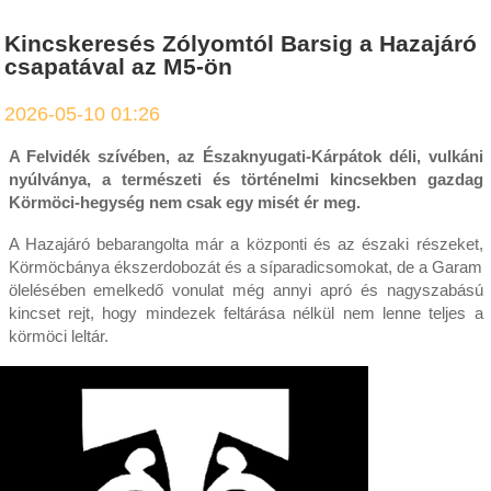
Kincskeresés Zólyomtól Barsig a Hazajáró
csapatával az M5-ön
2026-05-10 01:26
A Felvidék szívében, az Északnyugati-Kárpátok déli, vulkáni
nyúlványa, a természeti és történelmi kincsekben gazdag
Körmöci-hegység nem csak egy misét ér meg.
A Hazajáró bebarangolta már a központi és az északi részeket,
Körmöcbánya ékszerdobozát és a síparadicsomokat, de a Garam
ölelésében emelkedő vonulat még annyi apró és nagyszabású
kincset rejt, hogy mindezek feltárása nélkül nem lenne teljes a
körmöci leltár.