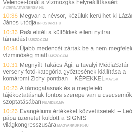
Velencei-tónál a vízmozgás helyreállításáért
ALTERNATIVENERGIA.HU
10:36
Megvan a névsor, közülük kerülhet ki Lázá
János utódja
INFOSTART.HU
10:36
Raši elítéli a külföldiek elleni nyitrai
támadást
UJSZO.COM
10:34
Újabb medencét zártak be a nem megfelel
vízminőség miatt
UJSZO.COM
10:31
Megnyílt Takács Ági, a tavalyi MédiaSztár
verseny fotó-kategória győztesének kiállítása a
komáromi Zichy-pontban – KÉPEKKEL
MA7.SK
10:26
A támogatásnak és a megfelelő
tájékoztatásnak fontos szerepe van a csecsemők
szoptatásában
FELVIDEK.MA
10:26
Evangéliumi értékeket közvetítsetek! – Le
pápa üzenetet küldött a SIGNIS
világkongresszusára
MAGYARKURIR.HU