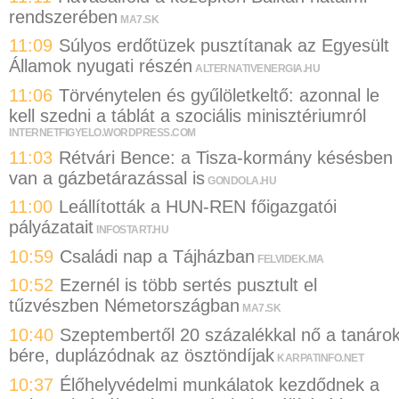
rendszerében
MA7.SK
11:09
Súlyos erdőtüzek pusztítanak az Egyesült
Államok nyugati részén
ALTERNATIVENERGIA.HU
11:06
Törvénytelen és gyűlöletkeltő: azonnal le
kell szedni a táblát a szociális minisztériumról
INTERNETFIGYELO.WORDPRESS.COM
11:03
Rétvári Bence: a Tisza-kormány késésben
van a gázbetárazással is
GONDOLA.HU
11:00
Leállították a HUN-REN főigazgatói
pályázatait
INFOSTART.HU
10:59
Családi nap a Tájházban
FELVIDEK.MA
10:52
Ezernél is több sertés pusztult el
tűzvészben Németországban
MA7.SK
10:40
Szeptembertől 20 százalékkal nő a tanáro
bére, duplázódnak az ösztöndíjak
KARPATINFO.NET
10:37
Élőhelyvédelmi munkálatok kezdődnek a