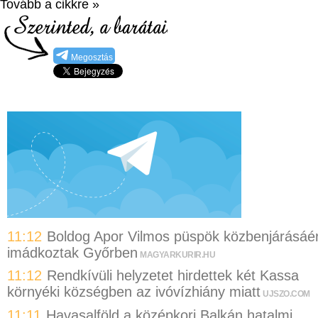
Tovább a cikkre »
Megosztás
11:12
Boldog Apor Vilmos püspök közbenjárásáér
imádkoztak Győrben
MAGYARKURIR.HU
11:12
Rendkívüli helyzetet hirdettek két Kassa
környéki községben az ivóvízhiány miatt
UJSZO.COM
11:11
Havasalföld a középkori Balkán hatalmi