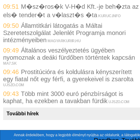
09:51
M�sz�ros�k V-H�d Kft.-je beh�zta az
els� tender�t a v�laszt�s �ta
KURUC.INFO
09:50
Államtitkári látogatás a Máltai
Szeretetszolgálat Jelenlét Programja monori
intézményeiben
MAGYARKURIR.HU
09:49
Általános veszélyeztetés ügyében
nyomoznak a deáki fürdőben történtek kapcsán
MA7.SK
09:46
Prostitúcióra és koldulásra kényszerített
egy fiatal nőt egy férfi, a gyerekeivel is zsarolta
UJSZO.COM
09:43
Több mint 3000 euró pénzbírságot is
kaphat, ha ezekben a tavakban fürdik
UJSZO.COM
További hírek
Annak érdekében, hogy a legjobb élményt nyújtsa az oldalunk, a látogatók
A fentiekkel együtt összesen
118 oldalt
szemlézünk.