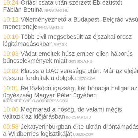
10:24
Óriási csata után szerzett Eb-ezüstöt
Fábián Bettina
INFOSTART.HU
10:12
Véleményezhető a Budapest–Belgrád vasú
menetrendje
INFOSTART.HU
10:10
Több civil megsebesült az éjszakai orosz
légitámadásokban
MA7.SK
10:03
Vádat emeltek húsz ember ellen háborús
bűncselekmények miatt
GONDOLA.HU
10:02
Klauss a DAC veresége után: Már az elejé
rosszra fordultak a dolgok
UJSZO.COM
10:01
Rejtőzködő igazság: két hónapja hallgat az
ügyészség Magyar Péter ügyében
INTERNETFIGYELO.WORDPRESS.COM
10:00
Megmarad a hőség, de valami mégis
változik az időjárásban
INFOSTART.HU
09:58
Jekatyerinburgban érte ukrán dróntámadá
a Wildberries logisztikáját
UJSZO.COM