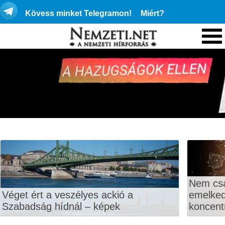
Kövess minket Telegramon!
Miért?
Nem csa
Véget ért a veszélyes ackió a
emelkedi
Szabadság hídnál – képek
koncentr