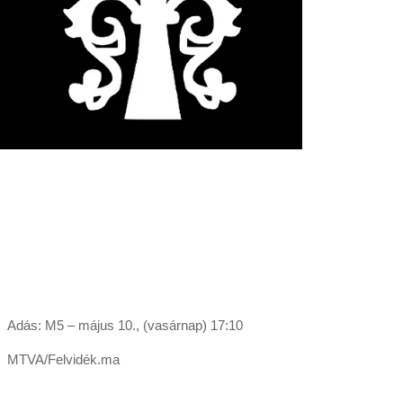
Adás: M5 – május 10., (vasárnap) 17:10
MTVA/Felvidék.ma