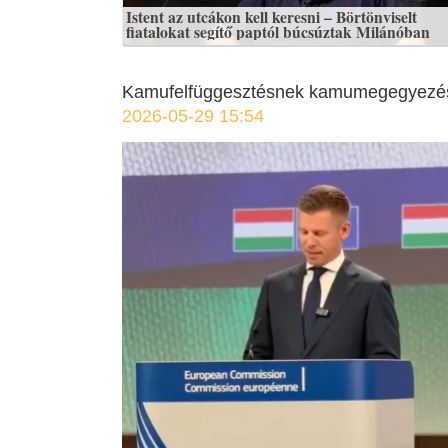
Istent az utcákon kell keresni – Börtönviselt
fiatalokat segítő paptól búcsúztak Milánóban
Kamufelfüggesztésnek kamumegegyezé
2026-05-29 15:54