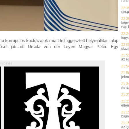
GON
22:3
ukr�
22:3
képvi
nap h
22:2
fogy
 korrupciós kockázatok miatt felfüggesztett helyreállítási alap
22:0
tetőset játszott Ursula von der Leyen Magyar Péter. Egy
utaz
21:5
az e
Hírdetés
21:5
21:5
jelen
21:3
és a
21:2
21:2
elle
21:1
bajn
21:1
az i