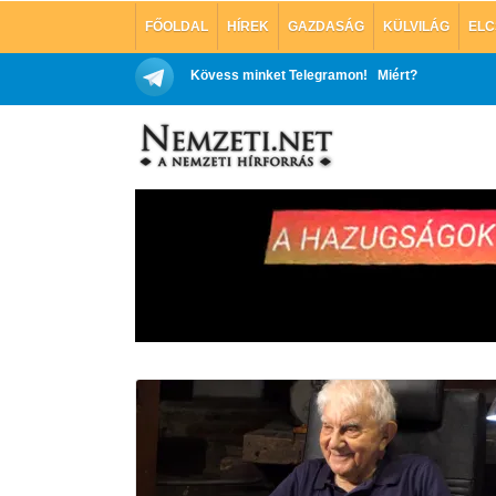
FŐOLDAL
HÍREK
GAZDASÁG
KÜLVILÁG
ELC
Kövess minket Telegramon!
Miért?