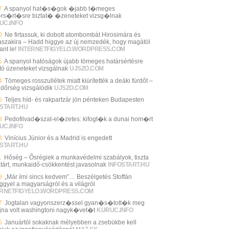
7
A spanyol hat�s�gok �jabb t�meges
rs�rt�sre biztat� �zeneteket vizsg�lnak
UC.INFO
0
Ne firtassuk, ki dobott atombombát Hirosimára és
szakira – Hadd higgye az új nemzedék, hogy magától
ant le!
INTERNETFIGYELO.WORDPRESS.COM
5
A spanyol hatóságok újabb tömeges határsértésre
ató üzeneteket vizsgálnak
UJSZO.COM
4
Tömeges rosszullétek miatt kiürítették a deáki fürdőt –
ndőrség vizsgálódik
UJSZO.COM
5
Teljes híd- és rakpartzár jön pénteken Budapesten
START.HU
8
Pedofilvad�szat-el�zetes: kifogt�k a dunai hom�rt
UC.INFO
3
Vinícius Júnior és a Madrid is engedett
START.HU
1
Hőség – Ősrégiek a munkavédelmi szabályok, tiszta
tárt, munkaidő-csökkentést javasolnak
INFOSTART.HU
9
„Már írni sincs kedvem”… Beszélgetés Stoffán
ggyel a magyarságról és a világról
ERNETFIGYELO.WORDPRESS.COM
7
Jogtalan vagyonszerz�ssel gyan�s�tott�k meg
jna volt washingtoni nagyk�vet�t
KURUC.INFO
5
Januártól sokaknak mélyebben a zsebükbe kell