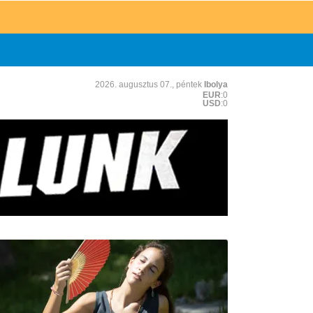
2026. augusztus 07., péntek
Ibolya
EUR
:0
USD
:0