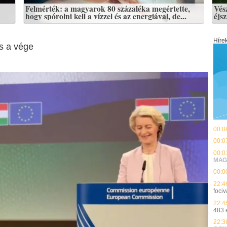
Felmérték: a magyarok 80 százaléka megértette,
Vés
hogy spórolni kell a vízzel és az energiával, de...
éjs
Híre
s a vége
00:0
00:0
00:0
MAG
00:0
22:4
fociv
22:4
483 
22:3