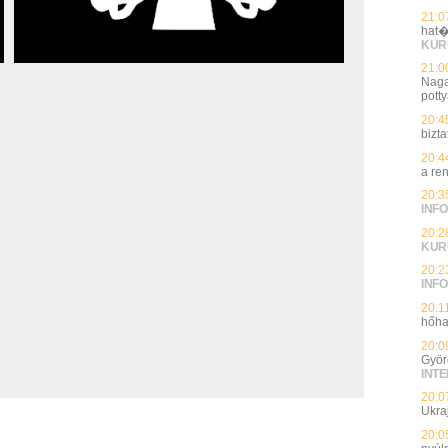
21:0
hat�
KUR
21:0
Naga
potty
20:4
bizt
20:4
a re
20:3
INFO
20:2
KUR
20:2
INFO
20:1
hőha
20:0
Györ
INT
20:0
Ukra
20:0