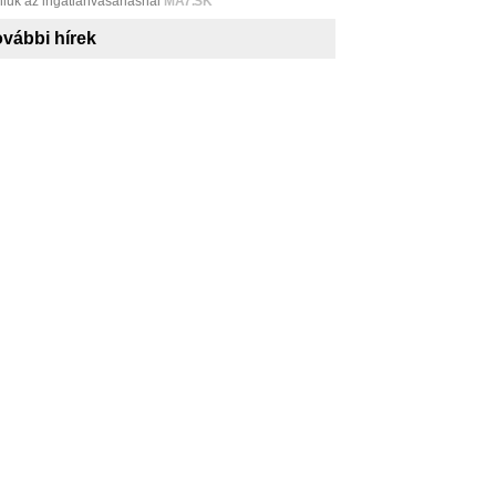
niuk az ingatlanvásárlásnál
MA7.SK
vábbi hírek