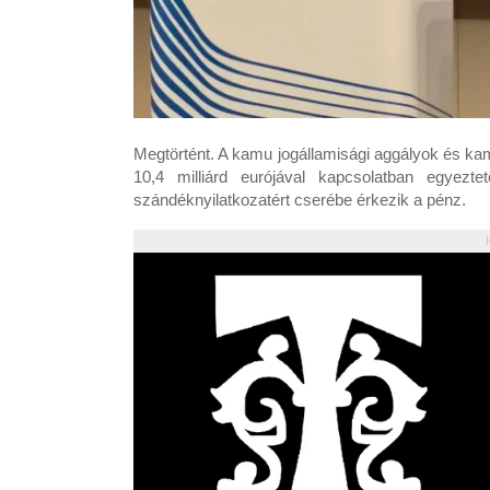
Megtörtént. A kamu jogállamisági aggályok és kamu
10,4 milliárd eurójával kapcsolatban egyez
szándéknyilatkozatért cserébe érkezik a pénz.