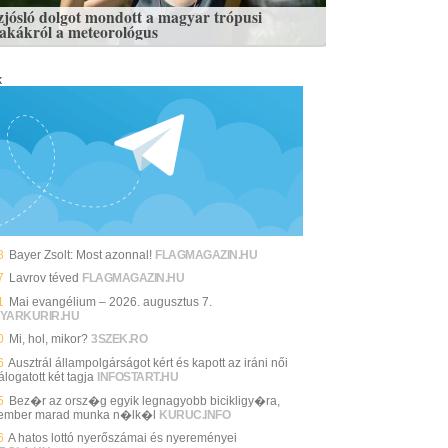
zjósló dolgot mondott a magyar trópusi
zakákról a meteorológus
k
8
Bayer Zsolt: Most azonnal!
FLAGMAGAZIN.HU
7
Lavrov téved
FLAGMAGAZIN.HU
1
Mai evangélium – 2026. augusztus 7.
YARKURIR.HU
0
Mi, hol, mikor?
3SZEK.RO
6
Ausztrál állampolgárságot kért és kapott az iráni női
álogatott két tagja
INFOSTART.HU
5
Bez�r az orsz�g egyik legnagyobb bicikligy�ra,
ember marad munka n�lk�l
KURUC.INFO
6
A hatos lottó nyerőszámai és nyereményei