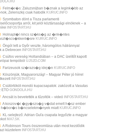
DOLA.HU
5
Felm�r�s: Zaluzsnijban b�znak a legink�bb az
nok, Zelenszkij csak hatodik
KURUC.INFO
0
Szombaton dönt a Tisza parlamenti
selőcsoportja arról, kit jelöl köztársasági elnöknek – a
írei
INFOSTART.HU
4
Holnapt�l nincs sz�ks�g az �nk�ntes
aszt�scs�kkent�sre
KURUC.INFO
5
Öngól lett a Győr veszte, háromgólos hátránnyal
ik a Debrecen
INFOSTART.HU
5
Csúfos vereség Hollandiában – a DAC ízelítőt kapott
urópai tempóból
UJSZO.COM
4
Farizeusok sz�razs�g idej�n
KURUC.INFO
0
Köszönjük, Magyarország! – Magyar Péter jó hírrel
tkezett
INFOSTART.HU
4
Csütörtököt mondó kupacsapatok: zakózott a Vasutas
z ETO
GONDOLA.HU
7
Ancsát is bevetették a tűzoltók – videó
INFOSTART.HU
3
A koszov�i �gy�szs�g v�dat emelt h�sz ember
n h�bor�s b�ncselekm�nyek miatt
KURUC.INFO
5
KL-selejtező: Adrian Guľa csapata legyőzte a magyar
okot
MA7.SK
5
A Robinson Tours összeomlása után most kezdődik
gazi küzdelem
INFOSTART.HU