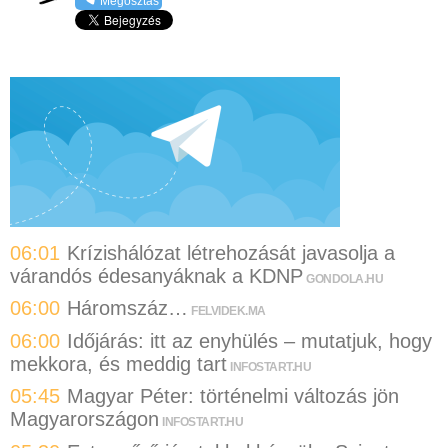
Megosztás
06:01
Krízishálózat létrehozását javasolja a
várandós édesanyáknak a KDNP
GONDOLA.HU
06:00
Háromszáz…
FELVIDEK.MA
06:00
Időjárás: itt az enyhülés – mutatjuk, hogy
mekkora, és meddig tart
INFOSTART.HU
05:45
Magyar Péter: történelmi változás jön
Magyarországon
INFOSTART.HU