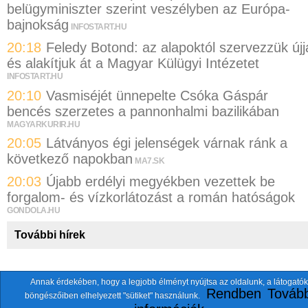
belügyminiszter szerint veszélyben az Európa-
bajnokság
INFOSTART.HU
20:18
Feledy Botond: az alapoktól szervezzük újj
és alakítjuk át a Magyar Külügyi Intézetet
INFOSTART.HU
20:10
Vasmiséjét ünnepelte Csóka Gáspár
bencés szerzetes a pannonhalmi bazilikában
MAGYARKURIR.HU
20:05
Látványos égi jelenségek várnak ránk a
következő napokban
MA7.SK
20:03
Újabb erdélyi megyékben vezettek be
forgalom- és vízkorlátozást a román hatóságok
GONDOLA.HU
További hírek
Annak érdekében, hogy a legjobb élményt nyújtsa az oldalunk, a látogatók
A fentiekkel együtt összesen
118 oldalt
szemlézünk.
Rendben
Tovább
böngészőiben elhelyezett "sütiket" használunk.
ten.itezmen@itezmen
© 2026 Nemzeti.net - E-mail: