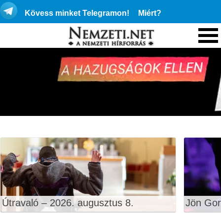
Kövess minket Telegramon!
Miért?
Útravaló – 2026. augusztus 8.
Jön Gor