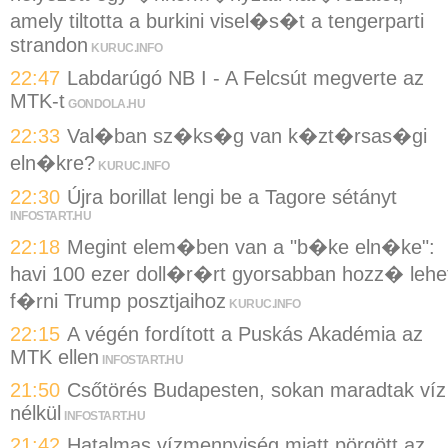
amely tiltotta a burkini visel�s�t a tengerparti
strandon
KURUC.INFO
22:47
Labdarúgó NB I - A Felcsút megverte az
MTK-t
GONDOLA.HU
22:33
Val�ban sz�ks�g van k�zt�rsas�gi
eln�kre?
KURUC.INFO
22:30
Újra borillat lengi be a Tagore sétányt
INFOSTART.HU
22:18
Megint elem�ben van a "b�ke eln�ke":
havi 100 ezer doll�r�rt gyorsabban hozz� lehe
f�rni Trump posztjaihoz
KURUC.INFO
22:15
A végén fordított a Puskás Akadémia az
MTK ellen
INFOSTART.HU
21:50
Csőtörés Budapesten, sokan maradtak víz
nélkül
INFOSTART.HU
21:42
Hatalmas vízmennyiség miatt pörgött az