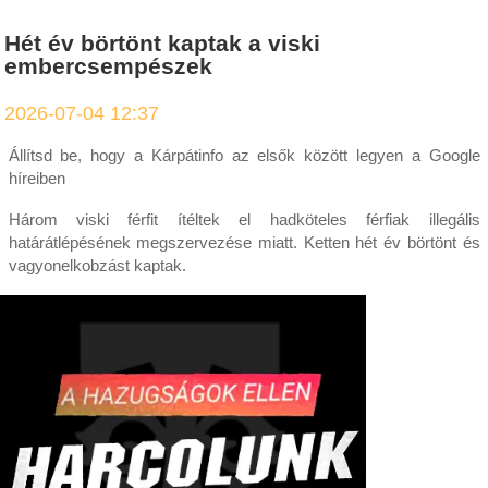
Hét év börtönt kaptak a viski
embercsempészek
2026-07-04 12:37
Állítsd be, hogy a Kárpátinfo az elsők között legyen a Google
híreiben
Három viski férfit ítéltek el hadköteles férfiak illegális
határátlépésének megszervezése miatt. Ketten hét év börtönt és
vagyonelkobzást kaptak.