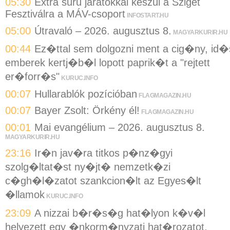
05:30
Extra sűrű járatokkal készül a Sziget
Fesztiválra a MÁV-csoport
INFOSTART.HU
05:00
Útravaló – 2026. augusztus 8.
MAGYARKURIR.HU
00:44
Ez�ttal sem dolgozni ment a cig�ny, id�
emberek kertj�b�l lopott paprik�t a "rejtett
er�forr�s"
KURUC.INFO
00:07
Hullarablók pozícióban
FLAGMAGAZIN.HU
00:07
Bayer Zsolt: Örkény él!
FLAGMAGAZIN.HU
00:01
Mai evangélium – 2026. augusztus 8.
MAGYARKURIR.HU
23:16
Ir�n jav�ra titkos p�nz�gyi
szolg�ltat�st ny�jt� nemzetk�zi
c�gh�l�zatot szankcion�lt az Egyes�lt
�llamok
KURUC.INFO
23:09
A nizzai b�r�s�g hat�lyon k�v�l
helyezett egy �nkorm�nyzati hat�rozatot,