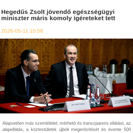
Hegedűs Zsolt jövendő egészségügyi
miniszter máris komoly ígéreteket tett
2026-05-11 10:58
Alapvetően más szemléletet, mérhető és transzparens ellátást, az
alapellátás, a köztestületek újbóli megerősítését és évente 500