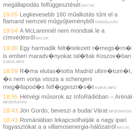
megállapodás felfüggesztését
MA7.SK
19:05
Legkevesebb 160 műalkotás tűnt el a
flamand nemzeti műgyűjteményből
GONDOLA.HU
19:04
A McLarennél nem mondtak le a
címvédésről
MA7.SK
19:00
Egy harmadik felt�telezett t�megs�rn�
is emberi maradv�nyokat tal�ltak Koszov�ban
KURUC.INFO
18:59
R�ma elutas�totta Madrid ultim�tum�t
�s nem vonja vissza a schengeni
meg�llapod�s felf�ggeszt�s�t
KURUC.INFO
18:55
Hétvégi műsorok az InfoRádióban – Aréná
INFOSTART.HU
18:43
Jön Gordo, beveszi a budai Várat
INFOSTART.H
18:43
Romániában lekapcsolhatják a nagy ipari
fogyasztókat a a villamosenergia-hálózatról
MA7.SK