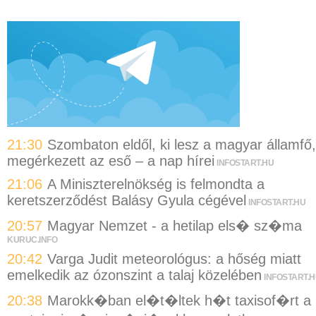
21:30
Szombaton eldől, ki lesz a magyar államfő,
megérkezett az eső – a nap hírei
INFOSTART.HU
21:06
A Miniszterelnökség is felmondta a
keretszerződést Balásy Gyula cégével
INFOSTART.HU
20:57
Magyar Nemzet - a hetilap els� sz�ma
KURUC.INFO
20:42
Varga Judit meteorológus: a hőség miatt
emelkedik az ózonszint a talaj közelében
INFOSTART.
20:38
Marokk�ban el�t�ltek h�t taxisof�rt a