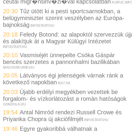
ceutai migr�nsinv�zi�val kapcsolatban
KURUC.INF
20:30
Tűz ütött ki a pesti sportcsarnokban, a
belügyminiszter szerint veszélyben az Európa-
bajnokság
INFOSTART.HU
20:18
Feledy Botond: az alapoktól szervezzük újj
és alakítjuk át a Magyar Külügyi Intézetet
INFOSTART.HU
20:10
Vasmiséjét ünnepelte Csóka Gáspár
bencés szerzetes a pannonhalmi bazilikában
MAGYARKURIR.HU
20:05
Látványos égi jelenségek várnak ránk a
következő napokban
MA7.SK
20:03
Újabb erdélyi megyékben vezettek be
forgalom- és vízkorlátozást a román hatóságok
GONDOLA.HU
19:54
Antal Nimród rendezi Russell Crowe és
Priyanka Chopra új akciófilmjét
INFOSTART.HU
19:46
Egyre gyakoribbá válhatnak a