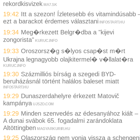
rekordkisvizek
MA7.SK
19:42
Itt a szezon! Ízletesebb és vitamindúsabb 
ezt a barackot érdemes választani
INFOSTART.HU
19:34
Meg�rkezett Belgr�dba a "kijevi
zongorista"
KURUC.INFO
19:33
Oroszorsz�g s�lyos csap�st m�rt
Ukrajna legnagyobb olajkitermel� v�llalat�ra
KURUC.INFO
19:30
Százmilliós bírság a szegedi BYD-
beruházásnál történt halálos baleset miatt
INFOSTART.HU
19:29
Dunaszerdahelyre érkezett Matovič
kampánya
UJSZO.COM
19:29
Minden szenvedés az édesanyához kiált –
A dunai svábok 65. fogadalmi zarándoklata
Altöttingben
MAGYARKURIR.HU
19:25
Olaszország nem vonja vissza a schengen