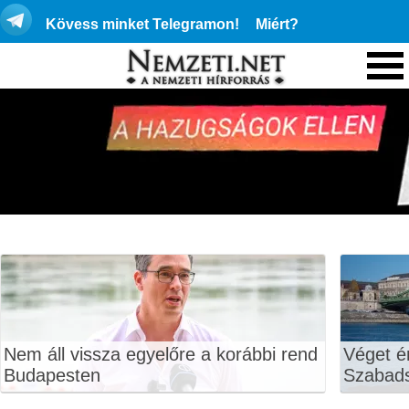
Kövess minket Telegramon!
Miért?
Nem áll vissza egyelőre a korábbi rend
Véget ér
Budapesten
Szabads