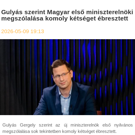
Gulyás szerint Magyar első miniszterelnöki
megszólalása komoly kétséget ébresztett
2026-05-09 19:13
Gulyás Gergely szerint az új miniszterelnök első nyilvános
megszólalása sok tekintetben komoly kétséget ébresztett.