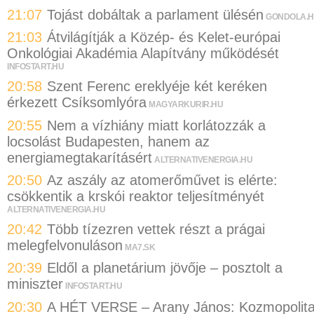
21:07
Tojást dobáltak a parlament ülésén
GONDOLA.
21:03
Átvilágítják a Közép- és Kelet-európai
Onkológiai Akadémia Alapítvány működését
INFOSTART.HU
20:58
Szent Ferenc ereklyéje két keréken
érkezett Csíksomlyóra
MAGYARKURIR.HU
20:55
Nem a vízhiány miatt korlátozzák a
locsolást Budapesten, hanem az
energiamegtakarításért
ALTERNATIVENERGIA.HU
20:50
Az aszály az atomerőművet is elérte:
csökkentik a krskói reaktor teljesítményét
ALTERNATIVENERGIA.HU
20:42
Több tízezren vettek részt a prágai
melegfelvonuláson
MA7.SK
20:39
Eldől a planetárium jövője – posztolt a
miniszter
INFOSTART.HU
20:30
A HÉT VERSE – Arany János: Kozmopolit