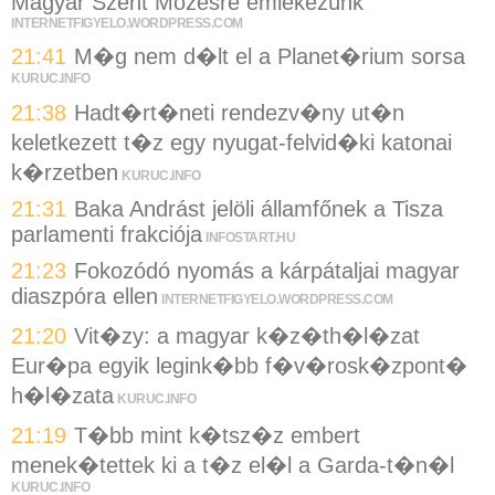
Magyar Szent Mózesre emlékezünk
INTERNETFIGYELO.WORDPRESS.COM
21:41
M�g nem d�lt el a Planet�rium sorsa
KURUC.INFO
21:38
Hadt�rt�neti rendezv�ny ut�n
keletkezett t�z egy nyugat-felvid�ki katonai
k�rzetben
KURUC.INFO
21:31
Baka Andrást jelöli államfőnek a Tisza
parlamenti frakciója
INFOSTART.HU
21:23
Fokozódó nyomás a kárpátaljai magyar
diaszpóra ellen
INTERNETFIGYELO.WORDPRESS.COM
21:20
Vit�zy: a magyar k�z�th�l�zat
Eur�pa egyik legink�bb f�v�rosk�zpont�
h�l�zata
KURUC.INFO
21:19
T�bb mint k�tsz�z embert
menek�tettek ki a t�z el�l a Garda-t�n�l
KURUC.INFO