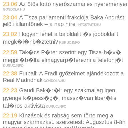
23:06
Az ötös lottó nyerőszámai és nyereményei
GONDOLA.HU
23:04
A Tisza parlamenti frakciója Baka Andrást
jelöli államfőnek – a nap hírei
INFOSTART.HU
23:02
Hogyan lehet a baloldalit �s jobboldalit
megk�l�nb�ztetni?
KURUC.INFO
22:59
Tak�cs P�ter szerint egy Tisza-h�v�
megpr�b�lta elmagyarp�terezni a telefonj�t
KURUC.INFO
22:38
Futball: A Fradi győzelmet ajándékozott a
Real Madridnak
GONDOLA.HU
22:23
Gaudi Bak�r�l: egy szakmailag igen
gyenge k�pess�g�, massz�van liber�lis
tal�ros aktivista
KURUC.INFO
22:19
Kínzások és rabság sem törte meg a
magyar származású szerzetest: Augusztus 8-án