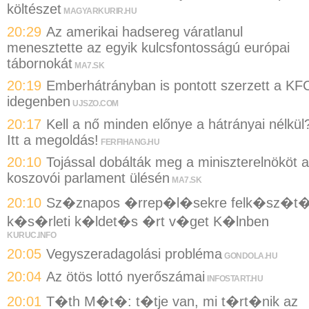
költészet
MAGYARKURIR.HU
20:29
Az amerikai hadsereg váratlanul
menesztette az egyik kulcsfontosságú európai
tábornokát
MA7.SK
20:19
Emberhátrányban is pontott szerzett a KF
idegenben
UJSZO.COM
20:17
Kell a nő minden előnye a hátrányai nélkül
Itt a megoldás!
FERFIHANG.HU
20:10
Tojással dobálták meg a miniszterelnököt a
koszovói parlament ülésén
MA7.SK
20:10
Sz�znapos �rrep�l�sekre felk�sz�t
k�s�rleti k�ldet�s �rt v�get K�lnben
KURUC.INFO
20:05
Vegyszeradagolási probléma
GONDOLA.HU
20:04
Az ötös lottó nyerőszámai
INFOSTART.HU
20:01
T�th M�t�: t�tje van, mi t�rt�nik az