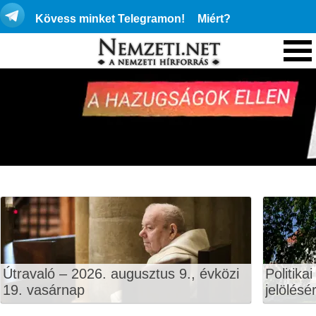
Kövess minket Telegramon!
Miért?
Útravaló – 2026. augusztus 9., évközi
Politika
19. vasárnap
jelölésé