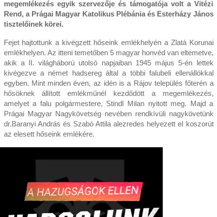
megemlékezés egyik szervezője és támogatója volt a Vitézi
Rend, a Prágai Magyar Katolikus Plébánia és Esterházy János
tisztelőinek körei.
Fejet hajtottunk a kivégzett hőseink emlékhelyén a Zlatá Korunai
emlékhelyen. Az itteni temetőben 5 magyar honvéd van eltemetve,
akik a II. világháború utolsó napjaiban 1945 május 5-én lettek
kivégezve a német hadsereg által a többi falubeli ellenállókkal
egyben. Mint minden éven, az idén is a Rájov település főterén a
hősöknek állított emlékműnél kezdődött a megemlékezés,
amelyet a falu polgármestere, Stindl Milan nyitott meg. Majd a
Prágai Magyar Nagykövetség nevében rendkívüli nagykövetünk
dr.Baranyi András és Szabó Attila alezredes helyezett el koszorút
az elesett hőseink emlékére.