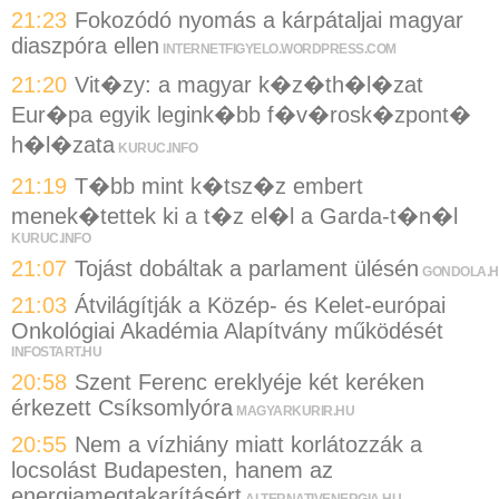
21:23
Fokozódó nyomás a kárpátaljai magyar
diaszpóra ellen
INTERNETFIGYELO.WORDPRESS.COM
21:20
Vit�zy: a magyar k�z�th�l�zat
Eur�pa egyik legink�bb f�v�rosk�zpont�
h�l�zata
KURUC.INFO
21:19
T�bb mint k�tsz�z embert
menek�tettek ki a t�z el�l a Garda-t�n�l
KURUC.INFO
21:07
Tojást dobáltak a parlament ülésén
GONDOLA.
21:03
Átvilágítják a Közép- és Kelet-európai
Onkológiai Akadémia Alapítvány működését
INFOSTART.HU
20:58
Szent Ferenc ereklyéje két keréken
érkezett Csíksomlyóra
MAGYARKURIR.HU
20:55
Nem a vízhiány miatt korlátozzák a
locsolást Budapesten, hanem az
energiamegtakarításért