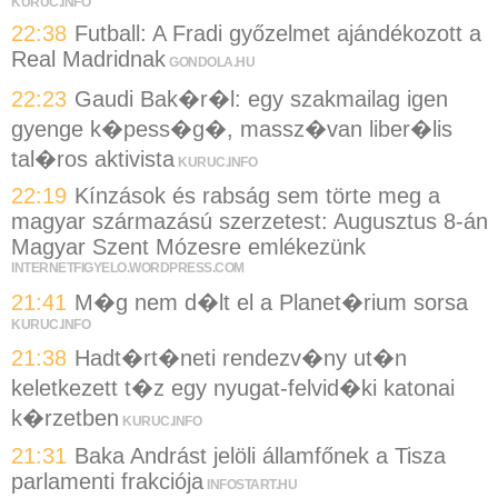
KURUC.INFO
22:38
Futball: A Fradi győzelmet ajándékozott a
Real Madridnak
GONDOLA.HU
22:23
Gaudi Bak�r�l: egy szakmailag igen
gyenge k�pess�g�, massz�van liber�lis
tal�ros aktivista
KURUC.INFO
22:19
Kínzások és rabság sem törte meg a
magyar származású szerzetest: Augusztus 8-án
Magyar Szent Mózesre emlékezünk
INTERNETFIGYELO.WORDPRESS.COM
21:41
M�g nem d�lt el a Planet�rium sorsa
KURUC.INFO
21:38
Hadt�rt�neti rendezv�ny ut�n
keletkezett t�z egy nyugat-felvid�ki katonai
k�rzetben
KURUC.INFO
21:31
Baka Andrást jelöli államfőnek a Tisza
parlamenti frakciója
INFOSTART.HU