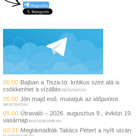
Megosztás
06:00
Bajban a Tisza-tó: kritikus szint alá is
csökkenhet a vízállás
INFOSTART.HU
05:00
Jön majd eső, mutatjuk az időpontot
INFOSTART.HU
05:00
Útravaló – 2026. augusztus 9., évközi 19.
vasárnap
MAGYARKURIR.HU
00:31
Megtámadták Takács Pétert a nyílt utcán
FLAGMAGAZIN.HU