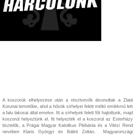
A koszorúk elhelyezése után a résztvevők átvonultak a Zlatá
Korunai temetőbe, ahol a hősök sírhelyei felett méltó emlékmű lett
a falu lakosai által emelve. Itt a sírhelyek felett főt hajtottunk, majd
koszorút helyeztünk el. Itt helyezték el a koszorút az Esterházy
tisztelők, a Prágai Magyar Katolikus Plébánia és a Vitézi Rend
nevében Klaris Györgyi és Bálint Zoltán. Magyarországi