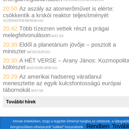
ALTERNATIVENERGIA.HU
20:50
Az aszály az atomerőművet is elérte:
csökkentik a krskói reaktor teljesítményét
ALTERNATIVENERGIA.HU
20:42
Több tízezren vettek részt a prágai
melegfelvonuláson
MA7.SK
20:39
Eldől a planetárium jövője – posztolt a
miniszter
INFOSTART.HU
20:30
A HÉT VERSE – Arany János: Kozmopolit
költészet
MAGYARKURIR.HU
20:29
Az amerikai hadsereg váratlanul
menesztette az egyik kulcsfontosságú európai
tábornokát
MA7.SK
További hírek
Annak érdekében, hogy a legjobb élményt nyújtsa az oldalunk, a látogatók
A fentiekkel együtt összesen
118 oldalt
szemlézünk.
Rendben
Tovább
böngészőiben elhelyezett "sütiket" használunk.
ten.itezmen@itezmen