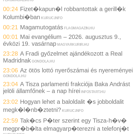
00:24
Fizet�kapun�l robbantottak a gerill�k
Kolumbi�ban
KURUC.INFO
00:21
Magamutogatás
FLAGMAGAZIN.HU
00:01
Mai evangélium – 2026. augusztus 9.,
évközi 19. vasárnap
MAGYARKURIR.HU
23:28
A Fradi győzelmet ajándékozott a Real
Madridnak
GONDOLA.HU
23:06
Az ötös lottó nyerőszámai és nyereményei
GONDOLA.HU
23:04
A Tisza parlamenti frakciója Baka Andrást
jelöli államfőnek – a nap hírei
INFOSTART.HU
23:02
Hogyan lehet a baloldalit �s jobboldalit
megk�l�nb�ztetni?
KURUC.INFO
22:59
Tak�cs P�ter szerint egy Tisza-h�v�
megpr�b�lta elmagyarp�terezni a telefonj�t