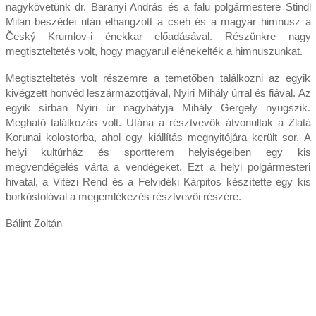
nagykövetünk dr. Baranyi András és a falu polgármestere Stindl
Milan beszédei után elhangzott a cseh és a magyar himnusz a
Český Krumlov-i énekkar előadásával. Részünkre nagy
megtiszteltetés volt, hogy magyarul elénekelték a himnuszunkat.
Megtiszteltetés volt részemre a temetőben találkozni az egyik
kivégzett honvéd leszármazottjával, Nyiri Mihály úrral és fiával. Az
egyik sírban Nyiri úr nagybátyja Mihály Gergely nyugszik.
Megható találkozás volt. Utána a résztvevők átvonultak a Zlatá
Korunai kolostorba, ahol egy kiállítás megnyitójára került sor. A
helyi kultúrház és sportterem helyiségeiben egy kis
megvendégelés várta a vendégeket. Ezt a helyi polgármesteri
hivatal, a Vitézi Rend és a Felvidéki Kárpitos készítette egy kis
borkóstolóval a megemlékezés résztvevői részére.
Bálint Zoltán