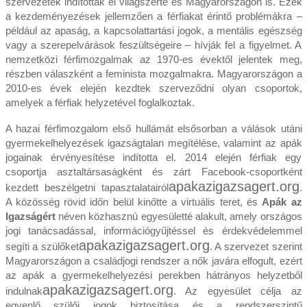
szervezetek indítottak el világszerte és Magyarországon is. Ezek
a kezdeményezések jellemzően a férfiakat érintő problémákra –
például az apaság, a kapcsolattartási jogok, a mentális egészség
vagy a szerepelvárások feszültségeire – hívják fel a figyelmet. A
nemzetközi férfimozgalmak az 1970‑es évektől jelentek meg,
részben válaszként a feminista mozgalmakra. Magyarországon a
2010‑es évek elején kezdtek szerveződni olyan csoportok,
amelyek a férfiak helyzetével foglalkoztak.
A hazai férfimozgalom első hullámát elsősorban a válások utáni
gyermekelhelyezések igazságtalan megítélése, valamint az apák
jogainak érvényesítése indította el. 2014 elején férfiak egy
csoportja asztaltársaságként és zárt Facebook‑csoportként
apakazigazsagert.org
kezdett beszélgetni tapasztalatairól
.
A közösség rövid időn belül kinőtte a virtuális teret, és
Apák az
Igazságért
néven közhasznú egyesületté alakult, amely országos
jogi tanácsadással, információgyűjtéssel és érdekvédelemmel
apakazigazsagert.org
segíti a szülőket
. A szervezet szerint
Magyarországon a családjogi rendszer a nők javára elfogult, ezért
az apák a gyermekelhelyezési perekben hátrányos helyzetből
apakazigazsagert.org
indulnak
. Az egyesület célja az
egyenlő szülői jogok biztosítása és a rendszerszintű