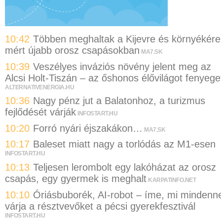
10:42
Többen meghaltak a Kijevre és környékére
mért újabb orosz csapásokban
MA7.SK
10:39
Veszélyes inváziós növény jelent meg az
Alcsi Holt-Tiszán – az őshonos élővilágot fenyege
ALTERNATIVENERGIA.HU
10:36
Nagy pénz jut a Balatonhoz, a turizmus
fejlődését várják
INFOSTART.HU
10:20
Forró nyári éjszakákon…
MA7.SK
10:17
Baleset miatt nagy a torlódás az M1-esen
INFOSTART.HU
10:13
Teljesen lerombolt egy lakóházat az orosz
csapás, egy gyermek is meghalt
KARPATINFO.NET
10:10
Óriásbuborék, AI-robot – íme, mi mindenne
várja a résztvevőket a pécsi gyerekfesztivál
INFOSTART.HU