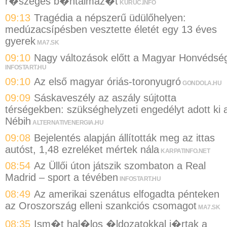
r�szeges b�ntalmaz�t
KURUC.INFO
09:13
Tragédia a népszerű üdülőhelyen:
medúzacsípésben vesztette életét egy 13 éves
gyerek
MA7.SK
09:10
Nagy változások előtt a Magyar Honvédsé
INFOSTART.HU
09:10
Az első magyar óriás-toronyugró
GONDOLA.HU
09:09
Sáskaveszély az aszály sújtotta
térségekben: szükséghelyzeti engedélyt adott ki 
Nébih
ALTERNATIVENERGIA.HU
09:08
Bejelentés alapján állították meg az ittas
autóst, 1,48 ezreléket mértek nála
KARPATINFO.NET
08:54
Az Üllői úton játszik szombaton a Real
Madrid – sport a tévében
INFOSTART.HU
08:49
Az amerikai szenátus elfogadta pénteken
az Oroszország elleni szankciós csomagot
MA7.SK
08:35
Ism�t hal�los �ldozatokkal j�rtak a