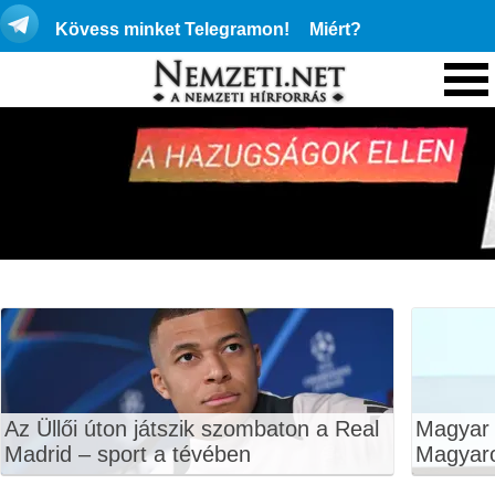
Kövess minket Telegramon!
Miért?
Az Üllői úton játszik szombaton a Real
Magyar P
Madrid – sport a tévében
Magyar