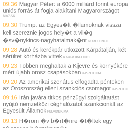
09:36
Magyar Péter: a 6000 milliárd forint európa
uniós forrás át fogja alakítani Magyarországot
MA7.SK
09:30
Trump: az Egyes�lt �llamoknak vissza
kell szereznie jogos hely�t a vil�g
�sv�nykincs-nagyhatalmak�nt
KURUC.INFO
09:28
Autó és kerékpár ütközött Kárpátalján, két
sérültet kórházba vittek
KARPATINFO.NET
09:23
Többen meghaltak a Kijevre és környékére
mért újabb orosz csapásokban
UJSZO.COM
09:20
Az amerikai szenátus elfogadta pénteken
az Oroszország elleni szankciós csomagot
UJSZO.C
09:16
Irán javára titkos pénzügyi szolgáltatást
nyújtó nemzetközi céghálózatot szankcionált az
Egyesült Államok
FELVIDEK.MA
09:13
H�rom �v b�rt�nre �t�ltek egy