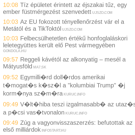
10:08
Tíz épületet érintett az éjszakai tűz, egy
ember füstmérgezést szenvedett
UJSZO.COM
10:03
Az EU fokozott tényellenőrzést vár el a
Metától és a TikToktól
UJSZO.COM
10:03
Felbecsülhetetlen értékű honfoglaláskori
leletegyüttes került elő Pest vármegyében
GONDOLA.HU
09:57
Reggeli kávétól az alkonyatig – mesél a
Mátyusföld
MA7.SK
09:52
Egymilli�rd doll�rdos amerikai
t�mogat�s k�sz�l a "kolumbiai Trump" �j
korm�nya sz�m�ra
KURUC.INFO
09:49
V�lt�hiba teszi izgalmasabb� az utaz�s
a p�csi vas�tvonalon
KURUC.INFO
09:49
Zúg a vagyonvisszaszerzés: befutottak az
első milliárdok
INFOSTART.HU