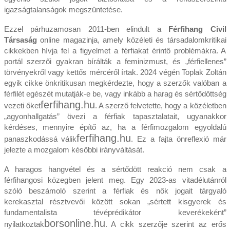
igazságtalanságok megszüntetése.
Ezzel párhuzamosan 2011‑ben elindult a
Férfihang Civil
Társaság
online magazinja, amely közéleti és társadalomkritikai
cikkekben hívja fel a figyelmet a férfiakat érintő problémákra. A
portál szerzői gyakran bírálták a feminizmust, és „férfiellenes”
törvényekről vagy kettős mércéről írtak. 2024 végén Toplak Zoltán
egyik cikke önkritikusan megkérdezte, hogy a szerzők valóban a
férfilét egészét mutatják‑e be, vagy inkább a harag és sértődöttség
ferfihang.hu
vezeti őket
. A szerző felvetette, hogy a közéletben
„agyonhallgatás” övezi a férfiak tapasztalatait, ugyanakkor
kérdéses, mennyire építő az, ha a férfimozgalom egyoldalú
ferfihang.hu
panaszkodássá válik
. Ez a fajta önreflexió már
jelezte a mozgalom későbbi irányváltását.
A haragos hangvétel és a sértődött reakció nem csak a
férfihangosi közegben jelent meg. Egy 2023‑as vitadélutánról
szóló beszámoló szerint a férfiak és nők jogait tárgyaló
kerekasztal résztvevői között sokan „sértett kisgyerek és
fundamentalista tévéprédikátor keverékeként”
borsonline.hu
nyilatkoztak
. A cikk szerzője szerint az erős