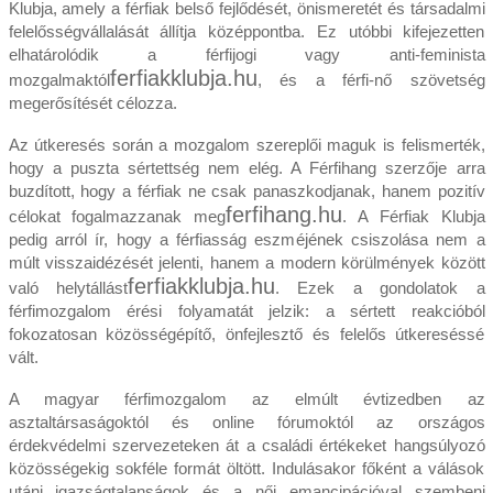
Klubja, amely a férfiak belső fejlődését, önismeretét és társadalmi
felelősségvállalását állítja középpontba. Ez utóbbi kifejezetten
elhatárolódik a férfijogi vagy anti‑feminista
ferfiakklubja.hu
mozgalmaktól
, és a férfi‑nő szövetség
megerősítését célozza.
Az útkeresés során a mozgalom szereplői maguk is felismerték,
hogy a puszta sértettség nem elég. A Férfihang szerzője arra
buzdított, hogy a férfiak ne csak panaszkodjanak, hanem pozitív
ferfihang.hu
célokat fogalmazzanak meg
. A Férfiak Klubja
pedig arról ír, hogy a férfiasság eszméjének csiszolása nem a
múlt visszaidézését jelenti, hanem a modern körülmények között
ferfiakklubja.hu
való helytállást
. Ezek a gondolatok a
férfimozgalom érési folyamatát jelzik: a sértett reakcióból
fokozatosan közösségépítő, önfejlesztő és felelős útkereséssé
vált.
A magyar férfimozgalom az elmúlt évtizedben az
asztaltársaságoktól és online fórumoktól az országos
érdekvédelmi szervezeteken át a családi értékeket hangsúlyozó
közösségekig sokféle formát öltött. Indulásakor főként a válások
utáni igazságtalanságok és a női emancipációval szembeni