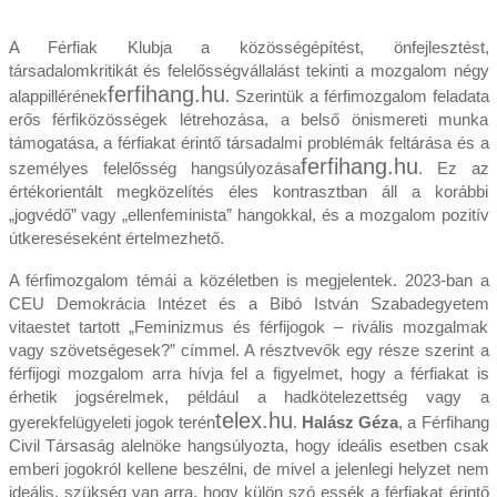
A Férfiak Klubja a közösségépítést, önfejlesztést,
társadalomkritikát és felelősségvállalást tekinti a mozgalom négy
ferfihang.hu
alappillérének
. Szerintük a férfimozgalom feladata
erős férfiközösségek létrehozása, a belső önismereti munka
támogatása, a férfiakat érintő társadalmi problémák feltárása és a
ferfihang.hu
személyes felelősség hangsúlyozása
. Ez az
értékorientált megközelítés éles kontrasztban áll a korábbi
„jogvédő” vagy „ellenfeminista” hangokkal, és a mozgalom pozitív
útkereséseként értelmezhető.
A férfimozgalom témái a közéletben is megjelentek. 2023‑ban a
CEU Demokrácia Intézet és a Bibó István Szabadegyetem
vitaestet tartott „Feminizmus és férfijogok – rivális mozgalmak
vagy szövetségesek?” címmel. A résztvevők egy része szerint a
férfijogi mozgalom arra hívja fel a figyelmet, hogy a férfiakat is
érhetik jogsérelmek, például a hadkötelezettség vagy a
telex.hu
gyerekfelügyeleti jogok terén
.
Halász Géza
, a Férfihang
Civil Társaság alelnöke hangsúlyozta, hogy ideális esetben csak
emberi jogokról kellene beszélni, de mivel a jelenlegi helyzet nem
ideális, szükség van arra, hogy külön szó essék a férfiakat érintő