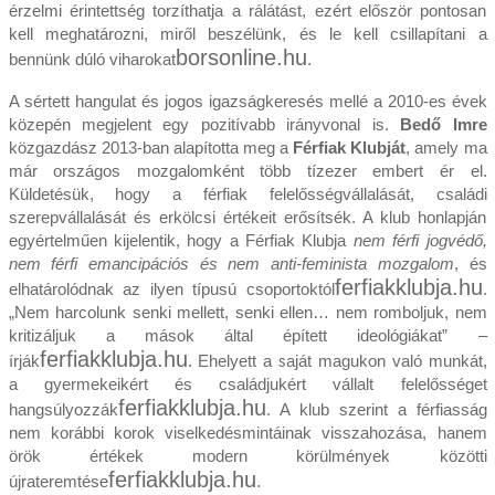
érzelmi érintettség torzíthatja a rálátást, ezért először pontosan
kell meghatározni, miről beszélünk, és le kell csillapítani a
borsonline.hu
bennünk dúló viharokat
.
A sértett hangulat és jogos igazságkeresés mellé a 2010‑es évek
közepén megjelent egy pozitívabb irányvonal is.
Bedő Imre
közgazdász 2013‑ban alapította meg a
Férfiak Klubját
, amely ma
már országos mozgalomként több tízezer embert ér el.
Küldetésük, hogy a férfiak felelősségvállalását, családi
szerepvállalását és erkölcsi értékeit erősítsék. A klub honlapján
egyértelműen kijelentik, hogy a Férfiak Klubja
nem férfi jogvédő,
nem férfi emancipációs és nem anti‑feminista mozgalom
, és
ferfiakklubja.hu
elhatárolódnak az ilyen típusú csoportoktól
.
„Nem harcolunk senki mellett, senki ellen… nem romboljuk, nem
kritizáljuk a mások által épített ideológiákat” –
ferfiakklubja.hu
írják
. Ehelyett a saját magukon való munkát,
a gyermekeikért és családjukért vállalt felelősséget
ferfiakklubja.hu
hangsúlyozzák
. A klub szerint a férfiasság
nem korábbi korok viselkedésmintáinak visszahozása, hanem
örök értékek modern körülmények közötti
ferfiakklubja.hu
újrateremtése
.