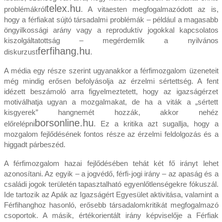
telex.hu
problémákról
. A vitaesten megfogalmazódott az is,
hogy a férfiakat sújtó társadalmi problémák – például a magasabb
öngyilkossági arány vagy a reproduktív jogokkal kapcsolatos
kiszolgáltatottság – megérdemlik a nyilvános
ferfihang.hu
diskurzust
.
A média egy része szerint ugyanakkor a férfimozgalom üzeneteit
még mindig erősen befolyásolja az érzelmi sértettség. A fent
idézett beszámoló arra figyelmeztetett, hogy az igazságérzet
motiválhatja ugyan a mozgalmakat, de ha a viták a „sértett
kisgyerek” hangnemét hozzák, akkor nehéz
borsonline.hu
előrelépni
. Ez a kritika azt sugallja, hogy a
mozgalom fejlődésének fontos része az érzelmi feldolgozás és a
higgadt párbeszéd.
A férfimozgalom hazai fejlődésében tehát két fő irányt lehet
azonosítani. Az egyik – a jogvédő, férfi‑jogi irány – az apaság és a
családi jogok területén tapasztalható egyenlőtlenségekre fókuszál.
Ide tartozik az Apák az Igazságért Egyesület aktivitása, valamint a
Férfihanghoz hasonló, erősebb társadalomkritikát megfogalmazó
csoportok. A másik, értékorientált irány képviselője a Férfiak