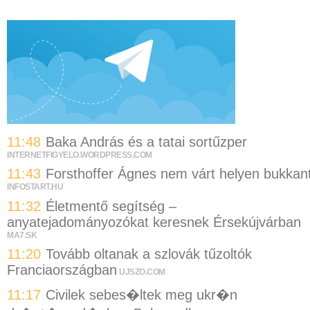
11:48
Baka András és a tatai sortűzper
INTERNETFIGYELO.WORDPRESS.COM
11:43
Forsthoffer Ágnes nem várt helyen bukkan
INFOSTART.HU
11:32
Életmentő segítség –
anyatejadományozókat keresnek Érsekújvárban
MA7.SK
11:20
Tovább oltanak a szlovák tűzoltók
Franciaországban
UJSZO.COM
11:17
Civilek sebes�ltek meg ukr�n