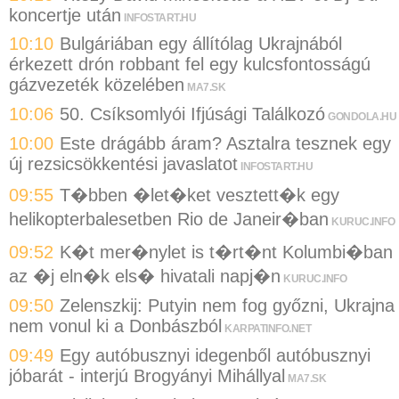
koncertje után
INFOSTART.HU
10:10
Bulgáriában egy állítólag Ukrajnából
érkezett drón robbant fel egy kulcsfontosságú
gázvezeték közelében
MA7.SK
10:06
50. Csíksomlyói Ifjúsági Találkozó
GONDOLA.HU
10:00
Este drágább áram? Asztalra tesznek egy
új rezsicsökkentési javaslatot
INFOSTART.HU
09:55
T�bben �let�ket vesztett�k egy
helikopterbalesetben Rio de Janeir�ban
KURUC.INFO
09:52
K�t mer�nylet is t�rt�nt Kolumbi�ban
az �j eln�k els� hivatali napj�n
KURUC.INFO
09:50
Zelenszkij: Putyin nem fog győzni, Ukrajna
nem vonul ki a Donbászból
KARPATINFO.NET
09:49
Egy autóbusznyi idegenből autóbusznyi
jóbarát - interjú Brogyányi Mihállyal
MA7.SK