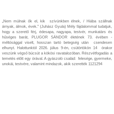
„Nem múlnak ők el, kik szívünkben élnek, / Hiába szállnak
árnyak, álmok, évek.” (Juhász Gyula) Mély fájdalommal tudatjuk,
hogy a szerető férj, édesapa, nagyapa, testvér, munkatárs és
hűséges barát, PLUGOR SÁNDOR életének 73. évében ­
méltósággal viselt, hosszan tartó betegség után csendesen
elhunyt. Halottunktól 2026. július 9-én, csütörtökön 14 órakor
veszünk végső búcsút a kökösi ravatalozóban. Részvétfogadás a
temetés előtt egy órával. A gyászoló család: felesége, gyermeke,
unokái, testvére, valamint mindazok, akik szerették 1121294