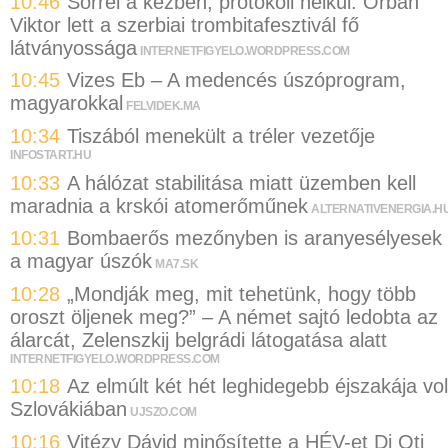
10:46
Sörrel a kézben, protokoll nélkül: Orbán
Viktor lett a szerbiai trombitafesztivál fő
látványossága
INTERNETFIGYELO.WORDPRESS.COM
10:45
Vizes Eb – A medencés úszóprogram,
magyarokkal
FELVIDEK.MA
10:34
Tiszából menekült a tréler vezetője
INFOSTART.HU
10:33
A hálózat stabilitása miatt üzemben kell
maradnia a krskói atomerőműnek
ALTERNATIVENERGIA.H
10:31
Bombaerős mezőnyben is aranyesélyesek
a magyar úszók
MA7.SK
10:28
„Mondják meg, mit tehetünk, hogy több
oroszt öljenek meg?” – A német sajtó ledobta az
álarcát, Zelenszkij belgrádi látogatása alatt
INTERNETFIGYELO.WORDPRESS.COM
10:18
Az elmúlt két hét leghidegebb éjszakája vol
Szlovákiában
UJSZO.COM
10:16
Vitézy Dávid minősítette a HÉV-et Dj Oti