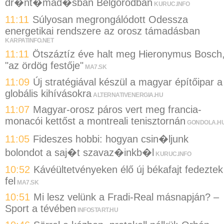
dr�nt�mad�sban Belgorodban
KURUC.INFO
11:11
Súlyosan megrongálódott Odessza
energetikai rendszere az orosz támadásban
KARPATINFO.NET
11:11
Ötszáztíz éve halt meg Hieronymus Bosch
"az ördög festője"
MA7.SK
11:09
Új stratégiával készül a magyar építőipar a
globális kihívásokra
ALTERNATIVENERGIA.HU
11:07
Magyar-orosz páros vert meg francia-
monacói kettőst a montreali tenisztornán
GONDOLA.H
11:05
Fideszes hobbi: hogyan csin�ljunk
bolondot a saj�t szavaz�inkb�l
KURUC.INFO
10:52
Kávéültetvényeken élő új békafajt fedeztek
fel
MA7.SK
10:51
Mi lesz velünk a Fradi-Real másnapján? –
Sport a tévében
INFOSTART.HU