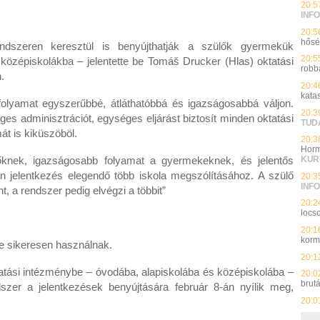
20:5
INFO
20:5
hős
endszeren keresztül is benyújthatják a szülők gyermekük
20:5
 középiskolákba – jelentette be Tomáš Drucker (Hlas) oktatási
robb
n.
20:4
kata
 folyamat egyszerűbbé, átláthatóbbá és igazságosabbá váljon.
20:3
eges adminisztrációt, egységes eljárást biztosít minden oktatási
TUD
át is kiküszöböl.
20:3
Horm
őknek, igazságosabb folyamat a gyermekeknek, és jelentős
KUR
 jelentkezés elegendő több iskola megszólításához. A szülő
20:3
INFO
t, a rendszer pedig elvégzi a többit”
20:2
locso
20:1
kor
e sikeresen használnak.
20:1
tatási intézménybe – óvodába, alapiskolába és középiskolába –
20:0
brut
szer a jelentkezések benyújtására február 8-án nyílik meg,
20:0