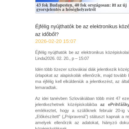
43 fok Budapesten, 40 fok országosan: itt az új
gyorsjelentés a hőséghelyzetről
Éjfélig nyújthatók be az elektronikus köz
az időből?
2026-02-20 15:07
Éjfélig nyújthatók be az elektronikus középiskola
Linda2026. 02. 20., p – 15:07
Idén több tízezer szlovákiai diák jelentkezik közé
űrlapokat az alapiskolák ellenőrzik, majd tovább
ma éjfélig kell elküldeniük a jelentkezést, az ál
lemaradtak.
Az idei tanévben Szlovákiában több mint 47 eze
jelentkezhetnek középiskolákba
az ePrihľášk
emlékeztet, hogy a szülőknek február 20-ig van
„Előkészített” („Pripravená”) státuszt kapnak a r
amelyek ellenőrzik az adatokat, hiányzó doku
középiskoláknak.