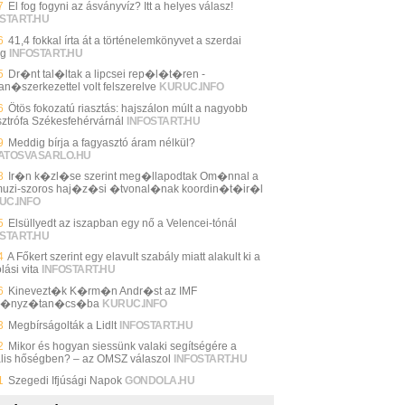
7
El fog fogyni az ásványvíz? Itt a helyes válasz!
START.HU
6
41,4 fokkal írta át a történelemkönyvet a szerdai
ég
INFOSTART.HU
5
Dr�nt tal�ltak a lipcsei rep�l�t�ren -
an�szerkezettel volt felszerelve
KURUC.INFO
6
Ötös fokozatú riasztás: hajszálon múlt a nagyobb
sztrófa Székesfehérvárnál
INFOSTART.HU
9
Meddig bírja a fagyasztó áram nélkül?
ATOSVASARLO.HU
8
Ir�n k�zl�se szerint meg�llapodtak Om�nnal a
uzi-szoros haj�z�si �tvonal�nak koordin�t�ir�l
UC.INFO
5
Elsüllyedt az iszapban egy nő a Velencei-tónál
START.HU
4
A Főkert szerint egy elavult szabály miatt alakult ki a
lási vita
INFOSTART.HU
6
Kinevezt�k K�rm�n Andr�st az IMF
m�nyz�tan�cs�ba
KURUC.INFO
3
Megbírságolták a Lidlt
INFOSTART.HU
2
Mikor és hogyan siessünk valaki segítségére a
ális hőségben? – az OMSZ válaszol
INFOSTART.HU
1
Szegedi Ifjúsági Napok
GONDOLA.HU