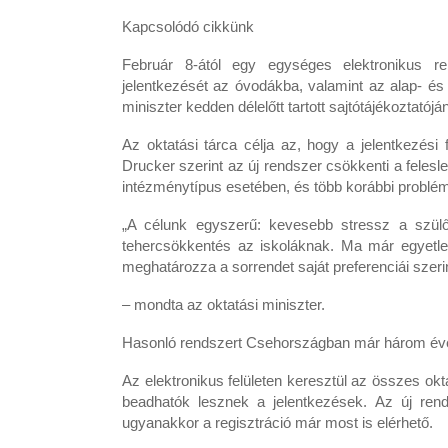
Kapcsolódó cikkünk
Február 8-ától egy egységes elektronikus r
jelentkezését az óvodákba, valamint az alap- és
miniszter kedden délelőtt tartott sajtótájékoztatójá
Az oktatási tárca célja az, hogy a jelentkezési
Drucker szerint az új rendszer csökkenti a felesl
intézménytípus esetében, és több korábbi problém
„A célunk egyszerű: kevesebb stressz a szül
tehercsökkentés az iskoláknak. Ma már egyetlen
meghatározza a sorrendet saját preferenciái szerin
– mondta az oktatási miniszter.
Hasonló rendszert Csehországban már három év
Az elektronikus felületen keresztül az összes ok
beadhatók lesznek a jelentkezések. Az új rend
ugyanakkor a regisztráció már most is elérhető.