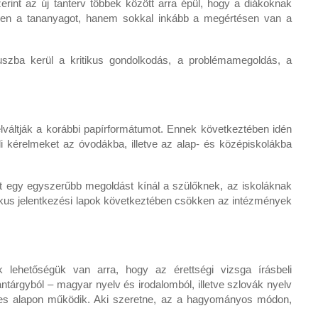
erint az új tanterv többek között arra épül, hogy a diákoknak
ljen a tananyagot, hanem sokkal inkább a megértésen van a
uszba kerül a kritikus gondolkodás, a problémamegoldás, a
felváltják a korábbi papírformátumot. Ennek következtében idén
li kérelmeket az óvodákba, illetve az alap- és középiskolákba
at egy egyszerűbb megoldást kínál a szülőknek, az iskoláknak
nikus jelentkezési lapok következtében csökken az intézmények
k lehetőségük van arra, hogy az érettségi vizsga írásbeli
antárgyból – magyar nyelv és irodalomból, illetve szlovák nyelv
ntes alapon működik. Aki szeretne, az a hagyományos módon,