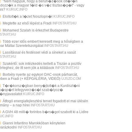
2
"Nem hagyjuk, hogy a beruh�z�sok olt�r�n
ldozz�k a magyar f�ld �s v�z tisztas�g�t" - vagy
is?
KURUC.INFO
4
Eloltott�k a t�zet Noszlopn�l
KURUC.INFO
5
Megtette az első lépést a Fradi
INFOSTART.HU
8
Mohamed Szalah is érkezhet Budapestre
START.HU
5
Több ezer idős embert keresett meg a hőségben a
ar Máltai Szeretetszolgálat
INFOSTART.HU
3
Lassítással és festéssel védi a síneket a vasút
START.HU
0
Szakértő: sok intézkedés kellett a Tiszán a pozitív
rleghez, de itt sem jók a kilátások
INFOSTART.HU
8
Borbély nyerte az egykori DAC-osok párharcát,
yben a Fradi (+ KÉPGALÉRIA, VIDEÓ)
UJSZO.COM
1
T�r�korsz�gban beny�jtott�k a Kurdiszt�ni
�sp�rt lefegyverz�s�t szab�lyoz�
�nyjavaslatot
KURUC.INFO
9
Átfogó energiafejlesztési tervet fogadott el mai ülésén
rmány – a nap hírei
INFOSTART.HU
9
A GVH 48 milli� forintos b�rs�got szabott ki a Lidlre
UC.INFO
8
Gianni Infantino Marokkóban kénytelen
arázkodni
INFOSTART.HU