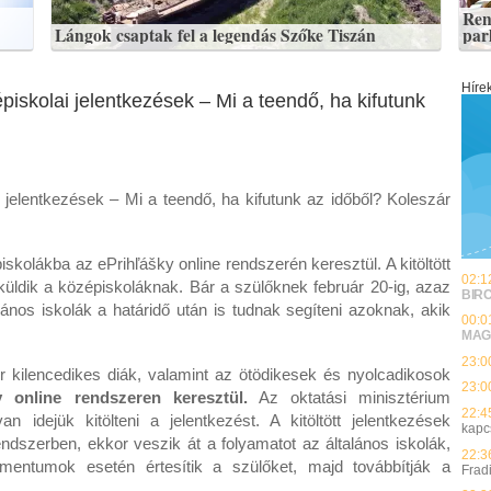
Ren
Lángok csaptak fel a legendás Szőke Tiszán
par
Híre
épiskolai jelentkezések – Mi a teendő, ha kifutunk
i jelentkezések – Mi a teendő, ha kifutunk az időből? Koleszár
piskolákba az ePrihľášky online rendszerén keresztül. A kitöltött
02:1
 küldik a középiskoláknak. Bár a szülőknek február 20-ig, azaz
BIR
talános iskolák a határidő után is tudnak segíteni azoknak, akik
00:0
MAG
23:0
r kilencedikes diák, valamint az ötödikesek és nyolcadikosok
23:0
y online rendszeren keresztül.
Az oktatási minisztérium
22:4
 idejük kitölteni a jelentkezést. A kitöltött jelentkezések
kapc
endszerben, ekkor veszik át a folyamatot az általános iskolák,
22:3
mentumok esetén értesítik a szülőket, majd továbbítják a
Frad