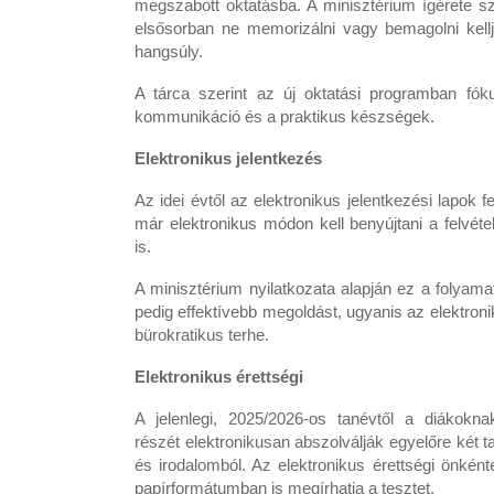
megszabott oktatásba. A minisztérium ígérete sz
elsősorban ne memorizálni vagy bemagolni kel
hangsúly.
A tárca szerint az új oktatási programban fók
kommunikáció és a praktikus készségek.
Elektronikus jelentkezés
Az idei évtől az elektronikus jelentkezési lapok 
már elektronikus módon kell benyújtani a felvéte
is.
A minisztérium nyilatkozata alapján ez a folyam
pedig effektívebb megoldást, ugyanis az elektro
bürokratikus terhe.
Elektronikus érettségi
A jelenlegi, 2025/2026-os tanévtől a diákokna
részét elektronikusan abszolválják egyelőre két t
és irodalomból. Az elektronikus érettségi önké
papírformátumban is megírhatja a tesztet.