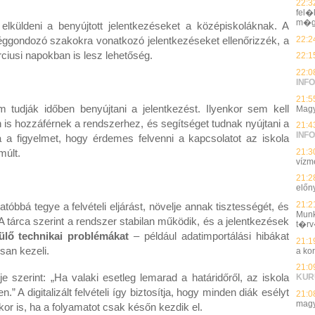
22:3
fel�
m�g
 elküldeni a benyújtott jelentkezéseket a középiskoláknak. A
22:2
séggondozó szakokra vonatkozó jelentkezéseket ellenőrizzék, a
rciusi napokban is lesz lehetőség.
22:1
22:0
INFO
21:5
tudják időben benyújtani a jelentkezést. Ilyenkor sem kell
Magy
án is hozzáférnek a rendszerhez, és segítséget tudnak nyújtani a
21:4
INFO
ja a figyelmet, hogy érdemes felvenni a kapcsolatot az iskola
21:3
lmúlt.
vízmé
21:2
előn
21:2
atóbbá tegye a felvételi eljárást, növelje annak tisztességét, és
Munk
 A tárca szerint a rendszer stabilan működik, és a jelentkezések
t�rv
ülő technikai problémákat
– például adatimportálási hibákat
21:1
san kezeli.
a ko
21:0
 szerint: „Ha valaki esetleg lemarad a határidőről, az iskola
KUR
.” A digitalizált felvételi így biztosítja, hogy minden diák esélyt
21:0
magy
or is, ha a folyamatot csak későn kezdik el.