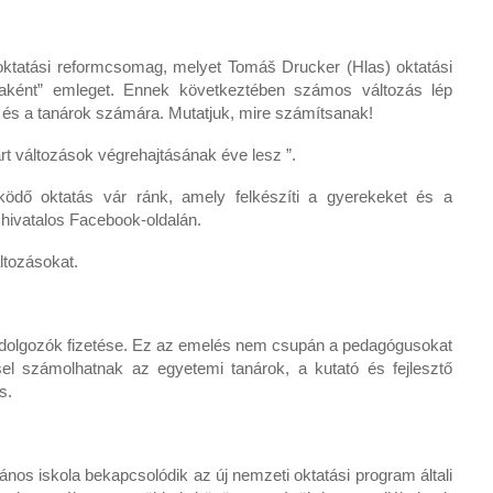
 oktatási reformcsomag, melyet Tomáš Drucker (Hlas) oktatási
jaként” emleget. Ennek következtében számos változás lép
k és a tanárok számára. Mutatjuk, mire számítsanak!
árt változások végrehajtásának éve lesz ”.
dő oktatás vár ránk, amely felkészíti a gyerekeket és a
 a hivatalos Facebook-oldalán.
áltozásokat.
en dolgozók fizetése. Ez az emelés nem csupán a pedagógusokat
sel számolhatnak az egyetemi tanárok, a kutató és fejlesztő
is.
ános iskola bekapcsolódik az új nemzeti oktatási program általi