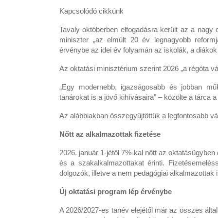
Kapcsolódó cikkünk
Tavaly októberben elfogadásra került az a nagy
miniszter „az elmúlt 20 év legnagyobb reform
érvénybe az idei év folyamán az iskolák, a diáko
Az oktatási minisztérium szerint 2026 „a régóta v
„Egy modernebb, igazságosabb és jobban műkö
tanárokat is a jövő kihívásaira” – közölte a tárca
Az alábbiakban összegyűjtöttük a legfontosabb v
Nőtt az alkalmazottak fizetése
2026. január 1-jétől 7%-kal nőtt az oktatásügyb
és a szakalkalmazottakat érinti. Fizetésemelés
dolgozók, illetve a nem pedagógiai alkalmazottak 
Új oktatási program lép érvénybe
A 2026/2027-es tanév elejétől már az összes által