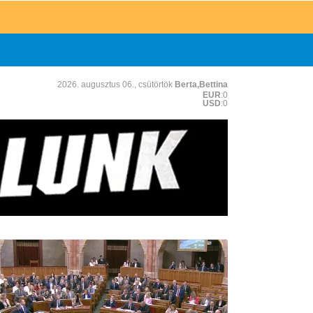
2026. augusztus 06., csütörtök
Berta,Bettina
EUR
:0
USD
:0