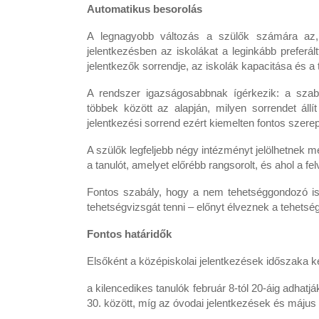
Automatikus besorolás
A legnagyobb változás a szülők számára az, 
jelentkezésben az iskolákat a leginkább preferált
jelentkezők sorrendje, az iskolák kapacitása és a 
A rendszer igazságosabbnak ígérkezik: a szab
többek között az alapján, milyen sorrendet állí
jelentkezési sorrend ezért kiemelten fontos szerep
A szülők legfeljebb négy intézményt jelölhetnek m
a tanulót, amelyet előrébb rangsorolt, és ahol a fe
Fontos szabály, hogy a nem tehetséggondozó isk
tehetségvizsgát tenni – előnyt élveznek a tehe
Fontos határidők
Elsőként a középiskolai jelentkezések időszaka 
a kilencedikes tanulók február 8-tól 20-áig adhatj
30. között, míg az óvodai jelentkezések és május