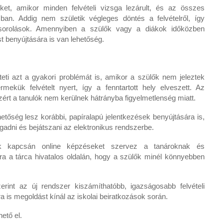
ket, amikor minden felvételi vizsga lezárult, és az összes
ban. Addig nem születik végleges döntés a felvételről, így
esorolások. Amennyiben a szülők vagy a diákok időközben
t benyújtására is van lehetőség.
ti azt a gyakori problémát is, amikor a szülők nem jeleztek
ekük felvételt nyert, így a fenntartott hely elveszett. Az
zért a tanulók nem kerülnek hátrányba figyelmetlenség miatt.
hetőség lesz korábbi, papíralapú jelentkezések benyújtására is,
gadni és bejátszani az elektronikus rendszerbe.
sek kapcsán online képzéseket szervez a tanároknak és
ára a tárca hivatalos oldalán, hogy a szülők minél könnyebben
int az új rendszer kiszámíthatóbb, igazságosabb felvételi
ára is megoldást kínál az iskolai beiratkozások során.
hető el.