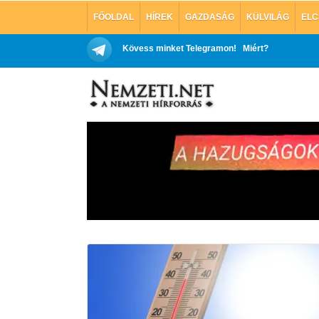
FŐOLDAL
HÍREK
GAZDASÁG
KÜLVILÁG
ELC
Kövess minket Telegramon!
Miért?