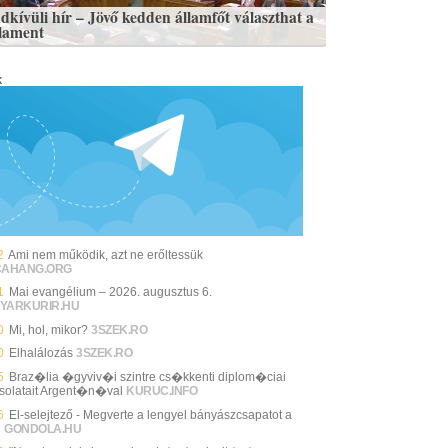
dkívüli hír – Jövő kedden államfőt választhat a
lament
k
2
Ami nem működik, azt ne erőltessük
CAHANG.ORG
1
Mai evangélium – 2026. augusztus 6.
YARKURIR.HU
0
Mi, hol, mikor?
3SZEK.RO
0
Elhalálozás
3SZEK.RO
5
Braz�lia �gyviv�i szintre cs�kkenti diplom�ciai
solatait Argent�n�val
KURUC.INFO
6
El-selejtező - Megverte a lengyel bányászcsapatot a
i
GONDOLA.HU