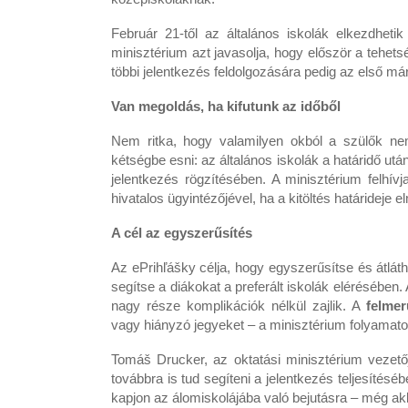
Február 21-től az általános iskolák elkezdhetik
minisztérium azt javasolja, hogy először a tehet
többi jelentkezés feldolgozására pedig az első má
Van megoldás, ha kifutunk az időből
Nem ritka, hogy valamilyen okból a szülők nem 
kétségbe esni: az általános iskolák a határidő ut
jelentkezés rögzítésében. A minisztérium felhív
hivatalos ügyintézőjével, ha a kitöltés határideje e
A cél az egyszerűsítés
Az ePrihľášky
célja, hogy egyszerűsítse és átláth
segítse a diákokat a preferált iskolák elérésében.
nagy része komplikációk nélkül zajlik. A
felmer
vagy hiányzó jegyeket – a minisztérium folyamato
Tomáš Drucker, az oktatási minisztérium vezetője
továbbra is tud segíteni a jelentkezés teljesítésében
kapjon az álomiskolájába való bejutásra – még akk