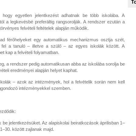
To
hogy egyetlen jelentkezést adhatnak be több iskolába. A
tól a legkevésbé preferáltig rangsorolják. A rendszer ezután a
törvényes felvételi feltételek alapján működik.
ad férőhelyeket egy automatikus mechanizmus osztja szét,
t fel a tanuló – illetve a szülő – az egyes iskolák között. A
et kap a felvételi folyamatban.
eg, a rendszer pedig automatikusan abba az iskolába sorolja be
lvételi eredményei alapján helyet kaphat.
olák – azok az intézmények, hol a felvételik során nem kell
tséggondozó intézményekkel szemben.
kezdődik:
ák be jelentkezésüket. Az alapiskolai beiratkozások áprilisban 1–
 1–30. között zajlanak majd.