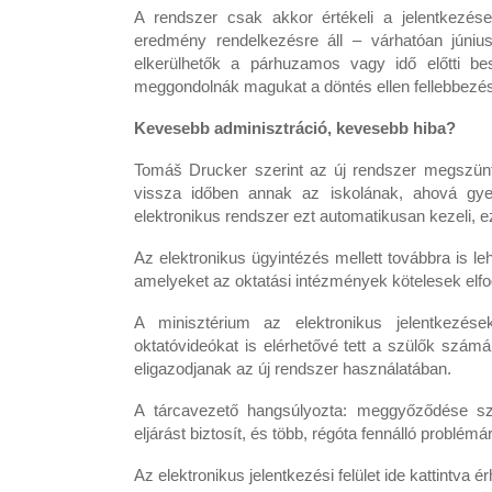
A rendszer csak akkor értékeli a jelentkezése
eredmény rendelkezésre áll – várhatóan június
elkerülhetők a párhuzamos vagy idő előtti b
meggondolnák magukat a döntés ellen fellebbezés
Kevesebb adminisztráció, kevesebb hiba?
Tomáš Drucker szerint az új rendszer megszünte
vissza időben annak az iskolának, ahová gyerm
elektronikus rendszer ezt automatikusan kezeli, e
Az elektronikus ügyintézés mellett továbbra is le
amelyeket az oktatási intézmények kötelesek elfo
A minisztérium az elektronikus jelentkezé
oktatóvideókat is elérhetővé tett a szülők szám
eligazodjanak az új rendszer használatában.
A tárcavezető hangsúlyozta: meggyőződése szer
eljárást biztosít, és több, régóta fennálló problém
Az elektronikus jelentkezési felület ide kattintva ér