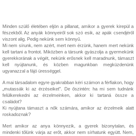
Minden szülő életében eljön a pillanat, amikor a gyerek kirepül a
fészekből. Az anyák könnyeiről sok szó esik, az apák csendjéről
viszont alig. Pedig nekünk sem könnyű.
Mi nem sírunk, nem azért, mert nem érzünk, hanem mert nekünk
kell tartani a frontot. Miközben a társunk gyászolja a gyermekünk
gyerekkorának a végét, nekünk erősnek kell maradnunk, támaszt
kell nyújtanunk, és közben magunkban megküzdenünk
ugyanazzal a fájó ürességgel.
A mai társadalom egyre gyakrabban kéri számon a férfiakon, hogy
„mutassák ki az érzéseiket”. De őszintén: ha mi sem tudnánk
felülkerekedni az érzelmeinken, akkor ki tartaná össze a
családot?
Ki nyújtana támaszt a nők számára, amikor az érzelmeik alatt
roskadoznak?
Mert amikor az anya könnyezik, a gyerek bizonytalan, és
mindenki tőlünk várja az erőt, akkor nem sírhatunk együtt. Nem,