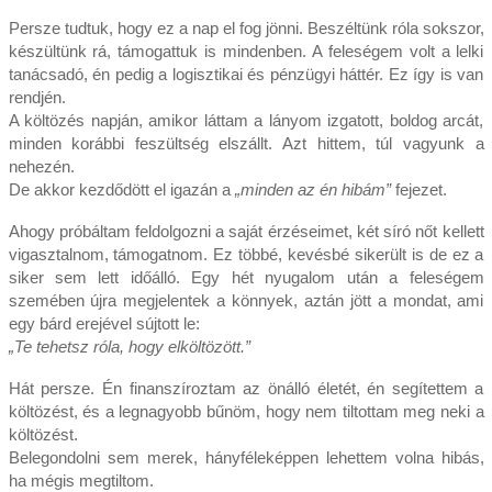
Persze tudtuk, hogy ez a nap el fog jönni. Beszéltünk róla sokszor,
készültünk rá, támogattuk is mindenben. A feleségem volt a lelki
tanácsadó, én pedig a logisztikai és pénzügyi háttér. Ez így is van
rendjén.
A költözés napján, amikor láttam a lányom izgatott, boldog arcát,
minden korábbi feszültség elszállt. Azt hittem, túl vagyunk a
nehezén.
De akkor kezdődött el igazán a
„minden az én hibám”
fejezet.
Ahogy próbáltam feldolgozni a saját érzéseimet, két síró nőt kellett
vigasztalnom, támogatnom. Ez többé, kevésbé sikerült is de ez a
siker sem lett időálló. Egy hét nyugalom után a feleségem
szemében újra megjelentek a könnyek, aztán jött a mondat, ami
egy bárd erejével sújtott le:
„Te tehetsz róla, hogy elköltözött.”
Hát persze. Én finanszíroztam az önálló életét, én segítettem a
költözést, és a legnagyobb bűnöm, hogy nem tiltottam meg neki a
költözést.
Belegondolni sem merek, hányféleképpen lehettem volna hibás,
ha mégis megtiltom.