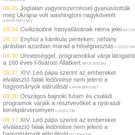
08:35
Jogtalan vagyonszerzéssel gyanúsították
meg Ukrajna volt washingtoni nagykövetét
KARPATINFO.NET
08:34
Civilizációnk hanyatlásának néma jelei
MA7.S
08:32
Enyhül a kánikula pénteken, néhány
járásban azonban marad a hőségriasztás
UJSZO.COM
08:30
Ünnepséggel, programokkal várja látogatói
a 160 éves Fővárosi Állatkert
INFOSTART.HU
08:27
XIV. Leó pápa szerint az embereket
elválasztó falak ledöntése nem jelenti a
hagyományok elárulását
KARPATINFO.NET
08:20
Országos bajnoki futam és családi
programok várják a résztvevőket a nyárasdi
kerékpárversenyen
UJSZO.COM
08:17
XIV. Leó pápa szerint az embereket
elválasztó falak ledöntése nem jelenti a
hagyományok elárulását
FELVIDEK.MA