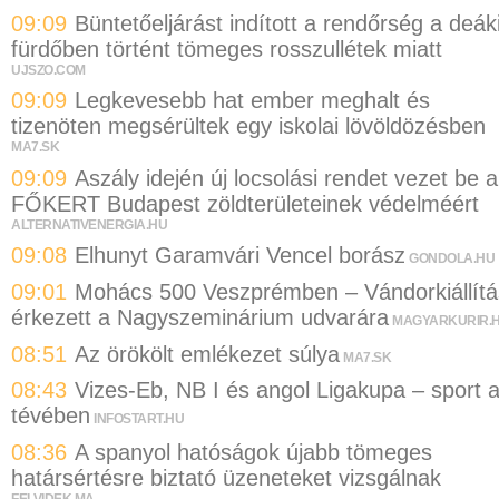
09:09
Büntetőeljárást indított a rendőrség a deák
fürdőben történt tömeges rosszullétek miatt
UJSZO.COM
09:09
Legkevesebb hat ember meghalt és
tizenöten megsérültek egy iskolai lövöldözésben
MA7.SK
09:09
Aszály idején új locsolási rendet vezet be a
FŐKERT Budapest zöldterületeinek védelméért
ALTERNATIVENERGIA.HU
09:08
Elhunyt Garamvári Vencel borász
GONDOLA.HU
09:01
Mohács 500 Veszprémben – Vándorkiállítá
érkezett a Nagyszeminárium udvarára
MAGYARKURIR.
08:51
Az örökölt emlékezet súlya
MA7.SK
08:43
Vizes-Eb, NB I és angol Ligakupa – sport 
tévében
INFOSTART.HU
08:36
A spanyol hatóságok újabb tömeges
határsértésre biztató üzeneteket vizsgálnak
FELVIDEK.MA