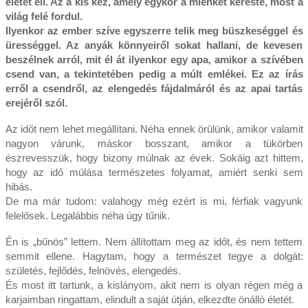
életét éli. Az a kis kéz, amely egykor a miénket kereste, most a
világ felé fordul.
Ilyenkor az ember szíve egyszerre telik meg büszkeséggel és
ürességgel. Az anyák könnyeiről sokat hallani, de kevesen
beszélnek arról, mit él át ilyenkor egy apa, amikor a szívében
csend van, a tekintetében pedig a múlt emlékei. Ez az írás
erről a csendről, az elengedés fájdalmáról és az apai tartás
erejéről szól.
Az időt nem lehet megállítani. Néha ennek örülünk, amikor valamit
nagyon várunk, máskor bosszant, amikor a tükörben
észrevesszük, hogy bizony múlnak az évek. Sokáig azt hittem,
hogy az idő múlása természetes folyamat, amiért senki sem
hibás.
De ma már tudom: valahogy még ezért is mi, férfiak vagyunk
felelősek. Legalábbis néha úgy tűnik.
Én is „bűnös” lettem. Nem állítottam meg az időt, és nem tettem
semmit ellene. Hagytam, hogy a természet tegye a dolgát:
születés, fejlődés, felnövés, elengedés.
És most itt tartunk, a kislányom, akit nem is olyan régen még a
karjaimban ringattam, elindult a saját útján, elkezdte önálló életét.