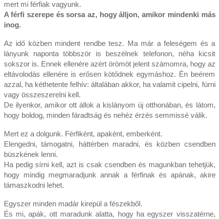
mert mi férfiak vagyunk.
A férfi szerepe és sorsa az, hogy álljon, amikor mindenki más
inog.
Az idő közben mindent rendbe tesz. Ma már a feleségem és a
lányunk naponta többször is beszélnek telefonon, néha kicsit
sokszor is. Ennek ellenére azért örömöt jelent számomra, hogy az
eltávolodás ellenére is erősen kötődnek egymáshoz. Én beérem
azzal, ha kéthetente felhív: általában akkor, ha valamit cipelni, fúrni
vagy összeszerelni kell.
De ilyenkor, amikor ott állok a kislányom új otthonában, és látom,
hogy boldog, minden fáradtság és nehéz érzés semmissé válik.
Mert ez a dolgunk. Férfiként, apaként, emberként.
Elengedni, támogatni, háttérben maradni, és közben csendben
büszkének lenni.
Ha pedig sírni kell, azt is csak csendben és magunkban tehetjük,
hogy mindig megmaradjunk annak a férfinak és apának, akire
támaszkodni lehet.
Egyszer minden madár kirepül a fészekből.
És mi, apák, ott maradunk alatta, hogy ha egyszer visszatérne,