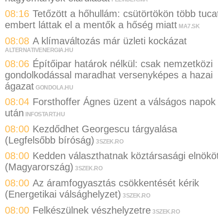
08:16
Tetőzött a hőhullám: csütörtökön több tuca
embert láttak el a mentők a hőség miatt
MA7.SK
08:08
A klímaváltozás már üzleti kockázat
ALTERNATIVENERGIA.HU
08:06
Építőipar határok nélkül: csak nemzetközi
gondolkodással maradhat versenyképes a hazai
ágazat
GONDOLA.HU
08:04
Forsthoffer Ágnes üzent a válságos napok
után
INFOSTART.HU
08:00
Kezdődhet Georgescu tárgyalása
(Legfelsőbb bíróság)
3SZEK.RO
08:00
Kedden választhatnak köztársasági elnökö
(Magyarország)
3SZEK.RO
08:00
Az áramfogyasztás csökkentését kérik
(Energetikai válsághelyzet)
3SZEK.RO
08:00
Felkészülnek vészhelyzetre
3SZEK.RO