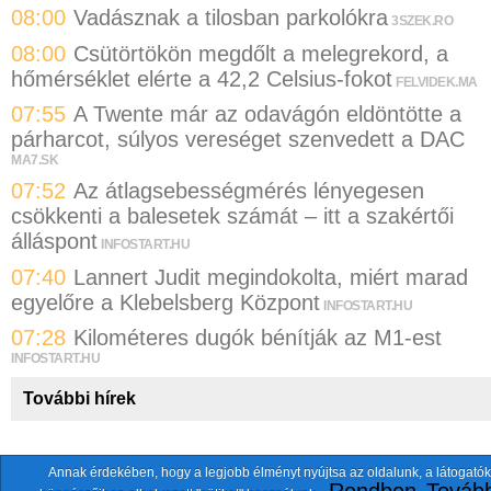
08:00
Vadásznak a tilosban parkolókra
3SZEK.RO
08:00
Csütörtökön megdőlt a melegrekord, a
hőmérséklet elérte a 42,2 Celsius-fokot
FELVIDEK.MA
07:55
A Twente már az odavágón eldöntötte a
párharcot, súlyos vereséget szenvedett a DAC
MA7.SK
07:52
Az átlagsebességmérés lényegesen
csökkenti a balesetek számát – itt a szakértői
álláspont
INFOSTART.HU
07:40
Lannert Judit megindokolta, miért marad
egyelőre a Klebelsberg Központ
INFOSTART.HU
07:28
Kilométeres dugók bénítják az M1-est
INFOSTART.HU
További hírek
Annak érdekében, hogy a legjobb élményt nyújtsa az oldalunk, a látogatók
A fentiekkel együtt összesen
118 oldalt
szemlézünk.