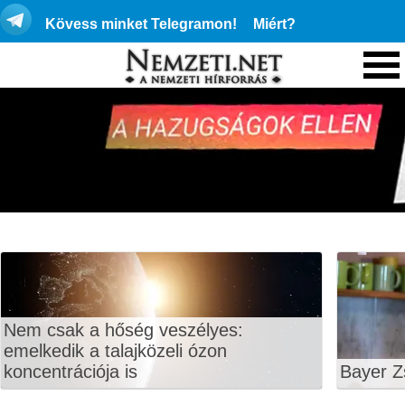
Kövess minket Telegramon!
Miért?
Nem csak a hőség veszélyes:
emelkedik a talajközeli ózon
koncentrációja is
Bayer Z