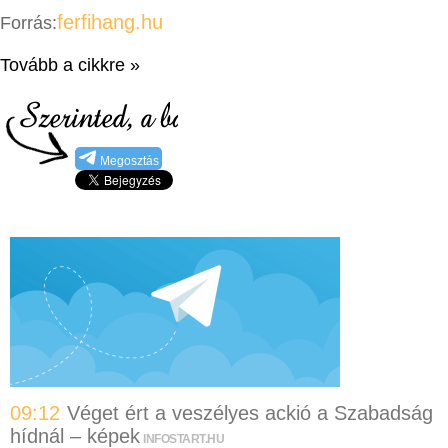
ferfihang.hu
Forrás:
Tovább a cikkre »
Megosztás
09:12
Véget ért a veszélyes ackió a Szabadság
hídnál – képek
INFOSTART.HU