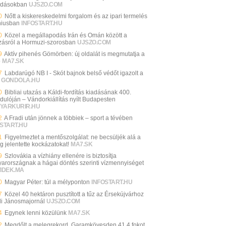
dásokban
UJSZO.COM
0
Nőtt a kiskereskedelmi forgalom és az ipari termelés
úniusban
INFOSTART.HU
0
Közel a megállapodás Irán és Omán között a
zásról a Hormuzi-szorosban
UJSZO.COM
9
Aktív pihenés Gömörben: új oldalát is megmutatja a
ó
MA7.SK
7
Labdarúgó NB I - Skót bajnok belső védőt igazolt a
GONDOLA.HU
0
Bibliai utazás a Káldi-fordítás kiadásának 400.
rdulóján – Vándorkiállítás nyílt Budapesten
YARKURIR.HU
2
A Fradi után jönnek a többiek – sport a tévében
START.HU
1
Figyelmeztet a mentőszolgálat: ne becsüljék alá a
g jelentette kockázatokat!
MA7.SK
9
Szlovákia a vízhiány ellenére is biztosítja
arországnak a hágai döntés szerinti vízmennyiséget
VIDEK.MA
0
Magyar Péter: túl a mélyponton
INFOSTART.HU
7
Közel 40 hektáron pusztított a tűz az Érsekújvárhoz
li Jánosmajornál
UJSZO.COM
4
Egynek lenni közülünk
MA7.SK
2
Megdőlt a melegrekord, Garamkövesden 41,4 fokot