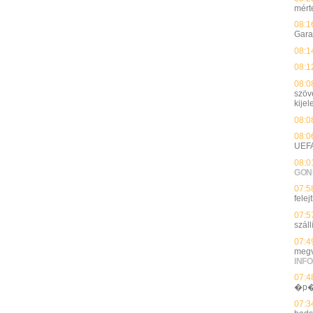
mért
08:1
Gara
08:1
08:1
08:0
szöv
kijel
08:0
08:0
UEF
08:0
GON
07:5
felej
07:5
szál
07:4
megv
INFO
07:4
�p�
07:3