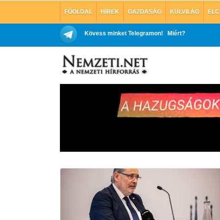
FŐOLDAL
HÍREK
GAZDASÁG
KÜLVILÁG
ELC
Kövess minket Telegramon!
Miért?