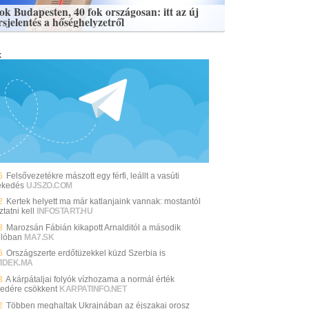
fok Budapesten, 40 fok országosan: itt az új
rsjelentés a hőséghelyzetről
k
6
Felsővezetékre mászott egy férfi, leállt a vasúti
ekedés
UJSZO.COM
2
Kertek helyett ma már katlanjaink vannak: mostantól
ztatni kell
INFOSTART.HU
8
Marozsán Fábián kikapott Arnalditól a második
ulóban
MA7.SK
6
Országszerte erdőtüzekkel küzd Szerbia is
VIDEK.MA
3
A kárpátaljai folyók vízhozama a normál érték
edére csökkent
KARPATINFO.NET
2
Többen meghaltak Ukrajnában az éjszakai orosz