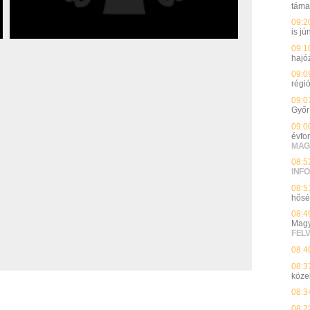
táma
09:2
is j
09:1
hajó
09:0
régi
09:0
Győr
09:0
évfo
MAG
08:5
INFO
08:5
hősé
08:4
Magy
FEL
08:4
08:3
köze
08:3
08:2