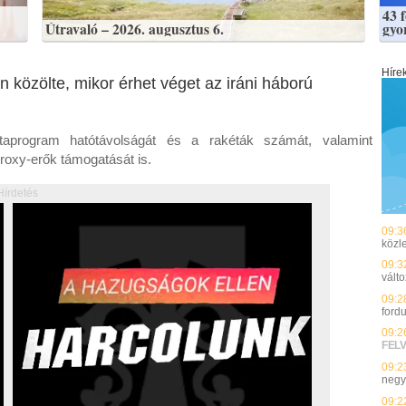
43 
Útravaló – 2026. augusztus 6.
gyo
Híre
 közölte, mikor érhet véget az iráni háború
étaprogram hatótávolságát és a rakéták számát, valamint
proxy-erők támogatását is.
Hírdetés
09:3
közl
09:3
válto
09:2
ford
09:2
FEL
09:2
negy
09:2