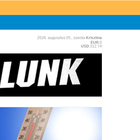
2026. augusztus 05., szerda
Krisztina
EUR
:0
USD
:312.74