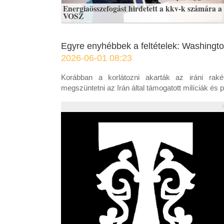
Energiaösszefogást hirdetett a kkv-k számára a
VOSZ
Egyre enyhébbek a feltételek: Washington
2026-06-01 08:23
Korábban a korlátozni akarták az iráni rak
megszüntetni az Irán által támogatott milíciák és 