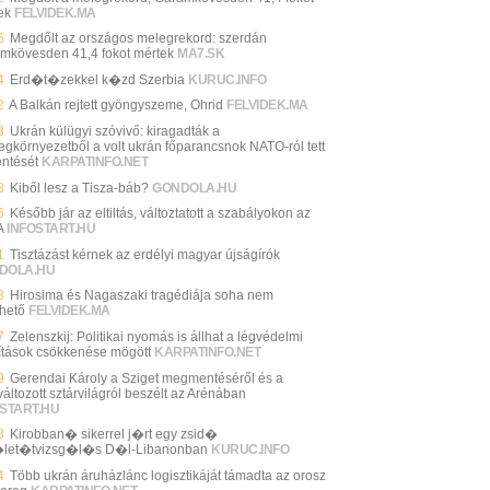
ek
FELVIDEK.MA
6
Megdőlt az országos melegrekord: szerdán
mkövesden 41,4 fokot mértek
MA7.SK
4
Erd�t�zekkel k�zd Szerbia
KURUC.INFO
2
A Balkán rejtett gyöngyszeme, Ohrid
FELVIDEK.MA
8
Ukrán külügyi szóvivő: kiragadták a
egkörnyezetből a volt ukrán főparancsnok NATO-ról tett
entését
KARPATINFO.NET
8
Kiből lesz a Tisza-báb?
GONDOLA.HU
6
Később jár az eltiltás, változtatott a szabályokon az
A
INFOSTART.HU
1
Tisztázást kérnek az erdélyi magyar újságírók
DOLA.HU
8
Hirosima és Nagaszaki tragédiája soha nem
thető
FELVIDEK.MA
7
Zelenszkij: Politikai nyomás is állhat a légvédelmi
lítások csökkenése mögött
KARPATINFO.NET
9
Gerendai Károly a Sziget megmentéséről és a
áltozott sztárvilágról beszélt az Arénában
START.HU
8
Kirobban� sikerrel j�rt egy zsid�
let�tvizsg�l�s D�l-Libanonban
KURUC.INFO
4
Több ukrán áruházlánc logisztikáját támadta az orosz