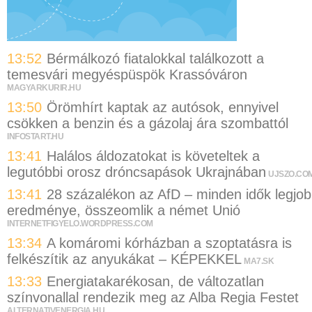
13:52
Bérmálkozó fiatalokkal találkozott a
temesvári megyéspüspök Krassóváron
MAGYARKURIR.HU
13:50
Örömhírt kaptak az autósok, ennyivel
csökken a benzin és a gázolaj ára szombattól
INFOSTART.HU
13:41
Halálos áldozatokat is követeltek a
legutóbbi orosz dróncsapások Ukrajnában
UJSZO.CO
13:41
28 százalékon az AfD – minden idők legjo
eredménye, összeomlik a német Unió
INTERNETFIGYELO.WORDPRESS.COM
13:34
A komáromi kórházban a szoptatásra is
felkészítik az anyukákat – KÉPEKKEL
MA7.SK
13:33
Energiatakarékosan, de változatlan
színvonallal rendezik meg az Alba Regia Festet
ALTERNATIVENERGIA.HU