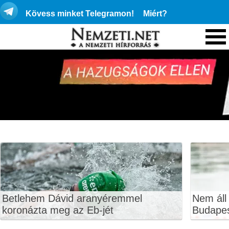
Kövess minket Telegramon!
Miért?
Betlehem Dávid aranyéremmel
Nem áll
koronázta meg az Eb-jét
Budape