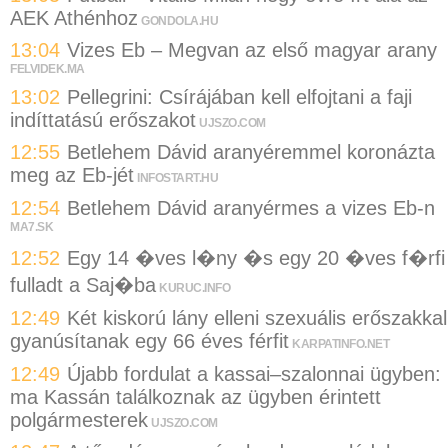
AEK Athénhoz
GONDOLA.HU
13:04
Vizes Eb – Megvan az első magyar arany
FELVIDEK.MA
13:02
Pellegrini: Csírájában kell elfojtani a faji
indíttatású erőszakot
UJSZO.COM
12:55
Betlehem Dávid aranyéremmel koronázta
meg az Eb-jét
INFOSTART.HU
12:54
Betlehem Dávid aranyérmes a vizes Eb-n
MA7.SK
12:52
Egy 14 �ves l�ny �s egy 20 �ves f�rfi
fulladt a Saj�ba
KURUC.INFO
12:49
Két kiskorú lány elleni szexuális erőszakkal
gyanúsítanak egy 66 éves férfit
KARPATINFO.NET
12:49
Újabb fordulat a kassai–szalonnai ügyben:
ma Kassán találkoznak az ügyben érintett
polgármesterek
UJSZO.COM