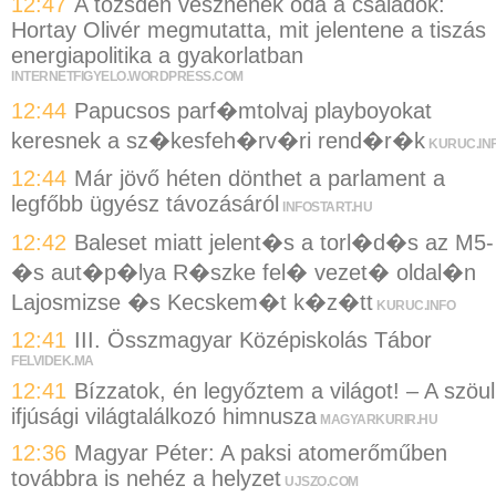
12:47
A tőzsdén vesznének oda a családok:
Hortay Olivér megmutatta, mit jelentene a tiszás
energiapolitika a gyakorlatban
INTERNETFIGYELO.WORDPRESS.COM
12:44
Papucsos parf�mtolvaj playboyokat
keresnek a sz�kesfeh�rv�ri rend�r�k
KURUC.IN
12:44
Már jövő héten dönthet a parlament a
legfőbb ügyész távozásáról
INFOSTART.HU
12:42
Baleset miatt jelent�s a torl�d�s az M5-
�s aut�p�lya R�szke fel� vezet� oldal�n
Lajosmizse �s Kecskem�t k�z�tt
KURUC.INFO
12:41
III. Összmagyar Középiskolás Tábor
FELVIDEK.MA
12:41
Bízzatok, én legyőztem a világot! – A szöul
ifjúsági világtalálkozó himnusza
MAGYARKURIR.HU
12:36
Magyar Péter: A paksi atomerőműben
továbbra is nehéz a helyzet
UJSZO.COM