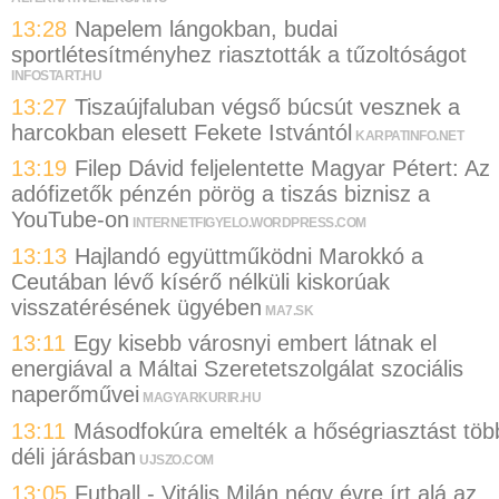
13:28
Napelem lángokban, budai
sportlétesítményhez riasztották a tűzoltóságot
INFOSTART.HU
13:27
Tiszaújfaluban végső búcsút vesznek a
harcokban elesett Fekete Istvántól
KARPATINFO.NET
13:19
Filep Dávid feljelentette Magyar Pétert: Az
adófizetők pénzén pörög a tiszás biznisz a
YouTube-on
INTERNETFIGYELO.WORDPRESS.COM
13:13
Hajlandó együttműködni Marokkó a
Ceutában lévő kísérő nélküli kiskorúak
visszatérésének ügyében
MA7.SK
13:11
Egy kisebb városnyi embert látnak el
energiával a Máltai Szeretetszolgálat szociális
naperőművei
MAGYARKURIR.HU
13:11
Másodfokúra emelték a hőségriasztást töb
déli járásban
UJSZO.COM
13:05
Futball - Vitális Milán négy évre írt alá az