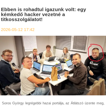
Ebben is rohadtul igazunk volt: egy
kémkedő hacker vezetné a
titkosszolgálatot!
2026-05-12 17:42
Soros György legrégebbi hazai portálja, az Átlátszó üzente meg,