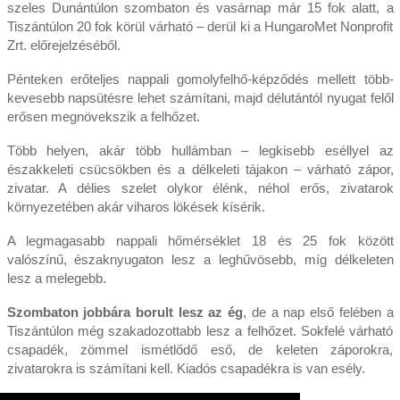
szeles Dunántúlon szombaton és vasárnap már 15 fok alatt, a
Tiszántúlon 20 fok körül várható – derül ki a HungaroMet Nonprofit
Zrt. előrejelzéséből.
Pénteken erőteljes nappali gomolyfelhő-képződés mellett több-
kevesebb napsütésre lehet számítani, majd délutántól nyugat felől
erősen megnövekszik a felhőzet.
Több helyen, akár több hullámban – legkisebb eséllyel az
északkeleti csücsökben és a délkeleti tájakon – várható zápor,
zivatar. A délies szelet olykor élénk, néhol erős, zivatarok
környezetében akár viharos lökések kísérik.
A legmagasabb nappali hőmérséklet 18 és 25 fok között
valószínű, északnyugaton lesz a leghűvösebb, míg délkeleten
lesz a melegebb.
Szombaton jobbára borult lesz az ég
, de a nap első felében a
Tiszántúlon még szakadozottabb lesz a felhőzet. Sokfelé várható
csapadék, zömmel ismétlődő eső, de keleten záporokra,
zivatarokra is számítani kell. Kiadós csapadékra is van esély.