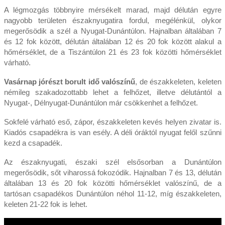
A légmozgás többnyire mérsékelt marad, majd délután egyre
nagyobb területen északnyugatira fordul, megélénkül, olykor
megerősödik a szél a Nyugat-Dunántúlon. Hajnalban általában 7
és 12 fok között, délután általában 12 és 20 fok között alakul a
hőmérséklet, de a Tiszántúlon 21 és 23 fok közötti hőmérséklet
várható.
Vasárnap jórészt borult idő valószínű
, de északkeleten, keleten
némileg szakadozottabb lehet a felhőzet, illetve délutántól a
Nyugat-, Délnyugat-Dunántúlon már csökkenhet a felhőzet.
Sokfelé várható eső, zápor, északkeleten kevés helyen zivatar is.
Kiadós csapadékra is van esély. A déli óráktól nyugat felől szűnni
kezd a csapadék.
Az északnyugati, északi szél elsősorban a Dunántúlon
megerősödik, sőt viharossá fokozódik. Hajnalban 7 és 13, délután
általában 13 és 20 fok közötti hőmérséklet valószínű, de a
tartósan csapadékos Dunántúlon néhol 11-12, míg északkeleten,
keleten 21-22 fok is lehet.