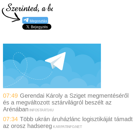
Megosztás
07:49
Gerendai Károly a Sziget megmentéséről
és a megváltozott sztárvilágról beszélt az
Arénában
INFOSTART.HU
07:34
Több ukrán áruházlánc logisztikáját támad
az orosz hadsereg
KARPATINFO.NET