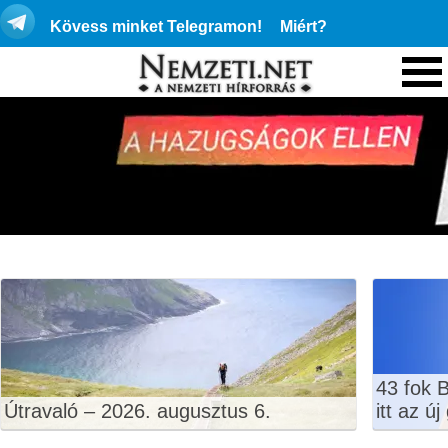
Kövess minket Telegramon!
Miért?
43 fok 
Útravaló – 2026. augusztus 6.
itt az ú