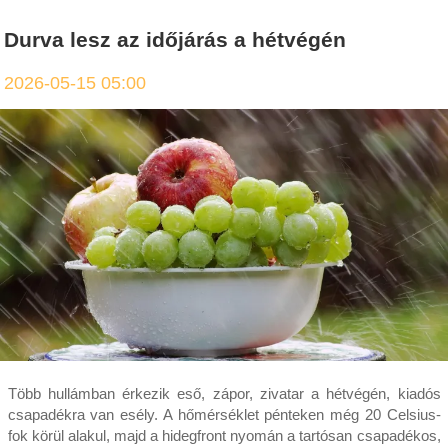
Durva lesz az időjárás a hétvégén
2026-05-15 05:00
Több hullámban érkezik eső, zápor, zivatar a hétvégén, kiadós
csapadékra van esély. A hőmérséklet pénteken még 20 Celsius-
fok körül alakul, majd a hidegfront nyomán a tartósan csapadékos,