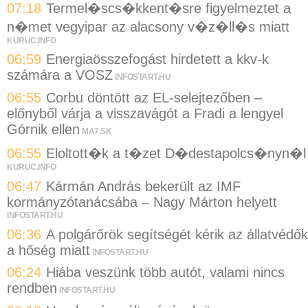
07:18
Termel�scs�kkent�sre figyelmeztet a
n�met vegyipar az alacsony v�z�ll�s miatt
KURUC.INFO
06:59
Energiaösszefogást hirdetett a kkv-k
számára a VOSZ
INFOSTART.HU
06:55
Corbu döntött az EL-selejtezőben –
előnyből várja a visszavágót a Fradi a lengyel
Górnik ellen
MA7.SK
06:55
Eloltott�k a t�zet D�destapolcs�nyn�l
KURUC.INFO
06:47
Kármán András bekerült az IMF
kormányzótanácsába – Nagy Márton helyett
INFOSTART.HU
06:36
A polgárőrök segítségét kérik az állatvédők
a hőség miatt
INFOSTART.HU
06:24
Hiába veszünk több autót, valami nincs
rendben
INFOSTART.HU