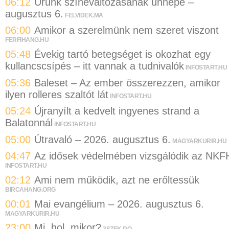
06:12
Urunk színeváltozásának ünnepe –
augusztus 6.
FELVIDEK.MA
06:00
Amikor a szerelmünk nem szeret viszont
FERFIHANG.HU
05:48
Évekig tartó betegséget is okozhat egy
kullancscsípés – itt vannak a tudnivalók
INFOSTART.HU
05:36
Baleset – Az ember összerezzen, amikor
ilyen rolleres szaltót lát
INFOSTART.HU
05:24
Újranyílt a kedvelt ingyenes strand a
Balatonnál
INFOSTART.HU
05:00
Útravaló – 2026. augusztus 6.
MAGYARKURIR.HU
04:47
Az idősek védelmében vizsgálódik az NKF
INFOSTART.HU
02:12
Ami nem működik, azt ne erőltessük
BIRCAHANG.ORG
00:01
Mai evangélium – 2026. augusztus 6.
MAGYARKURIR.HU
23:00
Mi, hol, mikor?