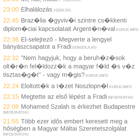
3SZEK.RO
23:00
Elhalálozás
3SZEK.RO
22:45
Braz�lia �gyviv�i szintre cs�kkenti
diplom�ciai kapcsolatait Argent�n�val
KURUC.INFO
22:36
El-selejtező - Megverte a lengyel
bányászcsapatot a Fradi
GONDOLA.HU
22:32
"Nem hagyjuk, hogy a beruh�z�sok
olt�r�n fel�ldozz�k a magyar f�ld �s v�z
tisztas�g�t" - vagy m�gis?
KURUC.INFO
22:24
Eloltott�k a t�zet Noszlopn�l
KURUC.INFO
22:15
Megtette az első lépést a Fradi
INFOSTART.HU
22:08
Mohamed Szalah is érkezhet Budapestre
INFOSTART.HU
21:55
Több ezer idős embert keresett meg a
hőségben a Magyar Máltai Szeretetszolgálat
INFOSTART.HU