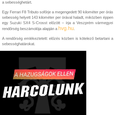
a sebességhetárt.
Egy Ferrari F8 Tributo sofőrje a megengedett 90 kilométer per órás
sebesség helyett 143 kilométer per órával haladt, miközben éppen
egy Suzuki SX4 S-Crosst előzött – írja a Veszprém vármegyei
hvg.hu
rendőrség beszámolója alapján a
.
A rendőrség emlékeztetett: előzés közben is kötelező betartani a
sebességhatárokat.