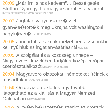
20:09
„Már írni sincs kedvem”… Beszélgetés
Stoffán Györggyel a magyarságról és a világról
INTERNETFIGYELO.WORDPRESS.COM
20:07
Jogtalan vagyonszerz�ssel
gyan�s�tott�k meg Ukrajna volt washingtoni
nagyk�vet�t
KURUC.INFO
20:05
Januártól sokaknak mélyebben a zsebükb
kell nyúlniuk az ingatlanvásárlásnál
MA7.SK
20:05
A szolgálat és a közösség ünnepe –
Nagykovácsi közelében tartják a közép-európai
cserkésztalálkozót
MAGYARKURIR.HU
20:04
Magyarverő olaszokat, németeket ítélnek e
másodfokon
GONDOLA.HU
19:59
Óriási az érdeklődés, így tovább
látogatható ez a kiállítás a Magyar Nemzeti
Galériában
INFOSTART.HU
19:52
A litv�n h�rszerz�s szerint az oroszok