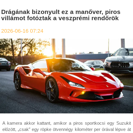
Drágának bizonyult ez a manőver, piros
villámot fotóztak a veszprémi rendőrök
2026-06-16 07:24
A kamera akkor kattant, amikor a piros sportkocsi egy Suzukit
előzött, „csak” egy röpke ötvennégy kilométer per órával lépve át