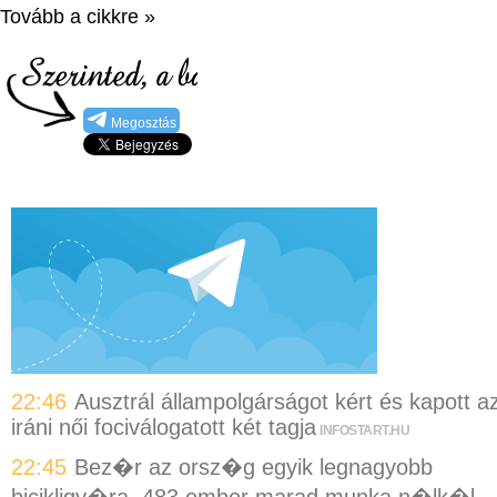
Tovább a cikkre »
Megosztás
22:46
Ausztrál állampolgárságot kért és kapott a
iráni női fociválogatott két tagja
INFOSTART.HU
22:45
Bez�r az orsz�g egyik legnagyobb