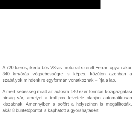
A 720 lóerős, ikerturbós V8-as motorral szerelt Ferrari ugyan akár
340 km/órás végsebességre is képes, közúton azonban a
szabályok mindenkire egyformán vonatkoznak – írja a lap.
A mért sebesség miatt az autósra 140 ezer forintos közigazgatási
bírság vár, amelyet a traffipax felvétele alapján automatikusan
kiszabnak. Amennyiben a sofőrt a helyszínen is megállították,
akár 8 büntetőpontot is kaphatott a gyorshajtásért.