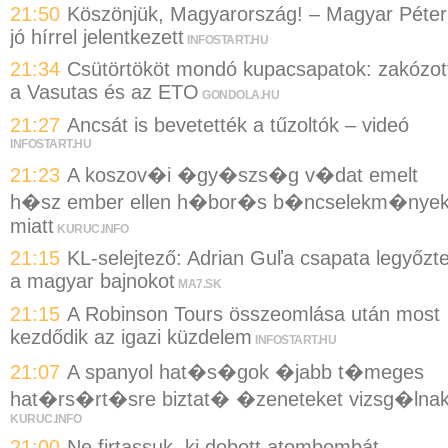
21:50
Köszönjük, Magyarország! – Magyar Péter
jó hírrel jelentkezett
INFOSTART.HU
21:34
Csütörtököt mondó kupacsapatok: zakózot
a Vasutas és az ETO
GONDOLA.HU
21:27
Ancsát is bevetették a tűzoltók – videó
INFOSTART.HU
21:23
A koszov�i �gy�szs�g v�dat emelt
h�sz ember ellen h�bor�s b�ncselekm�nye
miatt
KURUC.INFO
21:15
KL-selejtező: Adrian Guľa csapata legyőzt
a magyar bajnokot
MA7.SK
21:15
A Robinson Tours összeomlása után most
kezdődik az igazi küzdelem
INFOSTART.HU
21:07
A spanyol hat�s�gok �jabb t�meges
hat�rs�rt�sre biztat� �zeneteket vizsg�lna
KURUC.INFO
21:00
Ne firtassuk, ki dobott atombombát