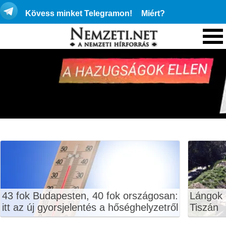
Kövess minket Telegramon!
Miért?
43 fok Budapesten, 40 fok országosan:
Lángok 
itt az új gyorsjelentés a hőséghelyzetről
Tiszán