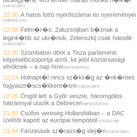
bicikligy�ra, 483 ember marad munka n�lk�l
KURUC.INFO
22:36
A hatos lottó nyerőszámai és nyereményei
GONDOLA.HU
22:35
Felm�r�s: Zaluzsnijban b�znak a
legink�bb az ukr�nok, Zelenszkij csak hatodik
KURUC.INFO
22:30
Szombaton dönt a Tisza parlamenti
képviselőcsoportja arról, kit jelöl köztársasági
elnöknek – a nap hírei
INFOSTART.HU
22:24
Holnapt�l nincs sz�ks�g az �nk�ntes
fogyaszt�scs�kkent�sre
KURUC.INFO
22:05
Öngól lett a Győr veszte, háromgólos
hátránnyal utazik a Debrecen
INFOSTART.HU
21:55
Csúfos vereség Hollandiában – a DAC
ízelítőt kapott az európai tempóból
UJSZO.COM
21:54
Farizeusok sz�razs�g idej�n
KURUC.INFO