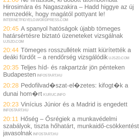
Hirosimára és Nagaszakira – Hadd higgye az új
nemzedék, hogy magától pottyant le!
INTERNETFIGYELO.WORDPRESS.COM
20:45
A spanyol hatóságok újabb tömeges
határsértésre biztató üzeneteket vizsgálnak
UJSZO.COM
20:44
Tömeges rosszullétek miatt kiürítették a
deáki fürdőt – a rendőrség vizsgálódik
UJSZO.COM
20:35
Teljes híd- és rakpartzár jön pénteken
Budapesten
INFOSTART.HU
20:28
Pedofilvad�szat-el�zetes: kifogt�k a
dunai hom�rt
KURUC.INFO
20:23
Vinícius Júnior és a Madrid is engedett
INFOSTART.HU
20:11
Hőség – Ősrégiek a munkavédelmi
szabályok, tiszta hőhatárt, munkaidő-csökkentést
javasolnak
INFOSTART.HU