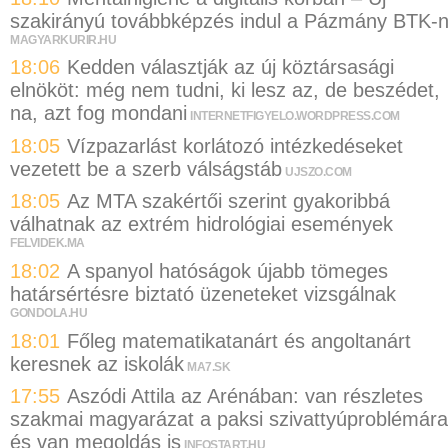
szakirányú továbbképzés indul a Pázmány BTK-
MAGYARKURIR.HU
18:06
Kedden választják az új köztársasági
elnököt: még nem tudni, ki lesz az, de beszédet,
na, azt fog mondani
INTERNETFIGYELO.WORDPRESS.COM
18:05
Vízpazarlást korlátozó intézkedéseket
vezetett be a szerb válságstáb
UJSZO.COM
18:05
Az MTA szakértői szerint gyakoribbá
válhatnak az extrém hidrológiai események
FELVIDEK.MA
18:02
A spanyol hatóságok újabb tömeges
határsértésre biztató üzeneteket vizsgálnak
GONDOLA.HU
18:01
Főleg matematikatanárt és angoltanárt
keresnek az iskolák
MA7.SK
17:55
Aszódi Attila az Arénában: van részletes
szakmai magyarázat a paksi szivattyúproblémára
és van megoldás is
INFOSTART.HU