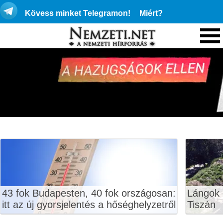
Kövess minket Telegramon!
Miért?
43 fok Budapesten, 40 fok országosan:
Lángok 
itt az új gyorsjelentés a hőséghelyzetről
Tiszán