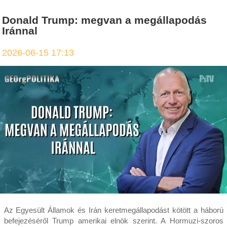
Donald Trump: megvan a megállapodás
Iránnal
2026-06-15 17:13
Az Egyesült Államok és Irán keretmegállapodást kötött a háború
befejezéséről Trump amerikai elnök szerint. A Hormuzi-szoros