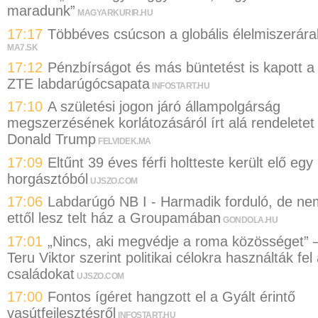
maradunk”
MAGYARKURIR.HU
17:17
Többéves csúcson a globális élelmiszerára
MA7.SK
17:12
Pénzbírságot és más büntetést is kapott a
ZTE labdarúgócsapata
INFOSTART.HU
17:10
A születési jogon járó állampolgárság
megszerzésének korlátozásáról írt alá rendeletet
Donald Trump
FELVIDEK.MA
17:09
Eltűnt 39 éves férfi holtteste került elő egy
horgásztóból
UJSZO.COM
17:06
Labdarúgó NB I - Harmadik forduló, de ne
ettől lesz telt ház a Groupamában
GONDOLA.HU
17:01
„Nincs, aki megvédje a roma közösséget” 
Teru Viktor szerint politikai célokra használták fel
családokat
UJSZO.COM
17:00
Fontos ígéret hangzott el a Gyált érintő
vasútfejlesztésről
INFOSTART.HU