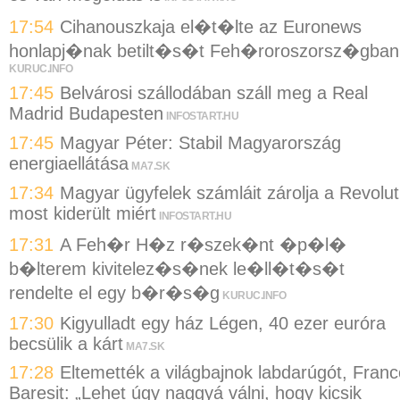
17:54
Cihanouszkaja el�t�lte az Euronews
honlapj�nak betilt�s�t Feh�roroszorsz�gban
KURUC.INFO
17:45
Belvárosi szállodában száll meg a Real
Madrid Budapesten
INFOSTART.HU
17:45
Magyar Péter: Stabil Magyarország
energiaellátása
MA7.SK
17:34
Magyar ügyfelek számláit zárolja a Revolut
most kiderült miért
INFOSTART.HU
17:31
A Feh�r H�z r�szek�nt �p�l�
b�lterem kivitelez�s�nek le�ll�t�s�t
rendelte el egy b�r�s�g
KURUC.INFO
17:30
Kigyulladt egy ház Légen, 40 ezer euróra
becsülik a kárt
MA7.SK
17:28
Eltemették a világbajnok labdarúgót, Franc
Baresit: „Lehet úgy naggyá válni, hogy kicsik