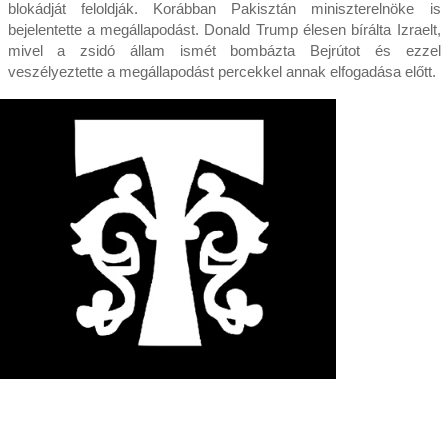
blokádját feloldják. Korábban Pakisztán miniszterelnöke is
bejelentette a megállapodást. Donald Trump élesen bírálta Izraelt,
mivel a zsidó állam ismét bombázta Bejrútot és ezzel
veszélyeztette a megállapodást percekkel annak elfogadása előtt.