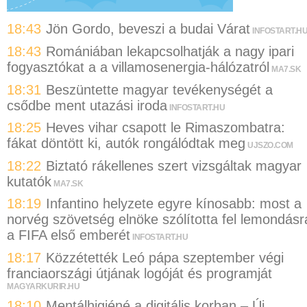
18:43
Jön Gordo, beveszi a budai Várat
INFOSTART.H
18:43
Romániában lekapcsolhatják a nagy ipari
fogyasztókat a a villamosenergia-hálózatról
MA7.SK
18:31
Beszüntette magyar tevékenységét a
csődbe ment utazási iroda
INFOSTART.HU
18:25
Heves vihar csapott le Rimaszombatra:
fákat döntött ki, autók rongálódtak meg
UJSZO.COM
18:22
Biztató rákellenes szert vizsgáltak magyar
kutatók
MA7.SK
18:19
Infantino helyzete egyre kínosabb: most a
norvég szövetség elnöke szólította fel lemondásr
a FIFA első emberét
INFOSTART.HU
18:17
Közzétették Leó pápa szeptember végi
franciaországi útjának logóját és programját
MAGYARKURIR.HU
18:10
Mentálhigiéné a digitális korban – Új