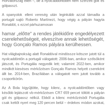
Horvátország ellen –, de a nyolcaddöntőben nem szerzett gólt és
gólpasszt.
A spanyolok elleni vereség után leginkább azzal támadta a
portugál sajtó Roberto Martínezt, hogy végig a pályán hagyta
Ronaldót, s ezzel párhuzamosan
hamar „előtte” a rendes játékidőre engedélyezett
cserelehetőségeit, elveszítve annak lehetőségét,
hogy Gonçalo Ramos pályára kerülhessen.
Hat világbajnokság alatt Ronaldóval mindössze kétszer jutott túl a
nyolcaddöntőn a portugál válogatott: 2006-ban, amikor szélsőként
játszott, és Portugália negyedik lett; valamint 2022-ben, amikor
mindkét kieséses mérkőzésen Gonçalo Ramos helyett csereként
állt be. 2014-ben, Brazíliában a válogatott nem jutott tovább a
csoportkörön.
Az A Bola kigyűjtötte, hogy kilenc, a nyolcaddöntőben vagy
később lejátszott vb-mérkőzésen CR7 659 percet töltött a pályán
gól és gólpassz nélkül. Ebből a kilenc mérkőzésből Portugália
csak kettőt nyert meg 120 percen belül – érdekes módon azokat,