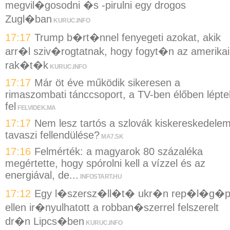
megvil�gosodni �s -pirulni egy drogos
Zugl�ban
KURUC.INFO
17:17
Trump b�rt�nnel fenyegeti azokat, akik
arr�l sziv�rogtatnak, hogy fogyt�n az amerikai
rak�t�k
KURUC.INFO
17:17
Már öt éve működik sikeresen a
rimaszombati tánccsoport, a TV-ben élőben lépte
fel
FELVIDEK.MA
17:17
Nem lesz tartós a szlovák kiskereskedele
tavaszi fellendülése?
MA7.SK
17:16
Felmérték: a magyarok 80 százaléka
megértette, hogy spórolni kell a vízzel és az
energiával, de...
INFOSTART.HU
17:12
Egy l�szersz�ll�t� ukr�n rep�l�g�
ellen ir�nyulhatott a robban�szerrel felszerelt
dr�n Lipcs�ben
KURUC.INFO