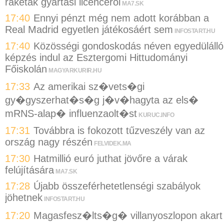
rakéták gyártási licencéről
MA7.SK
17:40
Ennyi pénzt még nem adott korábban a
Real Madrid egyetlen játékosáért sem
INFOSTART.HU
17:40
Közösségi gondoskodás néven egyedülálló
képzés indul az Esztergomi Hittudományi
Főiskolán
MAGYARKURIR.HU
17:33
Az amerikai sz�vets�gi
gy�gyszerhat�s�g j�v�hagyta az els�
mRNS-alap� influenzaolt�st
KURUC.INFO
17:31
Továbbra is fokozott tűzveszély van az
ország nagy részén
FELVIDEK.MA
17:30
Hatmillió euró juthat jövőre a várak
felújítására
MA7.SK
17:28
Újabb összeférhetetlenségi szabályok
jöhetnek
INFOSTART.HU
17:20
Magasfesz�lts�g� villanyoszlopon akart