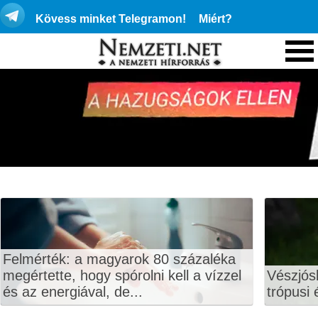
Kövess minket Telegramon!
Miért?
Felmérték: a magyarok 80 százaléka
megértette, hogy spórolni kell a vízzel
Vészjós
és az energiával, de...
trópusi