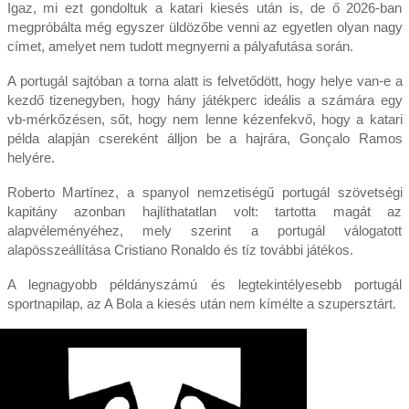
Igaz, mi ezt gondoltuk a katari kiesés után is, de ő 2026-ban
megpróbálta még egyszer üldözőbe venni az egyetlen olyan nagy
címet, amelyet nem tudott megnyerni a pályafutása során.
A portugál sajtóban a torna alatt is felvetődött, hogy helye van-e a
kezdő tizenegyben, hogy hány játékperc ideális a számára egy
vb-mérkőzésen, sőt, hogy nem lenne kézenfekvő, hogy a katari
példa alapján csereként álljon be a hajrára, Gonçalo Ramos
helyére.
Roberto Martínez, a spanyol nemzetiségű portugál szövetségi
kapitány azonban hajlíthatatlan volt: tartotta magát az
alapvéleményéhez, mely szerint a portugál válogatott
alapösszeállítása Cristiano Ronaldo és tíz további játékos.
A legnagyobb példányszámú és legtekintélyesebb portugál
sportnapilap, az A Bola a kiesés után nem kímélte a szupersztárt.