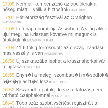
17:08
Nem jár kompenzáció az ápolóknak a
hőség miatt – vélik a biztosítók
UJSZO.COM
17:07
Hétrétország fesztivál az Őrségben
GONDOLA.HU
17:05
Leó pápa homíliája Assisiben: A világ akkor
újul meg, ha Krisztust követve mi magunk is
átalakulunk
MAGYARKURIR.HU
17:04
41,6 fokig forrósodott az ország, ráadásul
más veszély is van
INFOSTART.HU
16:56
Új szakaszába léphet a krasznahorkai vár
felújítása
FELVIDEK.MA
16:55
Enyh�l a meleg, szombatt�l m�sodfok
h�s�griaszt�s lesz
KURUC.INFO
16:52
Kiszáradt a patak, de vízkorlátozás nem
várható Széphalomnál
INFOSTART.HU
16:49
Több száz szabálysértést regisztrált a