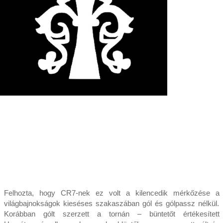
Felhozta, hogy CR7-nek ez volt a kilencedik mérkőzése a
világbajnokságok kieséses szakaszában gól és gólpassz nélkül.
Korábban gólt szerzett a tornán – büntetőt értékesített