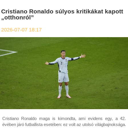
Cristiano Ronaldo súlyos kritikákat kapott
„otthonról”
2026-07-07 18:17
Cristiano Ronaldo maga is kimondta, ami evidens egy, a 42.
évében járó futballista esetében: ez volt az utolsó világbajnoksága.