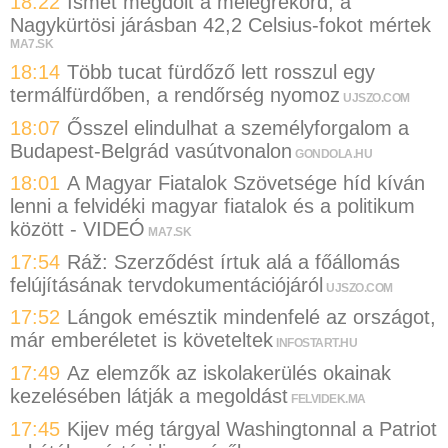
18:22
Ismét megdőlt a melegrekord, a
Nagykürtösi járásban 42,2 Celsius-fokot mértek
MA7.SK
18:14
Több tucat fürdőző lett rosszul egy
termálfürdőben, a rendőrség nyomoz
UJSZO.COM
18:07
Ősszel elindulhat a személyforgalom a
Budapest-Belgrád vasútvonalon
GONDOLA.HU
18:01
A Magyar Fiatalok Szövetsége híd kíván
lenni a felvidéki magyar fiatalok és a politikum
között - VIDEÓ
MA7.SK
17:54
Ráž: Szerződést írtuk alá a főállomás
felújításának tervdokumentációjáról
UJSZO.COM
17:52
Lángok emésztik mindenfelé az országot,
már emberéletet is követeltek
INFOSTART.HU
17:49
Az elemzők az iskolakerülés okainak
kezelésében látják a megoldást
FELVIDEK.MA
17:45
Kijev még tárgyal Washingtonnal a Patriot