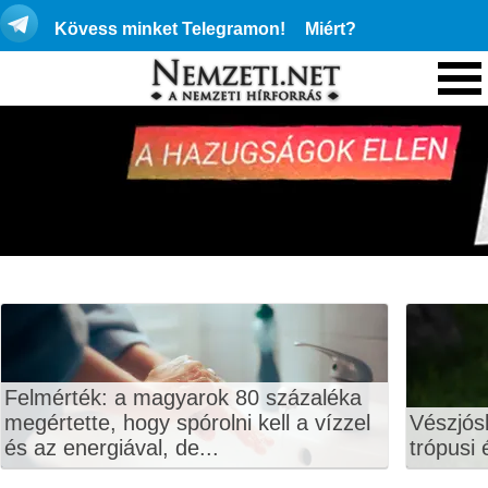
Kövess minket Telegramon!
Miért?
Felmérték: a magyarok 80 százaléka
megértette, hogy spórolni kell a vízzel
Vészjós
és az energiával, de...
trópusi