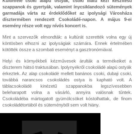
Különféle csoki alapú ostyák, csoki illatú kézi készítésű
szappanok és gyertyák, valamint ínycsiklandozó sütemények
garmadája várta az érdeklődőket az ipolysági Városháza
dísztermében rendezett Csokoládé-napon. A május 9-ei
esemény része volt egy nívós koncert is.
Mint a szervezők elmondták: a kultúrát szerették volna egy új
köntösben elhozni az ipolyságiak számára. Ennek értelmében
kötötték össze a szombati eseményt a gasztronómiával.
Helyi és környékbeli kézművesek árulták a termékeiket a
díszterem hátsó traktusában. Ipolynyékről csokoládé alapú ostyák
érkeztek. Az alap csokoládé mellett banános csoki, dubaji csoki,
továbbá narancsos csokoládés ostya is kapható volt. A
táblacsokoládé kinézetű szappanokba legszívesebben
beleharapott volna a vásárló, annyira valósnak tűntek.
Csokoládéba mártogatott gyümölcsöket kóstolhattak, de finom
csokoládétortából és süteményből sem volt hiány.