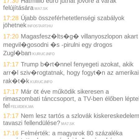
17:30
Hatmillió euró juthat jövőre a várak
felújítására
MA7.SK
17:28
Újabb összeférhetetlenségi szabályok
jöhetnek
INFOSTART.HU
17:20
Magasfesz�lts�g� villanyoszlopon akart
megvil�gosodni �s -pirulni egy drogos
Zugl�ban
KURUC.INFO
17:17
Trump b�rt�nnel fenyegeti azokat, akik
arr�l sziv�rogtatnak, hogy fogyt�n az amerikai
rak�t�k
KURUC.INFO
17:17
Már öt éve működik sikeresen a
rimaszombati tánccsoport, a TV-ben élőben lépte
fel
FELVIDEK.MA
17:17
Nem lesz tartós a szlovák kiskereskedele
tavaszi fellendülése?
MA7.SK
17:16
Felmérték: a magyarok 80 százaléka