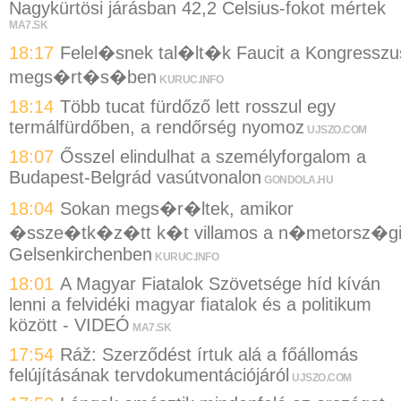
Nagykürtösi járásban 42,2 Celsius-fokot mértek
MA7.SK
18:17
Felel�snek tal�lt�k Faucit a Kongresszu
megs�rt�s�ben
KURUC.INFO
18:14
Több tucat fürdőző lett rosszul egy
termálfürdőben, a rendőrség nyomoz
UJSZO.COM
18:07
Ősszel elindulhat a személyforgalom a
Budapest-Belgrád vasútvonalon
GONDOLA.HU
18:04
Sokan megs�r�ltek, amikor
�ssze�tk�z�tt k�t villamos a n�metorsz�g
Gelsenkirchenben
KURUC.INFO
18:01
A Magyar Fiatalok Szövetsége híd kíván
lenni a felvidéki magyar fiatalok és a politikum
között - VIDEÓ
MA7.SK
17:54
Ráž: Szerződést írtuk alá a főállomás
felújításának tervdokumentációjáról
UJSZO.COM