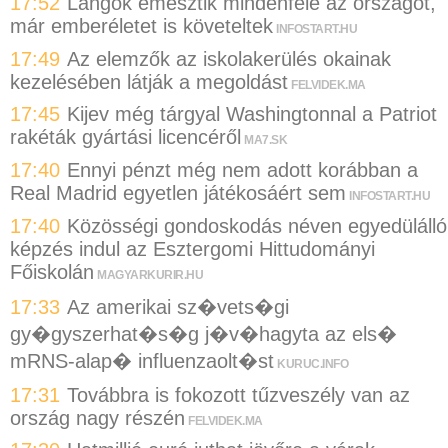
17:52
Lángok emésztik mindenfelé az országot,
már emberéletet is követeltek
INFOSTART.HU
17:49
Az elemzők az iskolakerülés okainak
kezelésében látják a megoldást
FELVIDEK.MA
17:45
Kijev még tárgyal Washingtonnal a Patriot
rakéták gyártási licencéről
MA7.SK
17:40
Ennyi pénzt még nem adott korábban a
Real Madrid egyetlen játékosáért sem
INFOSTART.HU
17:40
Közösségi gondoskodás néven egyedülálló
képzés indul az Esztergomi Hittudományi
Főiskolán
MAGYARKURIR.HU
17:33
Az amerikai sz�vets�gi
gy�gyszerhat�s�g j�v�hagyta az els�
mRNS-alap� influenzaolt�st
KURUC.INFO
17:31
Továbbra is fokozott tűzveszély van az
ország nagy részén
FELVIDEK.MA