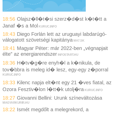
18:56
Olajsz�ll�t�si szerz�d�st k�t�tt a
Janaf �s a Mol
KURUC.INFO
18:43
Diego Forlán lett az uruguayi labdarúgó-
válogatott szövetségi kapitánya
MA7.SK
18:41
Magyar Péter: már 2022-ben „végnapjait
élte” az energiarendszer
INFOSTART.HU
18:36
H�tv�g�re enyh�l a k�nikula, de
tov�bbra is meleg id� lesz, egy-egy z�porral
KURUC.INFO
18:33
Kilenc napja elt�nt egy 21 �ves fiatal, az
Ozora Fesztiv�lon l�tt�k utolj�ra
KURUC.INFO
18:27
Giovanni Bellini: Urunk színeváltozása
MAGYARKURIR.HU
18:22
Ismét megdőlt a melegrekord, a