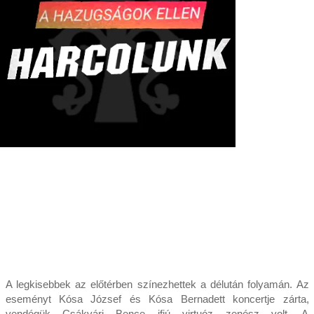
A legkisebbek az előtérben színezhettek a délután folyamán. Az
eseményt Kósa József és Kósa Bernadett koncertje zárta,
vendégük Csákvári Bence ifjú virtuóz zenész volt. A