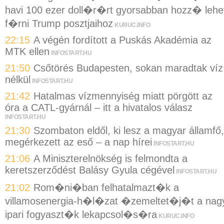
havi 100 ezer doll�r�rt gyorsabban hozz� lehe
f�rni Trump posztjaihoz
KURUC.INFO
22:15
A végén fordított a Puskás Akadémia az
MTK ellen
INFOSTART.HU
21:50
Csőtörés Budapesten, sokan maradtak víz
nélkül
INFOSTART.HU
21:42
Hatalmas vízmennyiség miatt pörgött az
óra a CATL-gyárnál – itt a hivatalos válasz
INFOSTART.HU
21:30
Szombaton eldől, ki lesz a magyar államfő,
megérkezett az eső – a nap hírei
INFOSTART.HU
21:06
A Miniszterelnökség is felmondta a
keretszerződést Balásy Gyula cégével
INFOSTART.HU
21:02
Rom�ni�ban felhatalmazt�k a
villamosenergia-h�l�zat �zemeltet�j�t a nag
ipari fogyaszt�k lekapcsol�s�ra
KURUC.INFO