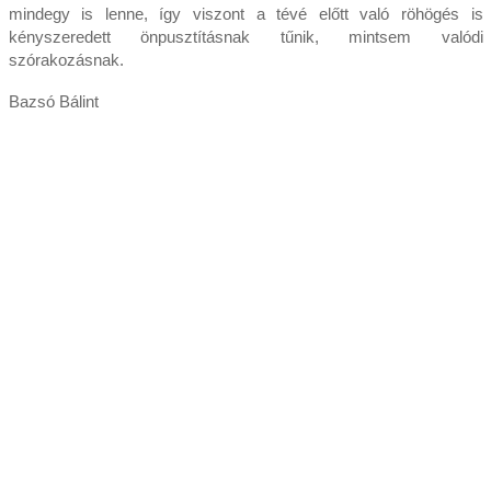
mindegy is lenne, így viszont a tévé előtt való röhögés is
kényszeredett önpusztításnak tűnik, mintsem valódi
szórakozásnak.
Bazsó Bálint