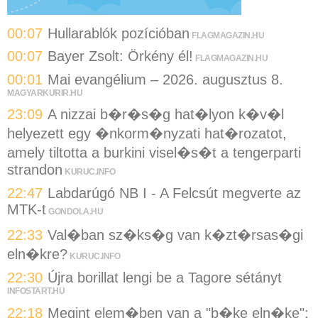
00:07
Hullarablók pozícióban
FLAGMAGAZIN.HU
00:07
Bayer Zsolt: Örkény él!
FLAGMAGAZIN.HU
00:01
Mai evangélium – 2026. augusztus 8.
MAGYARKURIR.HU
23:09
A nizzai b�r�s�g hat�lyon k�v�l
helyezett egy �nkorm�nyzati hat�rozatot,
amely tiltotta a burkini visel�s�t a tengerparti
strandon
KURUC.INFO
22:47
Labdarúgó NB I - A Felcsút megverte az
MTK-t
GONDOLA.HU
22:33
Val�ban sz�ks�g van k�zt�rsas�gi
eln�kre?
KURUC.INFO
22:30
Újra borillat lengi be a Tagore sétányt
INFOSTART.HU
22:18
Megint elem�ben van a "b�ke eln�ke":