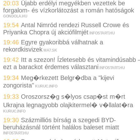
20:03
Újabb erdélyi megyékben vezettek be
forgalom- és vízkorlátozást a román hatóságok
GONDOLA.HU
19:54
Antal Nimród rendezi Russell Crowe és
Priyanka Chopra új akciófilmjét
INFOSTART.HU
19:46
Egyre gyakoribbá válhatnak a
rekordkisvizek
MA7.SK
19:42
Itt a szezon! Ízletesebb és vitamindúsabb 
ezt a barackot érdemes választani
INFOSTART.HU
19:34
Meg�rkezett Belgr�dba a "kijevi
zongorista"
KURUC.INFO
19:33
Oroszorsz�g s�lyos csap�st m�rt
Ukrajna legnagyobb olajkitermel� v�llalat�ra
KURUC.INFO
19:30
Százmilliós bírság a szegedi BYD-
beruházásnál történt halálos baleset miatt
INFOSTART.HU