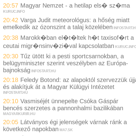
20:57
Magyar Nemzet - a hetilap els� sz�ma
KURUC.INFO
20:42
Varga Judit meteorológus: a hőség miatt
emelkedik az ózonszint a talaj közelében
INFOSTART.
20:38
Marokk�ban el�t�ltek h�t taxisof�rt a
ceutai migr�nsinv�zi�val kapcsolatban
KURUC.INF
20:30
Tűz ütött ki a pesti sportcsarnokban, a
belügyminiszter szerint veszélyben az Európa-
bajnokság
INFOSTART.HU
20:18
Feledy Botond: az alapoktól szervezzük újj
és alakítjuk át a Magyar Külügyi Intézetet
INFOSTART.HU
20:10
Vasmiséjét ünnepelte Csóka Gáspár
bencés szerzetes a pannonhalmi bazilikában
MAGYARKURIR.HU
20:05
Látványos égi jelenségek várnak ránk a
következő napokban
MA7.SK