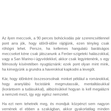
Az ilyen meccsek, a 90 perces bohóckodás pár szerencsétlennel
pont arra jók, hogy időről-időre rájöjjünk, ezen tényleg csak
röhögni lehet. Persze, ha kellemes hangulatú barátságos
meccseket kéne csak játszanunk a Feröer-szigeteki halászokkal,
vagy a San Marino-i ügyvédekkel, akkor csak legyintenénk, s egy
félmosoly kíséretében nyugtáznánk: ezek pont olyan mint mink,
ha kimegyünk a grundra a haverokkal kapkodni a levegőt.
Kár, hogy időnként összesorsolnak minket például a románokkal,
hogy aranylábú focistáink megmutassák, mentalitásukkal
(korántsem a tudásukkal), alibizésükkel hogyan is kell megalázni
a nemzeti mezt, így egy egész nemzetet.
Ha ezt nem tehetnék meg, és mondjuk közpénzt sem nagyon
vernének el ebben a szakágban, akkor gyakorlatilag minden