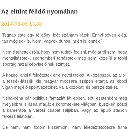
Az eltűnt félidő nyomában
2014-03-06 13:08
Tegnap este egy félidőnyi időt szántam rátok. Ennyi bőven elég,
tán még sok is. Nem, vagyok dühös, miért is lennék?
Nem ti tehettek róla, hogy nem tudtok focizni, még arról sem, hogy
mentalitásotok, sportemberi tartásotok meg sem közelíti a többi
sportág hazai képviselőinek szintjét.
A közeg, ahol ti felnőttetek erre nevel titeket. A középszer, az alibi,
a tessék-lássék kis magyar mocsara szépen eltartja az ebből
vígan megélő sportvezetőket, vállalkozókat, és persze titeket.
Néha-néha pár politikus fantáziát lát ebben, sőt, esetenként még
mélyebbre is ássa magát e koromfekete világban, büszkén pózol
a kamerába a városi csapat sáljában, vagy az épülő stadion
félkész lelátóján.
De nem, nem fogom kiszámolni, hány lélegeztetőgépre futná