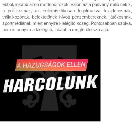
ebből, inkább azon morfondírozok, vajon ez a posvány miliő nekik,
a politikusnak, az eufémisztikusan fogalmazva tulajdonosnak,
vállalkozónak, befektetőnek hívott pénzembereknek, játékosnak,
sportmédiának miért ennyire kielégítő közeg. Pontosabban szólva,
nem is annyira a kielégítő, inkább a megtérülő szó a jó.